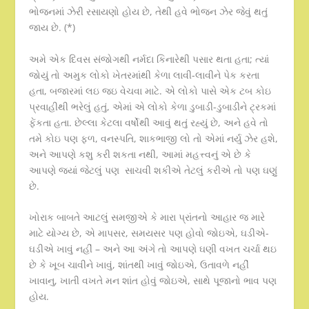
ભોજનમાં ઝેરી રસાયણો હોય છે, તેથી હવે ભોજન ઝેર જેવું થતું
જાય છે. (*)
અમે એક દિવસ સંજોગથી નર્મદા કિનારેથી પસાર થતા હતા; ત્યાં
જોયું તો અમુક લોકો ખેતરમાંથી કેળા લાવી-લાવીને પેક કરતા
હતા, બજારમાં લઇ જઇ વેચવા માટે. એ લોકો પાસે એક ટબ કોઇ
પ્રવાહીથી ભરેલું હતું, એમાં એ લોકો કેળા ડુબાડી-ડુબાડીને ટ્રકમાં
ફેંકતા હતા. છેલ્લા કેટલા વર્ષોથી આવું થતું રહ્યું છે, અને હવે તો
તમે કોઇ પણ ફળ, વનસ્પતિ, શાકભાજી લો તો એમાં નર્યુ ઝેર હશે,
અને આપણે કશુ કરી શકતા નથી, આમાં મહત્ત્વનું એ છે કે
આપણે જ્યાં જેટલું પણ સાચવી શકીએ તેટલું કરીએ તો પણ ઘણું
છે.
ખોરાક બાબતે આટલું સમજીએ કે મારા પ્રાંતનો આહાર જ મારે
માટે યોગ્ય છે, એ માપસર, સમયસર પણ હોવો જોઇએ, ઘડીએ-
ઘડીએ ખાવું નહીં – અને આ અંગે તો આપણે ઘણી વખત ચર્ચા થઇ
છે કે ખૂબ ચાવીને ખાવું, શાંતથી ખાવું જોઇએ, ઉતાવળે નહીં
ખાવાનુ, ખાતી વખતે મન શાંત હોવું જોઇએ, સાથે પૂજાનો ભાવ પણ
હોય.