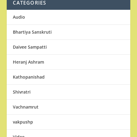
CATEGORIES
Audio
Bhartiya Sanskruti
Daivee Sampatti
Heranj Ashram
Kathopanishad
Shivratri
Vachnamrut
vakpushp
Video