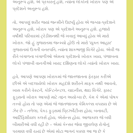
અનુરૂપ હશે, એ પ્રકારનું હશે, ત્યાંના લોકોનો ખોરાક પણ એ
પ્રદેશને અનુરૂપ હશે.
તો, આપણું શરીર જ્યાં જન્મીને ઉછર્યુ હોય એ જગ્યા-પ્રદેશને
અનુરૂપ હશે, ખોરાક પણ એ પ્રદેશને અનુરૂપ હશે. હજારો
વર્ષોથી પરિવારમાં ટ્રેડીશનથી જે ખવાતું આવ્યું હોય એ મારો
ખોરાક. જો હું ગુજરાતમા જન્મ્યો હોઉં તો મારો ‘યુક્ત આહાર’
ગુજરાતમાં ઉગતી વનસ્પતિ, ત્યાંના શાકભાજી વિગેરે હોય. એવી જ
રીતે બંગાળના બંગાળીઓ એમના પ્રદેશનો ખોરાક ખાય, પંજાબના
લોકો પંજાબી વાનગીઓ ખાય; દક્ષિણના લોકો ત્યાંનો ખોરાક ખાય.
હવે, આપણે આપણા ખોરાકમાં જે જાતજાતના ફેરફાર કરીએ
છીએ એ બદલાયેલો ખોરાક મહદંશે શરીરને માફક નથી આવતો,
ખાસ કરીને વેસ્ટર્ન, કોન્ટિનેન્ટલ, ચાઇનીસ, થાઇ વિગેરે. ફાસ્ટ
ફૂડ્સનો ખોરાક આપણે માટે તદ્દન અયોગ્ય છે, કેમ કે એમાં પોષક
તત્ત્વો હોય તો પણ એમાં જે જાતજાતના કેમિકલ્સ વપરાય છે એ
ઝેર છે – તળેલા, પેક્ડ ફુડ્સમાં પ્રિઝર્વેટીવ્સ હોય, બનાવટી,
આર્ટિફિશીયલ કલર્સ હોય, એસેન્સ હોય. આજકાલ જે બધી
બીમારીઓ વધી રહી છે – એમાં કેન્સર જેવા જીવલેણ રોગોનું
પ્રમાણ વધી રહ્યું છે એમાં મોટા ભાગનું કારણ આ જ છે કે