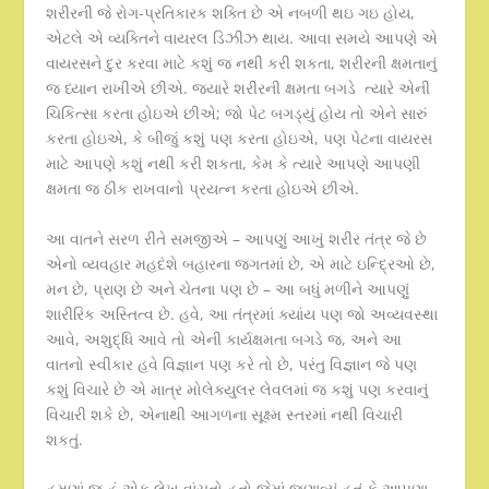
શરીરની જે રોગ-પ્રતિકારક શક્તિ છે એ નબળી થઇ ગઇ હોય,
એટલે એ વ્યક્તિને વાયરલ ડિઝીઝ થાય. આવા સમયે આપણે એ
વાયરસને દુર કરવા માટે કશું જ નથી કરી શકતા, શરીરની ક્ષમતાનું
જ ધ્યાન રાખીએ છીએ. જ્યારે શરીરની ક્ષમતા બગડે ત્યારે એની
ચિકિત્સા કરતા હોઇએ છીએ; જો પેટ બગડ્યું હોય તો એને સારું
કરતા હોઇએ, કે બીજું કશું પણ કરતા હોઇએ, પણ પેટના વાયરસ
માટે આપણે કશું નથી કરી શકતા, કેમ કે ત્યારે આપણે આપણી
ક્ષમતા જ ઠીક રાખવાનો પ્રયત્ન કરતા હોઇએ છીએ.
આ વાતને સરળ રીતે સમજીએ – આપણું આખું શરીર તંત્ર જે છે
એનો વ્યવહાર મહદંશે બહારના જગતમાં છે, એ માટે ઇન્દ્રિઓ છે,
મન છે, પ્રાણ છે અને ચેતના પણ છે – આ બધું મળીને આપણું
શારીરિક અસ્તિત્વ છે. હવે, આ તંત્રમાં ક્યાંય પણ જો અવ્યવસ્થા
આવે, અશુદ્ધિ આવે તો એની કાર્યક્ષમતા બગડે જ, અને આ
વાતનો સ્વીકાર હવે વિજ્ઞાન પણ કરે તો છે, પરંતુ વિજ્ઞાન જે પણ
કશું વિચારે છે એ માત્ર મોલેક્યુલર લેવલમાં જ કશું પણ કરવાનું
વિચારી શકે છે, એનાથી આગળના સૂક્ષ્મ સ્તરમાં નથી વિચારી
શકતું.
હમણાં જ હું એક લેખ વાંચતો હતો જેમાં જણાવ્યું હતું કે આપણા