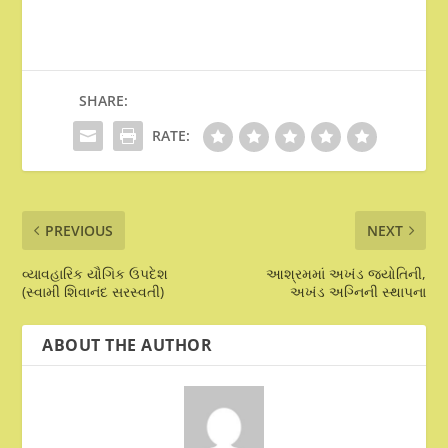
SHARE:
RATE:
PREVIOUS
NEXT
વ્યાવહારિક યૌગિક ઉપદેશ
આશ્રમમાં અખંડ જ્યોતિની,
(સ્વામી શિવાનંદ સરસ્વતી)
અખંડ અગ્નિની સ્થાપના
ABOUT THE AUTHOR