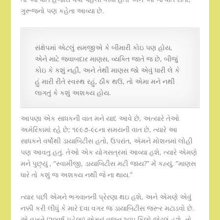
ગુરૂજનો પણ કહેતા આવ્યા છે.
સંક્ષેપમાં એટલું સમજીએ કે બીમારી કોઇ પણ હોય,
એને માટે જવાબદાર માણસ, વ્યક્તિ જાતે જ છે, બીજું
કોઇ કે કશું નહીં, અને તેથી માણસ જો એવું ધારી લે કે
હું મારી રીતે સ્વસ્થ રહું, ઠીક થઉં, તો એમા મને નથી
લાગતું કે કશું અશક્ય હોય.
આપણા એક સાધકની વાત મને યાદ આવે છે, અત્યારે તેઓ
અમેરિકામાં રહે છે; ૧૯૯૭-૯૮ના સમયની વાત છે, ત્યારે આ
સાધકને વર્ષોથી ડાયાબિટીસ હતો, ઉપરાંત, એમને મોશનમાં લોહી
પણ આવતુ હતું. તેઓ એક યોગસત્રમાં આવ્યા હશે, ત્યારે એમણે
મને પુછ્યું , “સ્વામીજી, ડાયાબિટીસ મટી જાય?” મેં કહ્યું, “માણસ
ધારે તો કશું જ અશક્ય નથી જે ના થાય.”
ત્યાર પછી એમને ભગવાનની પ્રેરણા થઇ હશે, અને એમણે એવું
નક્કી કરી લીધું કે મારે દવા વગર જ ડાયાબિટીસ જરૂર મટાડવો છે.
એ વખતે (૨૦વર્ષ પહેલા) એમનું વજન ૧૦૫ કિલો જેટલું હશે, તો