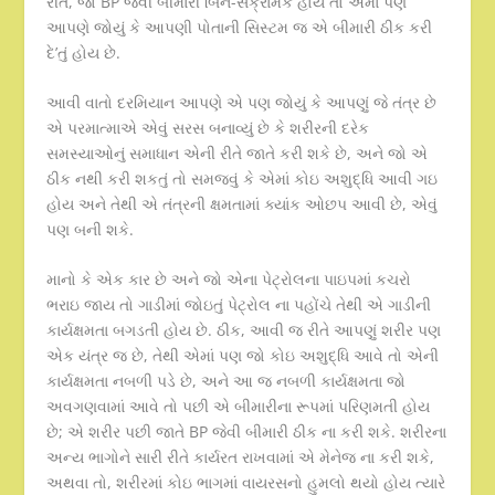
રીતે, જો BP જેવી બીમારી બિન-સંક્રામક હોય તો એમાં પણ
આપણે જોયું કે આપણી પોતાની સિસ્ટમ જ એ બીમારી ઠીક કરી
દે’તું હોય છે.
આવી વાતો દરમિયાન આપણે એ પણ જોયું કે આપણું જે તંત્ર છે
એ પરમાત્માએ એવું સરસ બનાવ્યું છે કે શરીરની દરેક
સમસ્યાઓનું સમાધાન એની રીતે જાતે કરી શકે છે, અને જો એ
ઠીક નથી કરી શકતું તો સમજવું કે એમાં કોઇ અશુદ્ધિ આવી ગઇ
હોય અને તેથી એ તંત્રની ક્ષમતામાં ક્યાંક ઓછપ આવી છે, એવું
પણ બની શકે.
માનો કે એક કાર છે અને જો એના પેટ્રોલના પાઇપમાં કચરો
ભરાઇ જાય તો ગાડીમાં જોઇતું પેટ્રોલ ના પહોંચે તેથી એ ગાડીની
કાર્યક્ષમતા બગડતી હોય છે. ઠીક, આવી જ રીતે આપણું શરીર પણ
એક યંત્ર જ છે, તેથી એમાં પણ જો કોઇ અશુદ્ધિ આવે તો એની
કાર્યક્ષમતા નબળી પડે છે, અને આ જ નબળી કાર્યક્ષમતા જો
અવગણવામાં આવે તો પછી એ બીમારીના રૂપમાં પરિણમતી હોય
છે; એ શરીર પછી જાતે BP જેવી બીમારી ઠીક ના કરી શકે. શરીરના
અન્ય ભાગોને સારી રીતે કાર્યરત રાખવામાં એ મેનેજ ના કરી શકે,
અથવા તો, શરીરમાં કોઇ ભાગમાં વાયરસનો હુમલો થયો હોય ત્યારે