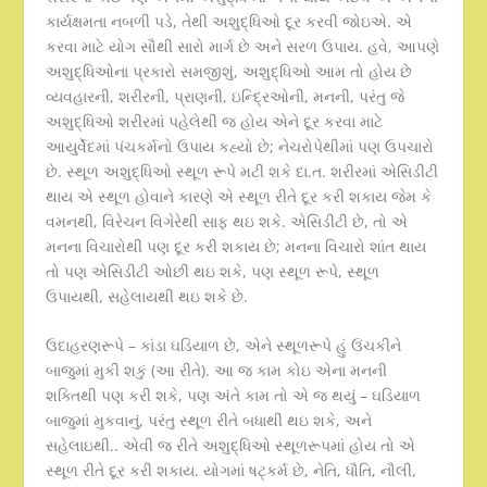
કાર્યક્ષમતા નબળી પડે, તેથી અશુદ્ધિઓ દૂર કરવી જોઇએ. એ
કરવા માટે યોગ સૌથી સારો માર્ગ છે અને સરળ ઉપાય. હવે, આપણે
અશુદ્ધિઓના પ્રકારો સમજીશું, અશુદ્ધિઓ આમ તો હોય છે
વ્યવહારની, શરીરની, પ્રાણની, ઇન્દ્રિઓની, મનની, પરંતુ જે
અશુદ્ધિઓ શરીરમાં પહેલેથી જ હોય એને દૂર કરવા માટે
આયુર્વેદમાં પંચકર્મનો ઉપાય કહ્યો છે; નેચરોપેથીમાં પણ ઉપચારો
છે. સ્થૂળ અશુદ્ધિઓ સ્થૂળ રૂપે મટી શકે દા.ત. શરીરમાં એસિડીટી
થાય એ સ્થૂળ હોવાને કારણે એ સ્થૂળ રીતે દૂર કરી શકાય જેમ કે
વમનથી, વિરેચન વિગેરેથી સાફ થઇ શકે. એસિડીટી છે, તો એ
મનના વિચારોથી પણ દૂર કરી શકાય છે; મનના વિચારો શાંત થાય
તો પણ એસિડીટી ઓછી થઇ શકે, પણ સ્થૂળ રૂપે, સ્થૂળ
ઉપાયથી, સહેલાયથી થઇ શકે છે.
ઉદાહરણરૂપે – કાંડા ઘડિયાળ છે, એને સ્થૂળરૂપે હું ઉંચકીને
બાજુમાં મુકી શકું (આ રીતે). આ જ કામ કોઇ એના મનની
શક્તિથી પણ કરી શકે, પણ અંતે કામ તો એ જ થયું – ઘડિયાળ
બાજુમાં મુકવાનું, પરંતુ સ્થૂળ રીતે બધાથી થઇ શકે, અને
સહેલાઇથી.. એવી જ રીતે અશુદ્ધિઓ સ્થૂળરૂપમાં હોય તો એ
સ્થૂળ રીતે દૂર કરી શકાય. યોગમાં ષટ્કર્મ છે, નેતિ, ધૌતિ, નૌલી,