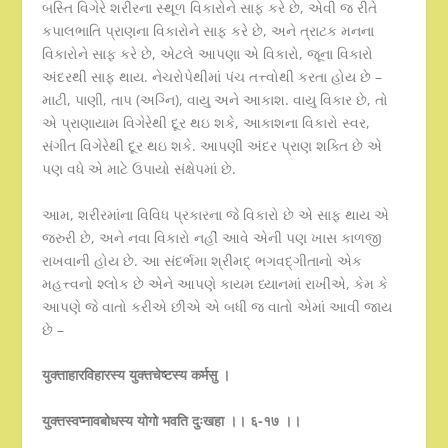
બસ્તિ વિગેરે શરીરના સ્થૂળ વિકારોને સાફ કરે છે, એવી જ રીતે
કપાલભાતિ પ્રાણના વિકારોને સાફ કરે છે, અને ત્રાટક મનના
વિકારોને સાફ કરે છે, એટલે આપણા એ વિકારો, જૂના વિકારો
અંદરથી સાફ થાય. નેચરોપેથીમાં પંચ તત્ત્વોથી કરતા હોય છે –
માટી, પાણી, તાપ (અગ્નિ), વાયુ અને આકાશ. વાયુ વિકાર છે, તો
એ પ્રાણાયામ વિગેરેથી દૂર થઇ શકે, આકાશના વિકારો સ્વર,
સંગીત વિગેરેથી દૂર થઇ શકે. આપણી અંદર પ્રાણ શક્તિ છે એ
પણ વધે એ માટે ઉપાયો સંક્ષેપમાં છે.
આમ, શરીરમાંના વિવિધ પ્રકારના જે વિકારો છે એ સાફ થાય એ
જરુરી છે, અને નવા વિકારો નહીં આવે એની પણ ખાસ કાળજી
રાખવાની હોય છે. આ સંદર્ભમા શ્રીમદ્ ભગવદ્ગીતાનો એક
મહત્ત્વનો શ્લોક છે એને આપણે કાયમ ધ્યાનમાં રાખીએ, કેમ કે
આપણે જે વાતો કરીએ છીએ એ બધી જ વાતો એમાં આવી જાય
છે –
युक्ता
हारविहारस्य युक्तचेष्टस्य कर्मसु ।
युक्तस्वप्नावबोधस्य योगो भवति
दुःखहा ।।
६-१७ ।।