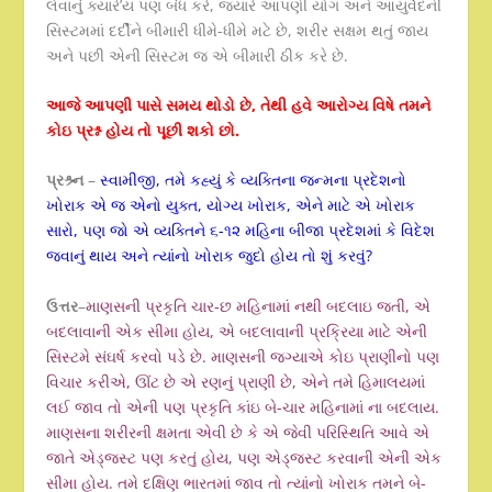
લેવાનું ક્યારે’ય પણ બંધ કરે, જ્યારે આપણી યોગ અને આયુર્વેદની
સિસ્ટમમાં દર્દીને બીમારી ધીમે-ધીમે મટે છે, શરીર સક્ષમ થતું જાય
અને પછી એની સિસ્ટમ જ એ બીમારી ઠીક કરે છે.
આજે આપણી પાસે સમય થોડો છે, તેથી હવે આરોગ્ય વિષે તમને
કોઇ પ્રશ્ન હોય તો પૂછી શકો છો.
પ્રશ્ર્ન
–
સ્વામીજી, તમે કહ્યું કે વ્યક્તિના જન્મના પ્રદેશનો
ખોરાક એ જ એનો યુક્ત, યોગ્ય ખોરાક, એને માટે એ ખોરાક
સારો, પણ જો એ વ્યક્તિને ૬-૧૨ મહિના બીજા પ્રદેશમાં કે વિદેશ
જવાનું થાય અને ત્યાંનો ખોરાક જુદો હોય તો શું કરવું?
ઉત્તર
–
માણસની પ્રકૃતિ ચાર-છ મહિનામાં નથી બદલાઇ જતી, એ
બદલાવાની એક સીમા હોય, એ બદલાવાની પ્રક્રિયા માટે એની
સિસ્ટમે સંઘર્ષ કરવો પડે છે. માણસની જગ્યાએ કોઇ પ્રાણીનો પણ
વિચાર કરીએ, ઊંટ છે એ રણનું પ્રાણી છે, એને તમે હિમાલયમાં
લઈ જાવ તો એની પણ પ્રકૃતિ કાંઇ બે-ચાર મહિનામાં ના બદલાય.
માણસના શરીરની ક્ષમતા એવી છે કે એ જેવી પરિસ્થિતિ આવે એ
જાતે એડ્જસ્ટ પણ કરતું હોય, પણ એડ્જસ્ટ કરવાની એની એક
સીમા હોય. તમે દક્ષિણ ભારતમાં જાવ તો ત્યાંનો ખોરાક તમને બે-