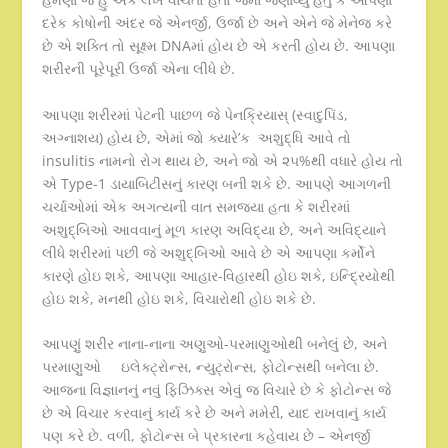
દરેક કોષોની અંદર જે એનર્જી, ઉર્જા છે અને એને જે મેનેજ કરે
છે એ શક્તિ તો સૂક્ષ્મ DNAમાં હોય છે એ કરતી હોય છે. આપણા
શરીરની પૂરેપૂરી ઉર્જા એના લીધે છે.
આપણા શરીરમાં પેટની પાછળ જે પેનક્રિયાસ્ (સ્વાદુપિંડ,
અગ્નાશય) હોય છે, એમાં જો ક્યારે’ક અશુદ્ધિ આવે તો
insulitis નામનો રોગ થાય છે, અને જો એ ૨૫%થી વધારે હોય તો
એ Type-1 ડાયાબિટીસનું કારણ બની શકે છે. આપણે આગળની
ચર્ચાઓમાં એક અગત્યની વાત સમજ્યા હતા કે શરીરમાં
અશુદ્બિઓ આવવાનું મૂળ કારણ અવિદ્યા છે, અને અવિદ્યાને
લીધે શરીરમાં પછી જે અશુદ્બિઓ આવે છે એ આપણા કર્મોને
કારણે હોઇ શકે, આપણા આહાર-વિહારથી હોઇ શકે, ઇન્દ્રિયોથી
હોઇ શકે, મનથી હોઇ શકે, વિચારોથી હોઇ શકે છે.
આપણું શરીર નાના-નાના અણુઓ-પરમાણુઓથી બનેલું છે, અને
પરમાણુઓ ઇલેક્ટ્રોન્સ, ન્યુટ્રોન્સ, ફોટોન્સથી બનેલા છે.
આજના વિજ્ઞાનનું નવું ફિઝિક્સ એવું જ વિચારે છે કે ફોટોન્સ જે
છે એ વિચાર કરવાનું કાર્ય કરે છે અને મમેરી, યાદ રાખવાનું કાર્ય
પણ કરે છે. વળી, ફોટોન્સ બે પ્રકારના કહેવાય છે – એનર્જી