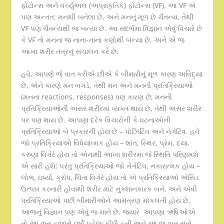
ફોટોન્સ અને વર્ચ્યુઅલ (અપ્રાકૃતિક) ફોટોન્સ (VF). આ VF એ
પણ અન્તત: મનથી બનેલા છે, અને મનનું મૂળ છે ચૈતન્ય, તેથી
VF પણ ચૈતન્યથી જ બન્યા છે. આ સંદર્ભમા વિજ્ઞાન એવું વિચારે છે
કે VF તો મનના જ નાના-નાના કણોથી બન્યા છે, અને એ જ
આખા શરીર તંત્રનું સંચાલન કરે છે.
હવે, આપણે જે વાત કરીએ છીએ કે બીમારીનું મૂળ કારણ અવિદ્યા
છે, એને કારણે મન બગડે, તેથી મન અને મનની પ્રતિક્રિયાઓ
(મનના reactions, responses) પણ કારણ છે; મનની
પ્રતિક્રિયાઓની અસર શરીરમાં વ્યક્ત થાય છે, તેથી અસર શરીર
પર પણ થાય છે. આપણા દરેક વિચારોની કે ઘટનાઓની
પ્રતિક્રિયાઓ બે પ્રકારની હોય છે – પોઝિટિવ અને નેગેટિવ. હવે
જો પ્રતિક્રિયાઓ વિધેયાત્મક હોય – શાંત, સ્થિર, પ્રેમ, દયા,
કરુણા વિગેરે હોય તો એનાથી આખા શરીરમા જે સ્થિતિ પરિણમશે
એ સારી હશે; પરંતુ પ્રતિક્રિયાઓ જો નેગેટિવ, નકારાત્મક હોય –
લોભ, ઇર્ષ્યા, ક્રોધ, ચિંતા વિગેરે હોય તો એ પ્રતિક્રિયાઓ એસિડ
ઉત્પન્ન કરનારી હોવાથી શરીર માટે નુક્શાનકારક બને, અને એવી
પ્રતિક્રિયાઓ પછી બીમારીઓને આમંત્રણ મોકલતી હોય છે.
આજનું વિજ્ઞાન પણ એવું જ માને છે, જ્યારે આપણા ઋષિઓએ
તો આ વાત હજારો વર્ષો પહેલા કીધી હતી અને આ જ વાત સંતો,