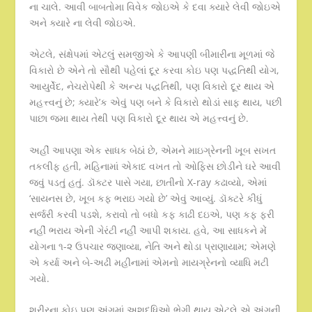
ના ચાલે. આવી બાબતોમા વિવેક જોઇએ કે દવા ક્યારે લેવી જોઇએ
અને ક્યારે ના લેવી જોઇએ.
એટલે, સંક્ષેપમાં એટલું સમજીએ કે આપણી બીમારીના મૂળમાં જે
વિકારો છે એને તો સૌથી પહેલાં દૂર કરવા કોઇ પણ પદ્ધતિથી યોગ,
આયુર્વેદ, નેચરોપેથી કે અન્ય પદ્ધતિથી, પણ વિકારો દૂર થાય એ
મહત્ત્વનું છે; ક્યારે’ક એવું પણ બને કે વિકારો થોડાં સાફ થાય, પછી
પાછા જમા થાય તેથી પણ વિકારો દૂર થાય એ મહત્ત્વનું છે.
અહીં આપણા એક સાધક બેઠાં છે, એમને માઇગ્રેનની ખૂબ સખત
તકલીફ હતી, મહિનામાં એકાદ વખત તો ઓફિસ છોડીને ઘરે આવી
જવું પડતું હતું. ડૉક્ટર પાસે ગયા, છાતીનો X-ray કઢાવ્યો, એમાં
‘સાયનસ છે, ખૂબ કફ ભરાઇ ગયો છે’ એવું આવ્યું. ડૉક્ટરે કીધું
સર્જરી કરવી પડશે, કરાવો તો બધો કફ કાઢી દઇએ, પણ કફ ફરી
નહીં ભરાય એની ગેરંટી નહીં આપી શકાય. હવે, આ સાધકને મેં
યોગના ૧-૨ ઉપચાર જણાવ્યા, નેતિ અને થોડા પ્રાણાયામ; એમણે
એ કર્યા અને બે-અઢી મહીનામાં એમનો માયગ્રેનનો વ્યાધિ મટી
ગયો.
શરીરના કોઇ પણ અંગમાં અશુદ્ધિઓ ભેગી થાય એટલે એ અંગની