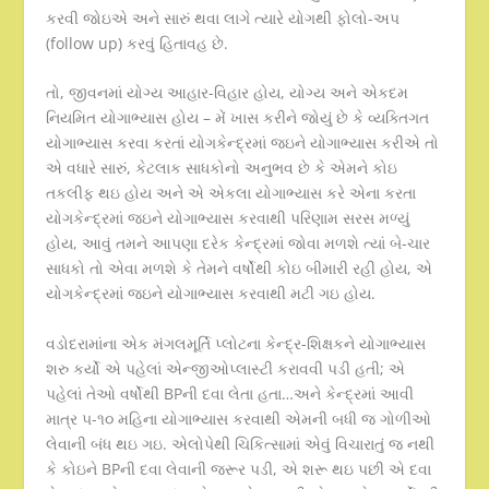
કરવી જોઇએ અને સારું થવા લાગે ત્યારે યોગથી ફોલો-અપ
(follow up) કરવું હિતાવહ છે.
તો, જીવનમાં યોગ્ય આહાર-વિહાર હોય, યોગ્ય અને એકદમ
નિયમિત યોગાભ્યાસ હોય – મેં ખાસ કરીને જોયું છે કે વ્યક્તિગત
યોગાભ્યાસ કરવા કરતાં યોગકેન્દ્રમાં જઇને યોગાભ્યાસ કરીએ તો
એ વધારે સારું, કેટલાક સાધકોનો અનુભવ છે કે એમને કોઇ
તકલીફ થઇ હોય અને એ એકલા યોગાભ્યાસ કરે એના કરતા
યોગકેન્દ્રમાં જઇને યોગાભ્યાસ કરવાથી પરિણામ સરસ મળ્યું
હોય, આવું તમને આપણા દરેક કેન્દ્રમાં જોવા મળશે ત્યાં બે-ચાર
સાધકો તો એવા મળશે કે તેમને વર્ષોથી કોઇ બીમારી રહી હોય, એ
યોગકેન્દ્રમાં જઇને યોગાભ્યાસ કરવાથી મટી ગઇ હોય.
વડોદરામાંના એક મંગલમૂર્તિ પ્લોટના કેન્દ્ર-શિક્ષકને યોગાભ્યાસ
શરુ કર્યો એ પહેલાં એન્જીઓપ્લાસ્ટી કરાવવી પડી હતી; એ
પહેલાં તેઓ વર્ષોથી BPની દવા લેતા હતા…અને કેન્દ્રમાં આવી
માત્ર ૫-૧૦ મહિના યોગાભ્યાસ કરવાથી એમની બધી જ ગોળીઓ
લેવાની બંધ થઇ ગઇ. એલોપેથી ચિકિત્સામાં એવું વિચારાતું જ નથી
કે કોઇને BPની દવા લેવાની જરૂર પડી, એ શરૂ થઇ પછી એ દવા