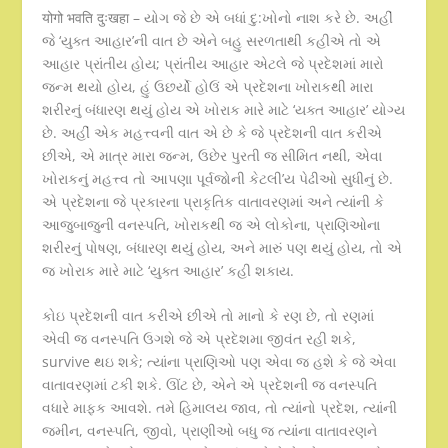
योगो भवति दुःखहा – યોગ જે છે એ બધાં દુ:ખોનો નાશ કરે છે. અહીં
જે ‘યુક્ત આહાર’ની વાત છે એને બહુ સરળતાથી કહીએ તો એ
આહાર પ્રાંતીય હોય; પ્રાંતીય આહાર એટલે જે પ્રદેશમાં મારો
જન્મ થયો હોય, હું ઉછર્યો હોઉં એ પ્રદેશના ખોરાકથી મારા
શરીરનું બંધારણ થયું હોય એ ખોરાક મારે માટે ‘યક્ત આહાર’ યોગ્ય
છે. અહીં એક મહત્ત્વની વાત એ છે કે જે પ્રદેશની વાત કરીએ
છીએ, એ માત્ર મારા જન્મ, ઉછેર પુરતી જ સીમિત નથી, એવા
ખોરાકનું મહત્ત્વ તો આપણા પૂર્વજોની કેટલી’ય પેઢીઓ સુધીનું છે.
એ પ્રદેશના જે પ્રકારના પ્રાકૃતિક વાતાવરણમાં અને ત્યાંની કે
આજુબાજુની વનસ્પતિ, ખોરાકથી જ એ લોકોના, પ્રાણિઓના
શરીરનું પોષણ, બંધારણ થયું હોય, અને મારું પણ થયું હોય, તો એ
જ ખોરાક મારે માટે ‘યુક્ત આહાર’ કહી શકાય.
કોઇ પ્રદેશની વાત કરીએ છીએ તો માનો કે રણ છે, તો રણમાં
એવી જ વનસ્પતિ ઉગશે જે એ પ્રદેશમા જીવંત રહી શકે,
survive થઇ શકે; ત્યાંના પ્રાણિઓ પણ એવા જ હશે કે જે એવા
વાતાવરણમાં ટકી શકે. ઊંટ છે, એને એ પ્રદેશની જ વનસ્પતિ
વધારે માફક આવશે. તમે હિમાલય જાવ, તો ત્યાંનો પ્રદેશ, ત્યાંની
જમીન, વનસ્પતિ, જીવો, પ્રાણીઓ બધુ જ ત્યાંના વાતાવરણને