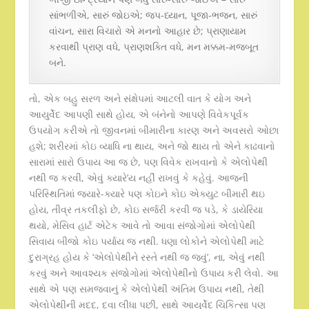
સાંભળીએ, સારું જોઇએ; જપ-ધ્યાન, પૂજા-ભજન, સારું
વાંચન, સારા વિચારો એ મનનો આહાર છે; પ્રાણાયામ
કરવાથી પ્રાણ વધે, પ્રાણશક્તિ વધે, મન મક્કમ-મજબૂત
બને.
તો, એક બહુ સરળ અને સંક્ષેપમાં આટલી વાત કે યોગ અને
આયુર્વેદ આપણી સાથે હોય, એ બંનેનો આપણે વિવેકપૂર્વક
ઉપયોગ કરીએ તો જીવનમાં બીમારીના કારણ અને અવસરો ઓછા
હશે; શરીરમાં કોઇ વ્યાધિ ના થાય, અને જો થાય તો એને કાઢવાનો
સારામાં સારો ઉપાય આ જ છે, પણ વિવેક રાખવાનો કે એલોપેથી
નથી જ કરવી, એવું ક્યારે’ય નહીં રાખવું કે કહેવું. આજની
પરિસ્થિતિમાં જ્યારે-ક્યારે પણ કોઇને કોઇ એક્યુટ બીમારી થઇ
હોય, તીવ્ર તકલીફો છે, કોઇ સર્જરી કરવી જ પડે, કે ડાયેરિયા
થયો, મેસિવ હાર્ટ એટેક આવે તો આવા સંજોગોમાં એલોપેથી
સિવાય બીજો કોઇ પર્યાય જ નથી. ધણા લોકોને એલોપેથી માટે
દુરાગ્રહ હોય કે ‘એલોપેથીને રસ્તે નથી જ જવું’, ના, એવું નથી
કરવું અને આવશ્યક સંજોગોમાં એલોપેથીનો ઉપાય કરી લેવો. આ
સાથે એ પણ સમજવાનું કે એલોપેથી અંતિમ ઉપાય નથી, તેથી
એલોપેથીની મદદ, દવા લીધા પછી, સાથે આયુર્વેદ ચિકિત્સા પણ