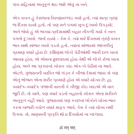
પાંચ મહિનામાં અનુકૂળ થઇ જશે એવું ના બને.
એક વખત હું કેરાલાના તિરુણાવલ્લઇ ગયો હતો, ત્યાં માત્ર ત્રણ
જ દિવસ રહ્યો હતો, તો પણ મને પગમાં ખુબ દુ:ખાવો ઉપડ્યો;
અને જેવો હું એ જગ્યા-પ્રદેશમાંથી બહાર નીકળી ગયો કે તરત
પગનો દુ:ખાવો જતો રહ્યો – કેમ કે, ત્યાં મારે દિવસમાં ત્રણે વખત
ભાત સાથે સાંભાર ખાવો પડતો હતો, ત્યાંના સાંભારમાં આંબલીનું
પ્રમાણ વધારે હોય છે. દક્ષિણમાં લોકો પેઢીઓથી આવી દાળ ખાતા
આવ્યા હોય, એ એમના genesમાં હોય તેથી એ લોકો રોજ ખાતા
હોય, અને આ પ્રકારનો ખોરાક કાંઇ એક-બે પેઢીમાં ના આવે.
એટલે, ગુજરાતની વ્યક્તિ જો લંડન કે બીજા દેશમાં જાય તો પણ
એનું ભોજન એના શરીર પ્રમાણે હોય એ વધારે યોગ્ય છે; હા,
ક્યારે’ક-ક્યારે’ક પંજાબી વાનગી કે બીજી કોઇ ખાઇએ એ વાત
જુદી છે, તો ચાલે, પણ વધારે પડતો બહારનો ખોરાક એના શરીરને
અનુકૂળ નહીં આવે. ગુજરાતમાં પણ કચ્છના લોકોને ચોખા-ભાત
કરતા બાજરી-કઠોળ વધારે માફક આવે, કેમ કે ત્યાં ચોખા નથી
ઉગતા. તો, માણસની પ્રકૃતિ થોડા દિવસોમાં ના બદલાય.
ॐ तत् सत्