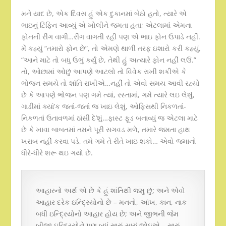
મને યાદ છે, એક દિવસ હું એક દુકાનમાં બેઠો હતો, ત્યારે એ
ભાઇનું ટિફિન આવ્યું એ ખોલીને જમતા હતા; એટલામાં એમના
ફોનની રીંગ વાગી…રીંગ વાગતી રહી પણ એ ભાઇ ફોન ઉપાડે નહીં.
મેં કહ્યું “તમારો ફોન છે”, તો એમણે થાળી તરફ ઇશારો કરી કહ્યું,
“આને માટે તો બધુ ઉભું કર્યું છે, તેથી હું અત્યારે ફોન નહીં લઉં.”
તો, ઓછામાં ઓછું આપણે આટલો તો વિવેક રાખી શકીએ કે
ભોજન સમયે તો શાંતિ રાખીએ…નહીં તો એવો સમય આવી રહ્યો
છે કે આપણે ભોજન પણ ગમે ત્યાં, રસ્તામાં, ગમે ત્યારે લઇ લેશું,
ગાડીમાં ક્યાં’ક જતાં-જતાં જ ખાઇ લેશું, ઓફિસથી નિકળતાં-
નિકળતાં ઉતાવળમાં ઠાંસી દે’શું…ફાસ્ટ ફૂડ બનાવ્યું જ એટલા માટે
છે કે ખાવા બાબતમાં તમને પૂરી સગવડ મળે, તમારે જમતા હાથ
ખરાબ નહીં કરવા પડે, તમે ગમે તે રીતે ખાઇ શકો… એવો જમાનો
ધીરે-ધીરે શરૂ થઇ ગયો છે.
આહારનો અર્થ એ છે કે હું શાંતિથી જમુ છું; અને એવો
આહાર દરેક ઇન્દ્રિયોનો છે – મનનો, આંખ, કાન, નાક
બધી ઇન્દ્રિયોનો આહાર હોય છે; અને જીભની જેમ
બીજી ઇન્દ્રિયોને પણ બધું સારું-સારું જોઇએ – સારું