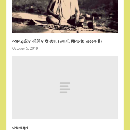
વ્યાવહારિક યૌગિક ઉપદેશ (સ્વામી શિવાનંદ સરસ્વતી)
October 5, 2019
વચનામૃત