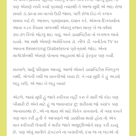
પણ એમણે નક્કી કર્યા પ્રમાણે ત્યારથી તે આજ સુધી એ ભાઇ રોજ
સવારે ૩.૩૦-૪.૦૦ વાગ્યે ઉઠી જાય, પછી રોજ દોઢ-બે કલાક
સમય કાઢે છે, આસન, પ્રાણાયામ, ધ્યાન કરે. એમના દિનચર્યાના
આવા કડક નિયમ પાલનથી એમનું વજન માત્ર બે જ વર્ષમાં
૭૦-૭૧ કિલો જેટલું થઇ ગયું, અને ડાયાબિટીસ તો લગભગ જતો
રહ્યો. આ સાથે એમણે અમેરિકાના ડૉ. નીલ ડી. બર્નાર્ડના TV પર
આવતા Reversing Diabetesના પ્રોગ્રામો જોઇ, એના
માર્ગદર્શનથી એમણે પોતાના આહારમાં થોડો ફેરફાર પણ કર્યો.
સરવાળે, ધાર્યું પરિણામ આવ્યું, આજે એમને ડાયાબિટીસ બિલકુલ
નથી, ગોળની બધી જ વાનગીઓ ખાય છે, તે ત્યાં સુધી કે હું અડધો
લાડુ ખઉં, એ ભાઇ બે લાડુ ખાય!
એટલે, જ્યાં સુધી હું જાતે સ્વીકાર નહીં કરુ કે મારી જે કોઇ પણ
બીમારી છે એને માટે હું જ જવાબદાર છું; શરીરમાં જો ક્યાં’ક પણ
અવ્યવસ્થા છે…એ ના થાય એ માટે વિવેક રાખવાનો. મેં ગયા વખતે
પણ વાત કરી હતી કે આપણને જો ડાયરિયા થયો હોય તો એક
વાત સ્વીકારી લેવાની કે શરીર જાતે અશુદ્ધિઓને સાફ કરી રહ્યું
છે, પણ એવું માનીને ડૉક્ટરને ના બતાવીએ, દવા જ ના લઇએ તો