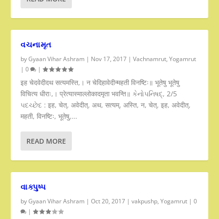
વચનામૃત
by
Gyaan Vihar Ashram
|
Nov 17, 2017
|
Vachnamrut
,
Yogamrut
|
0
|
इह चेदवेदीदथ सत्यमस्ति,। न चेदिहावेदीन्महती विनष्टिः॥ भूतेषु भूतेषु
विचित्य धीराः,। प्रेत्यास्माल्लोकादमृता भवन्ति॥ કેનોપનિષદ્, 2/5
પદચ્છેદ : इह, चेत्, अवेदीत्, अथ, सत्यम्, अस्ति, न, चेत्, इह, अवेदीत्,
महती, विनष्टिः, भूतेषु,...
READ MORE
વાક્પુષ્પ
by
Gyaan Vihar Ashram
|
Oct 20, 2017
|
vakpushp
,
Yogamrut
|
0
|