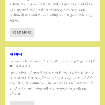
આધ્યાત્મિક પૈતૃક સંપત્તિ છે. આ સંપત્તિને પ્રાપ્ત કરવી એ દરેકે-
દરેક મનુષ્યનો અધિકાર છે, જન્મસિદ્ધ હક્ક છે. પરંતુ જ્યારે
અધિકારની વાત આવે છે ત્યારે આપણે એકદમ તુચ્છ નશ્વર વસ્તુ
પાછળ...
READ MORE
વાક્પુષ્પ
by
Gyaan Vihar Ashram
|
Apr 12, 2018
|
vakpushp
,
Yogamrut
|
0
|
વસંત ખરેખર પૂર્ણ સ્વરૂપે પ્રગટ થાય છે. આ નવા યુગની વસંત છે
અને એ પણ એના જ પૂર્ણરૂપમાં પ્રગટ થઇ રહી છે. આપણે તેનો
ભાગ છીએ, એ આપણને નવું જીવન આપે છે. એની સાથે આવે છે
સંપૂર્ણ મુક્તિ અને પરિત્યાગની ભવ્ય અનુભૂતિ. જૂના બંધિયાર
ચીલાઓ...