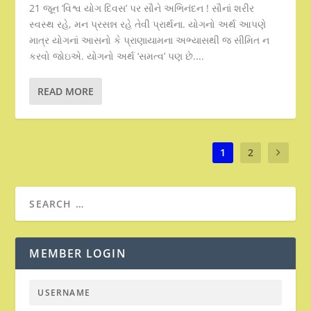
21 જૂન ‘વિશ્વ યોગ દિવસ’ પર સૌને અભિનંદન ! સૌનાં શરીર
સ્વસ્થ રહે, મન પ્રસન્ન રહે તેવી પ્રાર્થના. યોગનો અર્થ આપણે
માત્ર યોગનાં આસનો કે પ્રાણાયામના અભ્યાસથી જ સીમિત ન
કરવો જોઇએ. યોગનો અર્થ ‘સમત્વ’ પણ છે....
READ MORE
1
2
MEMBER LOGIN