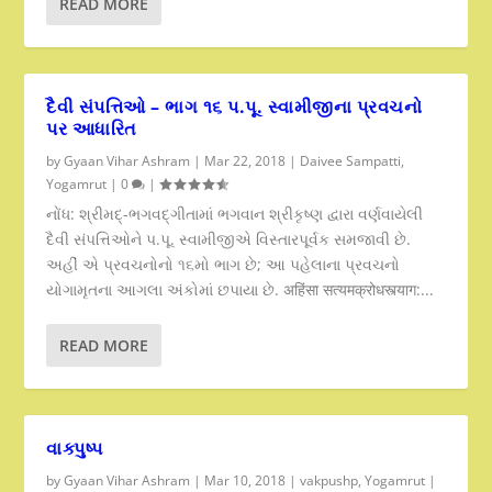
READ MORE
દૈવી સંપત્તિઓ – ભાગ ૧૬ પ.પૂ. સ્વામીજીના પ્રવચનો
પર આધારિત
by
Gyaan Vihar Ashram
|
Mar 22, 2018
|
Daivee Sampatti
,
Yogamrut
|
0
|
નોંધ: શ્રીમદ્-ભગવદ્ગીતામાં ભગવાન શ્રીકૃષ્ણ દ્વારા વર્ણવાયેલી
દૈવી સંપત્તિઓને પ.પૂ. સ્વામીજીએ વિસ્તારપૂર્વક સમજાવી છે.
અહીં એ પ્રવચનોનો ૧૬મો ભાગ છે; આ પહેલાના પ્રવચનો
યોગામૃતના આગલા અંકોમાં છપાયા છે. अहिंसा सत्यमक्रोधस्त्याग:...
READ MORE
વાક્પુષ્પ
by
Gyaan Vihar Ashram
|
Mar 10, 2018
|
vakpushp
,
Yogamrut
|