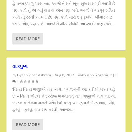
હે પરમકૃપાળુ પરમાત્મા, આજે તેં મને ખૂબ સુખસામગ્રી આપી છે
પણ કાલે તું એ બધું લઇ લે એમ પણ બને. આજે તેં ભરપૂર શક્તિ
અને તંદુરસ્તી આપ્યા છે. પણ કાલે મારો દેહ દુર્બળ, બીમાર થઇ
જાય એવું પણ બને. આજે તેં મીઠાં સંબંધો આપ્યા છે પણ કાલે...
READ MORE
વાક્પુષ્પ
by
Gyaan Vihar Ashram
|
Aug 8, 2017
|
vakpushp
,
Yogamrut
|
0
|
‘નિત્ય નિત્ય ભજીએ તારું નામ…’ ભજનની આ કડીમાં ભક્ત કહે
છે – નિત્ય એટલે કે દરરોજ ભગવાનનું નામ ભજીએ નામ લઇએ.
ભજન કીર્તનમાં મનને પરોવીએ પરંતુ આ જીવને રોજ ખાવું, પીવું,
હરવું – ફરવું, ગપ-સપ કરવી, આરામ...
READ MORE