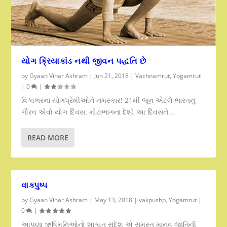
યોગ ક્રિયાકાંડ નથી જીવન પદ્ધતિ છે
by
Gyaan Vihar Ashram
|
Jun 21, 2018
|
Vachnamrut
,
Yogamrut
|
0
|
વિશ્વભરના યોગપ્રેમીઓને નમસ્કાર! 21મી જૂન એટલે ભારતનું
ગૌરવ એવો યોગ દિવસ. મોટાભાગના દેશો આ દિવસને...
READ MORE
વાક્પુષ્પ
by
Gyaan Vihar Ashram
|
May 13, 2018
|
vakpushp
,
Yogamrut
|
0
|
આપણા ઋષિમુનિઓનો શાશ્વત સંદેશ એ સમસ્ત માનવ જાતિની