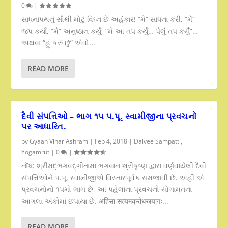
0
|
સાધનાપથનું સૌથી મોટું વિઘ્ન છે અહંકાર! “મેં” સાધના કરી, “મેં”
જપ કર્યા, “મેં” અનુષ્ઠાન કર્યું, “મેં આ તપ કર્યું… પેલું તપ કર્યું”…
અથવા “હું કરું છું” એવો...
READ MORE
દૈવી સંપત્તિઓ – ભાગ ૧૫ પ.પૂ. સ્વામીજીના પ્રવચનો
પર આધારિત.
by
Gyaan Vihar Ashram
|
Feb 4, 2018
|
Daivee Sampatti
,
Yogamrut
|
0
|
નોંધ: શ્રીમદ્ભગવદ્ગીતામાં ભગવાન શ્રીકૃષ્ણ દ્વારા વર્ણવાયેલી દૈવી
સંપત્તિઓને પ.પૂ. સ્વામીજીએ વિસ્તારપૂર્વક સમજાવી છે. અહીં એ
પ્રવચનોનો ૧૫મો ભાગ છે, આ પહેલાના પ્રવચનો યોગામૃતના
આગલા અંકોમાં છપાયા છે. अहिंसा सत्यमक्रोधस्त्यागः...
READ MORE