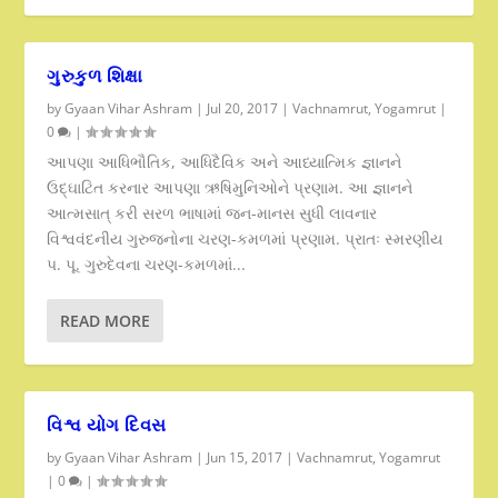
ગુરુકુળ શિક્ષા
by
Gyaan Vihar Ashram
|
Jul 20, 2017
|
Vachnamrut
,
Yogamrut
|
0
|
આપણા આધિભૌતિક, આધિદૈવિક અને આધ્યાત્મિક જ્ઞાનને
ઉદ્ઘાટિત કરનાર આપણા ઋષિમુનિઓને પ્રણામ. આ જ્ઞાનને
આત્મસાત્ કરી સરળ ભાષામાં જન-માનસ સુધી લાવનાર
વિશ્વવંદનીય ગુરુજનોના ચરણ-કમળમાં પ્રણામ. પ્રાતઃ સ્મરણીય
પ. પૂ. ગુરુદેવના ચરણ-કમળમાં...
READ MORE
વિશ્વ યોગ દિવસ
by
Gyaan Vihar Ashram
|
Jun 15, 2017
|
Vachnamrut
,
Yogamrut
|
0
|