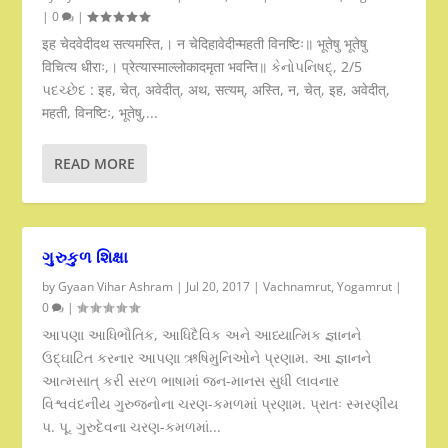
|
0
|
इह चेदवेदीदथ सत्यमस्ति,। न चेदिहावेदीन्महती विनष्टिः॥ भूतेषु भूतेषु
विचित्य धीराः,। प्रेत्यास्माल्लोकादमृता भवन्ति॥ કેનોપનિષદ્, 2/5
પદચ્છેદ : इह, चेत्, अवेदीत्, अथ, सत्यम्, अस्ति, न, चेत्, इह, अवेदीत्,
महती, विनष्टिः, भूतेषु,...
READ MORE
ગુરુકુળ શિક્ષા
by
Gyaan Vihar Ashram
|
Jul 20, 2017
|
Vachnamrut
,
Yogamrut
|
0
|
આપણા આધિભૌતિક, આધિદૈવિક અને આધ્યાત્મિક જ્ઞાનને
ઉદ્ઘાટિત કરનાર આપણા ઋષિમુનિઓને પ્રણામ. આ જ્ઞાનને
આત્મસાત્ કરી સરળ ભાષામાં જન-માનસ સુધી લાવનાર
વિશ્વવંદનીય ગુરુજનોના ચરણ-કમળમાં પ્રણામ. પ્રાતઃ સ્મરણીય
પ. પૂ. ગુરુદેવના ચરણ-કમળમાં...