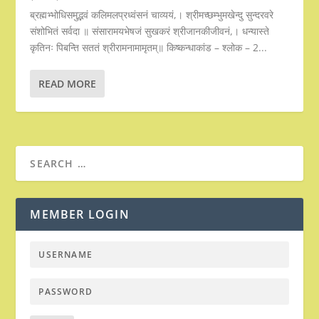
ब्रह्मभ्भोधिसमुद्भवं कलिमलप्रध्वंसनं चाव्ययं,। श्रीमच्छम्भुमखेन्दु सुन्दरवरे
संशोभितं सर्वदा ॥ संसारामयभेषजं सुखकरं श्रीजानकीजीवनं,। धन्यास्ते
कृतिनः पिबन्ति सततं श्रीरामनामामृतम्॥ किष्कन्धाकांड – श्लोक – 2...
READ MORE
MEMBER LOGIN