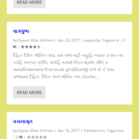
READ MORE
વાક્પુષ્પ
by
Gyaan Vihar Ashram
|
Apr 23, 2017
|
vakpushp
,
Yogamrut
|
0
|
દૈહિક દૈવિક ભૌતિક તાપા, રામ રાજ નહીં કાહુહિ બ્યાપા ॥ સબ નર
કરહિં પરસ્પર પ્રીતિ, ચલહિં સ્વધર્મ નિરત શ્રુતિ નીતિ ॥
રામચરિતમાનસના ઉત્તરકાંડમાં તુલસીદાસજી લખે છે કે ‘રામ-
રાજ્યમાં’ દૈહિક, દૈવિક અને ભૌતિક તાપ કોઇનેય...
READ MORE
વચનામૃત
by
Gyaan Vihar Ashram
|
Apr 18, 2017
|
Vachnamrut
,
Yogamrut
|
0
|