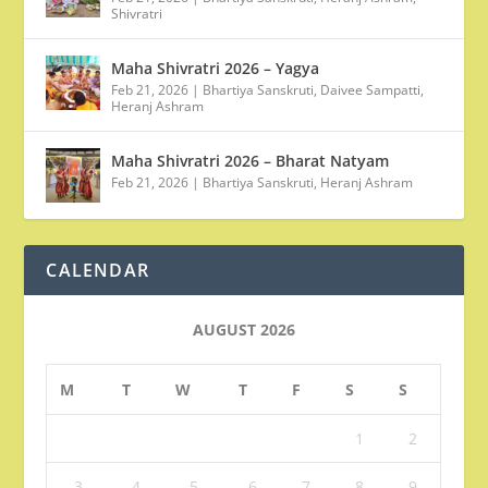
Shivratri
Maha Shivratri 2026 – Yagya
Feb 21, 2026
|
Bhartiya Sanskruti
,
Daivee Sampatti
,
Heranj Ashram
Maha Shivratri 2026 – Bharat Natyam
Feb 21, 2026
|
Bhartiya Sanskruti
,
Heranj Ashram
CALENDAR
AUGUST 2026
M
T
W
T
F
S
S
1
2
3
4
5
6
7
8
9