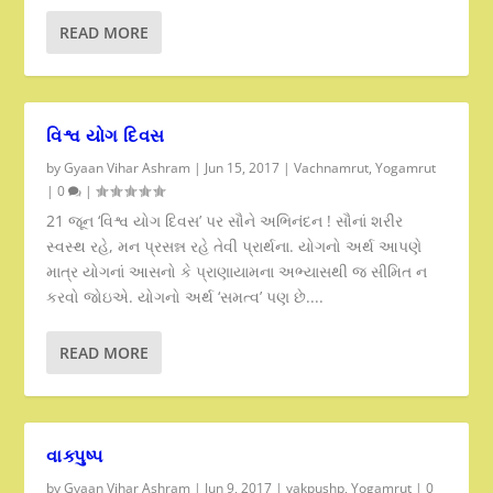
READ MORE
વિશ્વ યોગ દિવસ
by
Gyaan Vihar Ashram
|
Jun 15, 2017
|
Vachnamrut
,
Yogamrut
|
0
|
21 જૂન ‘વિશ્વ યોગ દિવસ’ પર સૌને અભિનંદન ! સૌનાં શરીર
સ્વસ્થ રહે, મન પ્રસન્ન રહે તેવી પ્રાર્થના. યોગનો અર્થ આપણે
માત્ર યોગનાં આસનો કે પ્રાણાયામના અભ્યાસથી જ સીમિત ન
કરવો જોઇએ. યોગનો અર્થ ‘સમત્વ’ પણ છે....
READ MORE
વાક્પુષ્પ
by
Gyaan Vihar Ashram
|
Jun 9, 2017
|
vakpushp
,
Yogamrut
|
0