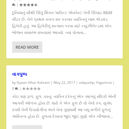
|
દુનિયાનું સૌથી ઊંચું શિખર ‘માઉન્ટ એવરેસ્ટ’ તેની ઊંચાઇ 8848
મીટર છે. તેને પ્રથમ વખત સર કરનાર વ્યક્તિનું નામ એડમંડ
હિલેરી હતું. આ હિલેરીનું સન્માન કરવા માટે ન્યુઝીલેન્ડમાં એક
ભોજન સમારંભ રાખવામાં આવ્યો. ત્યાં પોતાના...
READ MORE
વાક્પુષ્પ
by
Gyaan Vihar Ashram
|
May 22, 2017
|
vakpushp
,
Yogamrut
|
0
|
કોઇ પણ ફળ, ફૂલ, વસ્તુ, વ્યક્તિ દરેકનું એક આગવું સૌંદર્ય એની
આગવી ઓળખ હોય છે. ધારો કે એક ફૂલ છે તો તેનો રંગ, સુગંધ,
સ્પર્શ તેની ઉપયોગીતા અને તેના ગુણધર્મો આ બધુ મળીને ફૂલનું
અસ્તિત્વ હોય છે. ફૂલના દેખાતા જુદા જુદા ગુણો એક બીજાના...