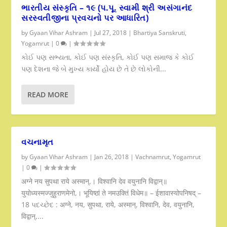
ભારતીય સંસ્કૃતિ – ૧૯ (પ.પૂ. સ્વામી શ્રી અસંગાનંદ
સરસ્વતીજીના પ્રવચનો પર આધારિત)
by
Gyaan Vihar Ashram
|
Jul 27, 2018
|
Bhartiya Sanskruti
,
Yogamrut
|
0
|
કોઈ પણ સભ્યતા, કોઈ પણ સંસ્કૃતિ, કોઈ પણ સમાજ કે કોઈ
પણ દેશના જે બે મુખ્ય કાર્યો હોય છે તે છે લોકોની...
READ MORE
વચનામૃત
by
Gyaan Vihar Ashram
|
Jan 26, 2018
|
Vachnamrut
,
Yogamrut
|
0
|
अग्ने नय सुपथा राये अस्मान्,। विश्वानि देव वयुनानि विद्वान्॥
युयोध्यस्मज्जुहुराणमेनो,। भूयिष्ठां ते नमउक्तिं विधेम॥ – ईशावास्योपनिषद् –
18 પદચ્છેદ : अग्ने, नय, सुपथा, राये, अस्मान्, विश्वानि, देव, वयुनानि,
विद्वान्,...