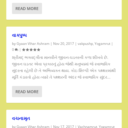
READ MORE
વાક્પુષ્પ
by
Gyaan Vihar Ashram
|
Nov 20, 2017
|
vakpushp
,
Yogamrut
|
0
|
શ્રીમદ્ ભગવદ્ગીતા માનવીને જીવન-ઘડતરની કળા શીખવે છે.
જીવન ઘડતર એવા પ્રકારનું હોય જેથી મનુષ્યમાં જે સ્વાભાવિક
સુંદરતા રહેલી છે તે અભિવ્યક્ત થાય. કોઇ શિલ્પી એક પથ્થરમાંથી
મૂર્તિ કંડારતો હોય ત્યારે તે પથ્થરની અંદર જે સ્વાભાવિક સુંદર...
READ MORE
વચનામૃત
by
Gyaan Vihar Ashram
|
Nov 17, 2017
|
Vachnamrut
,
Yogamrut