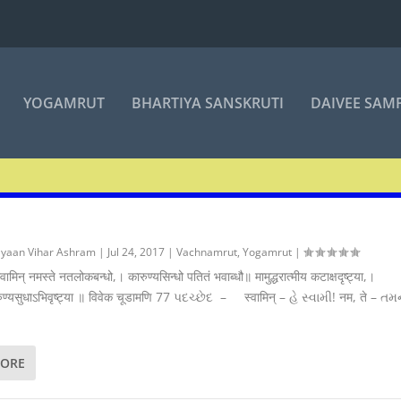
YOGAMRUT
BHARTIYA SANSKRUTI
DAIVEE SAM
yaan Vihar Ashram
|
Jul 24, 2017
|
Vachnamrut
,
Yogamrut
|
वामिन् नमस्ते नतलोकबन्धो,। कारुण्यसिन्धो पतितं भवाब्धौ॥ मामुद्धरात्मीय कटाक्षदृष्ट्या,।
रुण्यसुधाऽभिवृष्ट्या ॥ विवेक चूडामणि 77 પદચ્છેદ – स्वामिन् – હે સ્વામી! नम, ते – તમ
MORE