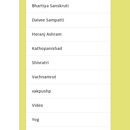
Bhartiya Sanskruti
Daivee Sampatti
Heranj Ashram
Kathopanishad
Shivratri
Vachnamrut
vakpushp
Video
Yog