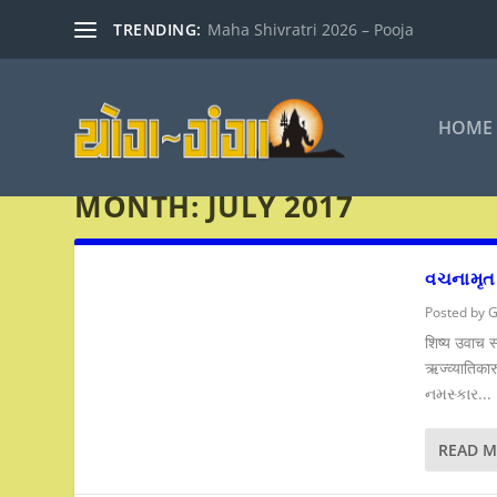
TRENDING:
Maha Shivratri 2026 – Pooja
HOME
MONTH:
JULY 2017
વચનામૃત
Posted by
G
शिष्य उवाच स्
ऋज्व्यातिका
નમસ્કાર...
READ 