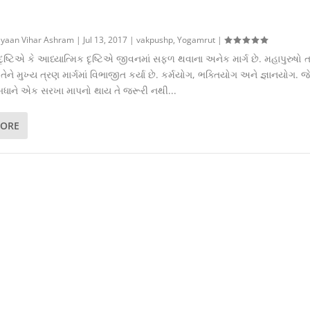
yaan Vihar Ashram
|
Jul 13, 2017
|
vakpushp
,
Yogamrut
|
દૃષ્ટિએ કે આધ્યાત્મિક દૃષ્ટિએ જીવનમાં સફળ થવાના અનેક માર્ગ છે. મહાપુરુષો 
ેને મુખ્ય ત્રણ માર્ગમાં વિભાજીત કર્યા છે. કર્મયોગ, ભક્તિયોગ અને જ્ઞાનયોગ. જે
બધાને એક સરખા માપનો થાય તે જરૂરી નથી...
MORE