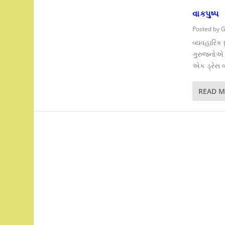
વાકપુષ્પ
Posted by
G
વ્યવહારિક 
ગુરુજનોએ ત
એક ડ્રેસ 
READ 