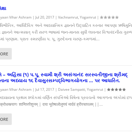
ક્ષા
yaan Vihar Ashram
|
Jul 20, 2017
|
Vachnamrut
,
Yogamrut
|
ૌતિક, આધિદૈવિક અને આધ્યાત્મિક જ્ઞાનને ઉદ્ઘાટિત કરનાર આપણા ઋષિમુ
 જ્ઞાનને આત્મસાત્ કરી સરળ ભાષામાં જન-માનસ સુધી લાવનાર વિશ્વવંદનીય ગુરુ
 પ્રણામ. પ્રાતઃ સ્મરણીય પ. પૂ. ગુરુદેવના ચરણ-કમળમાં...
MORE
્તિ – અહિંસા (૧) પ.પૂ. સ્વામી શ્રી અસંગાનંદ સરસ્વતીજીના શ્રીમદ્
તાના અધ્યાય ૧૬ દૈવાસુરસમ્પદ્વિભાગયોગના … પર આધારિત.
yaan Vihar Ashram
|
Jul 17, 2017
|
Daivee Sampatti
,
Yogamrut
|
ધ્યાયના પ્રથમ શ્લોકમાં વર્ણિત સંપત્તિઓ વિષેના પ્રવચનો આગળના અંકોમાં છપા
रोधस्त्यागः शान्तिरपैशुनम् | दया भूतेष्वलोलुप्त्वं मार्दवं ह्रीरचापलम् ||...
MORE