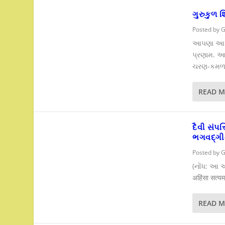
ગુરુકુળ શિ
Posted by
G
આપણા આધિભ
પ્રણામ. આ
ચરણ-કમળમાં
READ 
દૈવી સંપત
ભગવદ્ગી
Posted by
G
(નોંધ: આ અ
अहिंसा सत्यमक्
READ 