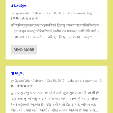
વચનામૃત
by
Gyaan Vihar Ashram
|
Oct 28, 2017
|
Vachnamrut
,
Yogamrut
|
0
|
सविन्दुसिन्धुसुस्खलत्तरङ्गभङ्गरञ्जितं द्विषत्सु पापजातजातकारिवारिसंयुतम्
। कृतान्तदूत कालभूतभीतिहारिवर्मदे त्वदीय पाद पङ्कजं नमामि देवि नर्मदे ॥
नर्मदाष्टकम् ॥1॥ પદચ્છેદ : सविन्दु – सिन्धु – सुस्खलत् – तरङ्ग...
READ MORE
વાક્પુષ્પ
by
Gyaan Vihar Ashram
|
Oct 20, 2017
|
vakpushp
,
Yogamrut
|
0
|
હે પરમકૃપાળુ પરમાત્મા, આજે તેં મને ખૂબ સુખસામગ્રી આપી છે
પણ કાલે તું એ બધું લઇ લે એમ પણ બને. આજે તેં ભરપૂર શક્તિ
અને તંદુરસ્તી આપ્યા છે. પણ કાલે મારો દેહ દુર્બળ, બીમાર થઇ
જાય એવું પણ બને. આજે તેં મીઠાં સંબંધો આપ્યા છે પણ કાલે...