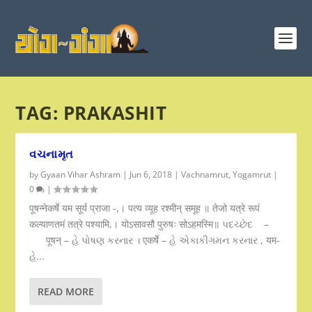
TAG:
PRAKASHIT
વચનામૃત
by
Gyaan Vihar Ashram
|
Jun 6, 2018
|
Vachnamrut
,
Yogamrut
|
0
|
पूषन्नेकर्षे यम सूर्य प्राजा -,। पत्य व्यूह रश्मीन् समूह ॥ तेजो यत्रे रूपं
कल्याणतमं तत्रे पश्यामि,। योऽसावसौ पुरुषः सोऽहमस्मि॥ પદચ્છેદ –
पूषन् – હે પોષણ કરનાર । एकर्षे – હે એકાકીગમન કરનાર , यम-
હે...
READ MORE