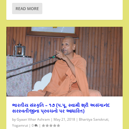
READ MORE
ભારતીય સંસ્કૃતિ – ૧૭ (પ.પૂ. સ્વામી શ્રી અસંગાનંદ
સરસ્વતીજીના પ્રવચનો પર આધારિત)
by
Gyaan Vihar Ashram
|
May 21, 2018
|
Bhartiya Sanskruti
,
Yogamrut
|
0
|