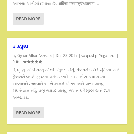
આગલા અંકોમાં છપાયા છે. अहिंसा सत्यमक्रोधस्त्यागः...
READ MORE
વાક્પુષ્પ
by
Gyaan Vihar Ashram
|
Dec 28, 2017
|
vakpushp
,
Yogamrut
|
0
|
હે પ્રભુ, થોડી વસ્તુઓથી સંતુષ્ટ રહેવું, વૈભવને બદલે સુંદરતા અને
ફેશનને બદલે સુઘડતા પસંદ કરવી, સમ્માનીય થવા કરતાં-
સમ્માનને ઝંખવાને બદલે માનને યોગ્ય અને પાત્ર બનવું,
સંપત્તિવાન નહિ પણ સમૃદ્ધ બનવું. સખત પરિશ્રમ અને ઉંડો
અભ્યાસ...
READ MORE