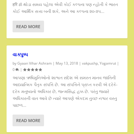
हरि ॐ થોડા સમય પહેલા એવી કોઈ કલ્પના પણ ન્હોતી કે ભારત
કોઈ આર્થિક સત્તા બની શકે, અને આ કલ્પના ૨૦-૨૫...
READ MORE
વાક્પુષ્પ
by
Gyaan Vihar Ashram
|
May 13, 2018
|
vakpushp
,
Yogamrut
|
0
|
આપણા ઋષિમુનિઓનો શાશ્વત સંદેશ એ સમસ્ત માનવ જાતિની
આધ્યાત્મિક પૈતૃક સંપત્તિ છે. આ સંપત્તિને પ્રાપ્ત કરવી એ દરેકે-
દરેક મનુષ્યનો અધિકાર છે, જન્મસિદ્ધ હક્ક છે. પરંતુ જ્યારે
અધિકારની વાત આવે છે ત્યારે આપણે એકદમ તુચ્છ નશ્વર વસ્તુ
પાછળ...
READ MORE