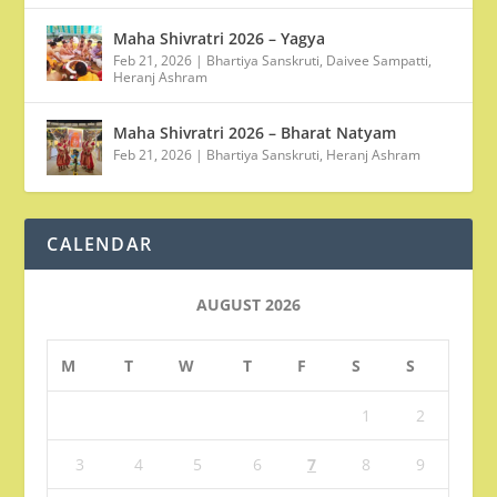
Maha Shivratri 2026 – Yagya
Feb 21, 2026
|
Bhartiya Sanskruti
,
Daivee Sampatti
,
Heranj Ashram
Maha Shivratri 2026 – Bharat Natyam
Feb 21, 2026
|
Bhartiya Sanskruti
,
Heranj Ashram
CALENDAR
AUGUST 2026
M
T
W
T
F
S
S
1
2
3
4
5
6
7
8
9