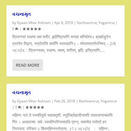
વચનામૃત
by
Gyaan Vihar Ashram
|
Apr 8, 2018
|
Vachnamrut
,
Yogamrut
|
0
|
त्रिरुन्नतं स्थाप्य समं शरीरं, हृदीन्द्रियाणि मनसा संनिवेश्य॥ ब्रह्मोडुपेन
प्रतरेत विद्वान्, स्त्रोतांसि सर्वाणि भयावहानि॥ – श्वेताश्वतरोपनिषद् – 2/8
પદચ્છેદ : त्रिरुन्नतम्, स्थाप्य, समम्, शरीरम्, हृदि, इन्द्रियाणि,...
READ MORE
વચનામૃત
by
Gyaan Vihar Ashram
|
Feb 26, 2018
|
Vachnamrut
,
Yogamrut
|
0
|
महिम्नः पारं ते परमविदुषो यद्यसदृशी, स्तुतिर्ब्रह्मादीनामपि तदवसन्नास्त्वयि
गिरः। अथावाच्यः सर्वः स्वमतिपरिणामावधि गृणन्, ममाप्येव स्तोत्रे हर
निरपवादः परिकरः॥ शिवमहिम्नस्तोत्रम्- ॥1॥ પદચ્છેદ : महिम्नः,