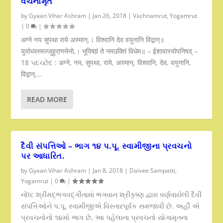
વચનામૃત
by
Gyaan Vihar Ashram
|
Jan 26, 2018
|
Vachnamrut
,
Yogamrut
|
0
|
अग्ने नय सुपथा राये अस्मान्,। विश्वानि देव वयुनानि विद्वान्॥
युयोध्यस्मज्जुहुराणमेनो,। भूयिष्ठां ते नमउक्तिं विधेम॥ – ईशावास्योपनिषद् –
18 પદચ્છેદ : अग्ने, नय, सुपथा, राये, अस्मान्, विश्वानि, देव, वयुनानि,
विद्वान्,...
READ MORE
દૈવી સંપત્તિઓ – ભાગ ૧૪ પ.પૂ. સ્વામીજીના પ્રવચનો
પર આધારિત.
by
Gyaan Vihar Ashram
|
Jan 8, 2018
|
Daivee Sampatti
,
Yogamrut
|
0
|
નોંધ: શ્રીમદ્ભગવદ્ગીતામાં ભગવાન શ્રીકૃષ્ણ દ્વારા વર્ણવાયેલી દૈવી
સંપત્તિઓને પ.પૂ. સ્વામીજીએ વિસ્તારપૂર્વક સમજાવી છે. અહીં એ
પ્રવચનોનો ૧૪મો ભાગ છે, આ પહેલાના પ્રવચનો યોગામૃતના