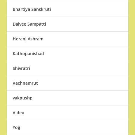
Bhartiya Sanskruti
Daivee Sampatti
Heranj Ashram
Kathopanishad
Shivratri
Vachnamrut
vakpushp
Video
Yog