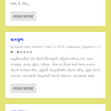
पारम्, ते, परम्,...
READ MORE
વાકપુષ્પ
by
Gyaan Vihar Ashram
|
Feb 12, 2018
|
vakpushp
,
Yogamrut
|
0
|
મહાશિવરાત્રિ પર્વ એટલે શિવજીનો મહિમા દર્શાવતુ પર્વ. પરમ
કલ્યાણ, સત્ય, સુંદર, પવિત્ર, ચૈતન્ય, દિવ્ય અને ભવ્ય સ્વરૂપ
એટલે ભગવાન શિવ. સૂર્યની અનુપસ્થિતિ એટલે રાત્રિ, સૂર્ય એટલે
પ્રકાશ. પ્રકાશની ગેરહાજરી એટલે અંધકાર. પ્રકાશનો અર્થ...
READ MORE