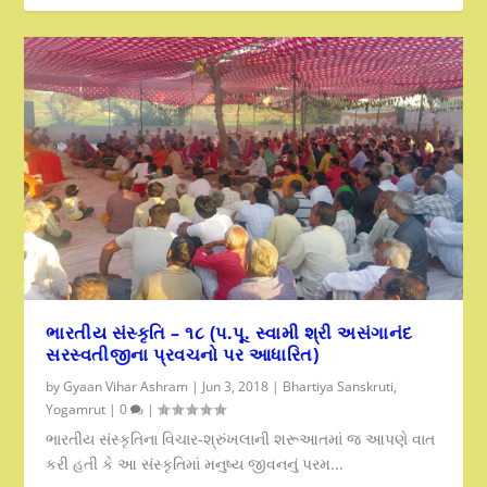
ભારતીય સંસ્કૃતિ – ૧૮ (પ.પૂ. સ્વામી શ્રી અસંગાનંદ
સરસ્વતીજીના પ્રવચનો પર આધારિત)
by
Gyaan Vihar Ashram
|
Jun 3, 2018
|
Bhartiya Sanskruti
,
Yogamrut
|
0
|
ભારતીય સંસ્કૃતિના વિચાર-શ્રુંખલાની શરૂઆતમાં જ આપણે વાત
કરી હતી કે આ સંસ્કૃતિમાં મનુષ્ય જીવનનું પરમ...