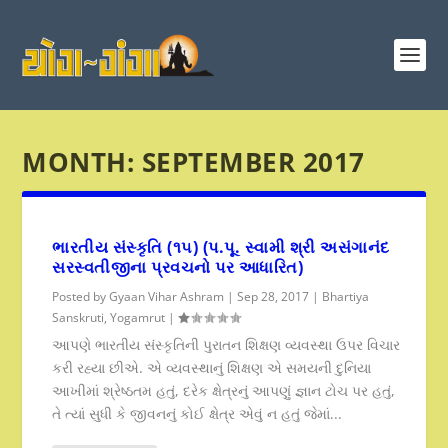
MONTH:
SEPTEMBER 2017
ભારતીય સંસ્કૃતિ (૧૫) (પ.પૂ. સ્વામી શ્રી અસંગાનંદ
સરસ્વતીજીના પ્રવચનો પર આધારિત)
Posted by
Gyaan Vihar Ashram
|
Sep 28, 2017
|
Bhartiya
Sanskruti
,
Yogamrut
|
આપણે ભારતીય સંસ્કૃતિની પુરાતન શિક્ષણ વ્યવસ્થા ઉપર વિચાર
કરી રહ્યા છીએ. એ વ્યવસ્થાનું શિક્ષણ એ સમયની દુનિયા
આખીમાં શ્રેષ્ઠતમ હતું, દરેક ક્ષેત્રનું આપણું જ્ઞાન ટોચ પર હતું,
તે ત્યાં સુધી કે જીવનનું કોઈ ક્ષેત્ર એવું ન હતું જેમાં...