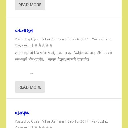
READ MORE
વચનામૃત
Posted by
Gyaan Vihar Ashram
|
Sep 24, 2017
|
Vachnamrut
,
Yogamrut
|
शान्ता महान्तो निवसन्ति सन्तो,। वसन्त वल्लोकहितं चरन्तः॥ तीर्णाः स्वयं
भमभणार्य भीमभवार्णवं,। जनान-हेतुनाऽन्यानपि तारयन्ति॥
...
READ MORE
વાક્પુષ્પ
Posted by
Gyaan Vihar Ashram
|
Sep 13, 2017
|
vakpushp
,
Yogamrut
|