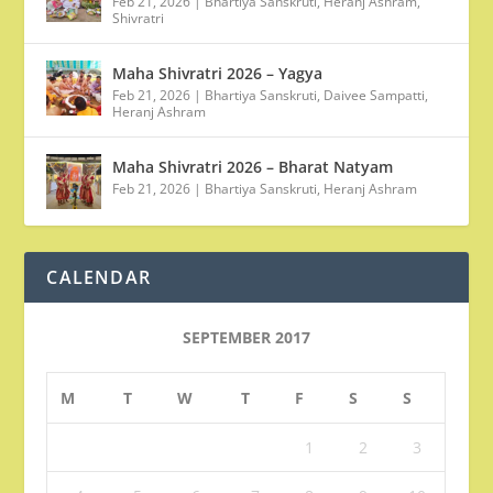
Feb 21, 2026
|
Bhartiya Sanskruti
,
Heranj Ashram
,
Shivratri
Maha Shivratri 2026 – Yagya
Feb 21, 2026
|
Bhartiya Sanskruti
,
Daivee Sampatti
,
Heranj Ashram
Maha Shivratri 2026 – Bharat Natyam
Feb 21, 2026
|
Bhartiya Sanskruti
,
Heranj Ashram
CALENDAR
SEPTEMBER 2017
M
T
W
T
F
S
S
1
2
3