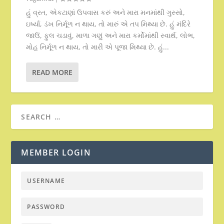
હું વ્રત, એકટાણાં ઉપવાસ કરું અને મારા મનમાંથી ગુસ્સો,
ઇર્ષ્યા, ડંખ નિર્મૂળ ન થાય, તો મારું એ તપ મિથ્યા છે. હું મંદિરે
જાઉં, ફુલ ચડાવું, માળા ગણું અને મારા કર્મોમાંથી સ્વાર્થ, લોભ,
મોહ નિર્મૂળ ન થાય, તો મારી એ પૂજા મિથ્યા છે. હું...
READ MORE
MEMBER LOGIN