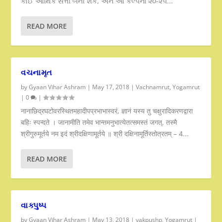
કોઈ આર્થિક સત્તા બની શકે, અને આ કલ્પના ૨૦-૨૫...
READ MORE
વચનામૃત
by
Gyaan Vihar Ashram
|
May 17, 2018
|
Vachnamrut
,
Yogamrut
|
0
|
नानाछिद्रघटोवरस्थितमहादीपप्रभाभास्वरं, ज्ञानं यस्य तु चक्षुरादिकरणद्वारा
बहिः स्पन्दते । जानामीति तमेव भान्तमनुभात्येतत्समस्तं जगत्, तस्मै
श्रीगुरुमूर्तये नम इदं श्रीदक्षिणामूर्तये ॥ श्री दक्षिनामूर्तिस्तोत्रतम् – 4...
READ MORE
વાક્પુષ્પ
by
Gyaan Vihar Ashram
|
May 13, 2018
|
vakpushp
,
Yogamrut
|