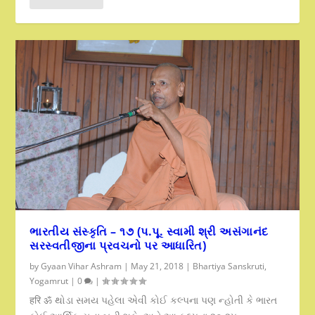
ભારતીય સંસ્કૃતિ – ૧૭ (પ.પૂ. સ્વામી શ્રી અસંગાનંદ
સરસ્વતીજીના પ્રવચનો પર આધારિત)
by
Gyaan Vihar Ashram
|
May 21, 2018
|
Bhartiya Sanskruti
,
Yogamrut
|
0
|
हरि ॐ થોડા સમય પહેલા એવી કોઈ કલ્પના પણ ન્હોતી કે ભારત