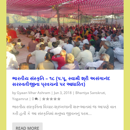
ભારતીય સંસ્કૃતિ – ૧૮ (પ.પૂ. સ્વામી શ્રી અસંગાનંદ
સરસ્વતીજીના પ્રવચનો પર આધારિત)
by
Gyaan Vihar Ashram
|
Jun 3, 2018
|
Bhartiya Sanskruti
,
Yogamrut
|
0
|
ભારતીય સંસ્કૃતિના વિચાર-શ્રુંખલાની શરૂઆતમાં જ આપણે વાત
કરી હતી કે આ સંસ્કૃતિમાં મનુષ્ય જીવનનું પરમ...
READ MORE