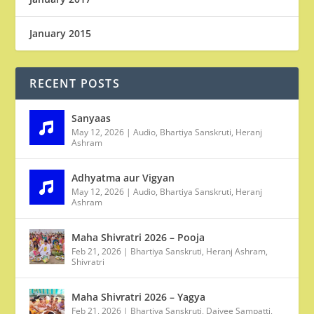
January 2015
RECENT POSTS
Sanyaas
May 12, 2026
|
Audio
,
Bhartiya Sanskruti
,
Heranj
Ashram
Adhyatma aur Vigyan
May 12, 2026
|
Audio
,
Bhartiya Sanskruti
,
Heranj
Ashram
Maha Shivratri 2026 – Pooja
Feb 21, 2026
|
Bhartiya Sanskruti
,
Heranj Ashram
,
Shivratri
Maha Shivratri 2026 – Yagya
Feb 21, 2026
|
Bhartiya Sanskruti
,
Daivee Sampatti
,