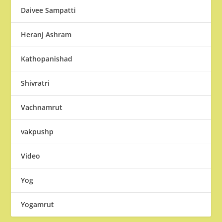
Daivee Sampatti
Heranj Ashram
Kathopanishad
Shivratri
Vachnamrut
vakpushp
Video
Yog
Yogamrut