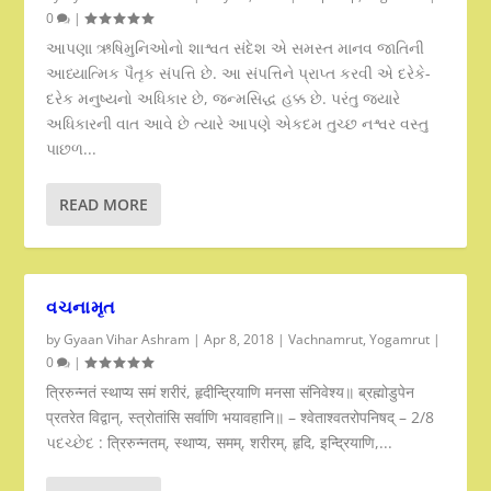
0
|
આપણા ઋષિમુનિઓનો શાશ્વત સંદેશ એ સમસ્ત માનવ જાતિની
આધ્યાત્મિક પૈતૃક સંપત્તિ છે. આ સંપત્તિને પ્રાપ્ત કરવી એ દરેકે-
દરેક મનુષ્યનો અધિકાર છે, જન્મસિદ્ધ હક્ક છે. પરંતુ જ્યારે
અધિકારની વાત આવે છે ત્યારે આપણે એકદમ તુચ્છ નશ્વર વસ્તુ
પાછળ...
READ MORE
વચનામૃત
by
Gyaan Vihar Ashram
|
Apr 8, 2018
|
Vachnamrut
,
Yogamrut
|
0
|
त्रिरुन्नतं स्थाप्य समं शरीरं, हृदीन्द्रियाणि मनसा संनिवेश्य॥ ब्रह्मोडुपेन
प्रतरेत विद्वान्, स्त्रोतांसि सर्वाणि भयावहानि॥ – श्वेताश्वतरोपनिषद् – 2/8
પદચ્છેદ : त्रिरुन्नतम्, स्थाप्य, समम्, शरीरम्, हृदि, इन्द्रियाणि,...