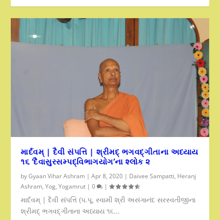
માર્દવમ્ | દૈવી સંપત્તિ | શ્રીમદ્ ભગવદ્ગીતાના અધ્યાય
૧૬ ‘દૈવાસુરસમ્પદ્વિભાગયોગ’ના શ્લોક ૨
by
Gyaan Vihar Ashram
|
Apr 8, 2020
|
Daivee Sampatti
,
Heranj
Ashram
,
Yog
,
Yogamrut
|
0
|
માર્દવમ્ | દૈવી સંપત્તિ (પ.પૂ. સ્વામી શ્રી અસંગાનંદ સરસ્વતીજીના
શ્રીમદ્ ભગવદ્ગીતાના અધ્યાય ૧૬...