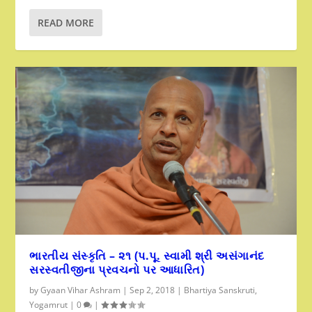
READ MORE
ભારતીય સંસ્કૃતિ – ૨૧ (પ.પૂ. સ્વામી શ્રી અસંગાનંદ
સરસ્વતીજીના પ્રવચનો પર આધારિત)
by
Gyaan Vihar Ashram
|
Sep 2, 2018
|
Bhartiya Sanskruti
,
Yogamrut
|
0
|