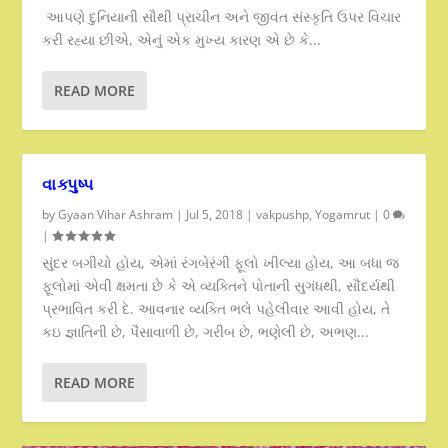
આપણે દુનિયાની સૌથી પ્રાચીન અને જીવંત સંસ્કૃતિ ઉપર વિચાર
કરી રહ્યા છીએ, એનું એક મુખ્ય કારણ એ છે કે...
READ MORE
વાક્પુષ્પ
by
Gyaan Vihar Ashram
|
Jul 5, 2018
|
vakpushp
,
Yogamrut
|
0
|
સુંદર બગીચો હોય, એમાં રંગબેરંગી ફૂલો ખીલ્યા હોય, આ બધા જ
ફૂલોમાં એવી ક્ષમતા છે કે એ વ્યક્તિને પોતાની સુગંધથી, સૌંદર્યથી
પ્રભાવિત કરી દે. આવનાર વ્યક્તિ ભલે પહેલીવાર આવી હોય, તે
કઇ જ્ઞાતિની છે, પૈસાવાળી છે, ગરીબ છે, ભણેલી છે, અભણ...
READ MORE