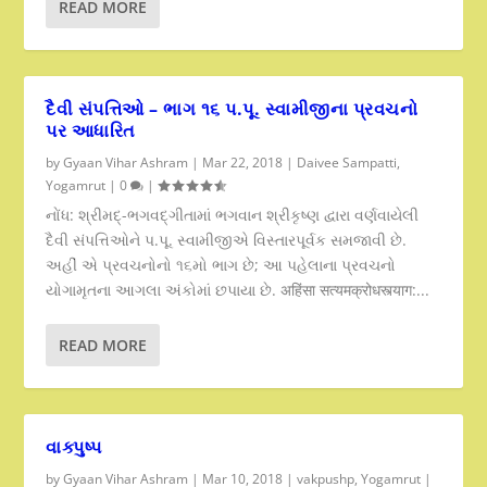
READ MORE
દૈવી સંપત્તિઓ – ભાગ ૧૬ પ.પૂ. સ્વામીજીના પ્રવચનો
પર આધારિત
by
Gyaan Vihar Ashram
|
Mar 22, 2018
|
Daivee Sampatti
,
Yogamrut
|
0
|
નોંધ: શ્રીમદ્-ભગવદ્ગીતામાં ભગવાન શ્રીકૃષ્ણ દ્વારા વર્ણવાયેલી
દૈવી સંપત્તિઓને પ.પૂ. સ્વામીજીએ વિસ્તારપૂર્વક સમજાવી છે.
અહીં એ પ્રવચનોનો ૧૬મો ભાગ છે; આ પહેલાના પ્રવચનો
યોગામૃતના આગલા અંકોમાં છપાયા છે. अहिंसा सत्यमक्रोधस्त्याग:...
READ MORE
વાક્પુષ્પ
by
Gyaan Vihar Ashram
|
Mar 10, 2018
|
vakpushp
,
Yogamrut
|