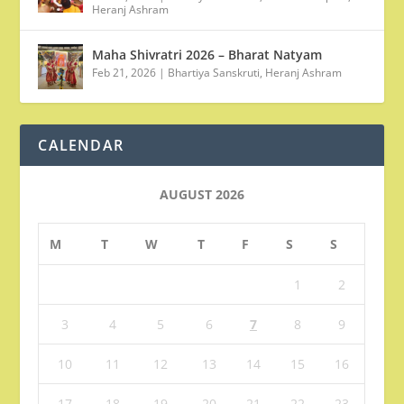
Heranj Ashram
Maha Shivratri 2026 – Bharat Natyam
Feb 21, 2026
|
Bhartiya Sanskruti
,
Heranj Ashram
CALENDAR
AUGUST 2026
M
T
W
T
F
S
S
1
2
3
4
5
6
7
8
9
10
11
12
13
14
15
16
17
18
19
20
21
22
23