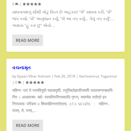
0
|
સાધનાપથનું સૌથી મોટું વિઘ્ન છે અહંકાર! “મેં” સાધના કરી, “મેં”
જપ કર્યા, “મેં” અનુષ્ઠાન કર્યું, “મેં આ તપ કર્યું… પેલું તપ કર્યું”…
અથવા “હું કરું છું” એવો...
READ MORE
વચનામૃત
by
Gyaan Vihar Ashram
|
Feb 26, 2018
|
Vachnamrut
,
Yogamrut
|
0
|
महिम्नः पारं ते परमविदुषो यद्यसदृशी, स्तुतिर्ब्रह्मादीनामपि तदवसन्नास्त्वयि
गिरः। अथावाच्यः सर्वः स्वमतिपरिणामावधि गृणन्, ममाप्येव स्तोत्रे हर
निरपवादः परिकरः॥ शिवमहिम्नस्तोत्रम्- ॥1॥ પદચ્છેદ : महिम्नः,
पारम्, ते, परम्,...
READ MORE