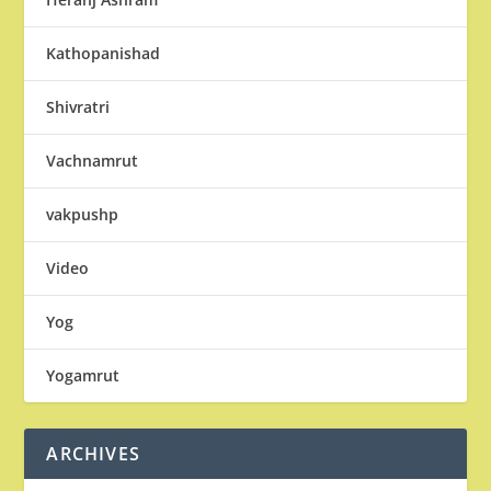
Kathopanishad
Shivratri
Vachnamrut
vakpushp
Video
Yog
Yogamrut
ARCHIVES