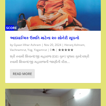
SCORE
0%
આધ્યાત્મિક ઉન્નતિ માટેના ૨૦ સોનેરી સૂચનો
by
Gyaan Vihar Ashram
|
Nov 20, 2024
|
Heranj Ashram
,
Vachnamrut
,
Yog
,
Yogamrut
|
0
|
શ્રી સ્વામી શિવાનંદજી મહારાજ (દાદા ગુરૂ) પૂજ્ય ગુરુદેવશ્રી
સ્વામી શિવાનંદજી મહારાજની જાણીતી વીસ...
READ MORE