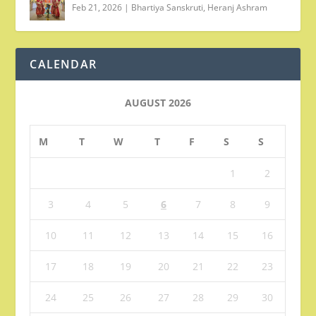
Feb 21, 2026
|
Bhartiya Sanskruti
,
Heranj Ashram
CALENDAR
AUGUST 2026
M
T
W
T
F
S
S
1
2
3
4
5
6
7
8
9
10
11
12
13
14
15
16
17
18
19
20
21
22
23
24
25
26
27
28
29
30