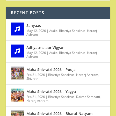
RECENT POSTS
Sanyaas
May 12, 2026
|
Audio
,
Bhartiya Sanskruti
,
Heranj
Ashram
Adhyatma aur Vigyan
May 12, 2026
|
Audio
,
Bhartiya Sanskruti
,
Heranj
Ashram
Maha Shivratri 2026 – Pooja
Feb 21, 2026
|
Bhartiya Sanskruti
,
Heranj Ashram
,
Shivratri
Maha Shivratri 2026 – Yagya
Feb 21, 2026
|
Bhartiya Sanskruti
,
Daivee Sampatti
,
Heranj Ashram
Maha Shivratri 2026 – Bharat Natyam