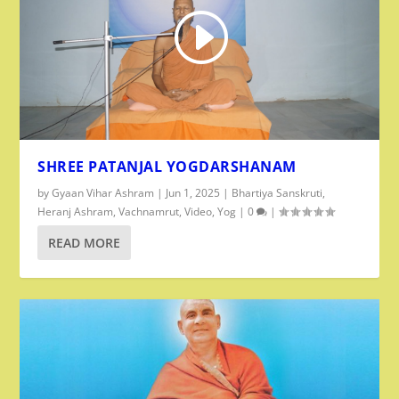
SHREE PATANJAL YOGDARSHANAM
by
Gyaan Vihar Ashram
|
Jun 1, 2025
|
Bhartiya Sanskruti
,
Heranj Ashram
,
Vachnamrut
,
Video
,
Yog
|
0
|
READ MORE