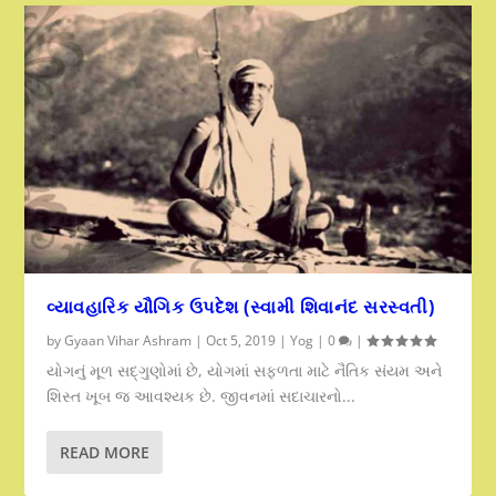
વ્યાવહારિક યૌગિક ઉપદેશ (સ્વામી શિવાનંદ સરસ્વતી)
by
Gyaan Vihar Ashram
|
Oct 5, 2019
|
Yog
|
0
|
યોગનું મૂળ સદ્ગુણોમાં છે, યોગમાં સફળતા માટે નૈતિક સંયમ અને
શિસ્ત ખૂબ જ આવશ્યક છે. જીવનમાં સદાચારનો...
READ MORE