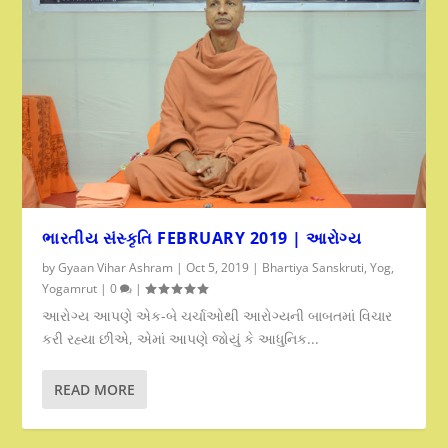
ભારતીય સંસ્કૃતિ FEBRUARY 2019 | આરોગ્ય
by
Gyaan Vihar Ashram
|
Oct 5, 2019
|
Bhartiya Sanskruti
,
Yog
,
Yogamrut
|
0
|
આરોગ્ય આપણે એક-બે ચર્ચાઓથી આરોગ્યની બાબતમાં વિચાર
કરી રહ્યા છીએ, એમાં આપણે જોયું કે આધુનિક...
READ MORE