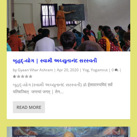
બૃહદ્-યોગ | સ્વામી અચ્યુતાનંદ સરસ્વતી
by
Gyaan Vihar Ashram
|
Apr 20, 2020
|
Yog
,
Yogamrut
|
0
|
બૃહદ્-યોગ (સ્વામી અચ્યુતાનંદ સરસ્વતી) ॐ ईशावास्यमिदं सर्वं
यत्किञ्चित् जगत्यां जगत् | तेन...
READ MORE