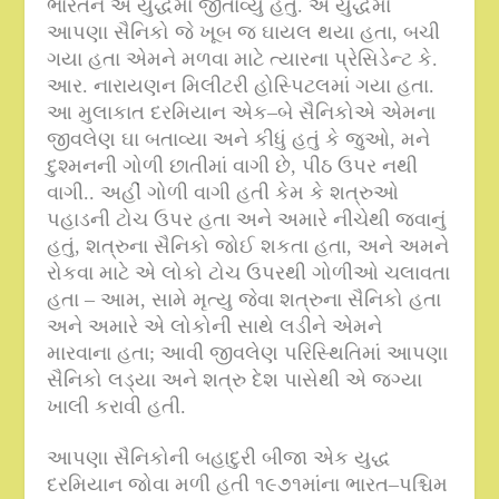
ભારતને એ યુદ્ધમાં જીતાવ્યું હતું
.
એ યુદ્ધમાં
આપણા સૈનિકો જે ખૂબ જ ઘાયલ થયા હતા
,
બચી
ગયા હતા એમને મળવા માટે ત્યારના પ્રેસિડેન્ટ કે
.
આર
.
નારાયણન મિલીટરી હોસ્પિટલમાં ગયા હતા
.
આ મુલાકાત દરમિયાન એક
–
બે સૈનિકોએ એમના
જીવલેણ ઘા બતાવ્યા અને કીધું હતું કે જુઓ
,
મને
દુશ્મનની ગોળી છાતીમાં વાગી છે
,
પીઠ ઉપર નથી
વાગી
..
અહીં ગોળી વાગી હતી કેમ કે શત્રુઓ
પહાડની ટોચ ઉપર હતા અને અમારે નીચેથી જવાનું
હતું
,
શત્રુના સૈનિકો જોઈ શકતા હતા
,
અને અમને
રોકવા માટે એ લોકો ટોચ ઉપરથી ગોળીઓ ચલાવતા
હતા – આમ
,
સામે મૃત્યુ જેવા શત્રુના સૈનિકો હતા
અને અમારે એ લોકોની સાથે લડીને એમને
મારવાના હતા
;
આવી જીવલેણ પરિસ્થિતિમાં આપણા
સૈનિકો લડ્યા અને શત્રુ દેશ પાસેથી એ જગ્યા
ખાલી કરાવી હતી
.
આપણા સૈનિકોની બહાદુરી બીજા એક યુદ્ધ
દરમિયાન જોવા મળી હતી ૧૯૭૧માંના ભારત
–
પશ્ચિમ