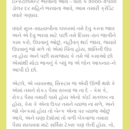
ઇન્સ્ટોલમેન્ટ ભરવાના આવે – ધારો કે ૨૦૦૦
–
૨૫૦૦
ડોલર દર મહિને ભરવાના આવે
,
આમ તમારી ક્રેડિટ
વધારે ગણાય
.
વધારે સુખ
–
સાહ્યબીના ચક્કરમાં તમે દેવુ કરતા જાવ
અને એ દેવુ ભરવા માટે પછી તમે દિવસ
–
રાત જાગીને
કામ કરો
,
ઉંઘવાનું ઓછું
,
નહીંવત્ થઈ જાય
,
જ્યારે
ઉંઘવાનું જો મળે તો એમાં ચિંતા હોય
,
શાંતિની ઉંઘ
ના હોય અને પછી સમજાય કે તમે જે કમાઓ છો
એમાંથી મોટા ભાગનું કે બધું જ એ લોન આપનાર
–
ને
આપી દો છો
.
એટલે
,
એ વ્યવસ્થા
,
સિસ્ટમ જ એવી ઊભી થશે કે
એમાં તમને રોકડ પૈસા રાખવા જ ના દે – કેમ કે
,
રોકડ પૈસા તમારી પાસે હોય એનો કોઈ મતલબ ના
હોય
,
કેમ કે એના ઉપર તમને વ્યાજ ના મળે
,
અને
જો બેન્કમાં હોય તો બેન્ક એના પર વ્યાજ ઓછું
આપે
,
અને ઘણા દેશોમાં તો વળી બેંકવાળા તમારા
પૈસા સાચવવા માટે સર્વિસ ટેક્સ પણ લેતી હોય
.
તો
,