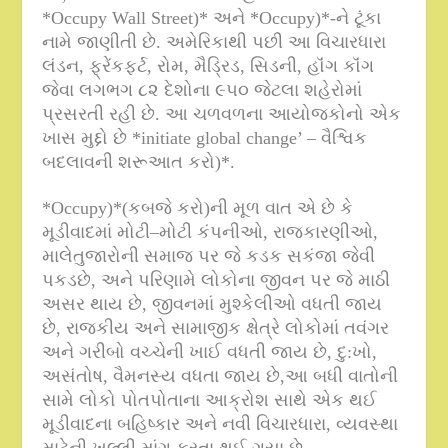
*Occupy Wall Street)*
અને
*Occupy)*-
ને ટૂંકા
નામે જાણીતી છે
.
અમેરિકાથી પછી આ વિચારધારા
લંડન
,
ફ્રેંકફર્ટ
,
રોમ
,
મૈડ્રિડ
,
સિડની
,
હૉંગ કૉંગ
જેવા લગભગ ૮૨ દેશોના ૯૫૦ જેટલા શહેરોમાં
પ્રસરતી રહી છે
.
આ ચળવળના આયોજકોનો એક
ખાસ મુદ્દો છે
*initiate global change’ –
વૈશ્વિક
બદલાવની શરૂઆત કરો
)*.
*Occupy)*(
કબજે કરો
)
ની મૂળ વાત એ છે કે
મૂડીવાદમાં મોટી
–
મોટી કંપનીઓ
,
રાજકારણીઓ
,
માલેતુજારોની સમાજ પર જે કડક સકંજા જેવી
પકડછે
,
અને પરિણામે લોકોના જીવન પર જે માઠી
અસર થાય છે
,
જીવનમાં મુશ્કેલીઓ વધતી જાય
છે
,
રાજકીય અને સામાજીક ક્ષેત્રે લોકોમાં તવંગર
અને ગરીબો વચ્ચેની ખાઈ વધતી જાય છે
,
દુ
:
ખો
,
અસંતોષ
,
વૈમનસ્ય વધતા જાય છે
,
આ બધી વાતોની
સામે લોકો પોતપોતાના આક્રોશ સાથે એક થઈ
મૂડીવાદના બહિષ્કાર અને નવી વિચારધારા
,
વ્યવસ્થા