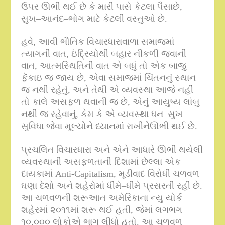
ઉપર ઊભી થઈ છે કે મારી પાસે કેટલા પૈસાછે
,
સુખ
–
આનંદ
–
ભોગ માટે કેટલી વસ્તુઓ છે
.
હવે
,
આવી ભૌતિક વિચારધારાવાળા સમાજમાં
ત્યાગની વાત
,
ઇંદ્રિયોથી બહાર નીકળી જવાની
વાત
,
આત્મસ્થિતિની વાત એ બધું તો એક બાજુ
ફેંકાઇ જ જાય છે
,
એવા સમાજમાં ચિંતનનું સ્થાન
જ નથી રહેતું
,
અને તેથી એ વ્યવસ્થા આજે નહીં
તો કાલે અસફળ થવાની જ છે
,
એનું આયુષ્ય લાંબુ
નથી જ રહેવાનું
,
કેમ કે એ વ્યવસ્થા ધન
–
સુખ
–
સુવિધા જેવા મૂલ્યોને ધ્યાનમાં રાખીનેઊભી થઈ છે
.
પ્રચલિત વિચારધારા અને એને આધારે ઊભી થયેલી
વ્યવસ્થાની અસફળતાની દિશામાં છેલ્લા એક
દાયકામાં
Anti-Capitalism,
મૂડીવાદ વિરોધી ચળવળ
ઘણા દેશો અને શહેરોમાં ધીમે
–
ધીમે પ્રસરતી રહી છે
.
આ ચળવળની શરૂઆત અમેરિકાના ન્યુ યોર્ક
શહેરમાં ૨૦૧૧માં શરૂ થઈ હતી
,
જેમાં લગભગ
૧૦
,
૦૦૦ લોકોએ ભાગ લીધો હતો
.
આ ચળવળ