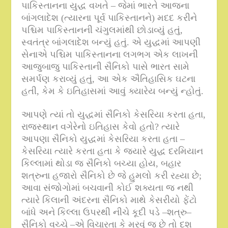
પાકિસ્તાનના યુદ્ધ વખતે – જેમાં ભારતે આજના
બાંગલાદેશ
(
ત્યારના પૂર્વ પાકિસ્તાનને
)
મદદ કરીને
પશ્ચિમ પાકિસ્તાનની ચંગુલમાંથી છોડાવ્યું હતું
,
સ્વતંત્ર બાંગલાદેશ બન્યું હતું
.
એ યુદ્ધમાં આપણી
સેનાએ પશ્ચિમ પાકિસ્તાનના લગભગ એક લાખની
આજુબાજુ પાકિસ્તાની સૈનિકો પાસે ભારત સામે
સમર્પણ કરાવ્યું હતું
,
આ એક ઐતિહાસિક ઘટના
હતી
,
કેમ કે ઇતિહાસમાં આવું ક્યારેય બન્યું ન્હોતું
.
આપણે ત્યાં તો યુદ્ધમાં સૈનિકો કેસરિયા કરતા હતા
,
રાજસ્થાન વગેરેનો ઇતિહાસ કેવો હતો
?
ત્યારે
આપણા સૈનિકો યુદ્ધમાં કેસરિયા કરતા હતા –
કેસરિયા ત્યારે કરતા હતા કે જ્યારે યુદ્ધ દરમિયાન
કિલ્લામાં થોડા જ સૈનિકો બચ્યા હોય
,
બહાર
શત્રુના હજારો સૈનિકો છે જે હુમલો કરી રહ્યા છે
;
આવા સંજોગોમાં બચવાની કોઈ શક્યતા જ નથી
ત્યારે કિલાની અંદરના સૈનિકો માથે કેસરીયો ફેંટો
બાંધે અને કિલ્લા ઉપરથી નીચે કૂદી પડે –શત્રુ
–
સૈનિકો વચ્ચે –એ વિચારતા કે મરવું જ છે તો દશ