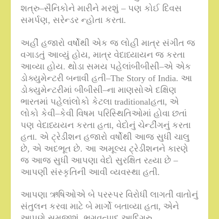
શત્રુ
–
સૈનિકોને મારીને મરશું – પણ કોઈ દિવસ
સમર્પણ
,
સરેન્ડર ન્હોતા કરતા
.
અહીં હજારો વર્ષોથી એક જ લોહી માત્ર સંગીત જ
વગાડતું આવ્યું હોય
,
માત્ર વેદાધ્યાયન જ કરતા
આવ્યા હોય
.
થોડા સમય પહેલાંબીબીસી
–
એ એક
ડોક્યુમેન્ટરી બનાવી હતી–
The Story of India.
આ
ડોક્યુમેન્ટરીમાં બીબીસી
–
ના માણસોએ દક્ષિણ
ભારતમાં પહેલાંલોકો કેટલા
traditional
હતા
,
એ
લોકો કેવી
–
કેવી વિષમ પરિસ્થિતિઓમાં હોવા છતાં
પણ વેદાધ્યયન કરતા હતા
,
વેદોનું ચેન્ટીંગનું કરતા
હતા
.
એ ટ્રેડીશન હજારો વર્ષોથી આજ સુધી ચાલુ
છે
,
એ અદભૂત છે
.
આ અમૂલ્ય ટ્રેડીશનને કારણે
જ આજ સુધી આપણા વેદો સુરક્ષિત રહ્યા છે
–
આપણી સંસ્કૃતિની આવી વ્યવસ્થા હતી
.
આપણા ઋષિઓએ બે પરસ્પર વિરોધી લાગતી વાતોનું
સંતુલન કરવા માટે બે માર્ગો બતાવ્યા હતા
,
એને
આપણે સમજીશું
.
ભગવત્પાદ આદિગુરુ