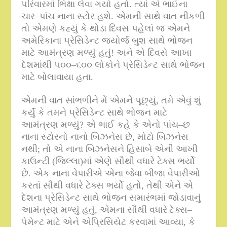
પરિવારમાં ભિક્ષા લેવા ગયો હતો
.
ત્યાં એ ભાઈના
ચાર
–
પાંચ નાના સ્ટોર હશે
.
એમની સાથે વાત નીકળી
તો એમણે કહ્યું કે થોડા દિવસ પહેલાં જ એમને
અમેરિકાના પ્રેસિડેન્ટ જ્યોર્જ બુશ સાથે ભોજન
માટે આમંત્રણ મળ્યું હતું
!
અને એ દિવસે આખા
દેશમાંથી ૫૦૦
–
૬૦૦ લોકોને પ્રેસિડેન્ટ સાથે ભોજન
માટે બોલાવાયા હતા
.
એમની વાત સાંભળીને મેં એમને પૂછ્યું
,
તમે એવું શું
કર્યું કે તમને પ્રેસિડેન્ટ સાથે ભોજન માટે
આમંત્રણ મળ્યું
?
એ ભાઈ કહે કે એનો પાંચ
–
છ
નાના સ્ટોરનો નાનો બિઝનેસ છે
,
મોટો બિઝનેસ
નથી
;
તો એ નાના બિઝનેસને હિસાબે એની આખી
કાઉન્ટી
(
જિલ્લા
)
માં એણે સૌથી વધારે ટેક્સ ભર્યો
છે
.
એક નાના વેપારીએ એના જેવા બીજા વેપારીઓ
કરતાં સૌથી વધારે ટેક્સ ભર્યો હતો
,
તેથી એને એ
દેશના પ્રેસિડેન્ટ સાથે ભોજન સમારંભમાં જોડાવાનું
આમંત્રણ મળ્યું હતું
,
એમના
સૌથી વધારે
ટેક્સ
–
પેમેન્ટ માટે એને એપ્રિસિયેટ કરવામાં આવ્યા
,
કે