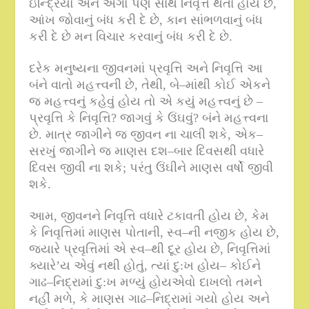
ઇન્દ્રિયો અને અંગો પણ સાથે નિવૃત્ત થતા હોય છે
,
આંખ જોવાનું બંધ કરી દે છે
,
કાન સાંભળવાનું બંધ
કરી દે છે મન વિચાર કરવાનું બંધ કરી દે છે
.
દરેક મનુષ્યના જીવનમાં પ્રવૃત્તિ અને નિવૃત્તિ આ
બંને વાતો મહત્ત્વની છે
,
તેથી
,
બે
–
માંથી કોઈ એકને
જ મહત્ત્વનું કહેવું હોય તો એ કયું મહત્ત્વનું છે –
પ્રવૃત્તિ કે નિવૃત્તિ
?
જાગવું કે ઉંઘવું
?
બંને મહત્ત્વના
છે
.
માત્ર જાગીને જ જીવન ના ચાલી શકે
,
એક
–
સરખું જાગીને જ માણસ દશ
–
બાર દિવસથી વધારે
દિવસ જીવી ના શકે
;
પરંતુ ઉંઘીને માણસ વર્ષો જીવી
શકે
.
આમ
,
જીવનને નિવૃત્તિ વધારે ટકાવતી હોય છે
,
કેમ
કે નિવૃત્તિમાં માણસ પોતાની
,
સ્વ
–
ની નજીક હોય છે
,
જ્યારે પ્રવૃત્તિમાં એ સ્વ
–
થી દૂર હોય છે
,
નિવૃત્તિમાં
ક્યારે’ય એવું નથી હોતું
,
ત્યાં દુ
:
ખ હોય
–
કોઈને
ગાઢ
–
નિદ્રામાં દુ
:
ખ મળ્યું હોયએવો દાખલો તમને
નહીં મળે
,
કે માણસ ગાઢ
–
નિદ્રામાં ગયો હોય અને