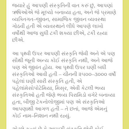
જ્યારે હું આપણી સંસ્કૃતિની વાત કરું છું
,
આપણાં
ઋષિઓએ જે મૂલ્યો બનાવ્યા હતા
,
અને જે પ્રમાણે
વ્યક્તિગત
–
જીવન
,
સામાજિક જીવન વ્યવસ્થા
ગોઠવી હતી એ વ્યવસ્થાને લીધે આપણે લાખો
વર્ષોથી આજ સુધી ટકી શક્યા છીએ
,
ટકી રહ્યા
છીએ
.
આ પૃથ્વી ઉપર આપણી સંસ્કૃતિ જેવી અને એ પણ
સૌથી જૂની અન્ય કોઈ સંસ્કૃતિ નથી
,
અને આજે
પણ એ જીવંત હોય
.
આ પૃથ્વી ઉપર ઘણી બધી
સંસ્કૃતિઓ આવી હતી
–
ચીનની ૨૫૦૦
–
૩૦૦૦ વર્ષો
પહેલાં ઘણી સારી સંસ્કૃતિ હતી
,
એ
પહેલાંમેસોપોટેમિયા
,
મિસ્ર
,
એવી કેટલી ભવ્ય
સંસ્કૃતિઓ હતી જેણે ભવ્ય પિરામિડો વગેરે બનાવ્યા
હતા
,
બીજી ટેકનોલોજીમાં પણ એ સંસ્કૃતિઓ
આપણાથી આગળ હતી – તે છતાં
,
આજે એમનું
કોઈ નામ
–
નિશાન નથી રહ્યું
.
એટલે કહ્યું છે કે આપણી સંસ્કૃતિ જેવી કોઈ