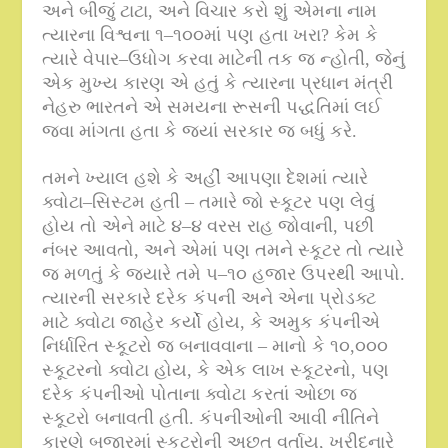
અને બીજું ટાટા
,
અને વિચાર કરો શું એમના નામ
ત્યારના વિશ્વના ૧
–
૧૦૦માં પણ હતા ખરા
?
કેમ કે
ત્યારે વેપાર
–
ઉધોગ કરવા માટેની તક જ ન્હોતી
,
જેનું
એક મુખ્ય કારણ એ હતું કે ત્યારના પ્રધાન મંત્રી
નેહરુ ભારતને એ સમયના રૂસની પદ્ધતિમાં લઈ
જવા માંગતા હતા કે જ્યાં સરકાર જ બધું કરે
.
તમને ખ્યાલ હશે કે અહીં આપણા દેશમાં ત્યારે
ક્વોટા
–
સિસ્ટમ હતી – તમારે જો સ્કૂટર પણ લેવું
હોય તો એને માટે ૪
–
૪ વરસ રાહ જોવાની
,
પછી
નંબર આવતો
,
અને એમાં પણ તમને સ્કૂટર તો ત્યારે
જ મળતું કે જ્યારે તમે ૫
–
૧૦ હજાર ઉપરથી આપો
.
ત્યારની સરકારે દરેક કંપની અને એના પ્રોડક્ટ
માટે ક્વોટા જાહેર કર્યો હોય
,
કે અમુક કંપનીએ
નિર્ધારિત સ્કૂટરો જ બનાવવાના
–
માનો કે ૧૦
,
૦૦૦
સ્કૂટરનો ક્વોટા હોય
,
કે એક લાખ સ્કૂટરનો
,
પણ
દરેક કંપનીઓ પોતાના ક્વોટા કરતાં ઓછા જ
સ્કૂટરો બનાવતી હતી
.
કંપનીઓની આવી નીતિને
કારણે બજારમાં સ્કૂટરોની અછત વર્તાય
,
ખરીદનારે