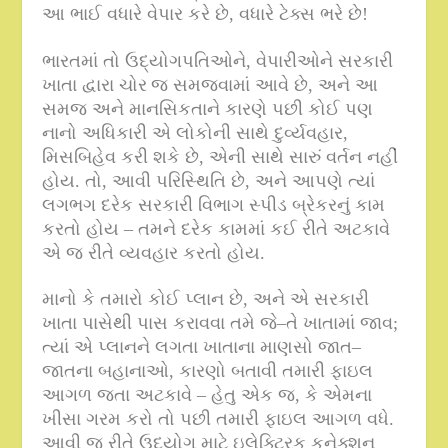
આ ભાઈ વધારે વેપાર કરે છે
,
વધારે ટેક્સ ભરે છે
!
ભારતમાં તો ઉદ્યોગપતિઓને
,
વેપારીઓને સરકારી
ખાતા દ્વારા
ચોર
જ સમજવામાં આવે છે
,
અને આ
સમજ અને માનસિકતાને કારણે પછી કોઈ પણ
નાનો અધિકારી એ લોકોની સાથે દુર્વ્યવહાર
,
મિસબિહેવ કરી શકે છે
,
એની સાથે સારું વર્તન નહીં
હોય
.
તો
,
આવી પરિસ્થિતિ છે
,
અને આપણે ત્યાં
લગભગ દરેક સરકારી વિભાગ
સ્પીડ બ્રેકર
નું કામ
કરતો હોય – તમને દરેક કામમાં કઈ રીતે અટકાવે
એ જ રીતે વ્યવહાર કરતો હોય
.
માનો કે તમારો કોઈ પ્લાન છે
,
અને એ સરકારી
ખાતા પાસેથી પાસ કરાવવા તમે જે
–
તે ખાતામાં જાવ
;
ત્યાં એ પ્લાનને લગતા ખાતાના માણસો જાત
–
જાતના બહાનાઓ
,
કારણો બતાવી તમારી ફાઇલ
આગળ જતા અટકાવે – હેતુ એક જ
,
કે એમના
ખીસા ગરમ કરો તો પછી તમારી ફાઇલ આગળ વધે
.
આવી જ રીતે ઉદ્યોગ માટે ઇલેક્ટ્રિક કનેક્શન