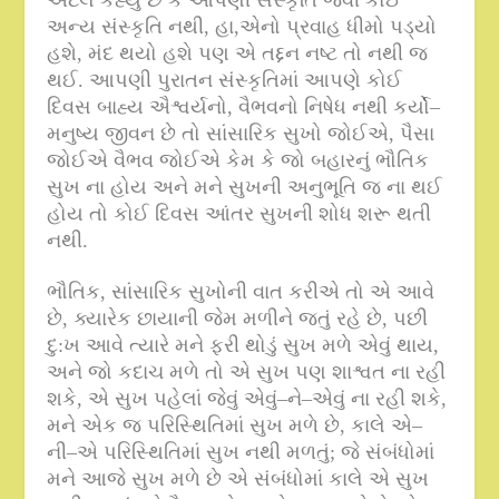
અન્ય સંસ્કૃતિ નથી
,
હા
,
એનો પ્રવાહ ધીમો પડ્યો
હશે
,
મંદ થયો હશે પણ એ તદ્દન નષ્ટ તો નથી જ
થઈ
.
આપણી પુરાતન સંસ્કૃતિમાં આપણે કોઈ
દિવસ બાહ્ય ઐશ્વર્યનો
,
વૈભવનો નિષેધ નથી કર્યો–
મનુષ્ય જીવન છે તો સાંસારિક સુખો જોઈએ
,
પૈસા
જોઈએ વૈભવ જોઈએ કેમ કે જો બહારનું ભૌતિક
સુખ ના હોય અને મને સુખની અનુભૂતિ જ ના થઈ
હોય તો કોઈ દિવસ આંતર સુખની શોધ શરૂ થતી
નથી
.
ભૌતિક
,
સાંસારિક સુખોની વાત કરીએ તો એ આવે
છે
,
ક્યારેક છાયાની જેમ મળીને જતું રહે છે
,
પછી
દુ
:
ખ આવે ત્યારે મને ફરી થોડું સુખ મળે એવું થાય
,
અને જો કદાચ મળે તો એ સુખ પણ શાશ્વત ના રહી
શકે
,
એ સુખ પહેલાં જેવું એવું
–
ને
–
એવું ના રહી શકે
,
મને એક જ પરિસ્થિતિમાં સુખ મળે છે
,
કાલે એ
–
ની
–
એ પરિસ્થિતિમાં સુખ નથી મળતું
;
જે સંબંધોમાં
મને આજે સુખ મળે છે એ સંબંધોમાં કાલે એ સુખ