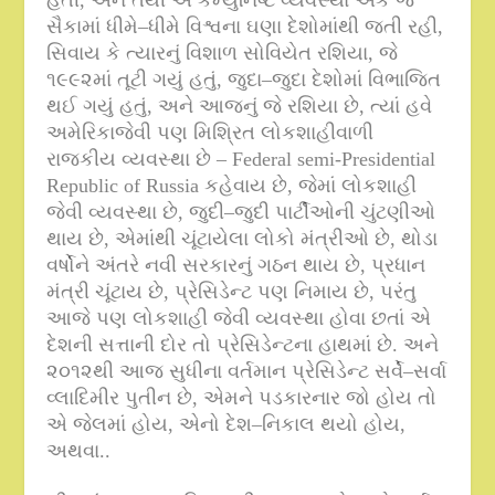
હતી
,
અને તેથી એ કમ્યુનિષ્ટ વ્યવસ્થા એક જ
સૈકામાં ધીમે
–
ધીમે વિશ્વના ઘણા દેશોમાંથી જતી રહી
,
સિવાય કે ત્યારનું વિશાળ સોવિયેત રશિયા
,
જે
૧૯૯૨માં તૂટી ગયું હતું
,
જુદા
–
જુદા દેશોમાં વિભાજિત
થઈ ગયું હતું
,
અને આજનું જે રશિયા છે
,
ત્યાં હવે
અમેરિકાજેવી પણ મિશ્રિત લોકશાહીવાળી
રાજકીય વ્યવસ્થા છે
– Federal semi-Presidential
Republic of Russia
કહેવાય છે
,
જેમાં લોકશાહી
જેવી વ્યવસ્થા છે
,
જુદી
–
જુદી પાર્ટીઓની ચુંટણીઓ
થાય છે
,
એમાંથી ચૂંટાયેલા લોકો મંત્રીઓ છે
,
થોડા
વર્ષોને અંતરે નવી સરકારનું ગઠન થાય છે
,
પ્રધાન
મંત્રી ચૂંટાય છે
,
પ્રેસિડેન્ટ પણ નિમાય છે
,
પરંતુ
આજે પણ લોકશાહી જેવી વ્યવસ્થા હોવા છતાં એ
દેશની સત્તાની દોર તો પ્રેસિડેન્ટના હાથમાં છે
.
અને
૨૦૧૨થી આજ સુધીના વર્તમાન પ્રેસિડેન્ટ સર્વે
–
સર્વા
વ્લાદિમીર પુતીન છે
,
એમને પડકારનાર જો હોય તો
એ જેલમાં હોય
,
એનો દેશ
–
નિકાલ થયો હોય
,
અથવા
..