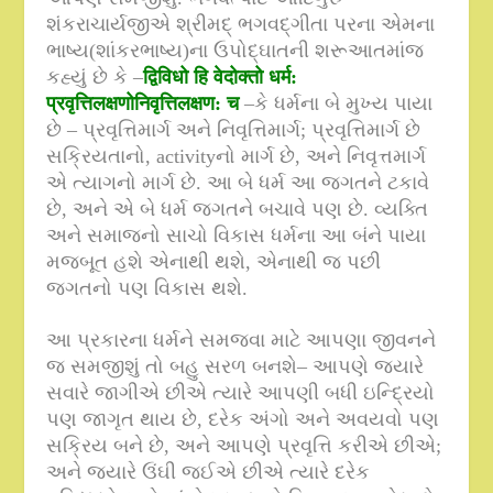
શંકરાચાર્યજીએ શ્રીમદ્ ભગવદ્ગીતા પરના એમના
ભાષ્ય
(
શાંકરભાષ્ય
)
ના ઉપોદ્ઘાતની શરૂઆતમાંજ
કહ્યું છે કે –
द्विविधो हि वेदोक्तो धर्म
:
प्रवृत्तिलक्षणोनिवृत्तिलक्षण
:
च
–
કે ધર્મના બે મુખ્ય પાયા
છે – પ્રવૃત્તિમાર્ગ અને નિવૃત્તિમાર્ગ
;
પ્રવૃત્તિમાર્ગ છે
સક્રિયતાનો
, activity
નો માર્ગ છે
,
અને નિવૃત્તમાર્ગ
એ ત્યાગનો માર્ગ છે
.
આ બે ધર્મ આ જગતને ટકાવે
છે
,
અને એ બે ધર્મ જગતને બચાવે પણ છે
.
વ્યક્તિ
અને સમાજનો સાચો વિકાસ ધર્મના આ બંને પાયા
મજબૂત હશે એનાથી થશે
,
એનાથી જ પછી
જગતનો પણ વિકાસ થશે
.
આ પ્રકારના ધર્મને સમજવા માટે આપણા જીવનને
જ સમજીશું તો બહુ સરળ બનશે– આપણે જ્યારે
સવારે જાગીએ છીએ ત્યારે આપણી બધી ઇન્દ્રિયો
પણ જાગૃત થાય છે
,
દરેક અંગો અને અવયવો પણ
સક્રિય બને છે
,
અને આપણે પ્રવૃત્તિ કરીએ છીએ
;
અને જ્યારે ઉંઘી જઈએ છીએ ત્યારે દરેક