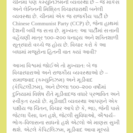
ચીનમાં પણ કમ્યુનિઝમની વ્યવસ્થા છે – જે માર્કસ
અને લેનિનની મિશ્રિત વિચારધારાથી બનેલી
વ્યવસ્થા છે
.
ચીનમાં એક જ રાજકીય પાર્ટી છે
Chinese Communist Party (CCP)
છે
,
જેના હાથમાં
દેશની બધી જ સત્તા છે
.
મુખ્યત
:
આ પાર્ટીમાં સત્તાની
વહેંચણી માત્ર ૧૦૦
–
૨૦૦ ધનાઢ્ય અને શક્તિશાળી
સૂત્રધારો વચ્ચે જ હોય છે
.
વિચાર કરો કે આ
બધામાં મજૂરોના હિતની વાત ક્યાં આવી
?
આખા વિશ્વમાં જોઈએ તો મુખ્યાત
:
બે જ
વિચારધારાઓ અને રાજકીય વ્યવસ્થાઓ છે –
સમાજવાદ
(
કમ્યુનિઝમ
)
અને મૂડીવાદ
(
કેપિટલીઝમ
),
અને છેલ્લા ૧૦૦
–
૨૦૦ વર્ષોમાં
દુનિયામાં વિશેષ રીતે મૂડીવાદજ વધારે પ્રભાવિત અને
સ્વીકૃત રહ્યો છે
.
મૂડીવાદી વ્યવસ્થા આપણને એક
પક્ષીય જ ચિંતન
,
વિચાર આપે છે કે
,
ભઇ
,
જેની પાસે
જેટલા પૈસા
,
ધન હશે
,
જેટલી સુવિધાઓ
,
ઐશ્વર્ય
–
ભોગ
–
વિલાસના સાધનો હશે એટલો એ માણસ સુખી
થશે
.
એટલે કેપિટલિઝમ
,
મૂડીવાદ આવા મૂલ્યો