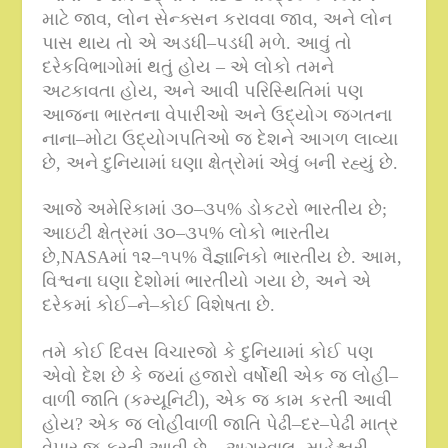
માટે જાવ
,
લોન સેન્ક્સન કરાવવા જાવ
,
અને લોન
પાસ થાય તો એ અડધી
–
પડધી મળે
.
આવું તો
દરેકવિભાગોમાં થતું હોય – એ લોકો તમને
અટકાવતા હોય
,
અને આવી પરિસ્થિતિમાં પણ
આજના ભારતના વેપારીઓ અને ઉદ્યોગ જગતના
નાના
–
મોટા ઉદ્યોગપતિઓ જ દેશને આગળ લાવ્યા
છે
,
અને દુનિયામાં ઘણા ક્ષેત્રોમાં એવું બની રહ્યું છે
.
આજે અમેરિકામાં ૩૦
–
૩૫
%
ડોકટરો ભારતીય છે
;
આઇટી ક્ષેત્રમાં ૩૦
–
૩૫
%
લોકો ભારતીય
છે
,NASA
માં ૧૨
–
૧૫
%
વૈજ્ઞાનિકો ભારતીય છે
.
આમ
,
વિશ્વના ઘણા દેશોમાં ભારતીયો ગયા છે
,
અને એ
દરેકમાં કોઈ
–
ને
–
કોઈ વિશેષતા છે
.
તમે કોઈ દિવસ વિચારજો કે દુનિયામાં કોઈ પણ
એવો દેશ છે કે જ્યાં હજારો વર્ષોથી એક જ લોહી
–
વાળી જાતિ
(
કમ્યૂનિટી
),
એક જ કામ કરતી આવી
હોય
?
એક જ લોહીવાળી જાતિ પેઢી
–
દર
–
પેઢી માત્ર
વેપાર જ કરતી આવી છે – અગ્રવાલ
,
માહેશ્વરી
,