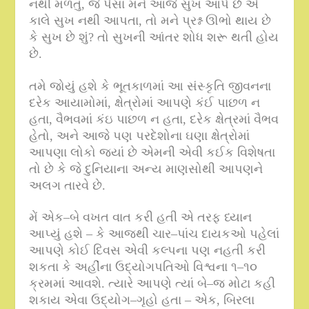
નથી મળતું
,
જે પૈસા મને આજે સુખ આપે છે એ
કાલે સુખ નથી આપતા
,
તો મને પ્રશ્ન ઊભો થાય છે
કે સુખ છે શું
?
તો સુખની આંતર શોધ શરૂ થતી હોય
છે
.
તમે જોયું હશે કે ભૂતકાળમાં આ સંસ્કૃતિ જીવનના
દરેક આયામોમાં
,
ક્ષેત્રોમાં આપણે કંઈ પાછળ ન
હતા
,
વૈભવમાં કંઇ પાછળ ન હતા
,
દરેક ક્ષેત્રમાં વૈભવ
હેતો
,
અને આજે પણ પરદેશોના ઘણા ક્ષેત્રોમાં
આપણા લોકો જ્યાં છે એમની એવી કઈક વિશેષતા
તો છે કે જે દુનિયાના અન્ય માણસોથી આપણને
અલગ તારવે છે
.
મેં એક
–
બે વખત વાત કરી હતી એ તરફ ધ્યાન
આપ્યું હશે – કે આજથી ચાર
–
પાંચ દાયકઓ પહેલાં
આપણે કોઈ દિવસ એવી કલ્પના પણ નહતી કરી
શકતા કે અહીંના ઉદ્યોગપતિઓ વિશ્વના ૧
–
૧૦
ક્રમમાં આવશે
.
ત્યારે આપણે ત્યાં બે
–
જ મોટા કહી
શકાય એવા ઉદ્યોગ
–
ગૃહો હતા – એક
,
બિરલા