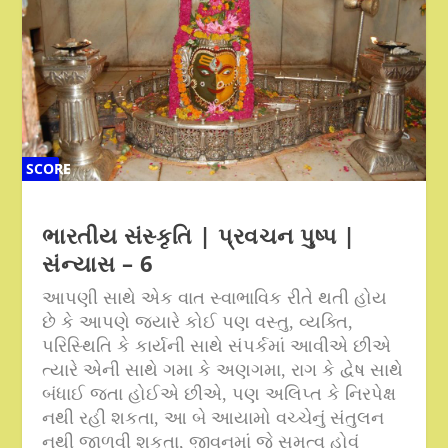
SCORE
SCORE
0%
0%
ભારતીય સંસ્કૃતિ | પ્રવચન પુષ્પ |
સંન્યાસ – 6
આપણી સાથે એક વાત સ્વાભાવિક રીતે થતી હોય
છે કે આપણે જ્યારે કોઈ પણ વસ્તુ
,
વ્યક્તિ
,
પરિસ્થિતિ કે કાર્યની સાથે સંપર્કમાં આવીએ છીએ
ત્યારે એની સાથે ગમા કે અણગમા
,
રાગ કે દ્વેષ સાથે
બંધાઈ જતા હોઈએ છીએ
,
પણ અલિપ્ત કે નિરપેક્ષ
નથી રહી શકતા
,
આ બે આયામો વચ્ચેનું સંતુલન
નથી જાળવી શકતા
,
જીવનમાં જે સમત્વ હોવું