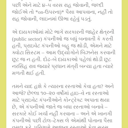
પછી એને માટે ૪
–
૫ વરસ રાહ જોવાની
,
જલ્દી
જોઈએ તો
*on-
ઉપરના
)*
પૈસા આપવાના
,
નહીં તો
રાહ જોવાની
,
લાઇનમાં ઊભા રહેવું પડતું
.
એ દાયકાઓમાં મોટે ભાગે સરકારની જાહેર ક્ષેત્રની
(public sector)
કંપનીઓ જ બધું બનાવતી કે કરતી
હતી
,
પ્રાઇવેટ કંપનીઓ બહુ જ થોડી
,
એમને માટે
ક્વોટા સિસ્ટમ – આમ ઉદ્યોગોને બિઝનેસ કરવાની
છૂટ જ ન હતી
.
દોઢ
–
બે દાયકાઓ પહેલાં થોડી છૂટ
નરસિંહ રાવ જ્યારે પ્રધાન મંત્રી બન્યા હતા ત્યારે
મળતી થઈ હતી
.
તમને યાદ હશે કે ત્યારના રસ્તાઓ કેવા હતા
?
અને
આજે
?
છેલ્લા ૧૦
–
૨૦ વર્ષોમાં હાઇ
–
વે ના રસ્તાઓ
માટે પ્રાઇવેટ કંપનીઓને કોન્ટ્રેક્ટ અપાતા થયા
છે
,
એ કંપનીઓ જાતે જ બધા રસ્તાઓ બનાવે –
સરકારે કોઈ ખર્ચા નહીં કરવાના – અને એ ખાનગી
કંપનીઓ પછી ટોલ
–
ટેક્સ લે એમાંથી પોતાના પૈસા
વસૂલ કરે
.
પરિણામે આજના રસ્તાઓ કેવા સરસ