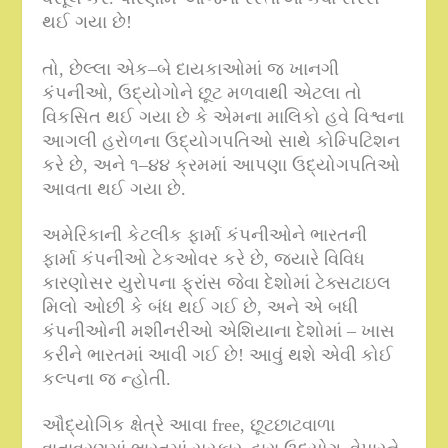
થઈ ગયા છે
!
તો
,
છેલ્લા એક
–
બે દાયકાઓમાં જ ખાનગી
કંપનીઓ
,
ઉદ્યોગોને છૂટ મળવાથી એટલા તો
વિકસિત થઈ ગયા છે કે એમના માલિકો હવે વિશ્વના
આગલી હરોળના ઉદ્યોગપતિઓ સાથે કોમ્પિટિશન
કરે છે
,
અને ૧
–
૪૪ ક્રમમાં આપણા ઉદ્યોગપતિઓ
આવતા થઈ ગયા છે
.
અમેરિકાની કેટલીક ફાર્મા કંપનીઓને ભારતની
ફાર્મા કંપનીઓ ટેકઓવર કરે છે
,
જ્યારે વિવિધ
કારણોસર યુરોપના ફ્રાંસ જેવા દેશોમાં ટેક્સટાઇલ
મિલો ઓછી કે બંધ થઈ ગઈ છે
,
અને એ બધી
કંપનીઓની મશીનરીઓ એશિયાના દેશોમાં – ખાસ
કરીને ભારતમાં આવી ગઈ છે
!
આવું થશે એવી કોઈ
કલ્પના જ ન્હોતી
.
ઔદ્યોગિક ક્ષેત્રે આવા
free,
છૂટછાટવાળા