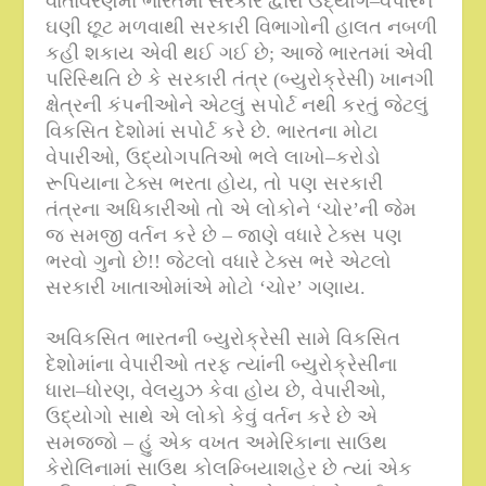
વાતાવરણમાં ભારતમાં સરકાર દ્વારા ઉદ્યોગ
–
વેપારને
ઘણી છૂટ મળવાથી સરકારી વિભાગોની હાલત નબળી
કહી શકાય એવી થઈ ગઈ છે
;
આજે ભારતમાં એવી
પરિસ્થિતિ છે કે સરકારી તંત્ર
(
બ્યુરોક્રેસી
)
ખાનગી
ક્ષેત્રની કંપનીઓને એટલું સપોર્ટ નથી કરતું જેટલું
વિકસિત દેશોમાં સપોર્ટ કરે છે
.
ભારતના મોટા
વેપારીઓ
,
ઉદ્યોગપતિઓ ભલે લાખો
–
કરોડો
રૂપિયાના ટેક્સ ભરતા હોય
,
તો પણ સરકારી
તંત્રના અધિકારીઓ તો એ લોકોને ‘ચોર’ની જેમ
જ સમજી વર્તન કરે છે – જાણે વધારે ટેક્સ પણ
ભરવો ગુનો છે
!!
જેટલો વધારે ટેક્સ ભરે એટલો
સરકારી ખાતાઓમાંએ મોટો ‘ચોર’ ગણાય
.
અવિકસિત ભારતની બ્યુરોક્રેસી સામે વિકસિત
દેશોમાંના વેપારીઓ તરફ ત્યાંની બ્યુરોક્રેસીના
ધારા
–
ધોરણ
,
વેલયુઝ કેવા હોય છે
,
વેપારીઓ
,
ઉદ્યોગો સાથે એ લોકો કેવું વર્તન કરે છે એ
સમજજો – હું એક વખત અમેરિકાના સાઉથ
કેરોલિનામાં સાઉથ કોલમ્બિયાશહેર છે ત્યાં એક