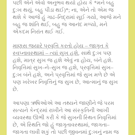
પછી એને એવો અનુભવ થયો હોય કે
*
મને બહુ
દુ
:
ખ થયું
,
બહુ પીડા થઈ
)*;
ના
,
એને તો એમ જ
થશે કે આજે હું ગાઢ
–
નિદ્રામાં સૂઈ ગયો
,
આજે મને
બહુ જ શાંતિ થઈ
,
બહુ જ આનંદ મળ્યો
,
મને
એકદમ નિરાંત થઈ ગઈ
.
માણસ જ્યારે પ્રવૃત્તિ કરતો હોય – જાગૃત કે
સ્વપ્નાવસ્થામાં – ત્યાં સુખ હશે
,
સાથે દુ
:
ખ પણ
હશે
,
માત્ર સુખ જ હશે એવું ના હોય
,
બંને હશે
.
નિવૃત્તિમાં સુખ
–
ને
–
સુખ જ હશે
,
પ્રવૃત્તિમાં સુખ
–
દુ
:
ખ બંને હશે
,
અને પ્રવૃત્તિમાં જે સુખ મળે છે એ
પણ ખરેખર નિવૃત્તિનું જ સુખ છે
,
આત્માનું જ સુખ
છે
.
આપણા ઋષિઓએ આ તથ્યને જાણીને જે પરમ
સત્યને કેન્દ્રમાં રાખીને આ સંસ્કૃતિની આખી
વ્યવસ્થા ઊભી કરી કે જે સુખની સ્થિત નિવૃત્તિમાં
છે
,
એ સ્થિતિ જો હું જાગૃતાવસ્થામાં
,
જાગતા
–
જાગતા લાવી શકું તો પછી જીવનમાં દુ
:
ખનું નામ જ