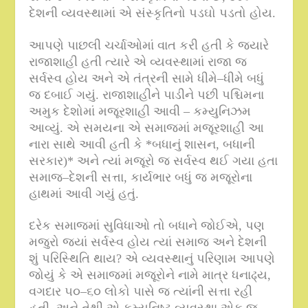
દેશની વ્યવસ્થામાં એ સંસ્કૃતિનો પડઘો પડતો હોય
.
આપણે પાછલી ચર્ચાઓમાં વાત કરી હતી કે જ્યારે
રાજાશાહી હતી ત્યારે એ વ્યવસ્થામાં રાજા જ
સર્વસ્વ હોય અને એ તંત્રની સામે ધીમે
–
ધીમે બધું
જ દબાઈ ગયું
.
રાજાશાહીને પાડીને પછી પશ્ચિમના
અમુક દેશોમાં મજૂરશાહી આવી – કમ્યુનિઝમ
આવ્યું
.
એ સમયના એ સમાજમાં મજૂરશાહી આ
નારા સાથે આવી હતી કે
*
બધાનું શાસન
,
બધાની
સરકાર
)*
અને ત્યાં મજૂરો જ સર્વસ્વ થઈ ગયા હતા
સમાજ
–
દેશની સત્તા
,
કાર્યભાર બધું જ મજૂરોના
હાથમાં આવી ગયું હતું
.
દરેક સમાજમાં સુવિધાઓ તો બધાને જોઈએ
,
પણ
મજુરો જ્યાં સર્વસ્વ હોય ત્યાં સમાજ અને દેશની
શું પરિસ્થિતિ થાય
?
એ વ્યવસ્થાનું પરિણામ આપણે
જોયું કે એ સમાજમાં મજૂરોને નામે માત્ર ધનાઢ્ય
,
વગદાર ૫૦
–
૬૦ લોકો પાસે જ ત્યાંની સત્તા રહી