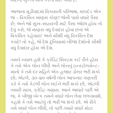
માટેની ખુલ્લી માંગ કરતા થઈ ગયા છે
.
આજના મૂડીવાદમાં વિકાસની પરિભાષા
,
માપદંડ એક
જ – વિકસિત માણસ કોણ
?
જેની પાસે વધારે પૈસા
છે
;
અને જો સુખ
–
સાહ્યબી માટે પૈસા ઓછા હોય તો
દેવું કરો
,
જે માણસ વધુ દેવાદાર હોવા છતાં એ
વિકસિત કહેવાય
!
અને સૌથી વધુ વિકસિત દેશ
કયો
?
તો કહે
,
જે દેશ દુનિયામાં બીજા દેશોનો સૌથી
વધુ દેવાદાર હોય એ દેશ
.
તમને ખ્યાલ હશે કે ક્રેડિટ સિસ્ટમ કઈ રીતે હોય
કે તમે એક લોન લીધી અને લોનનું ઇન્સ્ટોલમેન્ટ–
માનો કે તમે દર મહિને એક હજાર ડોલર ભરી શકો
છો
;
એટલે
,
૩૦
–
૪૦ વર્ષની લોન આપનાર ગણતરી
કરે કે તમે કેટલી લોન લઈને ભરી શકો છો
,
એટલી
તમારી સાખ
,
ક્રેડિટ ગણાય
.
આને આધારે પછી એ
જ
,
કે બીજી બૅન્ક તમને વધારે લોન લેવા લલચાવશે
,
કહશે કે તમે આટલું તો ભરી જ શકો છો
.
એ રીતે
તમે વધારે લોન લીધી
,
તો પછી તમારે વધારે મોટા