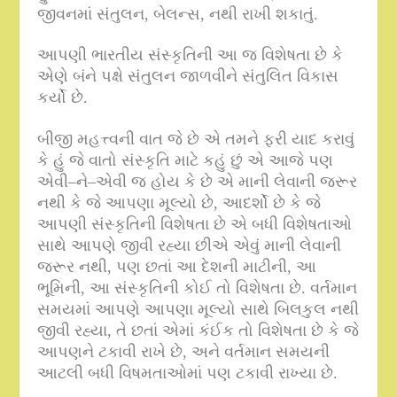
જીવનમાં સંતુલન
,
બેલન્સ
,
નથી રાખી શકાતું
.
આપણી ભારતીય સંસ્કૃતિની આ જ વિશેષતા છે કે
એણે બંને પક્ષે સંતુલન જાળવીને સંતુલિત વિકાસ
કર્યો છે
.
બીજી મહત્ત્વની વાત જે છે એ તમને ફરી યાદ કરાવું
કે હું જે વાતો સંસ્કૃતિ માટે કહું છું એ આજે પણ
એવી
–
ને
–
એવી જ હોય કે છે એ માની લેવાની જરૂર
નથી કે જે આપણા મૂલ્યો છે
,
આદર્શો છે કે જે
આપણી સંસ્કૃતિની વિશેષતા છે એ બધી વિશેષતાઓ
સાથે આપણે જીવી રહ્યા છીએ એવું માની લેવાની
જરૂર નથી
,
પણ છતાં આ દેશની માટીની
,
આ
ભૂમિની
,
આ સંસ્કૃતિની કોઈ તો વિશેષતા છે
.
વર્તમાન
સમયમાં આપણે આપણા મૂલ્યો સાથે બિલકુલ નથી
જીવી રહ્યા
,
તે છતાં એમાં કંઈક તો વિશેષતા છે કે જે
આપણને ટકાવી રાખે છે
,
અને વર્તમાન સમયની
આટલી બધી વિષમતાઓમાં પણ ટકાવી રાખ્યા છે
.