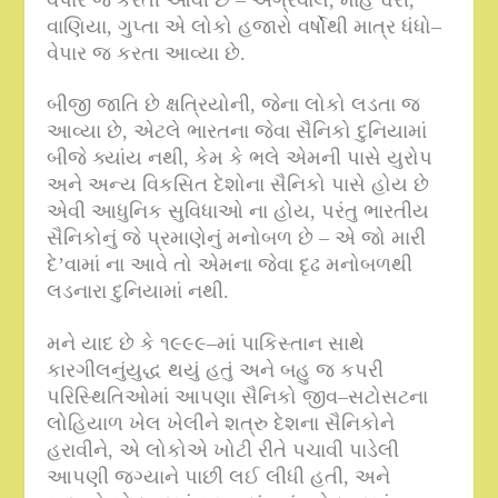
વાણિયા
,
ગુપ્તા એ લોકો હજારો વર્ષોથી માત્ર ધંધો
–
વેપાર જ કરતા આવ્યા છે
.
બીજી જાતિ છે ક્ષત્રિયોની
,
જેના લોકો લડતા જ
આવ્યા છે
,
એટલે ભારતના જેવા સૈનિકો દુનિયામાં
બીજે ક્યાંય નથી
,
કેમ કે ભલે એમની પાસે યુરોપ
અને અન્ય વિકસિત દેશોના સૈનિકો પાસે હોય છે
એવી આધુનિક સુવિધાઓ ના હોય
,
પરંતુ ભારતીય
સૈનિકોનું જે પ્રમાણેનું મનોબળ છે – એ જો મારી
દે’વામાં ના આવે તો એમના જેવા દૃઢ મનોબળથી
લડનારા દુનિયામાં નથી
.
મને યાદ છે કે ૧૯૯૯
–
માં પાકિસ્તાન સાથે
કારગીલનુંયુદ્ધ થયું હતું અને બહુ જ કપરી
પરિસ્થિતિઓમાં આપણા સૈનિકો જીવ
–
સટોસટના
લોહિયાળ ખેલ ખેલીને શત્રુ દેશના સૈનિકોને
હરાવીને
,
એ લોકોએ ખોટી રીતે પચાવી પાડેલી
આપણી જગ્યાને પાછી લઈ લીધી હતી
,
અને