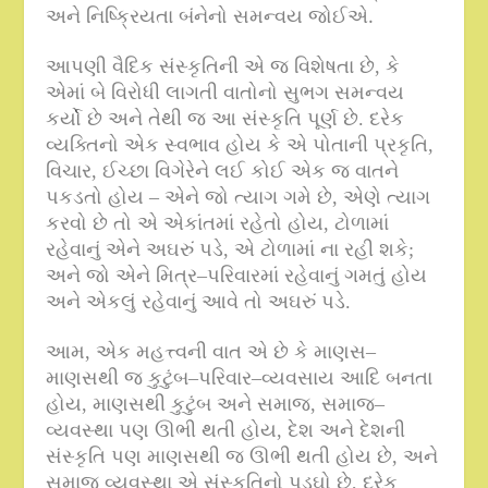
.
અને નિષ્ક્રિયતા બંનેનો સમન્વય જોઈએ
આપણી વૈદિક સંસ્કૃતિની એ જ વિશેષતા છે
,
કે
એમાં બે વિરોધી લાગતી વાતોનો સુભગ સમન્વય
કર્યો છે અને તેથી જ આ સંસ્કૃતિ પૂર્ણ છે
.
દરેક
વ્યક્તિનો એક સ્વભાવ હોય કે એ પોતાની પ્રકૃતિ
,
વિચાર
,
ઈચ્છા વિગેરેને લઈ કોઈ એક જ વાતને
પકડતો હોય – એને જો ત્યાગ ગમે છે
,
એણે ત્યાગ
કરવો છે તો એ એકાંતમાં રહેતો હોય
,
ટોળામાં
રહેવાનું એને અઘરું પડે
,
એ ટોળામાં ના રહી શકે
;
અને જો એને મિત્ર
–
પરિવારમાં રહેવાનું ગમતું હોય
અને એકલું રહેવાનું આવે તો અઘરું પડે
.
આમ
,
એક મહત્ત્વની વાત એ છે કે માણસ
–
માણસથી જ કુટુંબ
–
પરિવાર
–
વ્યવસાય આદિ બનતા
હોય
,
માણસથી કુટુંબ અને સમાજ
,
સમાજ
–
વ્યવસ્થા પણ ઊભી થતી હોય
,
દેશ અને દેશની
સંસ્કૃતિ પણ માણસથી જ ઊભી થતી હોય છે
,
અને
સમાજ વ્યવસ્થા એ સંસ્કૃતિનો પડઘો છે
,
દરેક