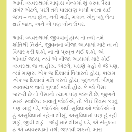
આવી વ્યવસ્થામાં માણસ બેન્કમાં શું કરવા પૈસા
રાખે
?
એટલે
,
પછી તમે પારાયણ ખર્ચો કરતા થઈ
જાવ – નવા ફોન
,
નવી ગાડી
,
મકાન એવું બધુ લેતા
થઈ જાવ
,
અને એ પણ લોન ઉપર
.
આવી વ્યવસ્થામાં જીવવાનું હોય તો ત્યાં તમે
શાંતિથી નિરાંતે
,
જીવનના બીજા આયામો માટે ના તો
વિચાર કરી શકો
,
ના તો પ્રવૃત્ત થઈ શકો
,
એ
ખોવાઈ જાય
,
ત્યાં એ બીજા આયામો માટે કોઈ
વ્યવસ્થા જ ના હોય
.
એટલે
,
પરાણે કહો કે જે પણ
,
ત્યાં માણસ એક જ દિશામાં વિચારતો હોય
,
કાયમ
એક જ દિશામાં ગતિ કરતો હોય
,
જીવનની બીજી
આવશ્યક વાતો ભુલાઈ જતી હોય કે જો પૈસા
જરૂરી છે તો પૈસાનો ત્યાગ પણ જરૂરી છે
;
જીભને
સારું
–
સ્વાદિષ્ટ ખાવાનું જોઈએ
,
તો કોઈ દિવસ કડવું
પણ ખાવું પડે
,
જોઈએ
;
બધી સુવિધાઓ જોઈએ તો
હું અસુવિધામાં રહેતા શીખું
,
અસુવિધામાં પણ હું રહી
શકું
,
જીવી શકું – એવું મારે શીખવું પડે
,
એ સંતુલન
હું એ વ્યવસ્થામાં નથી જાળવી શકતો
,
મારા