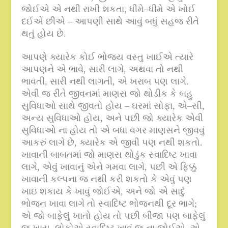
જોઈએ એ નથી રાખી શકતા
,
ધીમે
–
ધીમે એ ખોઈ
દઈએ છીએ – આપણી સાથે આવું બધું સહજ રીતે
થતું હોય છે
.
આપણે ક્યારેક કોઈ ભોજ્ય વસ્તુ ખાઈએ ત્યારે
આપણને એ ભાવે
,
સારી લાગે
,
અથવા તો નથી
ભાવતી
,
સારી નથી લાગતી
,
એ ખરાબ પણ લાગે
.
એવી જ રીતે જીવનમાં માણસ જો થોડીક કે બહુ
સુવિધાઓ સાથે જીવતો હોય – ઘરમાં સોફા
,
એ
–
સી
,
અન્ય સુવિધાઓ હોય
,
અને પછી જો ક્યારેક એવી
સુવિધાઓ ના હોય તો એ બધા વગર માણસને જીવવું
આકરું લાગે છે
,
ક્યારેક એ જીવી પણ નથી શકતો
.
ખાવાની બાબતમાં જો માણસ થોડુંક સ્વાદિષ્ટ ખાવા
લાગે
,
એવું ખાવાનું એને ગમવા લાગે
,
પછી એ ફિક્કું
ખાવાની કલ્પના જ નથી કરી શકતો કે એવું પણ
ખાઇ શકાય કે ખાવું જોઈએ
,
અને જો એ સાદું
ભોજન ખાવા લાગે તો સ્વાદિષ્ટ ભોજનથી દૂર ભાગે
;
એ જો બાફેલું ખાતો હોય તો પછી બીજા પણ બાફેલું