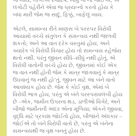
જ ખાય
,
લોકોએ સ્વાદિષ્ટ ખાવું જ ના જોઈએ
,
એ
લંગોટી પહેરીને એવા જ પ્રયત્નો કરતો હોય કે
બધા મારી જેમ જ સાદું
,
ફિક્કું
,
બાફેલું ખાય
.
એટલે
,
સામાન્ય રીતે માણસ બે પરસ્પર વિરોધી
આયામો વચ્ચે સંતુલન કે સમન્વય નથી જાળવી
શકતો
;
અને આ વાત દરેક વસ્તુમાં હોય
,
અને
ક્યારેક બે વિરોધી વિચાર હોય તો સમન્વય સ્હેજેય
થતો નથી
.
પરંતુ જીવન સીધે
–
સીધું નથી હોતું
,
એ
વિરોધી વાતોની વચ્ચે હોય છે
,
જીવનમાં કોઈ એક
જ વાત નથી હોતી જેમ કે માત્ર જાગવાનું કે માત્ર
ઉંઘવાનું જ નથી હો’તું
,
જીવન માટે આ બંને વાતો
આવશ્યક હોય છે
.
જેમ કે કોઈ વૃક્ષ
,
એમાં બે
વિરોધી ભાગ હોય
,
પરંતુ એ બંને પરસ્પરાવલંબી હોય
છે –એક
,
જમીન ઉપરના થડ
,
ડાળીઓ વિગેરે
,
અને
બીજો જમીનની અંદર એના મૂળિયા
;
એકને જીવવા
,
વૃદ્ધિ માટે પ્રકાશ જોઈતો હોય
,
બીજાને અંધકાર
–
જોઈએ તો બંને વિરોધી વાતો છે
,
પરંતુ એ બંનેના
સમન્વયથી જ વૃક્ષ બનતું હોય છે
.