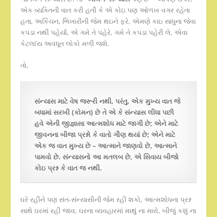
એક વ્યક્તિની વાત કરી હતી કે એ કોઇ પણ ઓળખ વગર રહેતા
હતા, અકિંચન, ભિખારીની જેમ થઇને ફરે, એમણે કાઇ સાધુના જેવા
કપડા નથી પહેર્યા, એ ગમે તે પહેરે, ગમે તે કપડા પહેરી લે, એવા
કેટલા’ય અવધૂત લોકો મળી જશે.
તો,
સંન્યાસ માટે વેષ જરૂરી નથી, પરંતુ, એક મુખ્ય વાત જે
બધામાં સરખી (કોમન) છે તે એ કે સંન્યાસ લીધા પછી
હવે એની જીજ્ઞાસા આત્મશોધ માટે જાગી છે; એને માટે
જીવનના બીજા પ્રશ્નો કે વાતો ગૌણ થયાં છે; એને માટે
એક જ વાત મુખ્ય છે – આત્માને જાણવો છે, આત્માને
પામવો છે. સંન્યાસનો આ મતલબ છે, એ સિવાય બીજો
કોઇ પ્રશ્ન કે વાત જ નથી.
ઘરે રહીને પણ સંત-સંન્યાસીની જેમ રહી શકો, આત્મશોધના પ્રશ્ન
સાથે ઘરમાં રહી જાવ, ઘરના વ્યવહારમાં માથું ના મારો, બીજું કશું ના