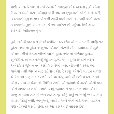
પછી, ચાલતાં-ચાલતાં ત્યાં રસ્તાની બાજુમાં એક બાકડો હશે એના
ઉપર તે બેસી ગયા; એમણે પછી એમના જીવનની થોડી વાતો કરી,
આત્માનંદજીએ પણ પોતાની થોડી વાતો કરી. આ બધી વાતો પરથી
આત્માનંદજીને ખબર પડી કે આ વ્યક્તિ તો પહેલા, IAS મોટા
સરકારી ઓફિસર હતા!
હવે, તમે વિચાર કરો કે જે વ્યક્તિ IAS જેવા મોટા સરકારી ઓફિસર
હોય, એમના હોદ્દા અનુસાર એમની કેટલી મોટી જવાબદારી હશે,
એમની નીચે કેટલા બીજા લોકો હશે; એમનો પરિવાર હશે…
સુનિશ્ચિત, સગવડતાભર્યું જીવન હશે, એ બધું જ છોડીને તદ્દ્ન
અનિશ્ચિત જીવન સ્વીકારી લઇ તેઓ બસ, નીકળી પડ્યા; આ
માર્ગમાં નથી એમને માટે રહેવાનું કોઇ ઠેકાણું, એમને ખાવાનું મળશે
કે કેમ એ પણ ખબર નથી, એ જે વસ્તુ માટે નીકળી પડ્યા છે એ
એને મળશે કે કેમ, એ નિશ્ચિત નથી, એ જીવશે કે મરશે એની પણ
એને ખબર જ નથી…અને આવું જીવન તે પણ કોઇ એક એવી
વસ્તુ મેળવવા માટે કે જેને માટે માત્ર થોડું-ઘણું સાંભળ્યું જ છે, કોઇ
દિવસ જોયું નથી, અનુભવ્યું નથી …અને એને માટે આવી વ્યક્તિ
પણ નીકળી પડતી હોય, તો આ કંઇ ઓછું સાહસ છે?