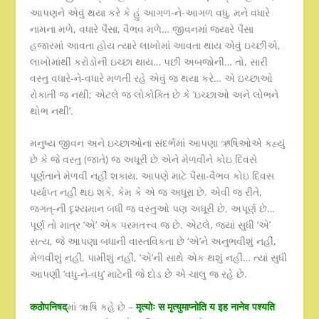
આપણને એવું થયા કરે કે હું આગળ-ને-આગળ વધુ, મને વધારે
નામના મળે, વધારે પૈસા, વૈભવ મળે… જીવનમાં જ્યારે પૈસા
હજારમાં આવતા હોય ત્યારે લાખોમાં આવતા થાય એવું ઇચ્છીએ,
લાખોમાંથી કરોડોની ઇચ્છા થાય… પછી અબજોની… તો, સારી
વસ્તુ વધારે-ને-વધારે મળતી રહે એવું જ થયા કરે… એ ઇચ્છાઓ
રોકાતી જ નથી; એટલે જ લોકોક્તિ છે કે ‘ઇચ્છાઓ અને લોભને
થોભ નથી’.
મનુષ્ય જીવન અને ઇચ્છાઓના સંદર્ભમાં આપણા ઋષિઓએ કહ્યું
છે કે જે વસ્તુ (જાતે) જ અધૂરી છે એને મેળવીને કોઇ દિવસે
પૂર્ણતાને મેળવી નહીં શકાય. આપણે માટે પૈસા-વૈભવ કોઇ દિવસ
પર્યાપ્ત નહીં થઇ શકે, કેમ કે એ જ અધૂરા છે. એવી જ રીતે,
જગત્-ની દૃશ્યમાન બધી જ વસ્તુઓ પણ અધૂરી છે, અપૂર્ણ છે…
પૂર્ણ તો માત્ર ‘એ’ એક પરમતત્ત્વ જ છે. એટલે, જ્યાં સુધી ‘એ’
સત્ય, જે આપણા બધાની વાસ્તવિકતા છે ‘એ’ને અનુભવીશું નહીં,
મેળવીશું નહીં, પામીશું નહીં, ‘એ’ની સાથે એક થશું નહીં… ત્યાં સુધી
આપણી ‘વધુ-ને-વધુ’ માટેની જે દોડ છે એ ચાલુ જ રહે છે.
कठोपनिषद्
માં ૠષિ કહે છે –
मृत्योः स मृत्युमाप्नोति य इह नानेव पश्यति