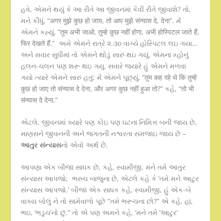
હવે, એમને થયું કે આ રીતે આ જીવનમાં કેવી રીતે જીવાશે? તો,
મને કીધું, “अगर मुझे कुछ हो जाय, तो आप मुझे संन्यास दे, देना”. મેં
એમને કહ્યું, “तुम अभी जाओ, तुम्हे कुछ नहीं होगा, अभी होस्पिटल जाते हैं,
फिर देखते हैं.” અમે એમને રાત્રે ૨.૩૦ વાગ્યે હોસ્પિટલ લઇ ગયા…
અને સવાર સુધીમાં તો એમને થોડું સારું થઇ ગયું, એમના મ્હોનું
હલન-ચલન પણ શરૂ થઇ ગયુ. સવારે જ્યારે હું એમને મળવા
ગયો ત્યારે એમને સારું હતું; મેં એમને પૂછ્યું, “तुम कह रहे थे कि तुम्हे
कुछ हो जाए तो संन्यास दे देना, और अगर कुछ नहीं हुआ तो?” કહે, “तो भी
संन्यास दे देना.”
એટલે, જીવનમાં ક્યારે પણ કોઇ પણ ઘટના નિમિત્ત બની જાય છે,
માણસને જીવનની અને જગતની નશ્વરતા સમજાઇ જાય છે –
આતુર સંન્યાસ
નો એવો અર્થ છે.
આપણા એક બીજા સાધક છે, કહે, સ્વામીજી, મને તમે આતુર
સંન્યાસ આપજો; ભરુચ બાજુના છે, એટલે કહે કે ‘તમે મને આટુર
સંન્યાસ આપજો.’ બીજા એક સાધક કહે, સ્વામીજી, હું એક-બે
વાક્ય બોલું ને તો સામેવાળો પૂછે “તમે ભરૂચના છો?” એ કહે, હાં,
ભઇ, ‘ભડુચ’નો છું.” તો એ પણ અમને કહે, ‘મને તમે ‘આટુર’