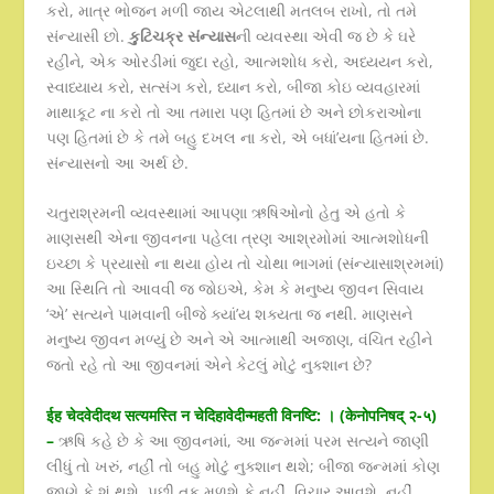
કરો, માત્ર ભોજન મળી જાય એટલાથી મતલબ રાખો, તો તમે
સંન્યાસી છો.
કુટિચક્ર સંન્યાસ
ની વ્યવસ્થા એવી જ છે કે ઘરે
રહીને, એક ઓરડીમાં જુદા રહો, આત્મશોધ કરો, અધ્યયન કરો,
સ્વાધ્યાય કરો, સત્સંગ કરો, ધ્યાન કરો, બીજા કોઇ વ્યવહારમાં
માથાકૂટ ના કરો તો આ તમારા પણ હિતમાં છે અને છોકરાઓના
પણ હિતમાં છે કે તમે બહુ દખલ ના કરો, એ બધાં’યના હિતમાં છે.
સંન્યાસનો આ અર્થ છે.
ચતુરાશ્રમની વ્યવસ્થામાં આપણા ઋષિઓનો હેતુ એ હતો કે
માણસથી એના જીવનના પહેલા ત્રણ આશ્રમોમાં આત્મશોધની
ઇચ્છા કે પ્રયાસો ના થયા હોય તો ચોથા ભાગમાં (સંન્યાસાશ્રમમાં)
આ સ્થિતિ તો આવવી જ જોઇએ, કેમ કે મનુષ્ય જીવન સિવાય
‘એ’ સત્યને પામવાની બીજે ક્યાં’ય શક્યતા જ નથી. માણસને
મનુષ્ય જીવન મળ્યું છે અને એ આત્માથી અજાણ, વંચિત રહીને
જતો રહે તો આ જીવનમાં એને કેટલું મોટું નુક્શાન છે?
ईह चेदवेदीदथ सत्यमस्ति न चेदिहावेदीन्महती विनष्टि: । (केनोपनिषद् २-५)
–
ઋષિ કહે છે કે આ જીવનમાં, આ જન્મમાં પરમ સત્યને જાણી
લીધું તો ખરું, નહીં તો બહુ મોટું નુક્શાન થશે; બીજા જન્મમાં કોણ
જાણે કે શું થશે, પછી તક મળશે કે નહીં, વિચાર આવશે, નહીં