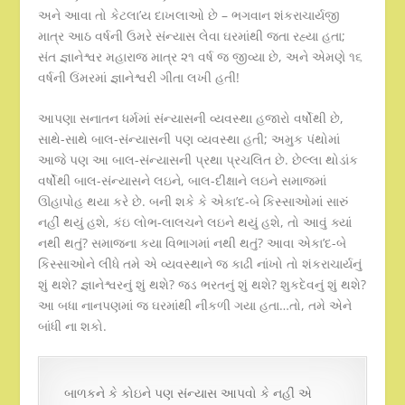
અને આવા તો કેટલા’ય દાખલાઓ છે – ભગવાન શંકરાચાર્યજી
માત્ર આઠ વર્ષની ઉમરે સંન્યાસ લેવા ઘરમાંથી જતા રહ્યા હતા;
સંત જ્ઞાનેશ્વર મહારાજ માત્ર ૨૧ વર્ષ જ જીવ્યા છે, અને એમણે ૧૬
વર્ષની ઉંમરમાં જ્ઞાનેશ્વરી ગીતા લખી હતી!
આપણા સનાતન ધર્મમાં સંન્યાસની વ્યવસ્થા હજારો વર્ષોથી છે,
સાથે-સાથે બાલ-સંન્યાસની પણ વ્યવસ્થા હતી; અમુક પંથોમાં
આજે પણ આ બાલ-સંન્યાસની પ્રથા પ્રચલિત છે. છેલ્લા થોડાંક
વર્ષોથી બાલ-સંન્યાસને લઇને, બાલ-દીક્ષાને લઇને સમાજમાં
ઊહાપોહ થયા કરે છે. બની શકે કે એકા’દ-બે કિસ્સાઓમાં સારું
નહીં થયું હશે, કંઇ લોભ-લાલચને લઇને થયું હશે, તો આવું ક્યાં
નથી થતું? સમાજના કયા વિભાગમાં નથી થતું? આવા એકા’દ-બે
કિસ્સાઓને લીધે તમે એ વ્યવસ્થાને જ કાઢી નાંખો તો શંકરાચાર્યનું
શું થશે? જ્ઞાનેશ્વરનું શું થશે? જડ ભરતનું શું થશે? શુકદેવનું શું થશે?
આ બધા નાનપણમાં જ ઘરમાંથી નીકળી ગયા હતા…તો, તમે એને
બાંધી ના શકો.
બાળકને કે કોઇને પણ સંન્યાસ આપવો કે નહીં એ