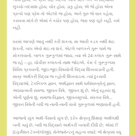
લુચ્ચો-બદમાશ હોય, ચોર હોય, ડાકુ હોય, એ જે હોય એના
પ્રત્યે પણ પ્રેમ તો એટલો જ હોય, અને ગુરુ જે વાત કહેવા,
કરાવવા માંગે છે એમાં તે કઠોર પણ હોય, જરા પણ ચૂકે નહીં, નમે
નહી.
ઘરમાં આપણે આવું નથી કરી શકતા, મા આવી કડક નથી થઇ
શકતી, બાપ એવો થઇ ના શકે, એટલે બાળકને ગુરૂ પાસે જ
મોકલવાનો. બાળક ગુરૂકુળમાં જાય, ત્યાં એ 24-કલાક ગુરૂ સાથે
જ રહે – હા, ચોવીસ કલાકનો સાથ જોઇએ, કેમ કે ગુરૂકુળમા
વિવિધ પ્રકારની, જુદા-જુદા વિષયોની વિદ્યા શિખવાડાતી હતી,
માત્ર અર્થકરી વિદ્યા જ ન્હોતી શિખવાડતા. ત્યાં દુન્યવી
વિદ્યાઓ, ટેકનિકલ જ્ઞાન, અર્થજ્ઞાન સાથે ધર્મશાસ્ત્રોનું જ્ઞાન,
અધ્યાત્મની સમજ, જીવન વિષે, જીવન શું છે, એનું રહસ્ય શું,
એની પૂર્ણતા શું, સમાજ-વિજ્ઞાન, જીવનમૂલ્યો, સંસ્કાર વિષે…
જીવન વિષેની બધી જ નાની-નાની વાતો ગુરૂકુલમાં ભણાવાતી હતી.
આજનો યુગ અર્થ-પૈસાનો યુગ છે, દરેક ક્ષેત્રનુ શિક્ષણ અર્થલક્ષી
બની ગયું છે, બધી જ વિદ્યાને અર્થકરી બનાવી દીધી છે; એમાં IT
(ઇંફર્મેશન ટેક્નોલોજી), મેનેજમેન્ટનું મહત્વ વધારે; જે ક્ષેત્રમાં વધુ