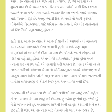
આમ, સંન્યાસના દરેક જાતના દાખલાઓ છે, એ બધામાં એક
મુખ્ય વાત છે કે જ્યારે પરમ ચૈતન્ય માટે એવી પાકી નિષ્ઠા જાગે,
જ્યારે એવો પ્રેમ-ભાવ જાગે, જ્યારે વૈરાગ્ય જાગે, ત્યારે સંન્યાસ
માટે જવાની છૂટ છે; પરંતુ, આવી સ્થિતિ નથી તો પછી ક્રમથી,
ધીમે-ધીમે, વૈરાગ્યભાવ માટે પરિપક્વ થતાં-થતાં, મેચ્યોર થતાં-થતાં
એ સ્થિતિએ પહોંચવાનું હોય છે.
રહી વાત, બાળ-સંન્યાસ કે બાળ-દીક્ષાની તો આપણે ત્યાં ગુરૂકુલ
વ્યવસ્થામાં બાળકોને દીક્ષા અપાતી હતી, આજે પણ ઘણા
સંપ્રદાયોમાં બાળકોને દીક્ષા અપાય છે. એટલે, જે-તે સંપ્રદાયો-
પંથોમાં કહેવાયું હોય, એમની જે વિચારધારા, પ્રથા હોય અને
ત્યાંના ગુરૂ-મંડળ કહે એ પ્રમાણે કરી શકાય છે, પરંતુ એમાં ના તો
રાજકારણીઓ જોઇએ કે ના તો કોર્ટ-કાનૂનના જજો જોઇએ; અને
અમુક ખાસ ધર્મના લોકો પણ એમના ધર્મની અને એમના સમાજની
વાતોમાં રાજકારણ કે કોર્ટને બિલકુલ આવવા જ નથી દે’તા.
સંન્યાસની જે વ્યવસ્થા છે, એ માટે ઋષિઓ કઇ ખોટું નથી કહેતા
કે આ ખરાબ છે, આ ખોટું કરે છે…ના, હું જેવો છું તેવો છું, જેવો છું
તેવો ભગવાનનો છું, અધ્યાત્મ માર્ગની મારી યાત્રા કરવાની મને તક,
છૂટ હોવી જોઇએ. સંન્યાસ માટે વૈરાગયનો ભાવ આવશ્યક છે,