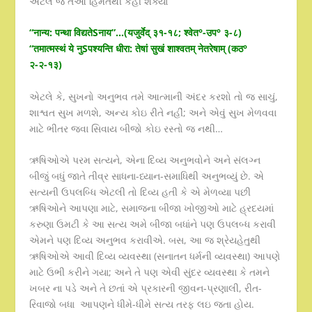
એટલે જ તેઓ હિંમતથી કહી શક્યા
“नान्य: पन्था विद्यतेSनाय”…(यजुर्वेद् ३१-१८; श्वेत°-उप° ३-८)
“तमात्मस्थं ये नुSपश्यन्ति धीरा: तेषां सुखं शाश्वतम् नेतरेषाम् (कठ°
२-२-१३)
એટલે કે, સુખનો અનુભવ તમે આત્માની અંદર કરશો તો જ સાચું,
શાશ્વત સુખ મળશે, અન્ય કોઇ રીતે નહીં; અને એવું સુખ મેળવવા
માટે ભીતર જવા સિવાય બીજો કોઇ રસ્તો જ નથી…
ઋષિઓએ પરમ સત્યને, એના દિવ્ય અનુભવોને અને સંલગ્ન
બીજું બધું જાતે તીવ્ર સાધના-ધ્યાન-સમાધિથી અનુભવ્યું છે. એ
સત્યની ઉપલબ્ધિ એટલી તો દિવ્ય હતી કે એ મેળવ્યા પછી
ઋષિઓને આપણા માટે, સમાજના બીજા ખોજીઓ માટે હ્રદયમાં
કરુણા ઉમટી કે આ સત્ય અમે બીજા બધાંને પણ ઉપલબ્ધ કરાવી
એમને પણ દિવ્ય અનુભવ કરાવીએ. બસ, આ જ શ્રેયહેતુથી
ઋષિઓએ આવી દિવ્ય વ્યવસ્થા (સનાતન ધર્મની વ્યવસ્થા) આપણે
માટે ઉભી કરીને ગયા; અને તે પણ એવી સુંદર વ્યવસ્થા કે તમને
ખબર ના પડે અને તે છતાં એ પ્રકારની જીવન-પ્રણાલી, રીત-
રિવાજો બધા આપણને ધીમે-ધીમે સત્ય તરફ લઇ જતા હોય.