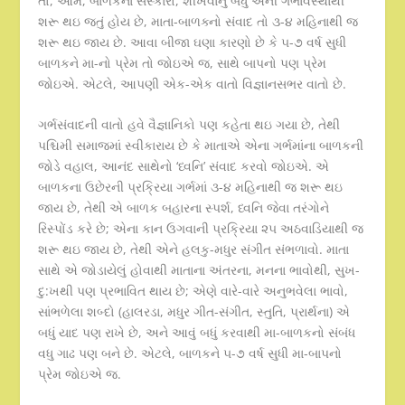
તો, આમ, બાળકના સંસ્કારો, શીખવાનું બધું એની ગર્ભાવસ્થાથી
શરૂ થઇ જતું હોય છે, માતા-બાળક્નો સંવાદ તો ૩-૪ મહિનાથી જ
શરૂ થઇ જાય છે. આવા બીજા ઘણા કારણો છે કે ૫-૭ વર્ષ સુધી
બાળકને મા-નો પ્રેમ તો જોઇએ જ, સાથે બાપનો પણ પ્રેમ
જોઇએ. એટલે, આપણી એક-એક વાતો વિજ્ઞાનસભર વાતો છે.
ગર્ભસંવાદની વાતો હવે વૈજ્ઞાનિકો પણ કહેતા થઇ ગયા છે, તેથી
પશ્ચિમી સમાજમાં સ્વીકારાય છે કે માતાએ એના ગર્ભમાંના બાળકની
જોડે વહાલ, આનંદ સાથેનો ‘ધ્વનિ’ સંવાદ કરવો જોઇએ. એ
બાળકના ઉછેરની પ્રક્રિયા ગર્ભમાં ૩-૪ મહિનાથી જ શરૂ થઇ
જાય છે, તેથી એ બાળક બહારના સ્પર્શ, ધ્વનિ જેવા તરંગોને
રિસ્પોંડ કરે છે; એના કાન ઉગવાની પ્રક્રિયા ૨૫ અઠવાડિયાથી જ
શરૂ થઇ જાય છે, તેથી એને હલકુ-મધુર સંગીત સંભળાવો. માતા
સાથે એ જોડાયેલું હોવાથી માતાના અંતરના, મનના ભાવોથી, સુખ-
દુ:ખથી પણ પ્રભાવિત થાય છે; એણે વારે-વારે અનુભવેલા ભાવો,
સાંભળેલા શબ્દો (હાલરડા, મધુર ગીત-સંગીત, સ્તુતિ, પ્રાર્થના) એ
બધું યાદ પણ રાખે છે, અને આવું બધું કરવાથી મા-બાળકનો સંબંધ
વધુ ગાઢ પણ બને છે. એટલે, બાળકને ૫-૭ વર્ષ સુધી મા-બાપનો
પ્રેમ જોઇએ જ.