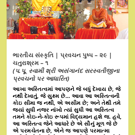
ભારતીય સંસ્કૃતિ | પ્રવચન પુષ્પ – ૨૯ |
ચતુરાશ્રમ – ૧
(પ.પૂ. સ્વામી શ્રી અસંગાનંદ સરસ્વતીજીના
પ્રવચનો પર આધારિત)
આખા અસ્તિત્વમાં આપણને જે બધું દેખાય છે, જે
નથી દેખાતું, જે સુક્ષ્મ છે… આવા આ અસ્તિત્વની
કોઇ સીમા જ નથી, એ અસીમ છે; અને તેથી તમે
જ્યાં સુધી નજર નાંખો ત્યાં સુધી આ અસ્તિત્વ
તમને કોઇ-ને-કોઇ રૂપમાં વિદ્યમાન હશે જ. હવે,
આ અસ્તિત્વ જેને આધારે છે એ સૌનું મૂળ જે છે
એ પરમચેતના છે, એને જ આપણે પરમાત્મા