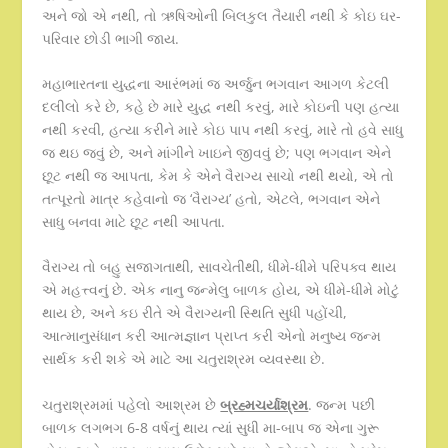
અને જો એ નથી, તો ઋષિઓની બિલકુલ તૈયારી નથી કે કોઇ ઘર-
પરિવાર છોડી ભાગી જાય.
મહાભારતના યુદ્ધના આરંભમાં જ અર્જુન ભગવાન આગળ કેટલી
દલીલો કરે છે, કહે છે મારે યુદ્ધ નથી કરવું, મારે કોઇની પણ હત્યા
નથી કરવી, હત્યા કરીને મારે કોઇ પાપ નથી કરવું, મારે તો હવે સાધુ
જ થઇ જવું છે, અને માંગીને ખાઇને જીવવું છે; પણ ભગવાન એને
છૂટ નથી જ આપતા, કેમ કે એને વૈરાગ્ય સાચો નથી થયો, એ તો
તત્પૂરતો માત્ર કહેવાનો જ ‘વૈરાગ્ય’ હતો, એટલે, ભગવાન એને
સાધુ બનવા માટે છૂટ નથી આપતા.
વૈરાગ્ય તો બહુ સજાગતાથી, સાવચેતીથી, ધીમે-ધીમે પરિપક્વ થાય
એ મહત્ત્વનું છે. એક નાનુ જન્મેલુ બાળક હોય, એ ધીમે-ધીમે મોટું
થાય છે, અને કઇ રીતે એ વૈરાગ્યની સ્થિતિ સુધી પહોંચી,
આત્માનુસંધાન કરી આત્મજ્ઞાન પ્રાપ્ત કરી એનો મનુષ્ય જન્મ
સાર્થક કરી શકે એ માટે આ ચતુરાશ્રમ વ્યવસ્થા છે.
ચતુરાશ્રમમાં પહેલો આશ્રમ છે
બ્રહ્મચર્યાશ્રમ
. જન્મ પછી
બાળક લગભગ 6-8 વર્ષનું થાય ત્યાં સુધી મા-બાપ જ એના ગુરૂ