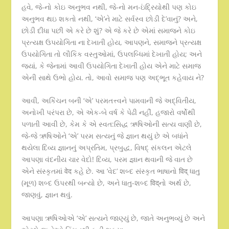
હવે, જે-નો કોઇ અનુભવ નથી, જે-નો મન-ઇંદ્રિયોથી પણ કોઇ
અનુભવ થઇ શકતો નથી, ‘એ’ને માટે સર્વસ્વ છોડી દે’વાનું? અને,
છોડી દીધા પછી એ કરે છે શું? એ જે કરે છે એમાં સમાજને કોઇ
પ્રત્યક્ષ ઉપયોગિતા ના દેખાતી હોય, આપણને, સમાજને પ્રત્યક્ષ
ઉપયોગિતા તો લૌકિક વસ્તુઓમાં, ઉપલબ્ધિમાં દેખાતી હોય; અને
જ્યાં, કે જેનામાં આવી ઉપયોગિતા દેખાતી હોય એને માટે સમાજ
એની સાથે ઉભો હોય. તો, આવો સમાજ પણ અદ્ભૂત કહેવાય ને?
આવી, અકિંચન બની ‘એ’ પરમતત્ત્વને પામવાની જે અદ્વિતીય,
અનોખી પરંપરા છે, એ એક-બે વર્ષ કે પેઢી નહીં, હજારો વર્ષોથી
પળાતી આવી છે, કેમ કે એ સ્વત:સિદ્ધ ઋષિઓની સત્ય વાણી છે,
જે-જે ઋષિઓને ‘એ’ પરમ સત્યનું જે જ્ઞાન થયું છે એ બધાંને
થયેલા દિવ્ય જ્ઞાનનું અપ્રતિમ, પ્રબુદ્ધ, વિષદ્ સંકલન એટલે
આપણા વંદનીય ચાર વેદો! દિવ્ય, પરમ જ્ઞાન થવાની જે વાત છે
એને સંસ્કૃતમાં वेद કહે છે. આ ‘વેદ’ શબ્દ સંસ્કૃત ભાષાનો विद् ધાતુ
(મૂળ) શબ્દ ઉપરથી બન્યો છે, અને ધાતુ-શબ્દ विद्નો અર્થ છે,
જાણવું, જ્ઞાન થવું.
આપણા ઋષિઓએ ‘એ’ સત્યને જાણ્યું છે, જાતે અનુભવ્યું છે અને