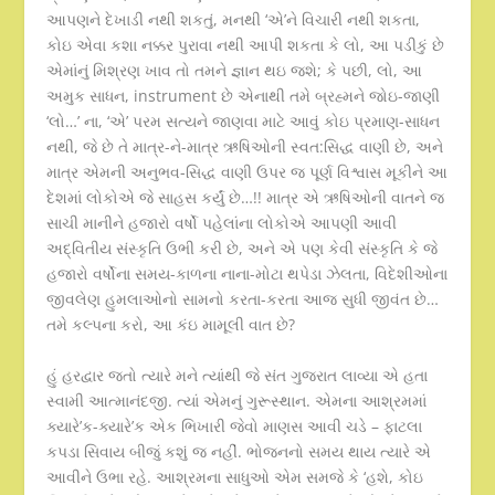
આપણને દેખાડી નથી શકતું, મનથી ‘એ’ને વિચારી નથી શકતા,
કોઇ એવા કશા નક્કર પુરાવા નથી આપી શકતા કે લો, આ પડીકું છે
એમાંનું મિશ્રણ ખાવ તો તમને જ્ઞાન થઇ જશે; કે પછી, લો, આ
અમુક સાધન, instrument છે એનાથી તમે બ્રહ્મને જોઇ-જાણી
‘લો…’ ના, ‘એ’ પરમ સત્યને જાણવા માટે આવું કોઇ પ્રમાણ-સાધન
નથી, જે છે તે માત્ર-ને-માત્ર ઋષિઓની સ્વત:સિદ્ધ વાણી છે, અને
માત્ર એમની અનુભવ-સિદ્ધ વાણી ઉપર જ પૂર્ણ વિશ્વાસ મૂકીને આ
દેશમાં લોકોએ જે સાહસ કર્યું છે…!! માત્ર એ ઋષિઓની વાતને જ
સાચી માનીને હજારો વર્ષો પહેલાંના લોકોએ આપણી આવી
અદ્વિતીય સંસ્કૃતિ ઉભી કરી છે, અને એ પણ કેવી સંસ્કૃતિ કે જે
હજારો વર્ષોના સમય-કાળના નાના-મોટા થપેડા ઝેલતા, વિદેશીઓના
જીવલેણ હુમલાઓનો સામનો કરતા-કરતા આજ સુધી જીવંત છે…
તમે કલ્પના કરો, આ કંઇ મામૂલી વાત છે?
હું હરદ્વાર જતો ત્યારે મને ત્યાંથી જે સંત ગુજરાત લાવ્યા એ હતા
સ્વામી આત્માનંદજી. ત્યાં એમનું ગુરૂસ્થાન. એમના આશ્રમમાં
ક્યારે’ક-ક્યારે’ક એક ભિખારી જેવો માણસ આવી ચડે – ફાટલા
કપડા સિવાય બીજું કશું જ નહીં. ભોજનનો સમય થાય ત્યારે એ
આવીને ઉભા રહે. આશ્રમના સાધુઓ એમ સમજે કે ‘હશે, કોઇ