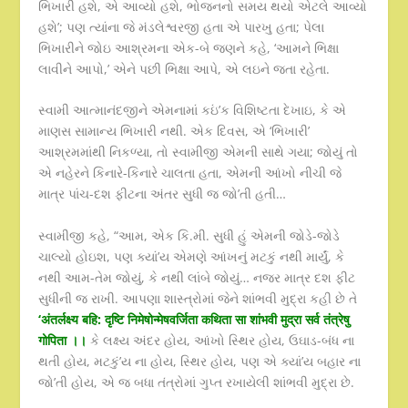
ભિખારી હશે, એ આવ્યો હશે, ભોજનનો સમય થયો એટલે આવ્યો
હશે’; પણ ત્યાંના જે મંડલેશ્વરજી હતા એ પારખુ હતા; પેલા
ભિખારીને જોઇ આશ્રમના એક-બે જણને કહે, ‘આમને ભિક્ષા
લાવીને આપો,’ એને પછી ભિક્ષા આપે, એ લઇને જતા રહેતા.
સ્વામી આત્માનંદજીને એમનામાં કઇં’ક વિશિષ્ટતા દેખાઇ, કે એ
માણસ સામાન્ય ભિખારી નથી. એક દિવસ, એ ‘ભિખારી’
આશ્રમમાંથી નિકળ્યા, તો સ્વામીજી એમની સાથે ગયા; જોયું તો
એ નહેરને કિનારે-કિનારે ચાલતા હતા, એમની આંખો નીચી જે
માત્ર પાંચ-દશ ફીટના અંતર સુધી જ જો’તી હતી…
સ્વામીજી કહે, “આમ, એક કિ.મી. સુધી હું એમની જોડે-જોડે
ચાલ્યો હોઇશ, પણ ક્યાં’ય એમણે આંખનું મટકું નથી માર્યું, કે
નથી આમ-તેમ જોયું, કે નથી લાંબે જોયું… નજર માત્ર દશ ફીટ
સુધીની જ રાખી. આપણા શાસ્ત્રોમાં જેને શાંભવી મુદ્રા કહી છે તે
‘अंतर्लक्ष्य बहि: दृष्टि निमेषोन्मेषवर्जिता कथिता सा शांभवी मुद्रा सर्व तंत्रेषु
गोपिता ।।
કે લક્ષ્ય અંદર હોય, આંખો સ્થિર હોય, ઉઘાડ-બંધ ના
થતી હોય, મટકું’ય ના હોય, સ્થિર હોય, પણ એ ક્યાં’ય બહાર ના
જો’તી હોય, એ જ બધા તંત્રોમાં ગુપ્ત રખાયેલી શાંભવી મુદ્રા છે.