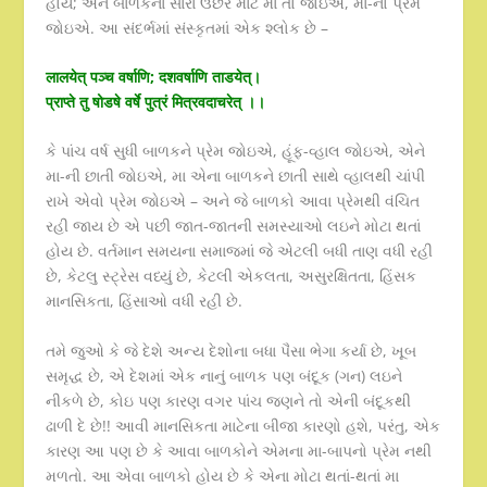
હોય; અને બાળકના સારા ઉછેર માટે મા તો જોઇએ, મા-નો પ્રેમ
જોઇએ. આ સંદર્ભમાં સંસ્કૃતમાં એક શ્લોક છે –
लालयेत् पञ्च वर्षाणि; दशवर्षाणि ताडयेत्।
प्राप्ते तु षोडषे वर्षे पुत्रं मित्रवदाचरेत् ।।
કે પાંચ વર્ષ સુધી બાળકને પ્રેમ જોઇએ, હૂંફ-વ્હાલ જોઇએ, એને
મા-ની છાતી જોઇએ, મા એના બાળકને છાતી સાથે વ્હાલથી ચાંપી
રાખે એવો પ્રેમ જોઇએ – અને જે બાળકો આવા પ્રેમથી વંચિત
રહી જાય છે એ પછી જાત-જાતની સમસ્યાઓ લઇને મોટા થતાં
હોય છે. વર્તમાન સમયના સમાજમાં જે એટલી બધી તાણ વધી રહી
છે, કેટલુ સ્ટ્રેસ વધ્યું છે, કેટલી એકલતા, અસુરક્ષિતતા, હિંસક
માનસિકતા, હિંસાઓ વધી રહી છે.
તમે જુઓ કે જે દેશે અન્ય દેશોના બધા પૈસા ભેગા કર્યા છે, ખૂબ
સમૃદ્ધ છે, એ દેશમાં એક નાનું બાળક પણ બંદૂક (ગન) લઇને
નીકળે છે, કોઇ પણ કારણ વગર પાંચ જણને તો એની બંદૂકથી
ઢાળી દે છે!! આવી માનસિકતા માટેના બીજા કારણો હશે, પરંતુ, એક
કારણ આ પણ છે કે આવા બાળકોને એમના મા-બાપનો પ્રેમ નથી
મળતો. આ એવા બાળકો હોય છે કે એના મોટા થતાં-થતાં મા