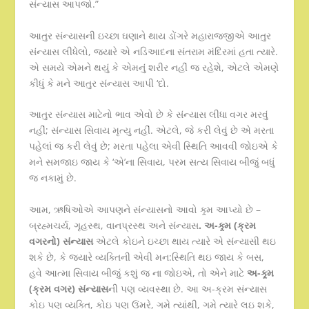
સંન્યાસ આપજો.”
આતુર સંન્યાસની ઇચ્છા ઘણાને થાય ડોંગરે મહારાજજીએ આતુર
સંન્યાસ લીધેલો, જ્યારે એ નડિઆદના સંતરામ મંદિરમાં હતા ત્યારે.
એ સમયે એમને થયું કે એમનું શરીર નહીં જ રહેશે, એટલે એમણે
કીધું કે મને આતુર સંન્યાસ આપી ‘દો.
આતુર સંન્યાસ માટેનો ભાવ એવો છે કે સંન્યાસ લીધા વગર મરવું
નહીં; સંન્યાસ સિવાય મૃત્યુ નહીં. એટલે, જે કરી લેવું છે એ મરતા
પહેલાં જ કરી લેવું છે; મરતા પહેલા એવી સ્થિતિ આવવી જોઇએ કે
મને સમજાઇ જાય કે ‘એ’ના સિવાય, પરમ સત્ય સિવાય બીજું બધું
જ નકામું છે.
આમ, ઋષિઓએ આપણને સંન્યાસનો આવો ક્ર્મ આપ્યો છે –
બ્રહ્મચર્ય, ગૃહસ્થ, વાનપ્રસ્થ અને સંન્યાસ
. અ-ક્ર્મ (ક્રમ
વગરનો) સંન્યાસ
એટલે કોઇને ઇચ્છા થાય ત્યારે એ સંન્યાસી થઇ
શકે છે, કે જ્યારે વ્યક્તિની એવી મન:સ્થિતિ થઇ જાય કે બસ,
હવે આત્મા સિવાય બીજું કશું જ ના જોઇએ, તો એને માટે
અ-ક્ર્મ
(ક્રમ વગર) સંન્યાસ
ની પણ વ્યવસ્થા છે. આ અ-ક્રમ સંન્યાસ
કોઇ પણ વ્યક્તિ, કોઇ પણ ઉંમરે, ગમે ત્યાંથી, ગમે ત્યારે લઇ શકે,