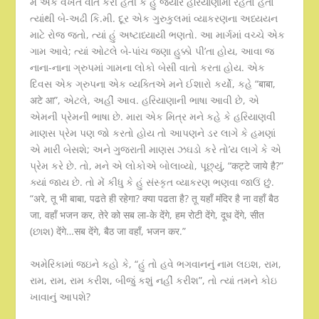
મેં એક વખત વાત કરી હતી કે હું જ્યારે હરિયાણામાં રહેતો હતો
ત્યાંથી બે-અઢી કિ.મી. દૂર એક ગુરુકુલમાં વ્યાકરણના અધ્યયન
માટે રોજ જતો, ત્યાં હું અષ્ટાધ્યાયી ભણતો. આ માર્ગમાં વચ્ચે એક
ગામ આવે; ત્યાં ઓટલે બે-પાંચ જણા હુક્કો પી’તા હોય, આવા જ
નાના-નાના ગ્રુપમાં ગામના લોકો બેસી વાતો કરતા હોય. એક
દિવસ એક ગ્રુપના એક વ્યક્તિએ મને ઈશારો કર્યો, કહે “बाबा,
अटे आ”, એટલે, અહીં આવ. હરિયાણાની ભાષા આવી છે, એ
એમની પ્રેમની ભાષા છે. મારા એક મિત્ર મને કહે કે હરિયાણવી
માણસ પ્રેમ પણ જો કરતો હોય તો આપણને ડર લાગે કે હમણાં
એ મારી બેસશે; અને ગુજરાતી માણસ ઝઘડો કરે તો’ય લાગે કે એ
પ્રેમ કરે છે. તો, મને એ લોકોએ બોલાવ્યો, પૂછ્યું, “कट्टे जाये है?”
ક્યાં જાય છે. તો મેં કીધુ કે હું સંસ્કૃત વ્યાકરણ ભણવા જાઉં છું.
“अरे, तू भी बाबा, पढते ही रहेगा? क्या पढता है? तू यहाँ मंदिर है ना वहाँ बैठ
जा, वहाँ भजन कर, तेरे को सब ला-के देंगे, हम रोटी देंगे, दूध देंगे, सीत
(છાશ) देंगे…सब देंगे, बैठ जा वहाँ, भजन कर.”
અમેરિકામાં જઇને કહો કે, “હું તો હવે ભગવાનનું નામ લઇશ, રામ,
રામ, રામ, રામ કરીશ, બીજું કશું નહીં કરીશ”, તો ત્યાં તમને કોઇ
ખાવાનું આપશે?