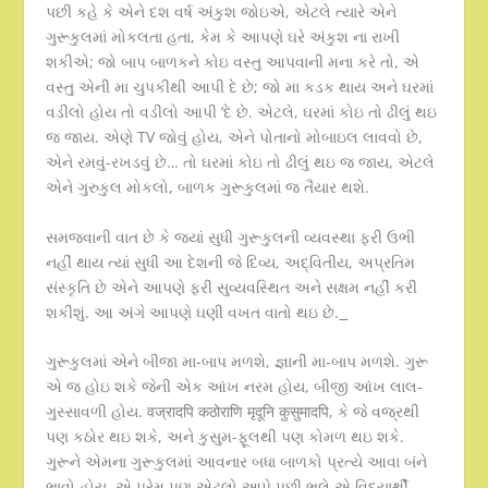
પછી કહે કે એને દશ વર્ષ અંકુશ જોઇએ, એટલે ત્યારે એને
ગુરૂકુલમાં મોકલતા હતા, કેમ કે આપણે ઘરે અંકુશ ના રાખી
શકીએ; જો બાપ બાળકને કોઇ વસ્તુ આપવાની મના કરે તો, એ
વસ્તુ એની મા ચુપકીથી આપી દે છે; જો મા કડક થાય અને ઘરમાં
વડીલો હોય તો વડીલો આપી ‘દે છે. એટલે, ઘરમાં કોઇ તો ઢીલું થઇ
જ જાય. એણે TV જોવું હોય, એને પોતાનો મોબાઇલ લાવવો છે,
એને રમવું-રખડવું છે… તો ઘરમાં કોઇ તો ઢીલું થઇ જ જાય, એટલે
એને ગુરુકુલ મોકલો, બાળક ગુરૂકુલમાં જ તૈયાર થશે.
સમજવાની વાત છે કે જ્યાં સુધી ગુરૂકુલની વ્યવસ્થા ફરી ઉભી
નહીં થાય ત્યાં સુધી આ દેશની જે દિવ્ય, અદ્વિતીય, અપ્રતિમ
સંસ્કૃતિ છે એને આપણે ફરી સુવ્યવસ્થિત અને સક્ષમ નહીં કરી
શકીશું. આ અંગે આપણે ઘણી વખત વાતો થઇ છે.
ગુરૂકુલમાં એને બીજા મા-બાપ મળશે, જ્ઞાની મા-બાપ મળશે. ગુરૂ
એ જ હોઇ શકે જેની એક આંખ નરમ હોય, બીજી આંખ લાલ-
ગુસ્સાવળી હોય. वज्रादपि कठोराणि मृदूनि कुसुमादपि, કે જે વજ્રથી
પણ કઠોર થઇ શકે, અને કુસુમ-ફૂલથી પણ કોમળ થઇ શકે.
ગુરૂને એમના ગુરૂકુલમાં આવનાર બધા બાળકો પ્રત્યે આવા બંને
ભાવો હોય, એ પ્રેમ પણ એટલો આપે પછી ભલે એ વિદ્યાર્થી