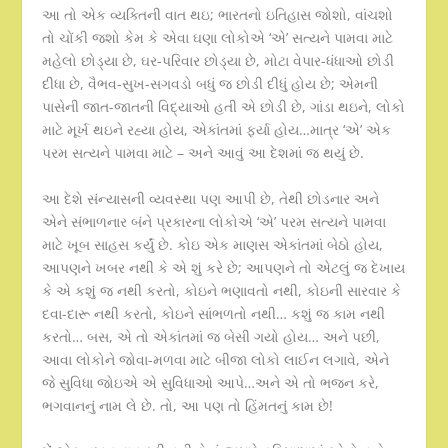
આ તો એક વ્યક્તિની વાત થઇ; ભારતનો ઇતિહાસ જોશો, વાંચશો
તો ચોંકી જશો કેમ કે એવા ઘણા લોકોએ ‘એ’ સત્યને પામવા માટે
મહેલો છોડ્યા છે, ઘર-પરિવાર છોડ્યા છે, મોટા વેપાર-ધંધાઓ છોડી
દીધા છે, વૈભવ-સુખ-સગવડો બધું જ છોડી દીધું હોય છે; એમની
પાસેની જાત-જાતની વિદ્યાઓ હતી એ છોડી છે, ગાંડા થઇને, લોકો
માટે મૂર્ખ થઇને રહ્યા હોય, એકાંતમાં ફર્યા હોય…માત્ર ‘એ’ એક
પરમ સત્યને પામવા માટે – અને આવું આ દેશમાં જ થયું છે.
આ દેશે સંન્યાસની વ્યવસ્થા પણ આપી છે, તેથી છોડનાર અને
એને સંભાળનાર બંને પ્રકારના લોકોએ ‘એ’ પરમ સત્યને પામવા
માટે ખૂબ સાહસ કર્યું છે. કોઇ એક માણસ એકાંતમાં બેઠો હોય,
આપણને ખબર નથી કે એ શું કરે છે; આપણને તો એટલું જ દેખાય
કે એ કશું જ નથી કરતો, કોઇને ભણાવતો નથી, કોઇની સારવાર કે
દવા-દારૂ નથી કરતો, કોઇને સાંભળતો નથી… કશું જ કામ નથી
કરતો… બસ, એ તો એકાંતમાં જ બેસી ગયો હોય… અને પછી,
આવા લોકોને જોવા-મળવા માટે બીજા લોકો લાઈન લગાવે, એને
જે સુવિધા જોઇએ એ સુવિધાઓ આપે…અને એ તો ભજન કરે,
ભગવાનનું નામ લે છે. તો, આ પણ તો હિંમતનું કામ છે!