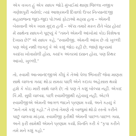
એક વખત હું એક સાધક જોડે મુંબઈમાં થાણા જિલ્લા નજીક
ગણેશપુરી ગયેલો; ત્યાં આશ્રમની દિવાલો ઉપર નિત્યાનંદજી
મહારાજના જુદા-જુદા પોઝમાં ફોટાઓ મઢ્યા હતા – એમની
બેસવાની એક ખાસ મુદ્રા હતી – એ’ય તમારે મસ્ત રીતે બેઠા હોય!
મેં સાથેના સાધકને પૂછ્યું કે “તમને એમની આંખોમાં કોઇ વિશેષતા
દેખાય છે?” એ સાધક કહે, “સ્વામીજી, એમની આંખ છે તો ખુલ્લી
પણ એવું નથી લાગતું કે એ કશું જોઇ રહી છે, જાણે શૂન્યમાં
ક્યાં’ય ખોવાયેલી હોય, ક્યાં’ક અંતરમાં ધ્યાન હોય, પણ સ્થિર
આંખો, ખુલ્લી.”
તો, સ્વામી આત્માનંદજીએ કીધું કે તેઓ પેલા ‘ભિખારી’ જેવા માણસ
સાથે ચાલતા ગયા; થોડા સમય પાછી એને કદાચ અહેસાસ થયો
હશે કે કોઇ મારી સાથે ચાલે છે; તો પણ તે કશું બોલ્યા નહીં. એકાદ
કિ.મી. સુધી ચાલ્યા, પછી સ્વામીજીથી રહેવાયું નહીં, એટલે
સ્વામીજીએ એમની આગળ જઇને પ્રણામ કર્યા, અને કહ્યું કે
“મને તમે કશું કહો.” તે છતાં તેમણે તો બાજુમાં થોડો રસ્તો કરીને
પાછું ચાલવા માંડ્યા. સ્વામીજી ફરીથી એમની પાછળ-પાછળ ગયા,
અને ફરી સામેથી એમને પ્રણામ કર્યા, વિનંતિ કરી કે “કૃપા કરીને
તમે મને કશું કહો.”