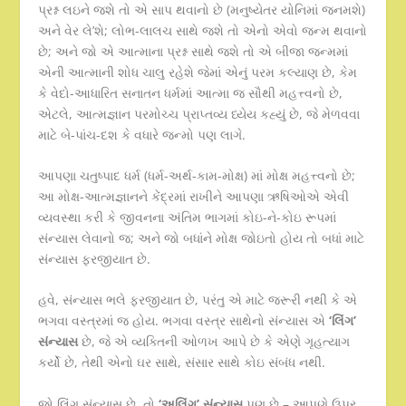
પ્રશ્ન લઇને જશે તો એ સાપ થવાનો છે (મનુષ્યેતર યોનિમાં જનમશે)
અને વેર લે’શે; લોભ-લાલચ સાથે જશે તો એનો એવો જન્મ થવાનો
છે; અને જો એ આત્માના પ્રશ્ન સાથે જશે તો એ બીજા જન્મમાં
એની આત્માની શોધ ચાલુ રહેશે જેમાં એનું પરમ કલ્યાણ છે, કેમ
કે વેદો-આધારિત સનાતન ધર્મમાં આત્મા જ સૌથી મહત્ત્વનો છે,
એટલે, આત્મજ્ઞાન પરમોચ્ચ પ્રાપ્તવ્ય ધ્યેય કહ્યું છે, જે મેળવવા
માટે બે-પાંચ-દશ કે વધારે જન્મો પણ લાગે.
આપણા ચતુષ્પાદ ધર્મ (ધર્મ-અર્થ-કામ-મોક્ષ) માં મોક્ષ મહત્ત્વનો છે;
આ મોક્ષ-આત્મજ્ઞાનને કેંદ્રમાં રાખીને આપણા ઋષિઓએ એવી
વ્યવસ્થા કરી કે જીવનના અંતિમ ભાગમાં કોઇ-ને-કોઇ રૂપમાં
સંન્યાસ લેવાનો જ; અને જો બધાંને મોક્ષ જોઇતો હોય તો બધાં માટે
સંન્યાસ ફરજીયાત છે.
હવે, સંન્યાસ ભલે ફરજીયાત છે, પરંતુ એ માટે જરૂરી નથી કે એ
ભગવા વસ્ત્રમાં જ હોય. ભગવા વસ્ત્ર સાથેનો સંન્યાસ એ
‘
લિંગ
’
સંન્યાસ
છે, જે એ વ્યક્તિની ઓળખ આપે છે કે એણે ગૃહત્યાગ
કર્યો છે, તેથી એનો ઘર સાથે, સંસાર સાથે કોઇ સંબંધ નથી.
જો લિંગ સંન્યાસ છે, તો
‘
અલિંગ
’
સંન્યાસ
પણ છે – આપણે ઉપર,