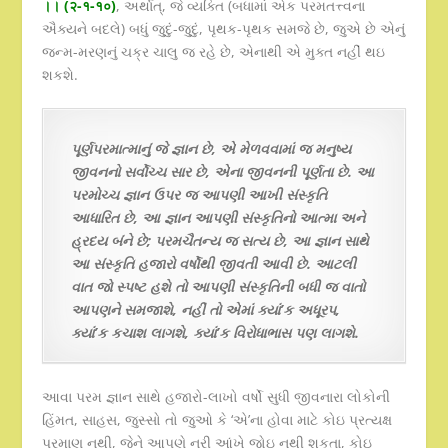
।। (२-१-१०)
, અર્થાત્, જે વ્યક્તિ (બધામાં એક પરમતત્ત્વના
ઐક્યને બદલે) બધું જુદું-જુદું, પૃથક-પૃથક સમજે છે, જુએ છે એનું
જન્મ-મરણનું ચક્ર ચાલુ જ રહે છે, એનાથી એ મુક્ત નહીં થઇ
શકશે.
પૂર્ણપરમાત્માનું જે જ્ઞાન છે, એ મેળવવામાં જ મનુષ્ય
જીવનનો સર્વોચ્ચ સાર છે, એના જીવનની પૂર્ણતા છે. આ
પરમોચ્ચ જ્ઞાન ઉપર જ આપણી આખી સંસ્કૃતિ
આધારિત છે, આ જ્ઞાન આપણી સંસ્કૃતિનો આત્મા અને
હ્રદય બંને છે; પરમચૈતન્ય જ સત્ય છે, આ જ્ઞાન સાથે
આ સંસ્કૃતિ હજારો વર્ષોથી જીવતી આવી છે. આટલી
વાત જો સ્પષ્ટ હશે તો આપણી સંસ્કૃતિની બધી જ વાતો
આપણને સમજાશે, નહીં તો એમાં ક્યાં’ક અધૂરપ,
ક્યાં’ક કચાશ લાગશે, ક્યાં’ક વિરોધાભાસ પણ લાગશે.
આવા પરમ જ્ઞાન સાથે હજારો-લાખો વર્ષો સુધી જીવનારા લોકોની
હિંમત, સાહસ, જુસ્સો તો જુઓ કે ‘એ’ના હોવા માટે કોઇ પ્રત્યક્ષ
પ્રમાણ નથી, જેને આપણે નરી આંખે જોઇ નથી શકતા, કોઇ