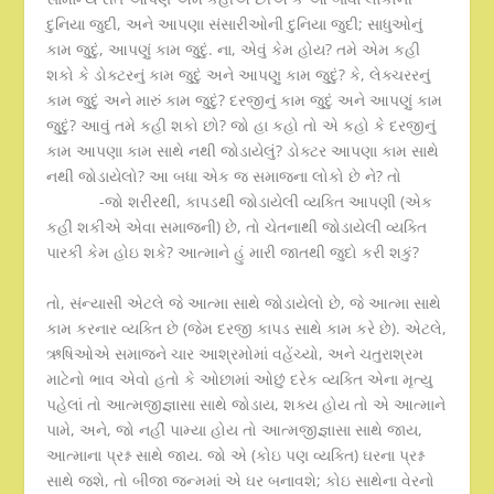
દુનિયા જુદી, અને આપણા સંસારીઓની દુનિયા જુદી; સાધુઓનું
કામ જુદું, આપણું કામ જુદું. ના, એવું કેમ હોય? તમે એમ કહી
શકો કે ડોક્ટરનું કામ જુદું અને આપણુ કામ જુદું? કે, લેક્ચરરનું
કામ જુદું અને મારું કામ જુદું? દરજીનું કામ જુદું અને આપણું કામ
જુદું? આવું તમે કહી શકો છો? જો હા કહો તો એ કહો કે દરજીનું
કામ આપણા કામ સાથે નથી જોડાયેલું? ડોક્ટર આપણા કામ સાથે
નથી જોડાયેલો? આ બધા એક જ સમાજના લોકો છે ને? તો
-જો શરીરથી, કાપડથી જોડાયેલી વ્યક્તિ આપણી (એક
કહી શકીએ એવા સમાજની) છે, તો ચેતનાથી જોડાયેલી વ્યક્તિ
પારકી કેમ હોઇ શકે? આત્માને હું મારી જાતથી જુદો કરી શકું?
તો, સંન્યાસી એટલે જે આત્મા સાથે જોડાયેલો છે, જે આત્મા સાથે
કામ કરનાર વ્યક્તિ છે (જેમ દરજી કાપડ સાથે કામ કરે છે). એટલે,
ઋષિઓએ સમાજને ચાર આશ્રમોમાં વહેંચ્યો, અને ચતુરાશ્રમ
માટેનો ભાવ એવો હતો કે ઓછામાં ઓછું દરેક વ્યક્તિ એના મૃત્યુ
પહેલાં તો આત્મજીજ્ઞાસા સાથે જોડાય, શક્ય હોય તો એ આત્માને
પામે, અને, જો નહીં પામ્યા હોય તો આત્મજીજ્ઞાસા સાથે જાય,
આત્માના પ્રશ્ન સાથે જાય. જો એ (કોઇ પણ વ્યક્તિ) ઘરના પ્રશ્ન
સાથે જશે, તો બીજા જન્મમાં એ ઘર બનાવશે; કોઇ સાથેના વેરનો