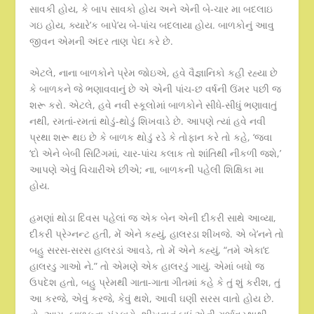
સાવકી હોય, કે બાપ સાવકો હોય અને એની બે-ચાર મા બદલાઇ
ગઇ હોય, ક્યારે’ક બાપે’ય બે-પાંચ બદલાયા હોય. બાળકોનું આવુ
જીવન એમની અંદર તાણ પેદા કરે છે.
એટલે, નાના બાળકોને પ્રેમ જોઇએ, હવે વૈજ્ઞાનિકો કહી રહ્યા છે
કે બાળકને જે ભણાવવાનું છે એ એની પાંચ-છ વર્ષની ઉંમર પછી જ
શરૂ કરો. એટલે, હવે નવી સ્કૂલોમાં બાળકોને સીધે-સીધું ભણાવાતું
નથી, રમતાં-રમતાં થોડું-થોડું શિખવાડે છે. આપણે ત્યાં હવે નવી
પ્રથા શરૂ થઇ છે કે બાળક થોડું રડે કે તોફાન કરે તો કહે, ‘જવા
‘દો એને બેબી સિટિંગમાં, ચાર-પાંચ કલાક તો શાંતિથી નીકળી જશે,’
આપણે એવું વિચારીએ છીએ; ના, બાળકની પહેલી શિક્ષિકા મા
હોય.
હમણાં થોડા દિવસ પહેલાં જ એક બેન એની દીકરી સાથે આવ્યા,
દીકરી પ્રેગ્નન્ટ હતી, મેં એને કહ્યું, હાલરડા શીખજે. એ બે’નને તો
બહુ સરસ-સરસ હાલરડાં આવડે, તો મેં એને કહ્યું, “તમે એકા’દ
હાલરડુ ગાઓ ને.” તો એમણે એક હાલરડું ગાયું. એમાં બધો જ
ઉપદેશ હતો, બહુ પ્રેમથી ગાતા-ગાતા ગીતમાં કહે કે તું શું કરીશ, તું
આ કરજે, એવું કરજે, કેવું થશે, આવી ઘણી સરસ વાતો હોય છે.