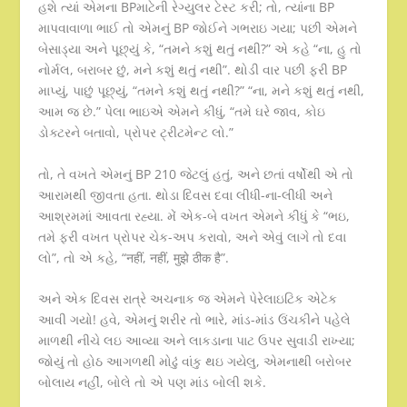
હશે ત્યાં એમના BPમાટેની રેગ્યુલર ટેસ્ટ કરી; તો, ત્યાંના BP
માપવાવાળા ભાઈ તો એમનું BP જોઈને ગભરાઇ ગયા; પછી એમને
બેસાડ્યા અને પૂછ્યું કે, “તમને કશું થતું નથી?” એ કહે “ના, હુ તો
નોર્મલ, બરાબર છું, મને કશું થતું નથી”. થોડી વાર પછી ફરી BP
માપ્યું, પાછું પૂછ્યું, “તમને કશું થતું નથી?” “ના, મને કશું થતું નથી,
આમ જ છે.” પેલા ભાઇએ એમને કીધું, “તમે ઘરે જાવ, કોઇ
ડોક્ટરને બતાવો, પ્રોપર ટ્રીટમેન્ટ લો.”
તો, તે વખતે એમનું BP 210 જેટલું હતું, અને છતાં વર્ષોથી એ તો
આરામથી જીવતા હતા. થોડા દિવસ દવા લીધી-ના-લીધી અને
આશ્રમમાં આવતા રહ્યા. મેં એક-બે વખત એમને કીધું કે “ભઇ,
તમે ફરી વખત પ્રોપર ચેક-અપ કરાવો, અને એવું લાગે તો દવા
લો”, તો એ કહે, “नहीं, नहीं, मुझे ठीक है”.
અને એક દિવસ રાત્રે અચનાક જ એમને પેરેલાઇટિક એટેક
આવી ગયો! હવે, એમનું શરીર તો ભારે, માંડ-માંડ ઉંચકીને પહેલે
માળથી નીચે લઇ આવ્યા અને લાકડાના પાટ ઉપર સુવાડી રાખ્યા;
જોયું તો હોઠ આગળથી મોઢું વાંકુ થઇ ગયેલુ, એમનાથી બરોબર
બોલાય નહીં, બોલે તો એ પણ માંડ બોલી શકે.