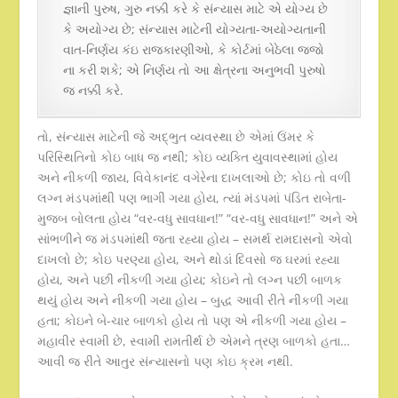
જ્ઞાની પુરુષ, ગુરુ નક્કી કરે કે સંન્યાસ માટે એ યોગ્ય છે
કે અયોગ્ય છે; સંન્યાસ માટેની યોગ્યતા-અયોગ્યતાની
વાત-નિર્ણય કંઇ રાજકારણીઓ, કે કોર્ટમાં બેઠેલા જજો
ના કરી શકે; એ નિર્ણય તો આ ક્ષેત્રના અનુભવી પુરુષો
જ નક્કી કરે.
તો, સંન્યાસ માટેની જે અદ્ભુત વ્યવસ્થા છે એમાં ઉંમર કે
પરિસ્થિતિનો કોઇ બાધ જ નથી; કોઇ વ્યક્તિ યુવાવસ્થામાં હોય
અને નીકળી જાય, વિવેકાનંદ વગેરેના દાખલાઓ છે; કોઇ તો વળી
લગ્ન મંડપમાંથી પણ ભાગી ગયા હોય, ત્યાં મંડપમાં પંડિત રાબેતા-
મુજબ બોલતા હોય “વર-વધુ સાવધાન!” “વર-વધુ સાવધાન!” અને એ
સાંભળીને જ મંડપમાંથી જતા રહ્યા હોય – સમર્થ રામદાસનો એવો
દાખલો છે; કોઇ પરણ્યા હોય, અને થોડાં દિવસો જ ઘરમાં રહ્યા
હોય, અને પછી નીકળી ગયા હોય; કોઇને તો લગ્ન પછી બાળક
થયું હોય અને નીકળી ગયા હોય – બુદ્ધ આવી રીતે નીકળી ગયા
હતા; કોઇને બે-ચાર બાળકો હોય તો પણ એ નીકળી ગયા હોય –
મહાવીર સ્વામી છે, સ્વામી રામતીર્થ છે એમને ત્રણ બાળકો હતા…
આવી જ રીતે આતુર સંન્યાસનો પણ કોઇ ક્રમ નથી.