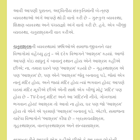
આવી આપણી પુરાતન, અદ્વિતીય સંસ્કૃતિમાંની બે-ત્રણ
વ્યવસ્થાઓ અંગે આપણે થોડી વાતો કરી છે – ગુરૂકુલ વ્યવસ્થા,
શિક્ષણ વ્યવસ્થા અને પંચયજ્ઞો અંગે વાતો કરી છે. હવે, એક બીજી
વ્યવસ્થા, ચતુરાશ્રમની વાત કરીએ.
ચતુરાશ્રમ
ની વ્યવસ્થામાં ઋષિઓએ સમાજ-જીવનને ચાર
વિભાગોમાં વહેંચ્યુ હતું – એ દરેક વિભાગને ‘આશ્રમ’ કહ્યાં. આજે
આપણે કોઇ સાધુનું કે બાવાનું સ્થાન હોય એને આશ્રમ કહીએ
છીએ; ના, તમારા ઘરને પણ ‘આશ્રમ’ કહ્યો છે – ગૃહસ્થાશ્રમ એ
પણ ‘આશ્રમ’ છે, પણ એને ‘આશ્રમ’ જેવુ બનાવવુ પડે, જેમાં એક
નાનું મંદિર હોય, અને જ્યાં મંદિર હોય ત્યાં ભગવાન હોય; આપણે
ઘરમાં મંદિર મૂકીએ છીએ એની સાથે એક બીજું મોટું ‘મંદિર’ પણ
હોય છે – TV-દેવનું મંદિર! અને આ ‘મંદિર’ની નીચે, ગોખલામાં
ભગવાન હોય! આશ્રમ તો આવો ના હોય, ઘર પણ જો ‘આશ્રમ’
હોય તો એને એ પ્રમાણે ‘આશ્રમ’ બનાવવું પડે. એટલે, સમાજના
ચારે’ય વિભાગોને ‘આશ્રમ’ કીધા છે – બ્રહ્મચર્યાશ્રમ,
ગૃહસ્થાશ્રમ, વાનપ્રસ્થાશ્રમ અને સંન્યાસાશ્રમ.
સામાન્ય રીતે આપણે એમ કહીએ છીએ કે આ બાવા લોકોની