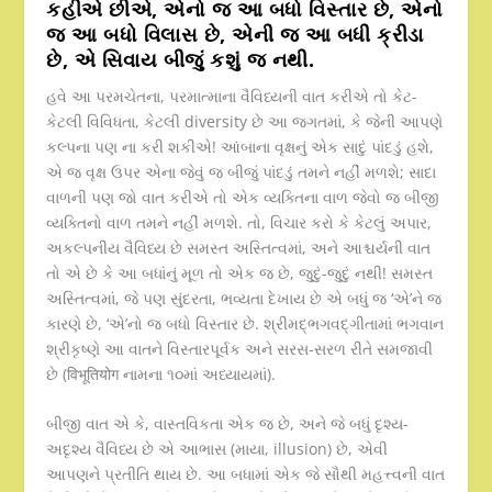
કહીએ છીએ, એનો જ આ બધો વિસ્તાર છે, એનો
જ આ બધો વિલાસ છે, એની જ આ બધી ક્રીડા
છે, એ સિવાય બીજું કશું જ નથી.
હવે આ પરમચેતના, પરમાત્માના વૈવિધ્યની વાત કરીએ તો કેટ-
કેટલી વિવિધતા, કેટલી diversity છે આ જગતમાં, કે જેની આપણે
કલ્પના પણ ના કરી શકીએ! આંબાના વૃક્ષનું એક સાદું પાંદડું હશે,
એ જ વૃક્ષ ઉપર એના જેવું જ બીજું પાંદડું તમને નહીં મળશે; સાદા
વાળની પણ જો વાત કરીએ તો એક વ્યક્તિના વાળ જેવો જ બીજી
વ્યક્તિનો વાળ તમને નહીં મળશે. તો, વિચાર કરો કે કેટલું અપાર,
અકલ્પનીય વૈવિધ્ય છે સમસ્ત અસ્તિત્વમાં, અને આશ્ચર્યની વાત
તો એ છે કે આ બધાંનું મૂળ તો એક જ છે, જુદું-જુદું નથી! સમસ્ત
અસ્તિત્વમાં, જે પણ સુંદરતા, ભવ્યતા દેખાય છે એ બધું જ ‘એ’ને જ
કારણે છે, ‘એ’નો જ બધો વિસ્તાર છે. શ્રીમદ્ભગવદ્ગીતામાં ભગવાન
શ્રીકૃષ્ણે આ વાતને વિસ્તારપૂર્વક અને સરસ-સરળ રીતે સમજાવી
છે (विभूतियोग નામના ૧૦માં અધ્યાયમાં).
બીજી વાત એ કે, વાસ્તવિકતા એક જ છે, અને જે બધું દૃશ્ય-
અદૃશ્ય વૈવિધ્ય છે એ આભાસ (માયા, illusion) છે, એવી
આપણને પ્રતીતિ થાય છે. આ બધામાં એક જે સૌથી મહત્ત્વની વાત