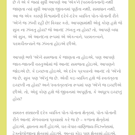
છે તે એ કે જ્યાં સુધી આપણે આ ‘એક’ને (પરમચેતનાને) નથી
જાણતા ત્યાં સુધી આપણા જીવનમાં પૂર્ણતા નથી, સમાધાન નથી.
આ જ એક કારણે વિશ્વમાંની દરેકે-દરેક વ્યક્તિ પોત-પોતાની રીતે
‘એ’ને જ ઝંખી રહી છે! વિચાર કરો, આપણામાંથી એવું કોણ હશે જે
સુખ ના ઝંખતુ હોય? જે આનંદ ઝંખતુ ના હોય? તો, આપણે બધા
એ સુખ, એ આનંદના રૂપમાં એ એકત્વને, પરમતત્ત્વને,
પરમચૈતન્યને જ ઝંખતા હોઇએ છીએ.
આપણે ભલે ‘એ’ને સમજતા કે જાણતા ના હોઇએ, પણ આપણે
જાત-જાતની વસ્તુઓમાં જે આનંદ સમજતા હોઇએ, આપણને
જોઇએ છે, કે ઇચ્છતા હોઇએ, એ દરેક પ્રકારનો આનંદ તો ‘એ’નો
જ છે, સુખ પણ ‘એ’નું જ છે. એવી કઇ વ્યક્તિ હશે જે સ્વતંત્રતા
ઇચ્છતી ના હોય? અને ‘સ્વતંત્રતા’ના રૂપમાં પણ ‘એ’ને જ ઇચ્છીએ
છીએ. તો, એવું કોણ હશે જે જીવનમાં અપૂર્ણતા, કે અધૂરપ ઇચ્છતું
હોય?
સમસ્ત સંસારની દરેક વ્યક્તિ પોત-પોતાના ક્ષેત્રમાં, પોત-પોતાની
રીતે આનંદ મેળવવાના પ્રયાસો કરે જ છે – કળાના ક્ષેત્રોમાં
હોઇએ, જ્ઞાનના માર્ગે હોઇએ, ઘર-વેપાર-વાણિજય-બિઝ્નેસમાં,
ટેક્નોલોજીના ક્ષેત્રમાં હોઇએ, અન્ય કોઇ પણ ક્ષેત્રમાં હોઇએ,