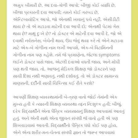
અમુક બીમારી છે, આ દવા-ગોળી આપો; બીજી કોઈ વ્યાધિ છે,
બીજા પ્રકારની દવા આપવી; તમને કોઈ ગરબડ છે,
એન્ટિબાયોટિક આપો, જો એનાથી ખાવાનું પચે નહીં, એસીડીટી
થાય છે તો એ મટાડવા માટેની દવા આપી દો; એનાથી પેટમાં ગેસ
થાય છે? માથું દુઃખે છે? તો ડોક્ટર એ માટેની દવા આપી દે, જો એ
દવાથી નર્વસનેસ, બેચેની થાય, ઉંઘ જેવું થયા કરે તો એને મટાડવા
માટે એક-બે ગોળીના નામ લખી આપશે, એક-બે વિટામિનની
ગોળીના નામ પણ કહેશે. તમે જે પ્રમાણેના, જેટલા symptoms
લઈને ડોક્ટર પાસે જાવ, એટલી દવાઓ વધતી જાય, અને મોંઘી
પણ થતી જાય. તો, આજનું મેડિકલ શિક્ષણ જો ડોક્ટરને પણ
સાચી દિશા નથી ભણાવતું, નથી દર્શાવતું, તો એ ડોક્ટર સામાન્ય
માણસની, દર્દીની સાચી ચિકિત્સા કઈ રીતે કરશે?
આપણી શિક્ષણ વ્યવસ્થામાંની બે-ત્રણ વાતો જોઈ તેમાંની એક
મુખ્ય હતી કે ત્યારની શિક્ષણ વ્યવસ્થા તદ્દન નિ:શુલ્ક હતી; બીજું,
દરેક વિદ્યાર્થીને એના પૈત્રિક વ્યવસાયનું શિક્ષણ આપવામાં આવતું
હતું, અને એની સાથે એના જીવન સંબંધી જે વાતો હતી એ પણ
શિખવાડવામાં આવતી. વિદ્યાર્થીનો પૈત્રિક ધંધો કોઈ પણ હોય,
એને એના શરીર-મન-ચેતના સંબંધી જ્ઞાન તો જરૂર આપવામાં