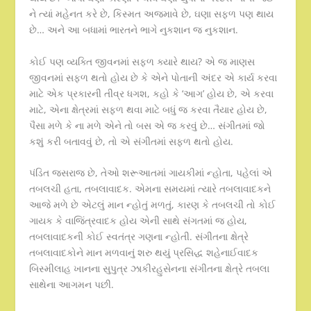
ને ત્યાં મહેનત કરે છે, કિસ્મત અજમાવે છે, ઘણા સફળ પણ થાય
છે… અને આ બધામાં ભારતને ભાગે નુકશાન જ નુકશાન.
કોઈ પણ વ્યક્તિ જીવનમાં સફળ ક્યારે થાય? એ જ માણસ
જીવનમાં સફળ થતો હોય છે કે એને પોતાની અંદર એ કાર્ય કરવા
માટે એક પ્રકારની તીવ્ર ધગશ, કહો કે ‘આગ’ હોય છે, એ કરવા
માટે, એના ક્ષેત્રમાં સફળ થવા માટે બધું જ કરવા તૈયાર હોય છે,
પૈસા મળે કે ના મળે એને તો બસ એ જ કરવું છે… સંગીતમાં જો
કશું કરી બતાવવું છે, તો એ સંગીતમાં સફળ થતો હોય.
પંડિત જસરાજ છે, તેઓ શરૂઆતમાં ગાયકીમાં ન્હોતા, પહેલાં એ
તબલચી હતા, તબલાવાદક. એમના સમયમાં ત્યારે તબલાવાદકને
આજે મળે છે એટલું માન ન્હોતું મળતું, કારણ કે તબલચી તો કોઈ
ગાયક કે વાજિંત્રવાદક હોય એની સાથે સંગતમાં જ હોય,
તબલાવાદકની કોઈ સ્વતંત્ર ગણના ન્હોતી. સંગીતના ક્ષેત્રે
તબલાવાદકોને માન મળવાનું શરુ થયું પ્રસિદ્ધ શહેનાઈવાદક
બિસ્મીલાહ ખાનના સુપુત્ર ઝાકીરહુસેનના સંગીતના ક્ષેત્રે તબલા
સાથેના આગમન પછી.