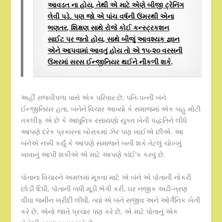
આવડત ના હોય
,
તેથી એ માટે એણે બીજી ટ્રેનિંગ
લેવી પડે. પણ જો એ પાંચ વર્ષની ઉંમરથી એના
ભણતર
,
શિક્ષણ સાથે રોજે કોઈ કન્સ્ટ્રકશન
સાઈટ પર જતો હોય
,
સાથે બીજું આવશ્યક જ્ઞાન
એને આપવામાં આવતું હોય તો એ ૧૫-૨૦ વરસની
ઉંમરમાં સરસ ઈન્જીનિયર થઈને નીકળી શકે
.
અહીં રાજપીપળા પાસે એક પરિવાર છે, પતિ-પત્ની બંને
ઈન્જીનિયર હતા, બંનેને વિચાર આવ્યો કે સમાજમાં એક બહુ મોટી
તકલીફ એ છે કે આધુનિક રસાયણો યુક્ત ખેતી પદ્ધતિને લીધે
આપણે દરેક પ્રકારના ખોરાકમાં ઝેર પણ ખાઈએ છીએ. આ
બંનેએ નક્કી કર્યું કે આપણે સમાજને બની શકે તેટલું ચોખ્ખું
ખાવાનું આપી શકીએ એ માટે આપણે કાંઈ’ક કરવું છે.
પોતાના વિચારને અમલમાં મૂકવા માટે એ બંને એ પોતાની નોકરી
છોડી દિધી, પોતાની બધી મૂડી ભેગી કરી, ઘર નજીક અઢી-ત્રણ
વીંઘા જમીન ખરીદી લીધી, ત્યાં એ બંને સજીવ અને ઓર્ગેનિક ખેતી
કરે છે, એનો જાતે પ્રચાર પણ કરે છે, એ માટે પોતાનું એક