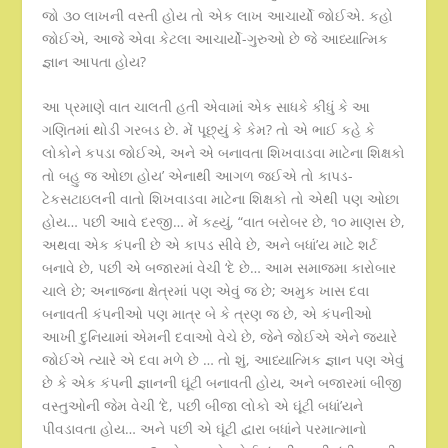
જો ૩૦ લાખની વસ્તી હોય તો એક લાખ આચાર્યો જોઈએ. કહો
જોઈએ, આજે એવા કેટલા આચાર્યો-ગુરુઓ છે જે આધ્યાત્મિક
જ્ઞાન આપતા હોય?
આ પ્રમાણે વાત ચાલતી હતી એવામાં એક સાધકે કીધું કે આ
ગણિતમાં થોડી ગરબડ છે. મેં પૂછ્યું કે કેમ? તો એ ભાઈ કહે કે
લોકોને કપડા જોઈએ, અને એ બનાવતા શિખવાડવા માટેના શિક્ષકો
તો બહુ જ ઓછા હોય’ એનાથી આગળ જઈએ તો કાપડ-
ટેકસટાઇલની વાતો શિખવાડવા માટેના શિક્ષકો તો એથી પણ ઓછા
હોય… પછી આવે દરજી… મેં કહ્યું, “વાત બરોબર છે, ૧૦ માણસ છે,
અથવા એક કંપની છે એ કાપડ સીવે છે, અને બધાં’ય માટે શર્ટ
બનાવે છે, પછી એ બજારમાં વેચી ‘દે છે… આમ સમાજમા કારોબાર
ચાલે છે; અનાજના ક્ષેત્રમાં પણ એવું જ છે; અમુક ખાસ દવા
બનાવતી કંપનીઓ પણ માત્ર બે કે ત્રણ જ છે, એ કંપનીઓ
આખી દુનિયામાં એમની દવાઓ વેચે છે, જેને જોઈએ એને જયારે
જોઈએ ત્યારે એ દવા મળે છે … તો શું, આધ્યાત્મિક જ્ઞાન પણ એવું
છે કે એક કંપની જ્ઞાનની ઘૂંટી બનાવતી હોય, અને બજારમાં બીજી
વસ્તુઓની જેમ વેચી ‘દે, પછી બીજા લોકો એ ઘૂંટી બધાં’યને
પીવડાવતા હોય… અને પછી એ ઘૂંટી દ્વારા બધાંને પરમાત્માનો