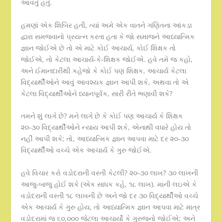
આવતું હતું.
હમણાં એક શિબિર હતી, ત્યાં અમે એક વાતને ગણિતના આંકડા
દ્વારા સમજવાનો પ્રયત્ન કરતા હતા કે જો સમાજને આધ્યાત્મિક
જ્ઞાન જોઈએ છે તો એ માટે કોઈ આચાર્ય, કોઈ શિક્ષક તો
જોઈએ, તો કેટલા આચાર્ય-કે-શિક્ષક જોઈએ. હવે તમે જ કહો,
અને ઈમાનદારીથી કહેજો કે કોઈ પણ શિક્ષક, આચાર્ય કેટલા
વિદ્યાર્થીઓને આવું આવશ્યક જ્ઞાન આપી શકે, અથવા તો એ
કેટલા વિદ્યાર્થીઓને ધ્યાનપૂર્વક, સારી રીતે ભણાવી શકે?
તમને શું લાગે છે? મને લાગે છે કે કોઈ પણ આચાર્ય કે શિક્ષક
૨૦-૩૦ વિદ્યાર્થીઓને ન્યાય આપી શકે, એનાથી વધારે હોય તો
નહીં આપી શકે; તો, આધ્યાત્મિક જ્ઞાન આપવા માટે દર ૨૦-૩૦
વિદ્યાર્થીઓ વચ્ચે એક આચાર્ય કે ગુરુ જોઈએ.
હવે વિચાર કરો વડોદરાની વસ્તી કેટલી? ૨૦-૩૦ લાખ? ૩૦ લાખની
આજુ-બાજુ હોઈ શકે (એક સાધક કહે, ૧૮ લાખ). માની લઇએ કે
વડોદરાની વસ્તી ૧૮ લાખની છે અને જો દર ૩૦ વિદ્યાર્થીઓ વચ્ચે
એક આચાર્ય કે ગુરુ હોય, તો આધ્યાત્મિક જ્ઞાન આપવા માટે માત્ર
વડોદરામાં જ ૬૦,૦૦૦ જેટલા આચાર્યો કે ગુરુજનો જોઈએ; અને