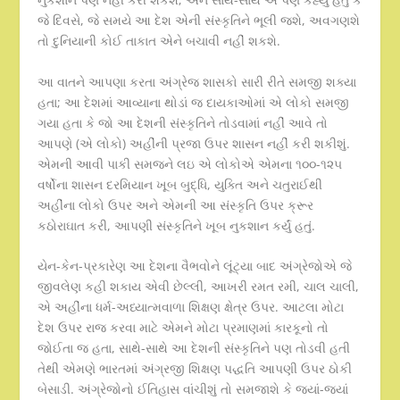
જે દિવસે, જે સમયે આ દેશ એની સંસ્કૃતિને ભૂલી જશે, અવગણશે
તો દુનિયાની કોઈ તાકાત એને બચાવી નહીં શકશે.
આ વાતને આપણા કરતા અંગ્રેજ શાસકો સારી રીતે સમજી શક્યા
હતા; આ દેશમાં આવ્યાના થોડાં જ દાયકાઓમાં એ લોકો સમજી
ગયા હતા કે જો આ દેશની સંસ્કૃતિને તોડવામાં નહીં આવે તો
આપણે (એ લોકો) અહીંની પ્રજા ઉપર શાસન નહીં કરી શકીશું.
એમની આવી પાકી સમજને લઇ એ લોકોએ એમના ૧૦૦-૧૨૫
વર્ષોના શાસન દરમિયાન ખૂબ બુદ્ધિ, યુક્તિ અને ચતુરાઈથી
અહીંના લોકો ઉપર અને એમની આ સંસ્કૃતિ ઉપર ક્રૂર
કઠોરાઘાત કરી, આપણી સંસ્કૃતિને ખૂબ નુકશાન કર્યું હતું.
યેન-કેન-પ્રકારેણ આ દેશના વૈભવોને લૂંટ્યા બાદ અંગ્રેજોએ જે
જીવલેણ કહી શકાય એવી છેલ્લી, આખરી રમત રમી, ચાલ ચાલી,
એ અહીંના ધર્મ-અધ્યાત્મવાળા શિક્ષણ ક્ષેત્ર ઉપર. આટલા મોટા
દેશ ઉપર રાજ કરવા માટે એમને મોટા પ્રમાણમાં કારકૂનો તો
જોઈતા જ હતા, સાથે-સાથે આ દેશની સંસ્કૃતિને પણ તોડવી હતી
તેથી એમણે ભારતમાં અંગ્રજી શિક્ષણ પદ્ધતિ આપણી ઉપર ઠોકી
બેસાડી. અંગ્રેજોનો ઈતિહાસ વાંચીશું તો સમજાશે કે જ્યાં-જ્યાં