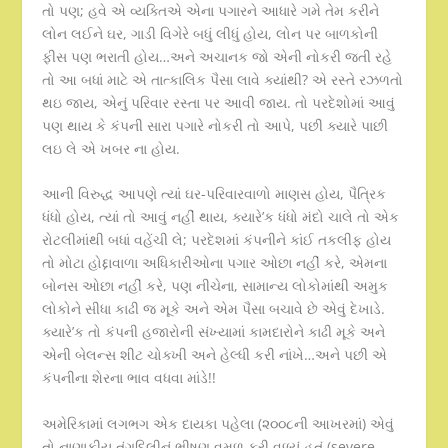
તો પણ; હવે એ વ્યક્તિએ એના પગારને આધારે ગમે તેમ કરીને
લોન લઈને ઘર, ગાડી વિગેરે બધું લીધું હોય, લોન પર બાળકોની
ફીસ પણ ભરાતી હોય…અને અચાનક જો એની નોકરી જતી રહે
તો આ બધાં માટે એ તાત્કાલિક પૈસા લાવે ક્યાંથી? એ રસ્તે રઝળતો
થઇ જાય, એનું પરિવાર રસ્તા પર આવી જાય. તો પરદેશોમાં આવું
પણ થાય કે કંપની સારા પગારે નોકરી તો આપે, પછી ક્યારે પાછી
લઇ લે એ ખબર ના હોય.
આની વિરુદ્ધ આપણે ત્યાં ઘર-પરિવારવાળો માણસ હોય, પૈત્રિક
ધંધો હોય, ત્યાં તો આવું નહીં થાય, ક્યારે’ક ધંધો મંદો ચાલે તો એક
રોટલીમાંથી બધાં વહેંચી લે; પરદેશમાં કંપનીને કાંઈ તકલીફ હોય
તો મોટા હોદ્દાવાળા અધિકારીઓના પગાર ઓછા નહીં કરે, એમના
બોનસ ઓછા નહીં કરે, પણ નીચેના, સામાન્ય લોકોમાંથી અમુક
લોકોને સીધા કાઢી જ મૂકે અને એમ પૈસા બચાવે છે એવું દેખાડે.
ક્યારે’ક તો કંપની હજારોની સંખ્યામાં કામદારોને કાઢી મૂકે અને
એની બેલન્સ શીટ ચોક્ખી અને હેલ્ધી કરી નાંખે…અને પછી એ
કંપનીના શેરના ભાવ વધવા માંડે!!
અમેરિકામાં લગભગ એક દાયકા પહેલા (૨૦૦૮ની આખરમાં) એવું
તો નાણાકીય તંગદિલીનું ભીષણ વમળ ફરી વળ્યું હતું (severe