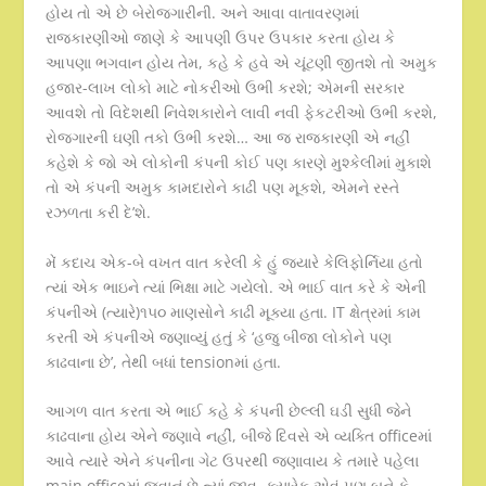
હોય તો એ છે બેરોજગારીની. અને આવા વાતાવરણમાં
રાજકારણીઓ જાણે કે આપણી ઉપર ઉપકાર કરતા હોય કે
આપણા ભગવાન હોય તેમ, કહે કે હવે એ ચૂંટણી જીતશે તો અમુક
હજાર-લાખ લોકો માટે નોકરીઓ ઉભી કરશે; એમની સરકાર
આવશે તો વિદેશથી નિવેશકારોને લાવી નવી ફેકટરીઓ ઉભી કરશે,
રોજગારની ઘણી તકો ઉભી કરશે… આ જ રાજકારણી એ નહીં
કહેશે કે જો એ લોકોની કંપની કોઈ પણ કારણે મુશ્કેલીમાં મુકાશે
તો એ કંપની અમુક કામદારોને કાઢી પણ મૂકશે, એમને રસ્તે
રઝળતા કરી દે’શે.
મેં કદાચ એક-બે વખત વાત કરેલી કે હું જયારે કેલિફોર્નિયા હતો
ત્યાં એક ભાઇને ત્યાં ભિક્ષા માટે ગયેલો. એ ભાઈ વાત કરે કે એની
કંપનીએ (ત્યારે)૧૫૦ માણસોને કાઢી મૂક્યા હતા. IT ક્ષેત્રમાં કામ
કરતી એ કંપનીએ જણાવ્યું હતું કે ‘હજુ બીજા લોકોને પણ
કાઢવાના છે’, તેથી બધાં tensionમાં હતા.
આગળ વાત કરતા એ ભાઈ કહે કે કંપની છેલ્લી ઘડી સુધી જેને
કાઢવાના હોય એને જણાવે નહીં, બીજે દિવસે એ વ્યક્તિ officeમાં
આવે ત્યારે એને કંપનીના ગેટ ઉપરથી જણાવાય કે તમારે પહેલા
main officeમાં જવાનું છે ત્યાં જાવ. ક્યારેક એવું પણ બને કે