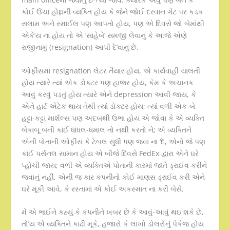
કોઈ ઉંચા હોદ્દાની વ્યક્તિ હોય કે જેને જોઈ દરવાન ગેટ પર કડક
સલામ અને સ્માઈલ પણ આપતો હોય, પણ એ દિવસે જો બેમાંથી
એકે’ય ના હોય તો એ ‘સાહેબે’ સમજી લેવાનું કે આજે એણે
રાજીનામું (resignation) આપી દે’વાનું છે.
ઓફીસમાં resignation લેટર તૈયાર હોય, એ કાર્યવાહી ચાલતી
હોય ત્યારે ત્યાં એક ડોક્ટર પણ હાજર હોય, કેમ કે અચાનક
આવું કરવું પડતું હોય ત્યારે એને depression આવી જાય, કે
એને હાર્ટ એટેક થાય તેથી ત્યાં ડોક્ટર હોય; ત્યાં વળી એક-બે
હટ્ટા-કટ્ટા માર્શલ્સ પણ અદબથી ઉભા હોય એ જોવા કે એ વ્યક્તિ
બેકાબૂ બની કાંઈ ધાંધલ-ધમાલ તો નથી કરતો ને; એ વ્યક્તિને
એની પોતાની ઓફીસ કે ટેબલ સુધી પણ જવા ના ‘દે, એનો જે પણ
કાંઈ પર્સનલ સામાન હોય એ બીજે દિવસે FedEx દ્વારા એને ઘરે
પ્હોંચી જાય; વળી એ વ્યક્તિએ પોતાની કારમાં જાતે ડ્રાઈવ કરીને
જવાનું નહીં, એની જ કાર કંપનીનો કોઈ માણસ ડ્રાઈવ કરી એને
ઘરે મૂકી આવે, કે રસ્તામાં એ કોઈ અકસ્માત ના કરી બેસે.
મેં એ ભાઈને કહ્યું કે કંપનીને ખબર છે કે આવું-આવું થઇ શકે છે,
તો’ય એ વ્યક્તિને કાઢી મૂકે, હજારો કે લાખો ડોલરોનું પેકેજ હોય