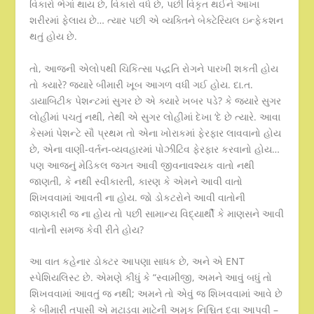
વિકારો ભેગાં થાય છે, વિકારો વધે છે, પછી વિકૃત થઈને આખા
શરીરમાં ફેલાય છે… ત્યાર પછી એ વ્યક્તિને બેક્ટેરિયલ ઇન્ફેકશન
થતું હોય છે.
તો, આજની એલોપથી ચિકિત્સા પદ્ધતિ રોગને પારખી શકતી હોય
તો ક્યારે? જયારે બીમારી ખૂબ આગળ વધી ગઈ હોય. દા.ત.
ડાયાબિટીક પેશન્ટમાં સુગર છે એ ક્યારે ખબર પડે? કે જયારે સુગર
લોહીમાં પચતું નથી, તેથી એ સુગર લોહીમાં દેખા ‘દે છે ત્યારે. આવા
કેસમાં પેશન્ટે સૌ પ્રથમ તો એના ખોરાકમાં ફેરફાર લાવવાનો હોય
છે, એના વાણી-વર્તન-વ્યવહારમાં પોઝીટિવ ફેરફાર કરવાનો હોય…
પણ આજનું મેડિકલ જગત આવી જીવનાવશ્યક વાતો નથી
જાણતી, કે નથી સ્વીકારતી, કારણ કે એમને આવી વાતો
શિખવવામાં આવતી ના હોય. જો ડોકટરોને આવી વાતોની
જાણકારી જ ના હોય તો પછી સામાન્ય વિદ્યાર્થી કે માણસને આવી
વાતોની સમજ કેવી રીતે હોય?
આ વાત કહેનાર ડોક્ટર આપણા સાધક છે, અને એ ENT
સ્પેશિયલિસ્ટ છે. એમણે કીધું કે “સ્વામીજી, અમને આવું બધું તો
શિખવવામાં આવતું જ નથી; અમને તો એવું જ શિખવવામાં આવે છે
કે બીમારી તપાસી એ મટાડવા માટેની અમુક નિશ્ચિત દવા આપવી –