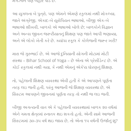
મેગેઝીન પણ બહાર પાડે છે.
આ યુગલના બે પુત્રો, પણ એમને એમણે સ્કુલમાં નથી મોકલ્યા,
જાતે અંગ્રેજી, એકાદ-બે યુરોપિયન ભાષાઓ, બીજી એક-બે
ભાષાઓ શીખવી, બાળકો એ ભાષાઓ બોલે છે; બાળકોને વિજ્ઞાન
અને અન્ય જીવન જરૂરીયાતનું શિક્ષણ પણ જાતે આપી ભણાવ્યા,
અને એ લોકો ખેતી કરે છે. ક્યાં’ય સ્કૂલ કે કોલેજની જરૂર ખરી?
મારા જે ગુરુભાઈ છે, એ આજે દુનિયાની યોગની મોટામાં મોટી
સંસ્થા – Bihar School of Yoga – છે એના એ પ્રેસીડેન્ટ છે. એ
કોઈ સ્કુલમાં નથી ગયા, કે નથી એમનું એકે’ય ધોરણનું શિક્ષણ.
તો, પહેલાની શિક્ષણ વ્યવસ્થા એવી હતી કે એ આપણને પૂર્ણતા
તરફ લઇ જતી હતી, પરંતુ આજની જે શિક્ષણ વ્યવસ્થા છે, એ
સિસ્ટમ આપણને જીવનમાં પૂર્ણતા તરફ તો નથી જ લઇ જતી.
બીજી અગત્યની વાત એ કે પહેલાની વ્યવસ્થામાં બાળક ૨૦ વર્ષમાં
એને ગમતા ક્ષેત્રમાં સ્નાતક થઇ શકતો હતો, એની સામે આજની
સિસ્ટમમાં ૩૦-૩૫ વર્ષ થઇ જાય છે, તો એના ૧૫ વર્ષની ઉર્જાનું શું?