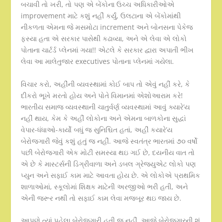
બચાવી તો ખરી, તો પણ એ બેંકોના ઉચ્ચ અધિકારીઓએ
improvement માટે કશું નહીં કર્યું, ઉલટાના એ બેંકોમાંથી
નીકળતા એમના જે મસમોટા increment અને બોનસના પેકેજ
ફ્સ્યા હતા એ સરકાર પાસેથી કઢાવ્યા, અને એ લેવા એ લોકો
પોતાના ચાર્ટર્ડ પ્લેનમાં ગયા!! એટલે કે સરકાર દ્વારા અપાતી ભીખ
લેવા આ માલેતુજાર executives પોતાના પ્લેનમાં ગયેલા.
વિચાર કરો, અહીંની વ્યવસ્થામાં કોઈ બાપ તો એવું નહીં કરે, કે
દીકરો ભૂખે મરતો હોય અને પોતે વિમાનમાં એશોઆરામ કરે!
ભારતીય સમાજ વ્યવસ્થાની ચાતુર્વર્ણ વ્યવસ્થામાં આવું ક્યારે’ય
નહીં થાય, કેમ કે અહીં લોકોના અને એમના બાળકોના સુદ્ધાં
વેપાર-ધંધાઓ-કાર્યો બધું જ સુનિશ્ચિત હતાં, અહીં કયારે’ય
બેરોજગારી જેવું કશું હતું જ નહીં. આજે સ્વતંત્ર ભારતમાં ૭૦ વર્ષો
પછી બેરોજગારી એક મોટી સમસ્યા થઇ ગઈ છે, દયનીય વાત તો
એ છે કે માસ્ટર્સની ડિગ્રીવાળા અને ડબલ ગ્રેજ્યુએટ લોકો પણ
પ્યુન અને સફાઈ કામ માટે આવતા હોય છે. એ લોકોએ પ્રાથમિક
શાળાઓમાં, સ્કૂલોમાં શિક્ષક માટેની અરજીઓ ભરી હતી, અને
એની જરૂર નથી તો સફાઈ કામ લેવા મજબૂર થઇ જાય છે.
આપણે ત્યાં પહેલા બેરોજગારી હતી જ નહીં. આજે બેરોજગારની શું