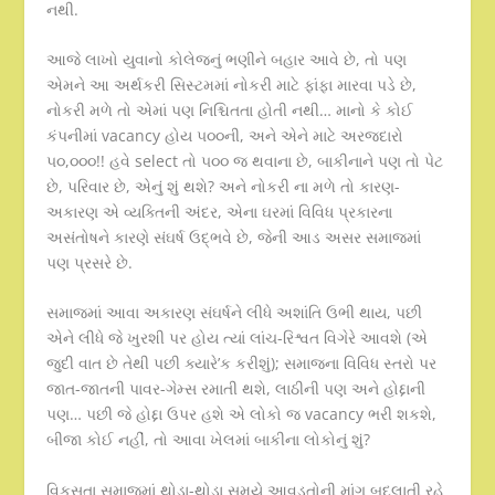
નથી.
આજે લાખો યુવાનો કોલેજનું ભણીને બહાર આવે છે, તો પણ
એમને આ અર્થકરી સિસ્ટમમાં નોકરી માટે ફાંફા મારવા પડે છે,
નોકરી મળે તો એમાં પણ નિશ્ચિતતા હોતી નથી… માનો કે કોઈ
કંપનીમાં vacancy હોય ૫૦૦ની, અને એને માટે અરજદારો
૫૦,૦૦૦!! હવે select તો ૫૦૦ જ થવાના છે, બાકીનાને પણ તો પેટ
છે, પરિવાર છે, એનું શું થશે? અને નોકરી ના મળે તો કારણ-
અકારણ એ વ્યક્તિની અંદર, એના ઘરમાં વિવિધ પ્રકારના
અસંતોષને કારણે સંઘર્ષ ઉદ્ભવે છે, જેની આડ અસર સમાજમાં
પણ પ્રસરે છે.
સમાજમાં આવા અકારણ સંઘર્ષને લીધે અશાંતિ ઉભી થાય, પછી
એને લીધે જે ખુરશી પર હોય ત્યાં લાંચ-રિશ્વત વિગેરે આવશે (એ
જુદી વાત છે તેથી પછી ક્યારે’ક કરીશું); સમાજના વિવિધ સ્તરો પર
જાત-જાતની પાવર-ગેમ્સ રમાતી થશે, લાઠીની પણ અને હોદ્દાની
પણ… પછી જે હોદ્દા ઉપર હશે એ લોકો જ vacancy ભરી શકશે,
બીજા કોઈ નહીં, તો આવા ખેલમાં બાકીના લોકોનું શું?
વિકસતા સમાજમાં થોડા-થોડા સમયે આવડતોની માંગ બદલાતી રહે