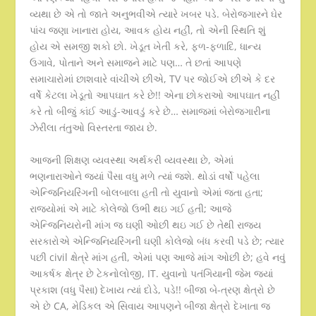
વ્યથા છે એ તો જાતે અનુભવીએ ત્યારે ખબર પડે. બેરોજગારને ઘેર
પાંચ જણા ખાનારા હોય, આવક હોય નહીં, તો એની સ્થિતિ શું
હોય એ સમજી શકો છો. ખેડૂત ખેતી કરે, ફળ-ફળાદિ, ધાન્ય
ઉગાવે, પોતાને અને સમાજને માટે પણ… તે છતાં આપણે
સમાચારોમાં છાશવારે વાંચીએ છીએ, TV પર જોઈએ છીએ કે દર
વર્ષે કેટલા ખેડૂતો આપઘાત કરે છે!! એના છોકરાઓ આપઘાત નહીં
કરે તો બીજું કાંઈ આડું-આવડું કરે છે… સમાજમાં બેરોજગારીના
ઝેરીલા તંતુઓ વિસ્તરતા જાય છે.
આજની શિક્ષણ વ્યવસ્થા અર્થકરી વ્યવસ્થા છે, એમાં
ભણનારાઓને જ્યાં પૈસા વધુ મળે ત્યાં જશે. થોડાં વર્ષો પહેલા
એન્જિનિયરિંગની બોલબાલા હતી તો યુવાનો એમાં જતા હતા;
રાજ્યોમાં એ માટે કોલેજો ઉભી થઇ ગઈ હતી; આજે
એન્જિનિયરોની માંગ જ ઘણી ઓછી થઇ ગઈ છે તેથી રાજ્ય
સરકારોએ એન્જિનિયરિંગની ઘણી કોલેજો બંધ કરવી પડે છે; ત્યાર
પછી civil ક્ષેત્રે માંગ હતી, એમાં પણ આજે માંગ ઓછી છે; હવે નવું
આકર્ષક ક્ષેત્ર છે ટેકનોલોજી, IT. યુવાનો પતંગિયાની જેમ જ્યાં
પ્રકાશ (વધુ પૈસા) દેખાય ત્યાં દોડે, પડે!! બીજા બે-ત્રણ ક્ષેત્રો છે
એ છે CA, મેડિકલ એ સિવાય આપણને બીજા ક્ષેત્રો દેખાતા જ