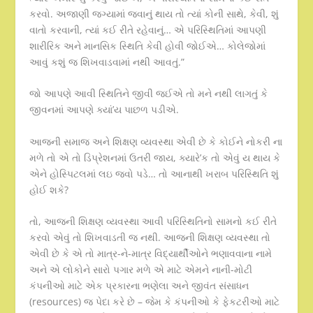
કરવો. અજાણી જગ્યામાં જવાનું થાય તો ત્યાં કોની સાથે, કેવી, શું
વાતો કરવાની, ત્યાં કઈ રીતે રહેવાનું… એ પરિસ્થિતિમાં આપણી
શારીરિક અને માનસિક સ્થિતિ કેવી હોવી જોઈએ… કોલેજોમાં
આવું કશું જ શિખવાડવામાં નથી આવતું.”
જો આપણે આવી સ્થિતિને જીવી જઈએ તો મને નથી લાગતું કે
જીવનમાં આપણે ક્યાં’ય પાછળ પડીએ.
આજની સમાજ અને શિક્ષણ વ્યવસ્થા એવી છે કે કોઈને નોકરી ના
મળે તો એ તો ડિપ્રેશનમાં ઉતરી જાય, ક્યારે’ક તો એવું ય થાય કે
એને હોસ્પિટલમાં લઇ જવો પડે… તો આનાથી ખરાબ પરિસ્થિતિ શું
હોઈ શકે?
તો, આજની શિક્ષણ વ્યવસ્થા આવી પરિસ્થિતિનો સામનો કઈ રીતે
કરવો એવું તો શિખવાડતી જ નથી. આજની શિક્ષણ વ્યવસ્થા તો
એવી છે કે એ તો માત્ર-ને-માત્ર વિદ્યાર્થીઓને ભણાવવાના નામે
અને એ લોકોને સારો પગાર મળે એ માટે એમને નાની-મોટી
કંપનીઓ માટે એક પ્રકારના ભણેલા અને જીવંત સંસાધન
(resources) જ પેદા કરે છે – જેમ કે કંપનીઓ કે ફેકટરીઓ માટે