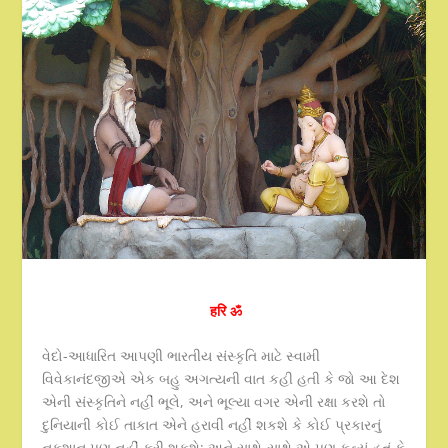
हरि ॐ
વેદો-આધારિત આપણી ભારતીય સંસ્કૃતિ માટે સ્વામી
વિવેકાનંદજીએ એક બહુ અગત્યની વાત કહી હતી કે જો આ દેશ
એની સંસ્કૃતિને નહીં ભૂલે, અને ભૂલ્યા વગર એની રક્ષા કરશે તો
દુનિયાની કોઈ તાકાત એને હરાવી નહીં શકશે કે કોઈ પ્રકારનું
નુકશાન પણ નહીં કરી શકશે; અને સાથે-સાથે એ પણ કહ્યું હતું કે