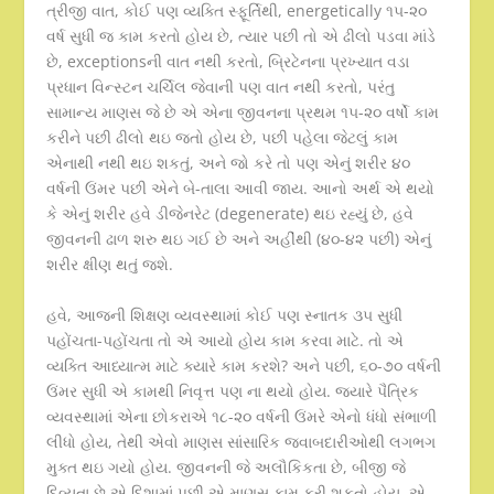
ત્રીજી વાત, કોઈ પણ વ્યક્તિ સ્ફૂર્તિથી, energetically ૧૫-૨૦
વર્ષ સુધી જ કામ કરતો હોય છે, ત્યાર પછી તો એ ઢીલો પડવા માંડે
છે, exceptionsની વાત નથી કરતો, બ્રિટેનના પ્રખ્યાત વડા
પ્રધાન વિન્સ્ટન ચર્ચિલ જેવાની પણ વાત નથી કરતો, પરંતુ
સામાન્ય માણસ જે છે એ એના જીવનના પ્રથમ ૧૫-૨૦ વર્ષો કામ
કરીને પછી ઢીલો થઇ જતો હોય છે, પછી પહેલા જેટલું કામ
એનાથી નથી થઇ શકતું, અને જો કરે તો પણ એનું શરીર ૪૦
વર્ષની ઉંમર પછી એને બે-તાલા આવી જાય. આનો અર્થ એ થયો
કે એનું શરીર હવે ડીજેનરેટ (degenerate) થઇ રહ્યું છે, હવે
જીવનની ઢાળ શરુ થઇ ગઈ છે અને અહીંથી (૪૦-૪૨ પછી) એનું
શરીર ક્ષીણ થતું જશે.
હવે, આજની શિક્ષણ વ્યવસ્થામાં કોઈ પણ સ્નાતક ૩૫ સુધી
પહોંચતા-પહોંચતા તો એ આયો હોય કામ કરવા માટે. તો એ
વ્યક્તિ આધ્યાત્મ માટે ક્યારે કામ કરશે? અને પછી, ૬૦-૭૦ વર્ષની
ઉંમર સુધી એ કામથી નિવૃત્ત પણ ના થયો હોય. જયારે પૈત્રિક
વ્યવસ્થામાં એના છોકરાએ ૧૮-૨૦ વર્ષની ઉંમરે એનો ધંધો સંભાળી
લીધો હોય, તેથી એવો માણસ સાંસારિક જવાબદારીઓથી લગભગ
મુક્ત થઇ ગયો હોય. જીવનની જે અલૌકિકતા છે, બીજી જે
દિવ્યતા છે એ દિશામાં પછી એ માણસ કામ કરી શકતો હોય. એ