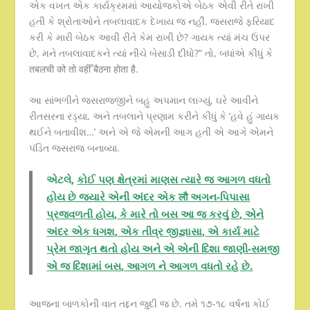
એક વખત એક કાર્યક્રમમાં આયોજકોએ બેઠક એવી રીતે રાખી
હતી કે શ્રોતાઓને તબલાવાદક દેખાય જ નહીં. જસરાજે ફરિયાદ
કરી કે મારી બેઠક આવી રીતે કેમ રાખી છે? ગાયક ત્યાં મંચ ઉપર
છે, મને તબલાવાદકને ત્યાં નીચે બેસાડી દીધો?” તો, બધાંએ કીધું કે
तबलची को तो वहीँ बैठना होता है.
આ સાંભળીને જસરાજજીને બહુ અપમાન લાગ્યું, ઘરે આવીને
રીતસરના રડ્યા, અને તબલાને પ્રણામ કરીને કીધું કે ‘હવે હું ગાયક
થઈને બતાવીશ…’ અને એ જે એમની આગ હતી એ આગે એમને
પંડિત જસરાજ બનાવ્યા.
એટલે,
કોઈ પણ ક્ષેત્રમાં માણસ ત્યારે જ આગળ વધતો
હોય છે જયારે એની અંદર એક
लौ
અગન-પિપાસા
પ્રજવળતી હોય
,
કે મારે તો બસ આ જ કરવું છે
,
એને
અંદર એક ધગશ
,
એક તીવ્ર જીજ્ઞાસા
,
એ કાર્ય માટે
પ્રેમ જાગૃત થતો હોય અને એ એની દિશા જાણી-સમજી
એ જ દિશામાં બસ
,
આગળ ને આગળ વધતો રહે છે.
આજના બાળકોની વાત તદ્દન જુદી જ છે. તમે ૧૭-૧૮ વર્ષના કોઈ