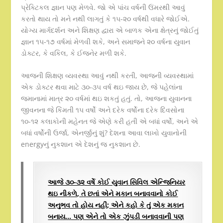
પ્રેક્ટિકલ જ્ઞાન પણ મેળવે. જો એ પાંચ વર્ષની ઉંમરથી આવું
કરતો થાય તો મને નથી લાગતું કે ૧૫-૨૦ વર્ષથી વધારે જોઈએ.
યોગ્ય માર્ગદર્શન અને શિક્ષણ દ્વારા એ બાળક એના ક્ષેત્રનું જોઈતું
જ્ઞાન ૧૫-૧૭ વર્ષમાં મેળવી શકે, અને સમાજને ૨૦ વર્ષના યુવાન
ડોક્ટર, કે વકિલ, કે ઈજનેર મળી શકે.
આજની શિક્ષણ વ્યવસ્થા આવું નથી કરતી, આજની વ્યવસ્થામાં
એક ડોક્ટર થવા માટે ૩૦-૩૫ વર્ષ થઇ જાય છે, જે પહેલાંના
જમાનામાં માત્ર ૨૦ વર્ષમાં થઇ શકતું હતું. તો, આજના યુવાનના
જીવનના જે કિંમતી ૧૫ વર્ષો અને દરેક વર્ષોના દરેક દિવસોના
૧૦-૧૨ કલાકોની મહેનત જે એણે કરી હતી એ બધાં વર્ષો, અને એ
બધાં વર્ષોની ઉર્જા, એનર્જીનું શું? દેશના આવા લાખો યુવાનોની
energyનું નુકશાન એ દેશનું જ નુકશાન છે.
આજે ૩૦-૩૨ વર્ષે કોઈ યુવાન સિવિલ એન્જિનિયર
થઇ નીકળે
,
તે છતાં એને મકાન બનાવવાનો કોઈ
અનુભવ તો હોય નહીં
;
એને કહો કે તું એક મકાન
બનાય… પણ એને તો એક ઝુંપડી બનાવવાની પણ