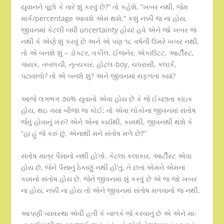
યુવાનને પૂછો કે તારે શું કરવું છે?” તો કહેશે, “ખબર નથી, જેમ
માર્ક/percentage આવશે એમ થશે.” કશું નક્કી જ ના હોય,
જીવનમાં કેટલી બધી uncertainty હોય! હવે એને જો ખબર જ
નથી કે એણે શું કરવું છે અને એ પણ ૧૮ વર્ષની ઉંમરે ખબર નથી,
તો એ બનશે શું – ડોક્ટર, વકીલ, ઈજનેર, એકાઉંટટ, આર્ટીસ્ટ,
ગાયક, તબલચી, નૃત્યકાર, હોટલ-boy, ચપરાસી, ક્લાર્ક,
પટાવાળો? તો એ બનશે શું? અને જીવનમાં સફળતા ક્યાં?
આજે લગભગ ૭૦% યુવાનો એવા હોય છે કે જે ઈચ્છાતા કાંઇક
હોય, થઇ ગયા બીજા જ કોઈ; તો એવા લોકોના જીવનમાં સંતોષ
જેવું હોવાનું ખરું? એને એના કાર્યથી, કામથી, જીવનથી થશે કે
“હા હું જે કરું છું, એનાથી મને સંતોષ મળે છે?”
સંતોષ માત્ર પૈસાનો નથી હો’તો. કેટલા કલાકાર, આર્ટીસ્ટ એવા
હોય છે, જેને પૈસાનું ઠેકાણું નથી હો’તું, તે છતાં એમને એમના
કામનો સંતોષ હોય છે. જેને જીવનમાં શું કરવું છે એ જ જો ખબર
ના હોય, નક્કી ના હોય તો એને જીવનમાં સંતોષ મળવાનો જ નથી.
આપણી વ્યવસ્થા એવી હતી કે બાળકે જે કરવાનું છે એ એને મા-