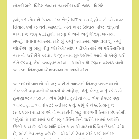
નોકરી મળે, વિદેશ જવાના ચાન્સીસ વધી જાય…વિગેરે.
હવે, જો કોઈએ ટેક્સટાઈલ ક્ષેત્રે MTech કર્યું હોય તો એ કાપડ
સિવાય કશું જ નથી જાણતો, એને કાપડ સિવાય બીજા ક્ષેત્રની
ભાગ્યે જ જાણકારી હશે, કારણ કે એને એવું શિક્ષણ જ નથી
મળ્યું. પોતાના સ્વાસ્થ્ય માટે શું કરવું? સ્વાસ્થ્ય જાળવવા શું કરવું
જોઈએ, શું ખાવું-પીવું જોઈએ? માંદા પડીએ ત્યારે એ પરિસ્થિતિનો
સામનો કઈ રીતે કરવો, કે જીવનમાં મુશ્કેલીઓ આવે તો એણે કઈ
રીતે જીવવું, કેવો વ્યવહાર કરવો… આવી બધી જીવનાવશ્યક વાતો
આજના શિક્ષણમાં શિખવવામાં ના આવી હોય.
આશ્ચર્યની વાત તો એ પણ ખરી કે આજની શિક્ષણ વ્યવસ્થા તો
ડોક્ટરને પણ નથી શિખવતી કે એણે શું, કેવું, કેટલું ખાવું જોઈએ.
હમણાં જ માલસરમાં એક શિબિર હતી તો ત્યાં એક ડોક્ટર પણ
આવ્યા હતા. આ ડોકટરે સ્વીકાર કર્યું, કીધું કે બેક્ટેરિયાનું જે
ઇન્ફેકશન થાય છે એ તો બીમારીની બહુ પાછળની સ્થિતિ છે. સૌથી
પહેલાં તો માણસમાં કોઈ પણ પરિસ્થિતિને લઈને મનમાં અશાંતિ
ઊભી થાય છે; એ અશાંતિ શાંત થાય એ માટેના વિવિધ ઉપાયો શોધે
છે, ખોટી ટેવ તરફ વળે છે… એ ખોટી ટેવને લીધે પછી શરીરમાં