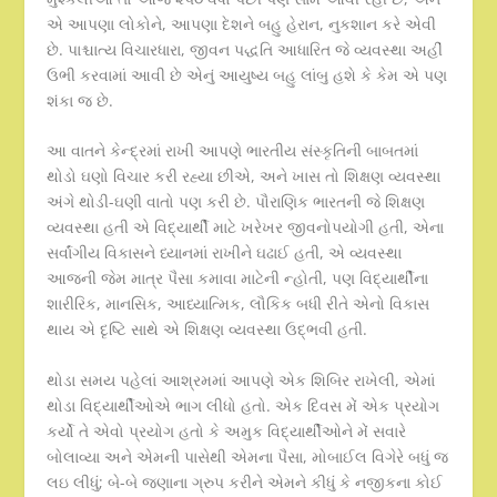
એ આપણા લોકોને, આપણા દેશને બહુ હેરાન, નુકશાન કરે એવી
છે. પાશ્ચાત્ય વિચારધારા, જીવન પદ્ધતિ આધારિત જે વ્યવસ્થા અહીં
ઉભી કરવામાં આવી છે એનું આયુષ્ય બહુ લાંબુ હશે કે કેમ એ પણ
શંકા જ છે.
આ વાતને કેન્દ્રમાં રાખી આપણે ભારતીય સંસ્કૃતિની બાબતમાં
થોડો ઘણો વિચાર કરી રહ્યા છીએ, અને ખાસ તો શિક્ષણ વ્યવસ્થા
અંગે થોડી-ઘણી વાતો પણ કરી છે. પૌરાણિક ભારતની જે શિક્ષણ
વ્યવસ્થા હતી એ વિદ્યાર્થી માટે ખરેખર જીવનોપયોગી હતી, એના
સર્વાંગીય વિકાસને ધ્યાનમાં રાખીને ઘઢાઈ હતી, એ વ્યવસ્થા
આજની જેમ માત્ર પૈસા કમાવા માટેની ન્હોતી, પણ વિદ્યાર્થીના
શારીરિક, માનસિક, આધ્યાત્મિક, લૌકિક બધી રીતે એનો વિકાસ
થાય એ દૃષ્ટિ સાથે એ શિક્ષણ વ્યવસ્થા ઉદ્ભવી હતી.
થોડા સમય પહેલાં આશ્રમમાં આપણે એક શિબિર રાખેલી, એમાં
થોડા વિદ્યાર્થીઓએ ભાગ લીધો હતો. એક દિવસ મેં એક પ્રયોગ
કર્યો તે એવો પ્રયોગ હતો કે અમુક વિદ્યાર્થીઓને મેં સવારે
બોલાવ્યા અને એમની પાસેથી એમના પૈસા, મોબાઈલ વિગેરે બધું જ
લઇ લીધું; બે-બે જણાના ગ્રુપ કરીને એમને કીધું કે નજીકના કોઈ