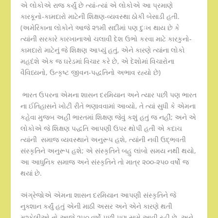
એ લોકોએ રાજ કર્યું છે ત્યાં-ત્યાં એ લોકોએ આ પ્રમાણે
કારકૂનો-કામદારો માટેની શિક્ષણ-વ્યવસ્થા ઠોકી બેસાડી હતી.
(અમેરિકાના લોકોને આજે ૨૧મી સદીમાં પણ દુઃખ થાય છે કે
ત્યાંની સરકારે કારખાનાઓ ચલાવી દેશ ઉભો કરવા માટે કારકુનો-
કામદારો માટેનું જે શિક્ષણ આપ્યું હતું, એને કારણે ત્યાંના લોકો
મહદંશે એક જ ઘરેડમાં વિચાર કરે છે, એ દેશોમાં વિચારોના
વૈવિધ્યનો, ઉત્કૃષ્ટ જીવન-પદ્ધતિનો અભાવ રહ્યો છે)
ભારત ઉપરના એમના શાસન દરમિયાન અને ત્યાર પછી પણ ભારત
ના ઈતિહાસને ખોટી રીતે ભણાવવામાં આવ્યો, તે ત્યાં સુધી કે એમના
કહેવા મુજબ અહીં ભારતમાં શિક્ષણ જેવું કશું હતું જ નહીં; અને એ
લોકોએ જે શિક્ષણ પદ્ધતિ આપણી ઉપર થોપી હતી એ કદાચ
ત્યાંની સમાજ વ્યવસ્થાને અનુરૂપ હશે, ત્યાંની નવી ઉદ્ભવતી
સંસ્કૃતિને અનુરૂપ હશે; એ સંસ્કૃતિને બહુ લાંબો સમય નથી થયો,
આ આધુનિક સમાજ અને સંસ્કૃતિને તો માત્ર ૨૦૦-૨૫૦ વર્ષો જ
થયાં છે.
અંગ્રેજોએ એમના શાસન દરમિયાન આપણી સંસ્કૃતિને જે
નુક્શાન કર્યું હતું એની માઠી અસર અને એને કારણે થતી
મુશ્કેલીઓ તો આજે ૨૫૦ વર્ષો પછી પણ સામે આવી રહી છે, અને