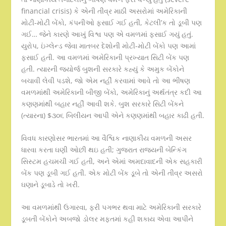
financial crisis) કે એની તીવ્ર માઠી અસરોમાં અમેરિકાની
મોટી-મોટી બેંકો, કંપનીઓ ફસાઈ ગઈ હતી, કેટલી’ક તો ડૂબી પણ
ગઈ… જેને કારણે આખું વિશ્વ પણ એ વમળમાં ફસાઈ ગયું હતું.
યુરોપ, ઇંગ્લેન્ડ જેવા માતબર દેશોની મોટી-મોટી બેંકો પણ આમાં
ફસાઈ હતી. આ વમળમાં અમેરિકાની પ્રખ્યાત સિટી બેંક પણ
હતી. ત્યારની જ્યોર્જ બુશની સરકારે કહ્યું કે અમુક બેંકોને
બચાવી લેવી પડશે, જો એમ નહીં કરવામાં આવે તો આ ભીષણ
વમળમાંથી અમેરિકાની બીજી બેંકો, અમેરિકાનું અર્થતંત્ર કદી આ
કણણમાંથી બહાર નહીં આવી શકે. બુશ સરકારે સિટી બેંકને
(ત્યારના) $૩૦૬ બિલીયન આપી એને કણણમાંથી બહાર કાઢી હતી.
વિવધ કારણોસર ભારતમાં આ વૈશ્વિક નાણાકીય વમળની અસર
ધારવા કરતા ઘણી ઓછી થઇ હતી; ગુજરાત રાજ્યની બેન્કિંગ
સિસ્ટમ હચમચી ગઈ હતી, અને એમાં અમદાવાદની એક સહકારી
બેંક પણ ડૂબી ગઈ હતી. એક મોટી બેંક ડૂબે તો એની તીવ્ર અસરો
ઘણાને ડૂબાડે તો ખરી.
આ વમળમાંથી ઉગારવા, ફરી પગભર થવા માટે અમેરિકાની સરકારે
ડૂબતી બેંકોને અબજો ડોલર મફતમાં કહી શકાય એવા આપીને