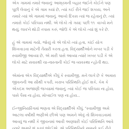
એક ગામમાં તમારે જવાનું; આશ્રમની બહાર જઈને કોઈને પણ
પૂછી લેવાનું કે એ ગામ ક્યાં છે, ત્યાં કઈ રીતે જઈ શકાય, અને
તમારે ત્યાં એ ગામમાં જવાનું, આખો દિવસ ત્યાં જ રહેવાનું છે, ત્યાં
તમારો કોઈ પરિચય નથી. એ લોકો તો ગયા; પછી ૧૧ વાગ્યે મને
થયું, લાવ’ને થોડી તપાસ કરું, જોઉં કે એ લોકો ત્યાં શું કરે છે.
હું એ ગામમાં ગયો, જોયું તો એ લોકો ત્યાં હતા, કાંઈ યોગ
શિખવાડવા માટેની તૈયારી કરતા હતા. વિદ્યાર્થીઓને ખબર પડી કે
સ્વામીજી આવ્યા છે, એ મારી પાસે આવ્યા ત્યારે ખબર પડી કે એ
લોકો માટે સવારથી ચા-નાસ્તાની કોઈ જ વ્યવસ્થા ન્હોતી થઇ.
એમાંના એક વિદ્યાર્થીએ કીધું કે સ્વામીજી, મને લાગે છે કે અમારા
જીવનની આ સૌથી કપરી, ખરાબ પરિસ્થિતિ હોઈ શકે, કેમ કે
એકદમ અજાણી જગ્યામાં જવાનું, ત્યાં કોઈ જ પરિચય ના હોય,
પાસે પૈસા ના હોય, મોબાઈલ પણ ના હોય…
ઈન્જીનિયરિંગમાં ભણતા એ વિદ્યાર્થીએ કીધું, “સ્વામીજી અમે
આટલા વર્ષોથી ભણીએ છીએ પણ અમને એવું તો શિખવાડવામાં
આવ્યું જ નથી કે જીવનમાં આવી અણધારી કોઈ પરિસ્થિતિ આવે
ત્યારે અમારે શું કરવું જોઈએ, એ પરિસ્થિતિનો સામનો કઈ રીતે