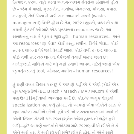
ઉત્પાદન કરવા, નફો કરવા અલગ-અલગ ક્ષેત્રોના સંસાધનો હોય
છે – જેમ કે પાણી, ક્રુડ તેલ, ખનીજ, મિનરલ્સ, કોલસા, કપાસ,
મગફળી, તેલીબિયાં કે પછી ગામ આખાનો કચરો (waste-
management) વિગેરે હોય છે તેમ, ભણેલા યુવકો, વયસ્કો બધા
કંપની-ફેકટરીઓ માટે એક પ્રકારના resources જ છે, આ
સંસાધનનું નામ કે પ્રકાર જુદા હશે – human resources… અને
આ resources પણ કેવા? કોઈ વસ્તુ, મશીન, વિગેરે જેવા… કોઈ
રૂ.૫-૬ લાખના પેકેજમાં વેચાઈ જાય, કોઈ વળી રૂ.૬-૮ લાખના,
કોઈ વળી રૂ.૮-૧૦ લાખના પેકેજમાં વેચાઈ જરૂર જાય છે!
માલેતુજારો માલિકો માટે વધુ નફો રળાવી આપવા માટેનું જાણે એક
જીવતું-જાગતું tool, ઓજાર, મશીન – human resources!
હું ઘણી વખત વિચાર કરું છું કે આપણે કહીએ કે એણે (કોઈ એક
યુવક/યુવતીએ) BE, BTech / MTech / MA / MCom કે એથી
પણ ઉંચી ડિગ્રીવાળો અભ્યાસ કર્યો છે; કોઈ’કે અમુક ક્ષેત્રમાં
specialization પણ કર્યું હોય… તો આપણે એવા લોકોને સારુ, કે
ખૂબ ભણેલા ગણીએ છીએ. હવે જો એ લગ્નના બજારમાં આવે તો
એની ‘કિંમત’ કેટલી થઇ જાય (શ્રોતાઓમાં હાસ્યની લહેર ફરી
ગઈ)…હાં? આપણે બાળકોને એટલા માટે જ ભણાવીએ છીએ ને કે
એને સારો વર, કે સારી છોકરી મળે? છોકરો હોય તો એને સારી