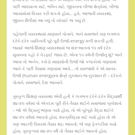
પછી આધ્યાત્મ માટે, ભક્તિ માટે, જીવનના બીજા ક્ષેત્રોમાં, બીજા
આયામોમાં વિચાર કરી શકતો હોય… હવે, આજની વ્યવસ્થા,
જીવન શૈલીમાં આ બધું તો ખોવાઈ જ ગયું છે.
પહેલાની વ્યવસ્થામાં માણસને પોતાને, અને સમાજને પણ લગભગ
દરેકે-દરેક વ્યક્તિની પૂરે-પૂરી ઉર્જા-energy મળી શકતી હતી;
જ્યારે આજે શિક્ષણ વ્યવસ્થામાં જ શરૂઆતના ૧૫ વર્ષ દરેક
યુવાનના કહો કે વેડફાઈ જાય છે, એના ૧૫ વર્ષની ઉર્જાનું શું? અને
આવા તો અનેક, કરોડો માણસોની ઉર્જા જો કલાકોમાં ગણવામાં
આવે કે પછી પૈસામાં ગણવામાં આવે… તો સમજાશે કે એ માનવ-
ઉર્જા (human energy)ના ક્ષેત્રે નુકશાન-જ-નુકશાન છે – દરેકને
પોતાને, સમાજને, દેશ આખાને.
ગુરુકુળ શિક્ષણ વ્યવસ્થા એવી હતી કે લગભગ દરેકે-દરેક વિદ્યાર્થી
૨૪-૨૫ વર્ષમાં તો એકદમ પૂરી રીતે તૈયાર થઈને સમાજમાં પ્રવેશતો
– જો એ વૈદ્યનું ભણવા ગયો હોય, તો એ પૂરેપૂરો વૈદ્ય થઈને
૨૪-૨૫ વર્ષમાં આવતો હોય, શસ્ત્રવિદ્યા માટે ગયો હોય તો એ
પણ આટલી ઉંમરમાં તૈયાર થઇ આવતો; જે પણ ફેકલ્ટીમાં ગયો
હોય, ગુરુકુળમાં ૨૪-૨૫ વર્ષે તો તૈયાર થઈને આવતો હોય.