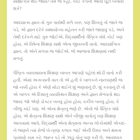
સાક્ષાત્કાર થઇ જાય? તમે જ કહો, કોઈ કંપની આવી ઘૂંટી બનાવી
શકે?
આધ્યાત્મ જ્ઞાન તો ગુરુ પાસેથી મળે ખરું, પણ શિખવું તો જાતે જ
પડે, એ જ્ઞાન દરેકે યથાયોગ્ય મહેનત કરી જાતે જાણવું પડે, અને
તેથી દરેકને માટે ગુરુ જોઈએ. વિદ્યાર્થીનો પૈત્રિક ધંધો કોઈ પણ
હોય, એ વિષેના શિક્ષણ સાથે એના જીવનની વાતો, આધ્યાત્મિક
જ્ઞાન, તો એને મળવા જ જોઈએ, જે આજના શિક્ષણમાં નથી
મળતું.
પૈત્રિક વ્યવસાયના શિક્ષણ બાબત આપણે પહેલાં થોડી વાતો કરી
હતી, એમાં અગત્યની વાત તો એ હતી કે બાળકને નાનપણથી જ
જો નક્કી હોય કે એણે મોટા થઈને શું ભણવાનું છે, શું કરવાનું છે તો
એ બાળક એ દિશાનું વ્યવસ્થિત શિક્ષણ અને જ્ઞાન મેળવતો થઇ
જાય; જો એણે ડોક્ટર બનવું હોય હોય, વકીલ બનવું હોય, કે
બીજું કાંઈ પણ, એ એના ક્ષેત્રનું ભણે છે. એનો જે પૈત્રિક ધંધો
હોય, એ ક્ષેત્રના શિક્ષણ સાથે એને બીજી વાતોનું પણ શિક્ષણ
આપવામાં આવે, વિદ્યાર્થી એના ક્ષેત્રાના અન્ય લોકોમાંથી એકાદ-
બે જણને ત્યાં રોજે બે-ત્રણ કલાક જઈ એની ઉંમર અને ક્ષમતા
પ્રમાણે કામ કરે, જરૂર પડે તો ઝાડું-પોતું પણ કરી લે, આવશ્યક