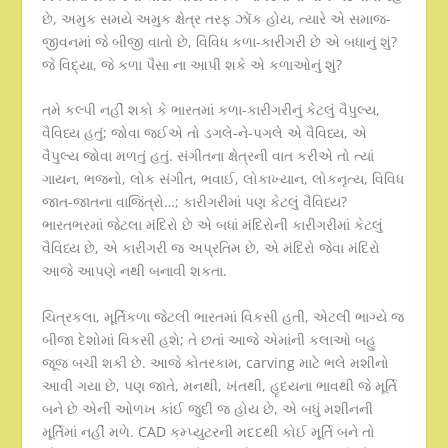
છે, અમુક સમયે અમુક ક્ષેત્ર તરફ ઝોંક હોય, ત્યારે એ સમાજ-
જીવનમાં જે બીજી વાતો છે, વિવિધ કળા-કારીગરી છે એ બધાનું શું?
જે વિદ્યા, જે કળા પૈસા ના આપી શકે એ કળાઓનું શું?
તમે કલ્પી નહીં શકો કે ભારતમાં કળા-કારીગરીનું કેટલું વૈપુલ્ય,
વૈવિધ્ય હતું; જોવા જઈએ તો ડગલે-ને-પગલે એ વૈવિધ્ય, એ
વૈપુલ્ય જોવા મળતું હતું. સંગીતના ક્ષેત્રની વાત કરીએ તો ત્યાં
ગાયન, ભજનો, લોક સંગીત, ભવાઈ, લોકાખ્યાન, લોકનૃત્ય, વિવિધ
જાત-જાતના વાજિંત્રો…; કારીગરીમાં પણ કેટલું વૈવિધ્ય?
ભારતભરમાં જેટલા મંદિરો છે એ બધાં મંદિરોની કારીગરીમાં કેટલું
વૈવિધ્ય છે, એ કારીગરી જ અપ્રતિમ છે, એ મંદિરો જેવા મંદિરો
આજે આપણે નથી બનાવી શકતા.
ચિત્રકલા, મૂર્તિકળા જેટલી ભારતમાં વિકસી હતી, એટલી ભાગ્યે જ
બીજા દેશોમાં વિકસી હશે; તે છતાં આજે એમાંની કલાઓ બહુ
જૂજ બચી શકી છે. આજે કોતરકામ, carving માટે ભલે મશીનો
આવી ગયા છે, પણ જાતે, મનથી, ખંતથી, હૃદયના ભાવથી જે મૂર્તિ
બને છે એની ઓળખ કાંઈ જુદી જ હોય છે, એ બધું મશીનની
મૂર્તિમાં નહીં મળે. CAD કમ્પ્યુટરની મદદથી કોઈ મૂર્તિ બને તો