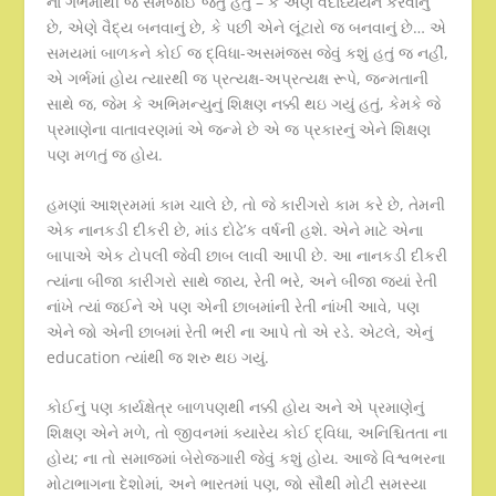
ના ગર્ભમાંથી જ સમજાઈ જતું હતું – કે એણે વેદાધ્યયન કરવાનું
છે, એણે વૈદ્ય બનવાનું છે, કે પછી એને લૂંટારો જ બનવાનું છે… એ
સમયમાં બાળકને કોઈ જ દ્વિધા-અસમંજસ જેવું કશું હતું જ નહીં,
એ ગર્ભમાં હોય ત્યારથી જ પ્રત્યક્ષ-અપ્રત્યક્ષ રૂપે, જન્મતાની
સાથે જ, જેમ કે અભિમન્યુનું શિક્ષણ નક્કી થઇ ગયું હતું, કેમકે જે
પ્રમાણેના વાતાવરણમાં એ જન્મે છે એ જ પ્રકારનું એને શિક્ષણ
પણ મળતું જ હોય.
હમણાં આશ્રમમાં કામ ચાલે છે, તો જે કારીગરો કામ કરે છે, તેમની
એક નાનકડી દીકરી છે, માંડ દોઢે’ક વર્ષની હશે. એને માટે એના
બાપાએ એક ટોપલી જેવી છાબ લાવી આપી છે. આ નાનકડી દીકરી
ત્યાંના બીજા કારીગરો સાથે જાય, રેતી ભરે, અને બીજા જ્યાં રેતી
નાંખે ત્યાં જઈને એ પણ એની છાબમાંની રેતી નાંખી આવે, પણ
એને જો એની છાબમાં રેતી ભરી ના આપે તો એ રડે. એટલે, એનું
education ત્યાંથી જ શરુ થઇ ગયું.
કોઈનું પણ કાર્યક્ષેત્ર બાળપણથી નક્કી હોય અને એ પ્રમાણેનું
શિક્ષણ એને મળે, તો જીવનમાં ક્યારેય કોઈ દ્વિધા, અનિશ્ચિતતા ના
હોય; ના તો સમાજમાં બેરોજગારી જેવું કશું હોય. આજે વિશ્વભરના
મોટાભાગના દેશોમાં, અને ભારતમાં પણ, જો સૌથી મોટી સમસ્યા