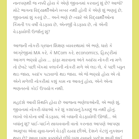
નાનપણથી જ નક્કી હોય કે એણે જીવનમાં કરવાનું શું છે? આજે?
મોટે ભાગના વિદ્યાર્થીઓને ખબર નથી હોતી કે એણે શું ભણવું છે,
જીવનમાં શું કરવું છે… અને ભણે છે ત્યારે એ વિદ્યાર્થીઓના
કિંમતી ૧૫ વર્ષો વેડફાય છે, એનર્જી વેડફાય છે, તો એની
વેડફાયેલી ઉર્જાનું શું?
આજની નોકરી-પ્રધાન શિક્ષણ વ્યવસ્થામાં એ ભણે, ધારો કે
અંગ્રેજીમાં MA કરે, કે MCom કરે, economics, હિસ્ટ્રીમાં
આગળ ભણ્યો હોય … ફાંફા મારવાના અંતે ક્યાં’ય નોકરી ના મળે
તો છેવટે પછી બેંકમાં ક્લાર્કની નોકરી મળે એ લઇ લે, કે પછી પ્યુન
થઇ જાય, ક્યાં’ક પટાવાળો થઇ જાય. એ જે ભણ્યો હોય એ તો
એને મળેલી નોકરીમાં કશું કામ ના આવતું હોય, એને એના
ભણતરનો કોઈ ઉપયોગ નથી.
મહદંશે આવી સ્થિતિ હોય છે આજના ભણેલાઓની, એ ભણે શું,
જીવનમાં નોકરી-ધંધાઓ કરે શું કશા’યનું ઠેકાણું જ નથી હોતું.
લાખો લોકોના વર્ષો વેડફાય, એ બધાની વેડફાયેલી ઊર્જા… એ
બધાંનું શું? પાઈ-પાઈને સાચવવાની વાતો કરનારા આપણે આપણા
અમૂલ્ય એવા યુવા-ધનને વેડફી રહ્યા છીએ, દેશને કેટલું નુકશાન
થાય છે? આવા ઘણા કારણોને લીધે ઘણા યુવાનો પરદેશ ભાગી જઈ