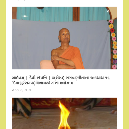
માર્દવમ્ | દૈવી સંપત્તિ | શ્રીમદ્ ભગવદ્ગીતાના અધ્યાય ૧૬
‘દૈવાસુરસમ્પદ્વિભાગયોગ’ના શ્લોક ૨
April 8, 2020