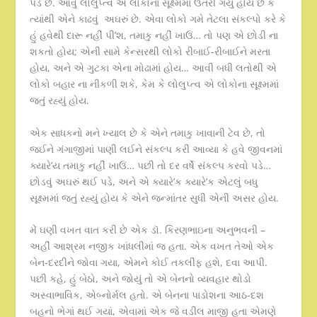
પડે છે. આવું લોલુપ્ત્વ એ લોકોના સૂક્ષ્મમાં ઉતરી ગયું હોય છે કે
ત્યાંથી એને કાઢવું અઘરું છે. એવા લોકો ગમે તેટલા સંકલ્પો કરે કે
હું હવેથી દારૂ નહીં પી’શ, તમાકુ નહીં ખાઉં… તો પણ એ છોડી ના
શકતો હોય; એની સામે કેન્સરથી લોકો રીબાઈ-રીબાઈને મરતા
હોય, અને એ ગુટકા એના મોઢામાં હોય… આવી બધી લતોથી એ
લોકો બહાર ના નીકળી શકે, કેમ કે લોલુપ્ત્વ એ લોકોના સૂક્ષ્મમાં
જતું રહ્યું હોય.
એક સાધકનો મને ખ્યાલ છે કે એને તમાકુ ખાવાની ટેવ છે, તો
જઈને ગંગાજીમાં પાણી લઈને સંકલ્પ કરી આવ્યા કે હવે જીવનમાં
ક્યારે’ય તમાકુ નહીં ખાઉં… પછી તો દર વર્ષે સંકલ્પ કરવો પડે…
છોડવું અઘરું થઈ પડે, અને એ ક્યારે’ક ક્યારે’ક એટલું બધુ
સૂક્ષ્મમાં જતું રહ્યું હોય કે એને જન્માંતર સુધી એની અસર હોય.
મેં ઘણી વખત વાત કરી છે એક ડૉ. કિરણભાઇના અનુભવની –
અહીં આશ્રમ નજીક ખાંધલીમાં જ હતા. એક વખત તેઓ એક
બેન-દરદીને જોવા ગયા, એમને કોઈ તકલીફ હશે, દવા આપી.
પછી કહે, હું બેઠો, અને જોયું તો એ બેનનો વ્યવહાર થોડો
અસ્વાભાવિક, એબ્નોર્મલ હતો. એ બેનના પાડોશના આઠ-દશ
બહનો ભેગાં થઈ ગયાં, એવામાં એક જે વડીલ માજી હતા એમણે