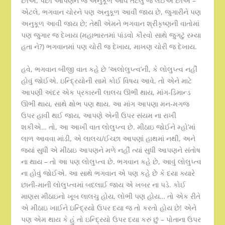
છીએ, પછી આપણને જે અનુકૂળ આવે તેટલું જ લઈએ છીએ –
એટલે, ભગવાન ચોરને પણ અનુકૂળ આવી જાય છે, જુગારીને પણ
અનુકૂળ આવી જાય છે; તેથી એમને ભગવાન શ્રીકૃષ્ણની વાતોમાં
પણ જુગાર જ દેખાય (મહાભારતમાં પાંડવો કૌરવો સાથે જુગટું રમ્યા
હતા ને?) ભગવાનમાં પણ ચોરી જ દેખાય, માખણ ચોરી જ દેખાય.
હવે, ભગવાન બીજી વાત કહે છે ‘અલોલુપ્ત્વ’ની, કે લોલુપ્ત્વ નહીં
હોવું જોઈએ. ઇન્દ્રિયોની સામે કોઈ વિષય આવે, તો એને માટે
આપણી અંદર એક પ્રકારની લાલચ ઊભી થાય, માંગ-ડિમાન્ડ
ઊભી થાય, સાથે ક્ષોભ પણ થાય. આ માંગ આપણા મન-મગજ
ઉપર હાવી થઈ જાય, આપણે એની ઉપર સંયમ ના રાખી
શકીએ… તો, આ આખી વાત લોલુપ્ત્વ છે. મીઠાઇ જોઈને મ્હો’માં
લાળ આવવા માંડી, એ લાલચ/ઈચ્છા આપણાં હાથમાં નથી, અને
જ્યાં સુધી એ મીઠાઇ આપણને મળે નહીં ત્યાં સુધી આપણને સંતોષ
ના થાય – તો આ પણ લોલુપ્ત્વ છે. ભગવાન કહે છે, આવું લોલુપ્ત્વ
ના હોવું જોઈએ. આ સાથે ભગવાન એ પણ કહે છે કે દયા ક્યારે
છાની-માની લોલુપ્ત્વમાં બદલાઈ જાય એ ખબર ના પડે. કોઈ
માણસ મીઠાઇનો ખૂબ લાલચુ હોય, લોભી પણ હોય… તો એક રીતે
એ મીઠાઇ ખાઈને ઇન્દ્રિયો ઉપર દયા જ તો કરતો હોય છે! એને
પણ એમ થાય કે હું તો ઇન્દ્રિયો ઉપર દયા કરું છું – પોતાના ઉપર