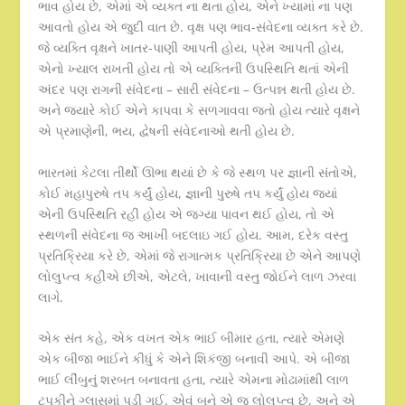
ભાવ હોય છે, એમાં એ વ્યક્ત ના થતા હોય, એને ખ્યામાં ના પણ
આવતો હોય એ જુદી વાત છે. વૃક્ષ પણ ભાવ-સંવેદના વ્યક્ત કરે છે.
જે વ્યક્તિ વૃક્ષને ખાતર-પાણી આપતી હોય, પ્રેમ આપતી હોય,
એનો ખ્યાલ રાખતી હોય તો એ વ્યક્તિની ઉપસ્થિતિ થતાં એની
અંદર પણ રાગની સંવેદના – સારી સંવેદના – ઉત્પન્ન થતી હોય છે.
અને જ્યારે કોઈ એને કાપવા કે સળગાવવા જતો હોય ત્યારે વૃક્ષને
એ પ્રમાણેની, ભય, દ્વેષની સંવેદનાઓ થતી હોય છે.
ભારતમાં કેટલા તીર્થો ઊભા થયાં છે કે જે સ્થળ પર જ્ઞાની સંતોએ,
કોઈ મહાપુરુષે તપ કર્યું હોય, જ્ઞાની પુરુષે તપ કર્યું હોય જ્યાં
એની ઉપસ્થિતિ રહી હોય એ જગ્યા પાવન થઈ હોય, તો એ
સ્થળની સંવેદના જ આખી બદલાઇ ગઈ હોય. આમ, દરેક વસ્તુ
પ્રતિક્રિયા કરે છે, એમાં જે રાગાત્મક પ્રતિક્રિયા છે એને આપણે
લોલુપ્ત્વ કહીએ છીએ, એટલે, ખાવાની વસ્તુ જોઈને લાળ ઝરવા
લાગે.
એક સંત કહે, એક વખત એક ભાઈ બીમાર હતા, ત્યારે એમણે
એક બીજા ભાઈને કીધું કે એને શિકંજી બનાવી આપે. એ બીજા
ભાઈ લીંબુનું શરબત બનાવતા હતા, ત્યારે એમના મોઢામાંથી લાળ
ટપકીને ગ્લાસમાં પડી ગઈ. એવું બને એ જ લોલુપ્ત્વ છે, અને એ