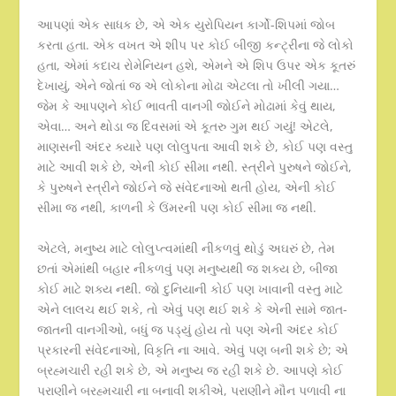
આપણાં એક સાધક છે, એ એક યુરોપિયન કાર્ગો-શિપમાં જોબ
કરતા હતા. એક વખત એ શીપ પર કોઈ બીજી કન્ટ્રીના જે લોકો
હતા, એમાં કદાચ રોમેનિયન હશે, એમને એ શિપ ઉપર એક કૂતરું
દેખાયું, એને જોતાં જ એ લોકોના મોઢા એટલા તો ખીલી ગયા…
જેમ કે આપણને કોઈ ભાવતી વાનગી જોઈને મોઢામાં કેવું થાય,
એવા… અને થોડા જ દિવસમાં એ કૂતરુ ગુમ થઈ ગયું! એટલે,
માણસની અંદર ક્યારે પણ લોલુપતા આવી શકે છે, કોઈ પણ વસ્તુ
માટે આવી શકે છે, એની કોઈ સીમા નથી. સ્ત્રીને પુરુષને જોઈને,
કે પુરુષને સ્ત્રીને જોઈને જે સંવેદનાઓ થતી હોય, એની કોઈ
સીમા જ નથી, કાળની કે ઉંમરની પણ કોઈ સીમા જ નથી.
એટલે, મનુષ્ય માટે લોલુપ્ત્વમાંથી નીકળવું થોડું અઘરું છે, તેમ
છતાં એમાંથી બહાર નીકળવું પણ મનુષ્યથી જ શક્ય છે, બીજા
કોઈ માટે શક્ય નથી. જો દુનિયાની કોઈ પણ ખાવાની વસ્તુ માટે
એને લાલચ થઈ શકે, તો એવું પણ થઈ શકે કે એની સામે જાત-
જાતની વાનગીઓ, બધું જ પડ્યું હોય તો પણ એની અંદર કોઈ
પ્રકારની સંવેદનાઓ, વિકૃતિ ના આવે. એવું પણ બની શકે છે; એ
બ્રહ્મચારી રહી શકે છે, એ મનુષ્ય જ રહી શકે છે. આપણે કોઈ
પ્રાણીને બ્રહ્મચારી ના બનાવી શકીએ, પ્રાણીને મૌન પળાવી ના