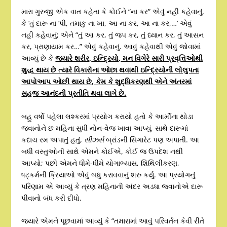
મારા ગુરુજી એક વાત કહેતા કે કોઈને “ના કર” એવું નહી કહેવાનું,
કે ‘તું દારૂ ના ‘પી, તમાકુ ના ખા, આ ના કર, આ ના કર,…’ એવું
નહી કહેવાનું; એને “તું આ કર, તું જપ કર, તું ધ્યાન કર, તું આસન
કર, પ્રાણાયામ કર…” એવું કહેવાનું. આવું કહેવાથી એવું જોવામાં
આવ્યું છે કે
જ્યારે શરીર
,
ઇન્દ્રિયો
,
મન વિગેરે સારી પ્રવૃત્તિઓથી
શુદ્ધ થાય છે ત્યારે વિકારોના ઓછા થવાથી ઇન્દ્રિયોની લોલુપતા
આપોઆપ ઓછી થાય છે
,
કેમ કે શુદ્ધિકરણથી એને અંતરમાં
સહજ આનંદની પ્રતીતિ થવા લાગે છે.
બહુ વર્ષો પહેલા લશ્કરમાં પ્રયોગ કરાયો હતો કે આર્મીના થોડા
જવાનોને છ મહિના સુધી નોન-વેજ ખાવા આપ્યું, સાથે દારૂમાં
કદાચ રમ અપાતું હતું,
સીઝર્સ
બ્રાંડની સિગારેટ પણ અપાતી. આ
બધી વસ્તુઓની સાથે એમને કોઈએ, કોઈ જ ઉપદેશ નથી
આપ્યો; પછી એમને ધીમે-ધીમે યોગાભ્યાસ, શિથિલીકરણ,
ષટ્કર્મની ક્રિયાઓ એવું બધુ કરાવવાનું શરુ કર્યું. આ પ્રયોગનું
પરિણામ એ આવ્યું કે ત્રણ મહિનાની અંદર અડધા જવાનોએ દારૂ
પીવાનો બંધ કરી દીધો.
જ્યારે એમને પૂછવામાં આવ્યું કે “તમારામાં આવું પરિવર્તન કેવી રીતે