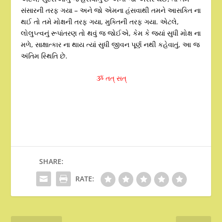
સંસારની તરફ ગયા – અને જો એમના હંસવાથી તમને આસક્તિ ના
થઈ તો તમે મોક્ષની તરફ ગયા, મુક્તિની તરફ ગયા. એટલે,
લોલુપ્ત્વનું રૂપાંતરણ તો થવું જ જોઈએ, કેમ કે જ્યાં સુધી મોક્ષ ના
મળે, સાક્ષાત્કાર ના થાય ત્યાં સુધી જીવન પૂર્ણ નથી કહેવાતું, આ જ
અંતિમ સ્થિતિ છે.
ૐ તત્ સત્
SHARE:
RATE: