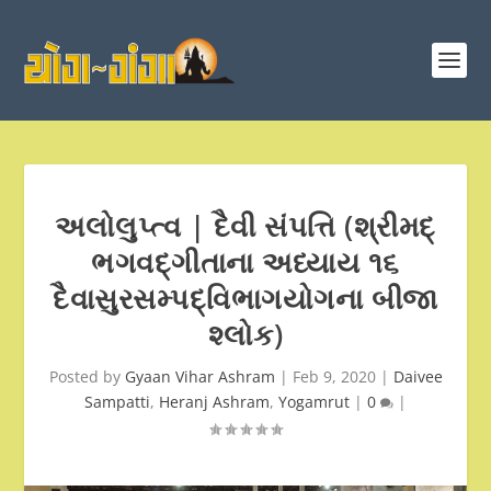
અલોલુપ્ત્વ | દૈવી સંપત્તિ (શ્રીમદ્
ભગવદ્ગીતાના અધ્યાય ૧૬
દૈવાસુરસમ્પદ્વિભાગયોગના બીજા
શ્લોક)
Posted by
Gyaan Vihar Ashram
|
Feb 9, 2020
|
Daivee
Sampatti
,
Heranj Ashram
,
Yogamrut
|
0
|