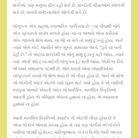
શકીએ, પણ મનુષ્ય મૌન રહી શકે છે, શબ્દોની સીમાઓને ઓળંગી
શકે છે, મનની સંવેદનાઓને ઓળંગી શકે છે.
લોલુપ્ત્વ એક સહજ, સ્વાભાવિક પ્રક્રિયા છે – ચા પીવાથી જેને
એક પ્રકારનો સંતોષ મળતો હોય, ચા-ના અભાવે એના શરીરમાં
એક જાતનો ક્ષોભ થાય, ચા જો ના મળે તો માથું દુ:ખતું હોય, અને
ત્યારે એને કોઈ આવીને એક સુખદ સમાચાર આપે, “હવે ચા બની
રહી છે,” તો એટલા શબ્દોથી જ એનું માથું દુ:ખતું મટી જાય…ત્યારે
ત્યાં, એની અંદર ચા-માટેની લોલુપતા દૃઢ થતી જાય. એવી જ રીતે,
જે વધારે નશાવાળા પદાર્થો છે, જેને કારણે એના બંધાણીઓમાં
લોલુપ્ત્વને કારણે જે ક્ષોભ થાય છે એ તીવ્ર હોય છે, અને એ ક્ષોભ
એ લોકોની અંદર એટલો બધો સૂક્ષ્મ થઈ ગયો હોય કે એ નશીલી
વસ્તુના અભાવે એમની અંદર જે શારીરિક, માનસિક વિકૃતિઓ
આવતી હોય એ પરિણામ એમના હાથમાં ના હોય, એ માણસના
હાથમાં ના હોય.
આવી માનસિક વિકૃતિઓ ક્યારે’ક તો એટલી તીવ્ર હોય છે કે
એવા લોકોને જેલમાં રાખ્યા હોય તો ત્યાં પણ પોલીસે એ લોકોને
નશીલા પદાર્થો (હેરોઇન, મારિજુઆના, કોકેન વિગેરે) લાવી આપવા