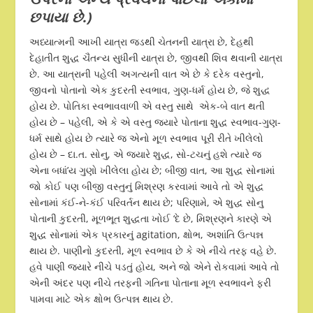
છપાયા છે
.)
અધ્યાત્મની આખી યાત્રા જડથી ચેતનની યાત્રા છે, દેહથી
દેહાતીત શુદ્ધ ચૈતન્ય સુધીની યાત્રા છે, જીવથી શિવ થવાની યાત્રા
છે. આ યાત્રાની પહેલી અગત્યની વાત એ છે કે દરેક વસ્તુનો,
જીવનો પોતાનો એક કુદરતી સ્વભાવ, ગુણ-ધર્મ હોય છે, જે શુદ્ધ
હોય છે. પોતિકા સ્વભાવવાળી એ વસ્તુ સાથે એક-બે વાત થતી
હોય છે – પહેલી, એ કે એ વસ્તુ જ્યારે પોતાના શુદ્ધ સ્વભાવ-ગુણ-
ધર્મ સાથે હોય છે ત્યારે જ એનો મૂળ સ્વભાવ પૂરી રીતે ખીલેલો
હોય છે – દા.ત. સોનુ, એ જ્યારે શુદ્ધ, સો-ટચનું હશે ત્યારે જ
એના બધાં’ય ગુણો ખીલેલા હોય છે; બીજી વાત, આ શુદ્ધ સોનામાં
જો કોઈ પણ બીજી વસ્તુનું મિશ્રણ કરવામાં આવે તો એ શુદ્ધ
સોનામાં કંઈ-ને-કંઈ પરિવર્તન થાય છે; પરિણામે, એ શુદ્ધ સોનુ
પોતાની કુદરતી, મૂળભૂત શુદ્ધતા ખોઈ ‘દે છે, મિશ્રણને કારણે એ
શુદ્ધ સોનામાં એક પ્રકારનું agitation, ક્ષોભ, અશાંતિ ઉત્પન્ન
થાય છે. પાણીનો કુદરતી, મૂળ સ્વભાવ છે કે એ નીચે તરફ વહે છે.
હવે પાણી જ્યારે નીચે પડતું હોય, અને જો એને રોકવામાં આવે તો
એની અંદર પણ નીચે તરફની ગતિના પોતાના મૂળ સ્વભાવને ફરી
પામવા માટે એક ક્ષોભ ઉત્પન્ન થાય છે.