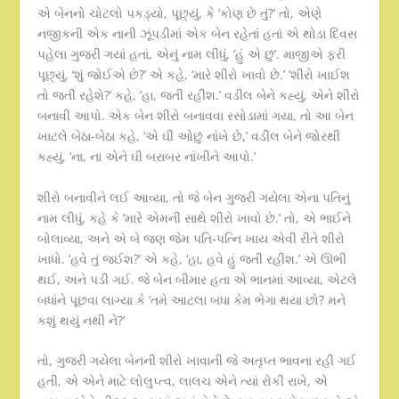
એ બેનનો ચોટલો પકડ્યો, પૂછ્યું, કે ‘કોણ છે તું?’ તો, એણે
નજીકની એક નાની ઝૂંપડીમાં એક બેન રહેતાં હતાં એ થોડા દિવસ
પહેલા ગુજરી ગયાં હતાં, એનું નામ લીધું, ‘હું એ છું’. માજીએ ફરી
પૂછ્યું, ‘શું જોઈએ છે?’ એ કહે, ‘મારે શીરો ખાવો છે.’ ‘શીરો ખાઈશ
તો જતી રહેશે?’ કહે, ‘હા, જતી રહીશ.’ વડીલ બેને કહ્યું, એને શીરો
બનાવી આપો. એક બેન શીરો બનાવવા રસોડામાં ગયા, તો આ બેન
ખાટલે બેઠા-બેઠા કહે, ‘એ ઘી ઓછું નાંખે છે,’ વડીલ બેને જોરથી
કહ્યું, ‘ના, ના એને ઘી બરાબર નાંખીને આપો.’
શીરો બનાવીને લઈ આવ્યા, તો જે બેન ગુજરી ગયેલા એના પતિનું
નામ લીધું, કહે કે ‘મારે એમની સાથે શીરો ખાવો છે.’ તો, એ ભાઈને
બોલાવ્યા, અને એ બે જણ જેમ પતિ-પત્નિ ખાય એવી રીતે શીરો
ખાધો. ‘હવે તું જઈશ?’ એ કહે, ‘હા, હવે હું જતી રહીશ.’ એ ઊભી
થઈ, અને પડી ગઈ. જે બેન બીમાર હતા એ ભાનમાં આવ્યા, એટલે
બધાંને પૂછવા લાગ્યા કે ‘તમે આટલા બધા કેમ ભેગા થયા છો? મને
કશું થયું નથી ને?’
તો, ગુજરી ગયેલા બેનની શીરો ખાવાની જે અતૃપ્ત ભાવના રહી ગઈ
હતી, એ એને માટે લોલુપ્ત્વ, લાલચ એને ત્યાં રોકી રાખે, એ