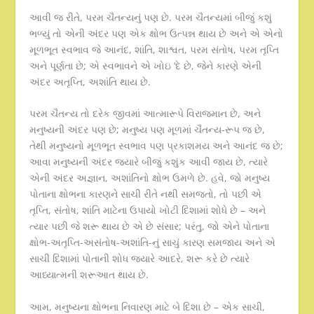
આવી જ રીતે, પરમ ચૈતન્યનું પણ છે. પરમ ચૈતન્યમાં બીજું કશું
ભળ્યું તો એની અંદર પણ એક ક્ષોભ ઉત્પન્ન થાય છે અને એ એનો
મૂળભૂત સ્વભાવ જે આનંદ, શાંતિ, શાશ્વત, પરમ સંતોષ, પરમ તૃપ્તિ
અને પૂર્ણતા છે; એ સ્વભાવને એ ખોઇ ‘દે છે, જેને કારણે એની
અંદર અતૃપ્તિ, અશાંતિ થાય છે.
પરમ ચૈતન્ય તો દરેક જીવમાં આત્મારૂપે વિરાજમાન છે, અને
મનુષ્યની અંદર પણ છે; મનુષ્ય પણ મૂળમાં ચૈતન્ય-રૂપ જ છે,
તેથી મનુષ્યનો મૂળભૂત સ્વભાવ પણ પ્રકાશમય અને આનંદ જ છે;
આવા મનુષ્યની અંદર જ્યારે બીજું કશુંક આવી જાય છે, ત્યારે
એની અંદર અજ્ઞાન, અશાંતિનો ક્ષોભ ઉમળે છે. હવે, જો મનુષ્ય
પોતાના ક્ષોભના કારણને સાચી રીતે નથી સમજતો, તો પછી એ
તૃપ્તિ, સંતોષ, શાંતિ માટેના ઉપાયો ખોટી દિશામાં શોધે છે – અને
ત્યાર પછી જે શરૂ થાય છે એ છે સંસાર; પરંતુ, જો એને પોતાના
ક્ષોભ-અતૃપ્તિ-અસંતોષ-અશાંતિ-નું સાચું કારણ સમજાય અને એ
સાચી દિશામાં પોતાની શોધ જ્યારે આદરે, શરૂ કરે છે ત્યારે
આધ્યાત્મની શરૂઆત થાય છે.
આમ, મનુષ્યના ક્ષોભના નિવારણ માટે બે દિશા છે – એક સાચી,