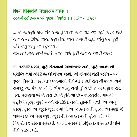
विषया विनिवर्तन्ते निराहारस्य देहिनः ।
रसवर्जं रसोऽप्यस्य परं दृष्ट्वा निवर्तते ।।
(
गीता –
ર:૫૯
)
…
કે આપણી પાસે વિષય ના હોય તો એને માટે આપણી અંદર કોઈ
લાલચ ના ઊભી થાય
,
પણ તેથી લાલચ જતી રહી
,
લોલુપ્ત્વ પૂરી
રીતે ગયું એવું ના કહેવાય…
જ્યારે વિષય સામે આવે ત્યારે પાછી ફરી લાલચ આવી જાય.
તો,
જ્યારે પરમ
,
પૂર્ણ ચેતનાનો સાક્ષાત્કાર થશે
,
પૂર્ણ આનંદની
પ્રાપ્તિ થશે ત્યારે જ લોલુપ્ત્વ જશે
,
એ સિવાય નહીં જાય
– परं
दृष्ट्वा निवर्तते’, પણ લોલુપ્ત્વમાંથી ધીમે-ધીમે કઈ રીતે નીકળવું એને
સમજીએ, કેમ કે એમાં એક વસ્તુ થતી હોય છે કે આપણા શરીર,
મન, પ્રાણના જે વિકારો છે, વિકૃતિઓ છે – શાસ્ત્રીય ભાષામાં
કહીએ ત્રણ ગુણો વચ્ચે સંવાદિતા નથી, હાર્મની નથી, એ એનું
કારણ હોય એ જુદાં-જુદાં રૂપોમાં એ વ્યક્ત થતી હોય; આપણી જે
લાલચ છે એ પણ જુદી-જુદી રીતે વ્યક્ત થતી હોય. તો, એ
વિકારોને શરીરના સ્તરથી, મનના સ્તરથી, ઇંદ્રિયોના સ્તરથી ધીમે-
ધીમે કાઢવા પડે.