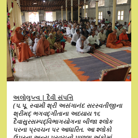
અલોલુપ્ત્વ | દૈવી સંપત્તિ
(
પ
.
પૂ
.
સ્વામી
શ્રી
અસંગાનંદ
સરસ્વતીજીના
શ્રીમદ્ ભગવદ્ગીતા
ના અધ્યાય ૧૬
દૈવાસુરસમ્પદ્વિભાગયોગના બીજા શ્લોક
પરના પ્રવચન પર
આધારિત. આ શ્લોકો
ઉપરના અન્ય પ્રવચનો પાછલા અંકોમાં