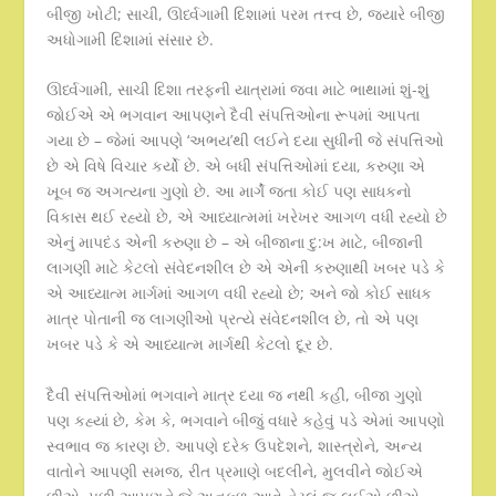
બીજી ખોટી; સાચી, ઊર્ધ્વગામી દિશામાં પરમ તત્ત્વ છે, જ્યારે બીજી
અધોગામી દિશામાં સંસાર છે.
ઊર્ધ્વગામી, સાચી દિશા તરફની યાત્રામાં જવા માટે ભાથામાં શું-શું
જોઈએ એ ભગવાન આપણને દૈવી સંપત્તિઓના રૂપમાં આપતા
ગયા છે – જેમાં આપણે ‘અભય’થી લઈને દયા સુધીની જે સંપત્તિઓ
છે એ વિષે વિચાર કર્યો છે. એ બધી સંપત્તિઓમાં દયા, કરુણા એ
ખૂબ જ અગત્યના ગુણો છે. આ માર્ગે જતા કોઈ પણ સાધકનો
વિકાસ થઈ રહ્યો છે, એ આધ્યાત્મમાં ખરેખર આગળ વધી રહ્યો છે
એનું માપદંડ એની કરુણા છે – એ બીજાના દુ:ખ માટે, બીજાની
લાગણી માટે કેટલો સંવેદનશીલ છે એ એની કરુણાથી ખબર પડે કે
એ આધ્યાત્મ માર્ગમાં આગળ વધી રહ્યો છે; અને જો કોઈ સાધક
માત્ર પોતાની જ લાગણીઓ પ્રત્યે સંવેદનશીલ છે, તો એ પણ
ખબર પડે કે એ આધ્યાત્મ માર્ગથી કેટલો દૂર છે.
દૈવી સંપત્તિઓમાં ભગવાને માત્ર દયા જ નથી કહી, બીજા ગુણો
પણ કહ્યાં છે, કેમ કે, ભગવાને બીજું વધારે કહેવું પડે એમાં આપણો
સ્વભાવ જ કારણ છે. આપણે દરેક ઉપદેશને, શાસ્ત્રોને, અન્ય
વાતોને આપણી સમજ, રીત પ્રમાણે બદલીને, મુલવીને જોઈએ