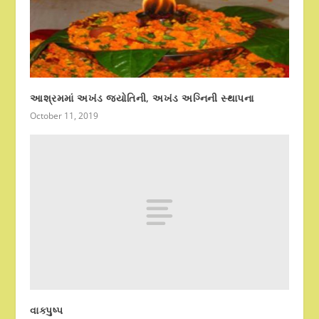
આશ્રમમાં અખંડ જ્યોતિની, અખંડ અગ્નિની સ્થાપના
October 11, 2019
વાક્પુષ્પ