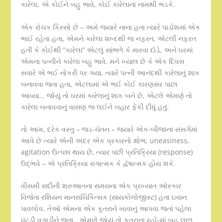
કારેલા, એ કોઈને બહુ ભાવે, કોઈ કારેલાના નામથી ભડકે.
એક રોચક કિસ્સો છે – અમે જ્યારે નાના હતા ત્યારે પાડોશમાં એક
ભાઈ રહેતા હતા, એમને કારેલા શબ્દથી જ નફરત, એટલી નફરત
હતી કે કોઈથી “કારેલા” એટલું સાંભળે કે મારવા દોડે, અને ઘરમાં
એમના પત્નીને કારેલા બહુ ભાવે. મને ખ્યાલ છે કે એક દિવસ
સવારે એ ભઈ નોકરી પર ગયા, ત્યારે પત્ની આનંદથી કારેલાનું શાક
બનાવવા જતા હતા, એટલામાં એ ભઈ કોઈ કારણસર પાછા
આવ્યા… જોયું તો ઘરમાં કારેલાનું શાક બને છે, એટલે એમણે તો
કારેલા બનાવવાનું વાસણ જ લઈને બહાર ફેંકી દીધું હતું.
તો આમ, દરેક વસ્તુ – જડ-ચેતન – જ્યારે એક-બીજાના સંસર્ગમાં
આવે છે ત્યારે એની અંદર એક પ્રકારનો ક્ષોભ, uneasiness,
agitation ઉત્પન્ન થાય છે, ત્યાર પછી પ્રતિક્રિયા (response)
ઉદ્ભવે – એ પ્રતિક્રિયા રાગાત્મક કે દ્વેષાત્મક હોય શકે.
વીસમી સદીની શરુઆતના સમયના એક પ્રખ્યાત ઓસ્કાર
વિજેતા રશિયન માનસચિકિત્સક (સાયકોલોજીસ્ટ) હતા ઇવાન
પાવલોવ. તેઓ એમના એક કૂતરાને ખાવાનું આપવા જતાં પહેલા
ઘંટડી વગાડીને જતા.. એમણે જોયું તો કૂતરાના મ્હોં-માં બહુ લાળ