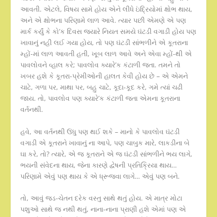
આવતી. એટલે, વિષય સામે હોય એને લીધે ઇંદ્રિયોમાં ક્ષોભ થાય,
અને એ ક્ષોભના પરિણામે લાળ આવે. ત્યાર પછી એમણે એ પણ
માર્ક કર્યું કે કો’ક દિવસ જ્યારે નિયત સમયે ઘંટડી વગાડી હોય પણ
ખાવાનું નહી લઈ ગયા હોય, તો પણ ઘંટડી સાંભળીને એ કૂતરાના
મ્હોં-માં લાળ આવતી હતી, ખૂબ લાળ આવે અને એવા મ્હોં-થી એ
પાવલોવને વ્હાલ કરે; પાવલોવ ક્યારે’ક કંટાળી જતા. તમને તો
ખબર હશે કે કૂતરા-પ્રેમીઓની હાલત કેવી હોય છે – એ એમને
ચાટે, ગળા પર, માથા પર, બહુ ચાટે, કૂદા-કૂદ કરે, ગમે ત્યાં ચઢી
જાય. તો, પાવલોવ પણ ક્યારે’ક કંટાળી જતા એમના કૂતરાના
વર્તનથી.
હવે, આ વર્તનથી ઉંધુ પણ થઈ શકે – માનો કે પાવલોવ ઘંટડી
વગાડી એ કૂતરાને ખાવાનું ના આપે, પણ ચાબુક મારે, લાકડીના બે
ઘા કરે, તો? ત્યારે, એ જ કૂતરાને એ જ ઘંટડી સાંભળીને ભય લાગે,
ભયની સંવેદના થાય, જેના કારણે દ્વેષની પ્રતિક્રિયા થાય…
પરિણામે એવું પણ થાય કે એ ધ્રૂજવા લાગે… એવું પણ બને.
તો, આવું જડ-ચેતન દરેક વસ્તુ સાથે થતું હોય. એ માત્ર મોટા
પશુઓ સાથે જ નથી થતું, નાના-નાના પ્રાણી હશે એમાં પણ એ