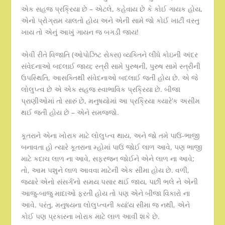
એક સહજ પ્રક્રિયા છે – એટલે, કહેવાય છે કે કોઈ ગાયક હોય,
એનો પ્રોગ્રામ ચાલતો હોય અને એની સામે જો કોઈ ખાટી વસ્તુ
ખાય તો એનું આખું ગાયન જ બગડી જાય!
એવી રીતે વિજાતિ (ઓપોઝિટ સેક્સ) વ્યક્તિને લીધે કોઇની અંદર
સંવેદનાઓ બદલાઈ જાય; સ્ત્રી સામે પુરુષની, પુરુષ સામે સ્ત્રીની
ઉપસ્થિતિ, આસક્તિથી સંવેદનાઓ બદલાઈ જતી હોય છે. એ જે
લોલુપ્ત્વ છે એ એક સહજ સ્વાભાવિક પ્રક્રિયા છે. બીજા
પ્રાણીઓમાં તો સારું છે, મનુષયોમાં આ પ્રક્રિયા ક્યારે’ક અસીમ
થઈ જતી હોય છે – એને સમજજો.
કૂતરાને એના ખોરાક માટે લોલુપ્ત્વ થાય, અને જો તમે પાઉં-ભાજી
બનાવતા હો ત્યારે કૂતરાના મ્હોમાં પાઉં જોઈ લાળ આવે, પણ ભાજી
માટે કદાચ લાળ ના આવે, સફરજન જોઈને એને લાળ ના આવે;
તો, આમ પશુને લાળ આવવા માટેની એક સીમા હોય છે. વળી,
જ્યારે એનો સંસર્ગ’નો સમય પસાર થઈ જાય, પછી ભલે ને એની
આજુ-બાજુ માદાઓ ફરતી હોય તો પણ એને બીજા વિકારો ના
આવે. પરંતુ, મનુષયના લોલુપ્ત્વની ક્યાં’ય સીમા જ નથી, એને
કોઈ પણ પ્રકારના ખોરાક માટે લાળ આવી શકે છે.