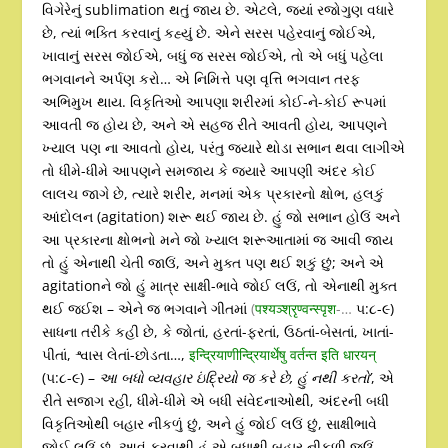
વિગેરેનું sublimation થતું જાય છે. એટલે, જ્યાં રજોગુણ વધારે
છે, ત્યાં ભક્તિ કરવાનું કહ્યું છે. એને સરસ પહેરવાનું જોઈએ,
ખાવાનું સરસ જોઈએ, બધું જ સરસ જોઈએ, તો એ બધું પહેલા
ભગવાનને અર્પણ કરો… એ નિમિત્તે પણ વૃત્તિ ભગવાન તરફ
અભિમુખ થાય. વિકૃતિઓ આપણા શરીરમાં કોઈ-ને-કોઈ રૂપમાં
આવતી જ હોય છે, અને એ સહજ રીતે આવતી હોય, આપણને
ખ્યાલ પણ ના આવતો હોય, પરંતુ જ્યારે થોડા સભાન થવા લાગીએ
તો ધીમે-ધીમે આપણને સમજાય કે જ્યારે આપણી અંદર કોઈ
લાલચ જાગે છે, ત્યારે શરીર, મનમાં એક પ્રકારનો ક્ષોભ, હલકું
આંદોલન (agitation) શરૂ થઈ જાય છે. હું જો સભાન હોઉં અને
આ પ્રકારના ક્ષોભનો મને જો ખ્યાલ શરૂઆતામાં જ આવી જાય
તો હું એનાથી ચેતી જાઉં, અને મુક્ત પણ થઈ શકું છું; અને એ
agitationને જો હું માત્ર સાક્ષી-ભાવે જોઈ લઉં, તો એનાથી મુક્ત
થઈ જઈશ – એને જ ભગવાને ગીતમાં
(
पश्यञ्श्रृण्वन्स्पृश
-…
૫:૮-૯)
સાધના તરીકે કહી છે, કે જોતાં, હરતાં-ફરતાં, ઉઠતાં-બેસતાં, ખાતાં-
પીતાં, શ્વાસ લેતાં-છોડતા…,
इन्द्रियाणीन्द्रियार्थेषु वर्तन्त इति धारयन्
(૫:૮-૯) –
આ બધો વ્યવહાર ઇંદ્રિયો જ કરે છે
,
હું નથી કરતો
’
, એ
રીતે સજાગ રહી, ધીમે-ધીમે એ બધી સંવેદનાઓથી, અંદરની બધી
વિકૃતિઓથી બહાર નીકળું છું, અને હું જોઈ લઉં છું, સાક્ષીભાવે
જોઈ લઉં છું. આવું કરવાથી હું એ બધાથી બહાર નીકળી જઉં,