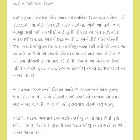
નહીં તો ‘બીજા’ના ઉપર!
વર્ષો પહેલા દિલ્લીના એક આઈ-સ્પેશ્યલિષ્ટ ઉપર કેસ થયેલો. એ
ડોક્ટરને ત્યાં કોઈ બેન દર્દી તરીકે આવેલા, એને આંખોની અને
બીજી ઘણી બધી તકલીફો થઈ હતી. ડોક્ટર એ બેન સાથે થોડા
સંવેદનશીલ થયા, એમને દયા આવી … અને ધીમે-ધીમે એમની
‘દયા’ ક્યારે લોલુપ્ત્વમાં, કામ-ના લોલુપ્ત્વમાં સરી પડી એ ખબર જ
ના પડી. પછી તો એ સંબંધો એટલા બધા ગાઢ થઈ ગયા કે ડોક્ટરે
એમના પત્નિની હત્યા પણ કરી દીધી! કેમ કે આ બે-ના સંબંધમાં
પત્નિ અવરોધ હતા. આમ, દયા ક્યારે લોલુપ્ત્વમાં ફેરવાઇ જાય એ
ખબર ના પડે.
ભાગવતમાં જડભરતનો કિસ્સો આવે છે. જડભરતને એક હરણ
ઉપર દયા આવી, અને એમની ‘દયા’ ક્યારે લોલુપ્ત્વમાં બદલાઈ
ગઈ ખબર ના પડી, અને એમણે હરણના શરીરમાં જવું પડ્યું.
એટલે, કદાચ, ભગવાને દયા પછી અલોલુપ્ત્વની વાત કીધી હશે
(ગીતા–૧૬:૨) કેમ કે માણસની દયા ક્યારે લોલુપ્ત્વમાં સરી પડે એ
ખબર જ ના પડે.