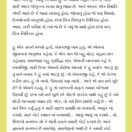
મારી અંદર લોલુપ્ત્વ ખતમ થતું જાય છે, અને અંતત: એક સ્થિતિ
એવી આવે છે કે જ્યાં ખાવાનું હોય, જોવાનું હોય જે પણ વિષયો,
ઉપભોગની વસ્તુઓ હોય, છતાં ચિત્ત બિલકુલ નિર્વિકાર હોય.
આમ, ખરી પરીક્ષા તો ત્યાં જ છે કે બધું જ સામે હોય છતાં મન,
ચિત્ત નિર્વિકાર હોય.
હું એક સંતને મળ્યો હતો, ખેમકાજી નામ હતું, એ એમના
જીવનના અનુભવ કહેતા, કે એક સંત જે બહુ મોટા, મહાન સંત
કહેવાય, સમાજમાં બહુ પ્રસિદ્ધ સંત, એમની બાબતમાં કહે કે,
સ્વામીજી, મારી ઉપર એમનો મેસેજ આવ્યો કે ‘હું ક્યાં’ક અટકું છું,
તું મને બતાવ કે હું ક્યાં અટકું છું.’ તો ખેમકાજી કહે, કે એ કેટલા
વડીલ સંત, હું તો નાનો, ઉંમરમાં પણ નાનો… અને એ સંત મને પૂછે
છે? મેં એમને કહ્યું, કે ‘હું તો બાળકની માફક તમારા ખોળામાં
ઉછર્યો છું, છતાં તમે મને પૂછો છો એટલે સંકોચ સાથે કહું છું કે તમે
થોડી જગ્યામાં બંધાવ છો; એક, તો તમે વિલ (will) કર્યું છે – એ
સંતે વિલ કર્યું હતું કે મારી પાછળ સમાધિ ના બનાવવી, અમુક ના
કરશો, મારું કોઈ સ્થાન ના બનાવશો, , આવું-આવું ના કરશો… તો,
‘વિલ’નો મતલબ એ કે જતી વખતે તમારી કોઈ ઇચ્છા છે; અને
જ્ઞાનનો મતલબ છે સમર્પણ, સમર્પણનો અર્થ છે કે તમારી કોઈ