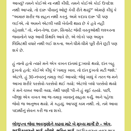
આવ્યું? તમને કોઈએ ના નથી કીધી, તમને કોઈએ કોઈ ઉપદેશ
નથી આપ્યો, તો દારૂ પીવાનું ઓછું કેવી રીતે થયું?” એમણે કીધું કે
“અમારું શરીર જ સહન નથી કરતું, અમે કદાચ દારૂ ‘પી પણ
લઈએ, તો અમને એટલી બધી બેચેની થાય છે કે હવે નહીં
રહેવાશે.” તો, નોન-વેજ, દારૂ, સિગારેટ જેવી વસ્તુઓથી લશ્કરના
જવાનોને પણ આવી સ્થિતિ આવે છે, એ લોકો પણ અમુક
લિમિટથી વધારે નથી લઈ શકતા, અને ધીમે-ધીમે પૂરી રીતે છૂટી પણ
શકે છે.
હું નાનો હતો ત્યારે મને એક વખત દાંતમાં દુ:ખાવો થયો, દાંત બહુ
દુખતો હતો; કોઈએ કીધું કે ‘તમાકુ ખાવ, તો દાંત દુખતો મટી જશે.’
એટલે, હું 30-નંબરનું તમાકુ લઈ આવ્યો; જેવું ખાધું કે તરત જ મને
આખા શરીરે પરસેવો-પરસેવો થઈ ગયો; એટલો બધો પરસેવો થયો
કે મને ચક્કર આવી ગયા, તેથી પાણી ‘પી-ને હું સૂઈ રહ્યો. પછી,
બીજી એક વખત આ જ તમાકુ ખાવાનું સાહસ કર્યું, અને પહેલા
જેવો જ અનુભવ થયો. મે કહયું, આપણું કામ નથી. તો, તમે આવા
પદાર્થોનું સેવન કરી જ ના શકો.
લોલુપ્ત્વ જેવા અવગુણોને કાઢવા માટે બે મુખ્ય માર્ગો છે – એક
,
શુદ્ધિકારણનો માર્ગ
,
બીજો
,
ભક્તિ-માર્ગ.
શુદ્ધિકરણના ત્રણ ભાગ