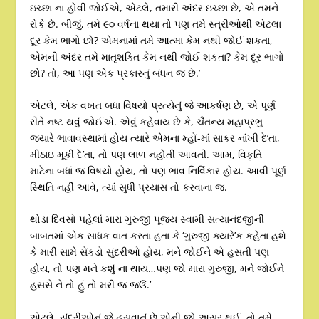
ઇચ્છા ના હોવી જોઈએ, એટલે, તમારી અંદર ઇચ્છા છે, એ તમને
રોકે છે. બીજું, તમે ૯૦ વર્ષના થયા તો પણ તમે સ્ત્રીઓથી એટલા
દૂર કેમ ભાગો છો? એમનામાં તમે આત્મા કેમ નથી જોઈ શકતા,
એમની અંદર તમે માતૃશક્તિ કેમ નથી જોઈ શકતા? કેમ દૂર ભાગો
છો? તો, આ પણ એક પ્રકારનું બંધન જ છે.’
એટલે, એક વખત બધા વિષયો પ્રત્યેનું જે આકર્ષણ છે, એ પૂર્ણ
રીતે નષ્ટ થવું જોઈએ. એવું કહેવાય છે કે, ચૈતન્ય મહાપ્રભુ
જ્યારે ભાવાવસ્થામાં હોય ત્યારે એમના મ્હોં-માં સાકર નાંખી દે’તા,
મીઠાઇ મૂકી દે’તા, તો પણ લાળ નહોતી આવતી. આમ, વિકૃતિ
માટેના બધાં જ વિષયો હોય, તો પણ ભાવ નિર્વિકાર હોય. આવી પૂર્ણ
સ્થિતિ નહીં આવે, ત્યાં સુધી પ્રયાસ તો કરવાના જ.
થોડા દિવસો પહેલાં મારા ગુરુજી પૂજ્ય સ્વામી સત્યાનંદજીની
બાબતમાં એક સાધક વાત કરતા હતા કે ‘ગુરુજી ક્યારે’ક કહેતા હશે
કે મારી સામે સેંકડો સુંદરીઓ હોય, મને જોઈને એ હસતી પણ
હોય, તો પણ મને કશું ના થાય…પણ જો મારા ગુરુજી, મને જોઈને
હસસે ને તો હું તો મરી જ જઉં.’
એટલે, સુંદરીઓનું જે હસવાનું છે એની જો અસર થઈ, તો તમે