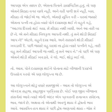
આપણા એક સાધક છે, એમના પિતાને ડાયાબિટીસ હતું, તો પણ
એમને મિઠાઇ વગર ચાલે નહીં, અને ચરી પાળી શકે નહીં, બસ,
મીઠાઇ તો જોઈએ જ. એટલે, એમણે યુક્તિ કરી – ઘરમાં જ્યારે
એમના પત્ની ના હોય ત્યારે પોતે દયામણા થઈ ને વહુને કહે,
“આટલા દિવસો થઈ ગયા, મેં મીઠાઇ નથી ખાધી, અને આ તારી બા
છે ને, એ મને મીઠાઇ બિલકુલ આપતી નથી. તું મને થોડી મિઠાઈ
આપ ને!” એટલે, વહુને દયા આવે, અને સસરાને થોડી મીઠાઈ
ખવડાવી ‘દે. પછી જ્યારે વહુ ઘરમાં ના હોય ત્યારે પત્નીને કહે, તારી
વહુ મને મીઠાઈ આપતી જ નથી, તું મને આપ ને.” તો પછી એ પણ
એમને થોડી મીઠાઈ ખવડાવે, કે લો, ભઈ, થોડું ખઈ લો.
તો, આમ, પોતે દયામણા થઈને પોતાના માટે બીજાની ‘દયા’નો
ઉપયોગ કરવો એ પણ લોલુપ્ત્વ જ છે.
આ લોલુપ્ત્વને થોડું વધારે સમજીએ – આમ તો લોલુપ્ત્વ એ
એકદમ સહજ, સાહજીક પ્રક્રિયા છે. કોઈ પણ જીવ બીજાના
સંસર્ગમાં આવે ત્યારે એની અંદર એક પ્રકારની રાગાત્મક સંવેદના,
ભાવ, જાગે છે, અથવા તો એનાથી અવળું થાય કે દ્વેષનો ભાવ
આવે. આસક્તિ-રાગ થાય કે પછી દ્વેષ-અણગમો થાય – જેમ કે