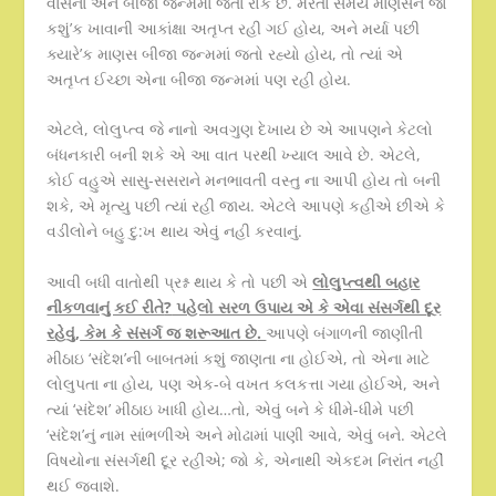
વાસના એને બીજા જન્મમાં જતાં રોકે છે. મરતા સમયે માણસને જો
કશું’ક ખાવાની આકાંક્ષા અતૃપ્ત રહી ગઈ હોય, અને મર્યા પછી
ક્યારે’ક માણસ બીજા જન્મમાં જતો રહ્યો હોય, તો ત્યાં એ
અતૃપ્ત ઈચ્છા એના બીજા જન્મમાં પણ રહી હોય.
એટલે, લોલુપ્ત્વ જે નાનો અવગુણ દેખાય છે એ આપણને કેટલો
બંધનકારી બની શકે એ આ વાત પરથી ખ્યાલ આવે છે. એટલે,
કોઈ વહુએ સાસુ-સસરાને મનભાવતી વસ્તુ ના આપી હોય તો બની
શકે, એ મૃત્યુ પછી ત્યાં રહી જાય. એટલે આપણે કહીએ છીએ કે
વડીલોને બહુ દુ:ખ થાય એવું નહી કરવાનું.
આવી બધી વાતોથી પ્રશ્ન થાય કે તો પછી એ
લોલુપ્ત્વથી બહાર
નીકળવાનું કઈ રીતે
?
પહેલો સરળ ઉપાય એ કે એવા સંસર્ગથી દૂર
રહેવું
,
કેમ કે સંસર્ગ જ શરૂઆત છે
.
આપણે બંગાળની જાણીતી
મીઠાઇ ‘સંદેશ’ની બાબતમાં કશું જાણતા ના હોઈએ, તો એના માટે
લોલુપતા ના હોય, પણ એક-બે વખત કલકત્તા ગયા હોઈએ, અને
ત્યાં ‘સંદેશ’ મીઠાઇ ખાધી હોય…તો, એવું બને કે ધીમે-ધીમે પછી
‘સંદેશ’નું નામ સાંભળીએ અને મોઢામાં પાણી આવે, એવું બને. એટલે
વિષયોના સંસર્ગથી દૂર રહીએ; જો કે, એનાથી એકદમ નિરાંત નહીં
થઈ જવાશે.