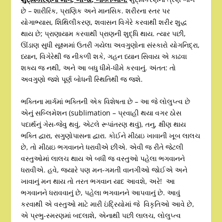
છે – શારીરિક, પ્રાણિક અને માનસિક. શરીરના સ્તર પર
યોગાભ્યાસ, શિથિલીકરણ, શવાસન વિગેરે કરવાથી શરીર શુદ્ધ
થાય છે; પ્રાણાયામ કરવાથી પ્રાણની શુદ્ધિ થાય. ત્યાર પછી,
ઊંડાણ સુધી સૂક્ષ્મમાં ઉતરી ગયેલા અવગુણોના સંસ્કારો યોગનિદ્રા,
ધ્યાન, વિગેરેથી જ નીકળી શકે, ગહન ધ્યાન સિવાય એ કાઢવા
શક્ય જ નથી, અને આ બધુ ધીમે-ધીમે કરવાનું. અંતત: તો
અવગુણો જશે પૂર્ણ બોધની સ્થિતિથી જ જશે.
ભક્તિના માર્ગમાં ભક્તિની એક વિશેષતા છે – આ જે લોલુપ્ત્વ છે
એનું સબ્લિમેશન (sublimation – પ્રવાહી થયા વગર ઠોસ
પદાર્થનું ગેસ-જેવુ થવું, એટલે રૂપાંતરણ થવું), તનુ, ક્ષીણ થાય
ભક્તિ દ્વારા, સગુણોપાસના દ્વારા. કોઈને મીઠાઇ ખાવાની ખૂબ લાલચ
છે, તો મીઠાઇ ભગવાનને ધરાવીએ છીએ. એવી જ રીતે જેટલી
વસ્તુઓમાં લાલચ થાય એ બધી જ વસ્તુઓ પહેલા ભગવાનને
ધરાવીએ. હવે, જ્યારે પણ મન-ગમતી વાનગીઓ જોઈએ અને
ખાવાનું મન થાય તો તરત ભગવાન યાદ આવશે, અરે! આ
ભગવાનને ધરાવવાનું છે, પહેલા ભગવાનને આપવાનું છે. આવું
કરવાથી એ વસ્તુઓ માટે મારી ઇંદ્રિયોમાં જે વિકૃતિઓ આવે છે,
એ પ્રભુ-સ્મરણમાં બદલાશે, એનાથી પછી લાલચ, લોલુપ્ત્વ