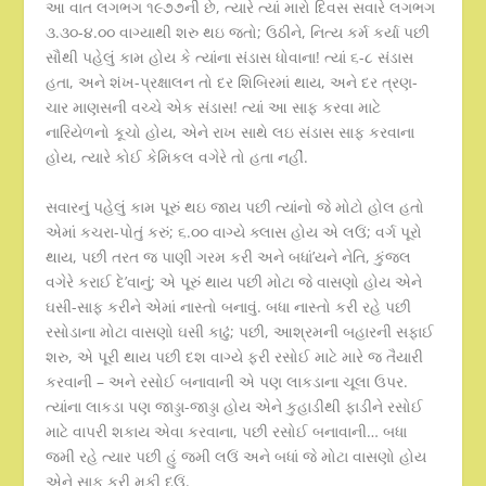
આ વાત લગભગ ૧૯૭૭ની છે, ત્યારે ત્યાં મારો દિવસ સવારે લગભગ
૩.૩૦-૪.૦૦ વાગ્યાથી શરુ થઇ જતો; ઉઠીને, નિત્ય કર્મ કર્યા પછી
સૌથી પહેલું કામ હોય કે ત્યાંના સંડાસ ધોવાના! ત્યાં ૬-૮ સંડાસ
હતા, અને શંખ-પ્રક્ષાલન તો દર શિબિરમાં થાય, અને દર ત્રણ-
ચાર માણસની વચ્ચે એક સંડાસ! ત્યાં આ સાફ કરવા માટે
નારિયેળનો કૂચો હોય, એને રાખ સાથે લઇ સંડાસ સાફ કરવાના
હોય, ત્યારે કોઈ કેમિકલ વગેરે તો હતા નહીં.
સવારનું પહેલું કામ પૂરું થઇ જાય પછી ત્યાંનો જે મોટો હોલ હતો
એમાં કચરા-પોતું કરું; ૬.૦૦ વાગ્યે ક્લાસ હોય એ લઉં; વર્ગ પૂરો
થાય, પછી તરત જ પાણી ગરમ કરી અને બધાં’યને નેતિ, કુંજલ
વગેરે કરાઈ દે’વાનું; એ પૂરું થાય પછી મોટા જે વાસણો હોય એને
ઘસી-સાફ કરીને એમાં નાસ્તો બનાવું. બધા નાસ્તો કરી રહે પછી
રસોડાના મોટા વાસણો ઘસી કાઢું; પછી, આશ્રમની બહારની સફાઈ
શરુ, એ પૂરી થાય પછી દશ વાગ્યે ફરી રસોઈ માટે મારે જ તૈયારી
કરવાની – અને રસોઈ બનાવાની એ પણ લાકડાના ચૂલા ઉપર.
ત્યાંના લાકડા પણ જાડ્ડા-જાડ્ડા હોય એને કુહાડીથી ફાડીને રસોઈ
માટે વાપરી શકાય એવા કરવાના, પછી રસોઈ બનાવાની… બધા
જમી રહે ત્યાર પછી હું જમી લઉં અને બધાં જે મોટા વાસણો હોય
એને સાફ કરી મૂકી દઉં.