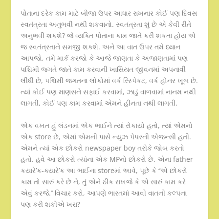
પોતાના દરેક કામ માટે બીજા ઉપર આધાર રાખનાર કોઈ પણ દિવસ
સ્વતંત્રતા અનુભવી નથી શકવાનો. સ્વતંત્રતા શું છે એ કેવી રીતે
અનુભવી શકશે? જે વ્યક્તિ પોતાના કામ જાતે કરી શકતા હોય એ
જ સ્વતંત્રતાને સમજી શકશે. અને આ વાત ઉપર તમે ધ્યાન
આપજો, તમે માર્ક કરજો કે આજે જાણતા કે અજાણતામાં પણ
પશ્ચિમી જગતે જાતે કામ કરવાની ખાસિયત જીવનમાં અપનાવી
લીધી છે, પશ્ચિમી જગતના લોકોમાં વર્ક રિસ્પેકટ, વર્ક હોનર ખૂબ છે.
ત્યાં કોઈ પણ માણસને સફાઈ કરવામાં, ઝાડું વાળવામાં નાનમ નથી
લાગતી, કોઈ પણ કામ કરવામાં એમને હીનતા નથી લાગતી.
એક વખત હું લંડનમાં એક ભાઈને ત્યાં રોકાયો હતો, ત્યાં એમનો
એક store છે, એમાં એમની પાસે ન્યુઝ પેપરની એજન્સી હતી.
એમને ત્યાં એક છોકરો newspaper boy તરીકે જોબ કરતો
હતો. હવે આ છોકરો ત્યાંના એક MPનો છોકરો છે. એના father
કયારે’ક-ક્યારે’ક આ ભાઈના storeમાં આવે, પૂછે કે ‘‘એ છોકરો
કામ તો સારું કરે છે ને, તું એને ઠીક રાખજે કે એ સારું કામ કરે
એવું કરજે.’’ વિચાર કરો, આપણે ભારતમાં આવી વાતની કલ્પના
પણ કરી શકીએ ખરા?