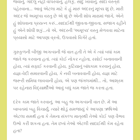
જવાનું, ગાદલું નહીં વાપરવાનું, હલકું, સાદું ખાવાનું, સાદા વસ્ત્રો
પહેરવાના… આવું એટલા માટે કે હું મારું અંદરનું મૂલ્ય શું છે, મારી
અંદર જે અમૂલ્ય વસ્તુ છે એ શું છે એની શોધ મારામાં જાગે, એને
હું શોધવાના પ્રયત્ન કરું…સાદાઈથી જીવતા-જીવતા, સજાગ રહીને
હું એને શોધી શકું…તો એ, અંદરની ‘અમૂલ્ય’ વસ્તુ મેળવવા માટેના
પ્રયાસો માટે આપણા વ્રતો, ઉપવાસો વિગેરે હતાં.
ગુરુકુળની બીજી અગત્યની જે વાત હતી તે એ કે ત્યાં બધાં કામ
જાતે જ કરવાના હતાં. ત્યાં કોઈ નોકર ન્હોતા, રસોઈ બનાવવાની
હોય, ત્યાં સફાઈ કરવાની હોય, કુટિયાનું બાંધકામ કરવાનું હોય,
યજ્ઞ-વેદી સમારવાની હોય, કે નવી બનાવવાની હોય, યજ્ઞ માટે
જરૂરી સમિધા લાવવાની હોય, એ પણ જંગલમાંથી… તો, આશ્રમ
પર રહેનારા વિદ્યાર્થીઓ આવું બધું કામ જાતે જ કરતા હતા.
દરેક કામ જાતે કરવાનું, આ બહુ જ અગત્યની વાત છે. મેં આ
બાબતમાં બહુ વિચાર્યું, ત્યારે થોડું સમજાયું કે આપણા ઋષિઓ
એટલા સમર્થ હતા કે તેમના સંકલ્પ માત્રથી તેઓ કોઈ પણ વૈભવ
ઉભો કરી શકતા હતા. તેમ છતાં તેઓ એટલી સાદાઈથી કેમ રહેતા
હતા?