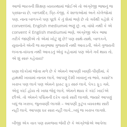
આજે ભારતની શિક્ષણ વ્યવસ્થામાં જોઈએ તો અંગ્રેજી ભાષાનું જ
પ્રાધાન્ય છે, બાળમંદિર, પ્રિ-કેજી, કે શાળાઓમાં અને કોલેજોમાં
પણ. નાના બાળકને પણ પૂછો કે તું શેમાં ભણે છે તો ગર્વથી કહેશે કે
conventમાં, English mediumમાં ભણું છું. ના, વાંધો નથી કે એ
convent કે English mediumમાં ભણે, અંગ્રેજી એક ભાષા
તરીકે જાણીએ તો એમાં ખોટું શું છે? પણ સાથે-સાથે, બાળકને,
યુવાનોને એની જ માતૃભાષા ગુજરાતી નથી આવડતી, એને ગુજરાતી
લખતા-વાંચતા નથી આવડતું એવું કહેવામાં પણ એને ગર્વ થાય તો,
એ શું સારું કહેવાય?
ઘણા લોકોમાં જોવા મળે છે કે એમને આપણી ખાણી-પીણીમાં, કે
હાથથી ખાવામાં નાનમ લાગે, આપણું દેશી ખાવાનું ના ભાવે, ક્યારે’ક
ખરાબ પણ લાગે પણ એમને ફાસ્ટ ફૂડ સારું લાગે, પેક્ડ ફૂડ ગમે,
એવું કાંઈ હોય તો ખાધા જેવું લાગે, એમને થાય કે કાંઈ ખાઈએ
છીએ. તો એમને પશ્ચિમની દરેક વાતો સારી લાગશે, જયારે આપણું
બધું જ ખરાબ, જુનવાણી લાગશે – આપણી કુટુંબ વ્યવસ્થા સારી
નહીં લાગે, આપણા ઘર સારા નહીં લાગે…બધું જ ખરાબ લાગશે.
બીજી એક વાત પણ સમજવા જેવી છે કે અંગ્રેજોએ આપેલા