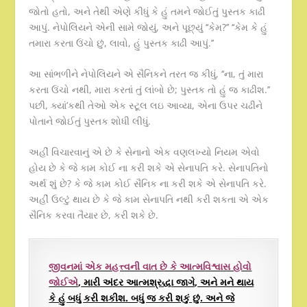
જોતો હતો, અને તેથી એણે કીધું કે હું તમને જોઈતું પુસ્તક કાઢી
આપું. નેપોલિયને એની સામે જોયું, અને પૂછ્યું ‘‘કેમ?’’ ‘‘કેમ કે હું
તમારા કરતા ઉંચો છું, લાવો, હું પુસ્તક કાઢી આપું.’’
આ સાંભળીને નેપોલિયને એ સૈનિકને તરત જ કીધું, ‘‘ના, તું મારા
કરતા ઉંચો નથી, મારા કરતાં તું લાંબો છે; પુસ્તક તો હું જ કાઢીશ.’’
પછી, ક્યાં’કથી તેઓ એક સ્ટૂલ લઇ આવ્યા, એના ઉપર ચઢીને
પોતાને જોઈતું પુસ્તક શોધી લીધું.
અહીં વિચારવાનું એ છે કે સેનાનો એક વણલખ્યો નિયમ એવો
હોય છે કે જે કામ કોઈ ના કરી શકે એ સેનાપતિ કરે. સેનાપતિનો
અર્થ શું છે? કે જે કામ કોઈ સૈનિક ના કરી શકે એ સેનાપતિ કરે.
અહીં ઉલ્ટું થાય છે કે જે કામ સેનાપતિ નથી કરી શકતા એ એક
સૈનિક કરવા તૈયાર છે, કરી શકે છે.
જીવનમાં એક મહત્ત્વની વાત છે કે આત્મવિશ્વાસ હોવો
જોઈએ
,
મારી અંદર આત્મશ્રદ્ધા જાગે
,
અને મને થાય
કે હું બધું કરી શકીશ. બધું જ કરી શકું છું. અને જે