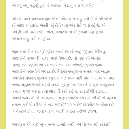
એટલું બધું પહેર્યું હશે કે અમારા બે’યનું કામ ચાલશે.’’
એટલે, મને આજના યુવાનોની એક વાત બહુ ગમે છે કે એ લોકો
તો સાદા કપડામાં, જર્સી પહેરીને પણ એરપોર્ટ જતાં રહેશે, એ
ઓફીસમાં પણ જશે, અને, ક્યારે’ક તો શોર્ટ્સમાં પણ ફરશે…
એમને બહુ પડી ના હોય.
જીવનમાં વિકાસ, પ્રોગ્રેસ કરવો છે, તો સાદું જીવતા શીખવું,
સાદાઈને પચાવવી. રાજા પાસે વૈભવ છે, તો પણ એ જયારે
ગુરુકુળમાં રહીને ભણ્યા ત્યારે ત્યાં સાદગીભર્યું જીવન જીવી
સાદાઈને પચાવીને ભણ્યા છે. વિદ્યાગ્રહણના સમય બાદ બહાર
આવીને રાજાનું જીવન જીવતા થઇ ગયા પછી પણ ત્યારના આપણા
રાજા-મહારાજાઓ વચ્ચે-વચ્ચે ગુરુકુળમાં જઈને અમુક અનુષ્ઠાન
કરતા, પૂજા કરતા, ત્યાં થોડા દિવસો રહેતા, સાદાઈથી રહેતા…
આજે જોઈએ તો આશ્રમમાં પણ કયારે’ક જઈએ છીએ તો પહેલા
તપાસ કરીએ છીએ કે ત્યાં AC છે? પલંગ છે? ટોઇલેટ ઇન્ડીયન છે
કે વેસ્ટર્ન છે?… જતાં પહેલા આવી તપાસ કરીએ છીએ.
આશ્રમ એ કાંઈ સુખ-સગવડ માટે નથી, એ તો આપણે સાદાઈ