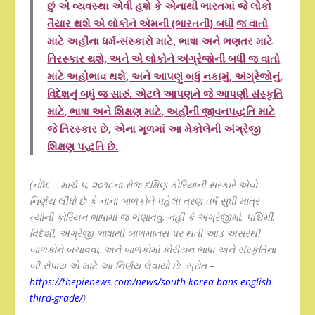
છું એ વ્યવસ્થા એવી હશે કે એનાથી ભારતમાં જે લોકો
તૈયાર થશે એ લોકોને એમની (ભારતની) બધી
જ વાતો
માટે અહીંના ધર્મ-સંસ્કારો માટે
,
ભાષા અને ભણતર માટે
તિરસ્કાર થશે, અને એ લોકોને અંગ્રેજોની બધી જ વાતો
માટે અહોભાવ થશે
,
અને આપણું બધું નકામું
,
અંગ્રેજોનું
,
વિદેશનું બધું જ સારું. એટલે આપણને જે આપણી સંસ્કૃતિ
માટે
,
ભાષા અને શિક્ષણ માટે
,
અહીંની જીવનપદ્ધતિ માટે
જે તિરસ્કાર છે
,
એના મૂળમાં આ મેકોલેની અંગ્રેજી
શિક્ષણ પદ્ધતિ છે.
(નોંધ: – માર્ચ ૫
,
૨૦૧૮ના રોજ દક્ષિણ કોરિયાની સરકારે એવો
નિર્ણય લીધો છે કે નાના બાળકોને પહેલા ત્રણ વર્ષ સુધી માત્ર
ત્યાંની કોરિયન ભાષામાં જ ભણાવવું, નહીં કે અંગ્રેજીમાં. પશ્ચિમી
,
વિદેશી
,
અંગ્રેજી ભાષાથી બાળમાનસ પર થતી આડ અસરથી
બાળકોને બચાવવા, અને બાળકોમાં કોરીયન ભાષા અને સંસ્કૃતિના
બી રોપાય એ માટે આ નિર્ણય લેવાયો છે. સ્રોત –
https://thepienews.com/news/south-korea-bans-english-
third-grade/
)