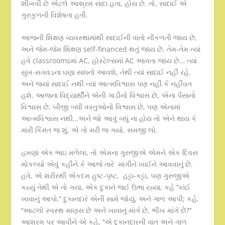
શીખવી છે એટલે આશ્રમ સાદા હતા, હોય છે. તો, સાદાઈ એ
ગુરુકુળની વિશેષતા હતી.
આજની શિક્ષણ વ્યવસ્થામાંથી સાદાઈની વાતો નીકળતી જાય છે,
અને જેમ-જેમ શિક્ષણ self-financed થતું જાય છે, તેમ-તેમ ત્યાં
હવે classroomsમાં AC, હોસ્ટેલ્સમાં AC આવતા જાય છે… ત્યાં
સુખ-સગવડના ઘણા સાધનો આવશે, તેથી ત્યાં સાદાઈ નહીં રહે.
અને જ્યાં સાદાઈ નથી ત્યાં આત્મવિશ્વાસ પણ નહીં કે નહીંવત
હશે. આજના વિદ્યાર્થીને એની ગાડીનો વિશ્વાસ છે, એના પૈસાનો
વિશ્વાસ છે, બીજી બધી વસ્તુઓનો વિશ્વાસ છે, પણ એનામાં
આત્મવિશ્વાસ નથી…અને જો આવું બધું ના હોય તો એને થાય કે
મારી કિંમત જ શું, એ તો મરી જ ગયો, સમજી લો.
હમણાં એક ભાઇ મળેલા, તો એમના ગુરુજીએ એમને એક દિવસ
મોકલ્યો એવું કહીને કે આજે તારે માંગીને ખાઈને આવવાનું છે.
હવે, એ શરીરથી એકદમ હૃષ્ટ-પૃષ્ટ, હટ્ટા-કટ્ટા, પણ ગુરુજીએ
કહ્યું તેથી એ તો ગયા, એક દુકાને જઈ ઉભા રહ્યા, કહે ‘‘કાંઈ
ખાવાનું આપો.’’ દુકાનદારે એની સામે જોયું, અને ગાળ આપી; કહે,
‘‘આટલો સ્વસ્થ માણસ છે અને ખાવાનું માંગે છે, ભીખ માંગે છે?’’
આશ્રમ પર આવીને એ કહે, ‘‘એ દુકાનદારની વાત અને ગાળ