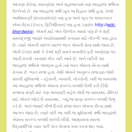
આપણા વેદોમાં, શાસ્ત્રોમાં અને મહાભારતમાં પણ ભારદ્વાજ ઋષિના
ઉલ્લેખો છે. આ ભારદ્વાજ ઋષિ ખૂબ જ વિદ્વાન ઋષિ હતા, તેઓ
અર્થશાસ્ત્રી (economist) પણ હતા અને ખૂબ જ અસરકારક
એવા વૈદ્ય (ડોક્ટર, ફિઝિશિયન) પણ હતા. (
સ્રોત:
http://
wiki-
bhardwaja
). એમને માટે એક ઉલ્લેખ આવો પણ છે કે શ્રી
રામચંદ્રજી જયારે અયોધ્યામાંથી વનવાસ માટે નીકળી ગયા હોય
છે, ત્યારે એમની પાછળ-પાછળ ભરત એમની સેના સાથે જાય છે,
એવી ઈચ્છા સાથે કે તેઓ શ્રી રામને મનાવીને ફરી અયોધ્યા લઇ
આવી શકશે. રસ્તામાં એક નદી આવે છે, અને નદીની પાર
ભારદ્વાજ ઋષિનો આશ્રમ હતો ત્યાં ભરત એમના સૈન્ય સાથે
રોકાય છે. ભરત રાજા હતા, તેથી એમને અનુરૂપ રાજ-ઠાઠ જેવી
સઘળી સુવિધાઓ – રહેવાની, ખાવાની, નોકરોની, બધી જ વ્યવસ્થા
આ ભારદ્વાજ ઋષિએ એમના સંકલ્પ-બળથી ઉભી કરી દીધી;
રાજાના મંત્રી માટે પણ અલાયદી મહેલ જેવી જ વ્યવસ્થા, સૈનિકો
માટે એમને જોઈતી વ્યવસ્થા… બધું જ માત્ર સંકલ્પ બળથી ઉભું
કરે છે. અને જયારે બીજે દિવસે રાજા ભરત એમના સૈન્ય સાથે
આગળ જાય છે, ત્યારે પછી આ બધી જ સુવિધાઓ ઋષિ ભારદ્વાજે
એમના સંકલ્પ બળથી સંકેલી લીધી. આશ્રમના સઘળા
વિદ્યાર્થીઓ ત્યાર પછી પોત-પોતાના કામ કરતા થઇ ગયા,