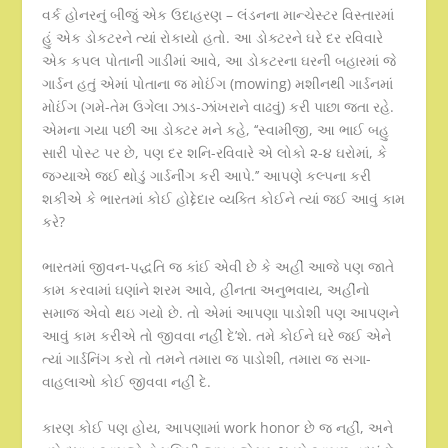
વર્ક હોનરનું બીજું એક ઉદાહરણ – લંડનના માન્ચેસ્ટર વિસ્તારમાં
હું એક ડોકટરને ત્યાં રોકાયો હતો. આ ડોક્ટરને ઘરે દર રવિવારે
એક કપલ પોતાની ગાડીમાં આવે, આ ડોકટરના ઘરની બહારમાં જે
ગાર્ડન હતું એમાં પોતાના જ મોઈંગ (mowing) મશીનથી ગાર્ડનમાં
મોઈંગ (ગમે-તેમ ઉગેલા ઝાડ-ઝાંખરાને વાઢવું) કરી પાછા જતા રહે.
એમના ગયા પછી આ ડોક્ટર મને કહે, ‘‘સ્વામીજી, આ ભાઈ બહુ
સારી પોસ્ટ પર છે, પણ દર શનિ-રવિવારે એ લોકો ૨-૪ ઘરોમાં, કે
જગ્યાએ જઈ થોડું ગાર્ડનીંગ કરી આપે.’’ આપણે કલ્પના કરી
શકીએ કે ભારતમાં કોઈ હોદ્દેદાર વ્યક્તિ કોઈને ત્યાં જઈ આવું કામ
કરે?
ભારતમાં જીવન-પદ્ધતિ જ કાંઈ એવી છે કે અહીં આજે પણ જાતે
કામ કરવામાં ઘણાંને શરમ આવે, હીનતા અનુભવાય, અહીંનો
સમાજ એવો થઇ ગયો છે. તો એમાં આપણા પાડોશી પણ આપણને
આવું કામ કરીએ તો જીવવા નહીં દે’શે. તમે કોઈને ઘરે જઈ એને
ત્યાં ગાર્ડનિંગ કરો તો તમને તમારા જ પાડોશી, તમારા જ સગા-
વાહલાઓ કોઈ જીવવા નહીં દે.
કારણ કોઈ પણ હોય, આપણામાં work honor છે જ નહીં, અને