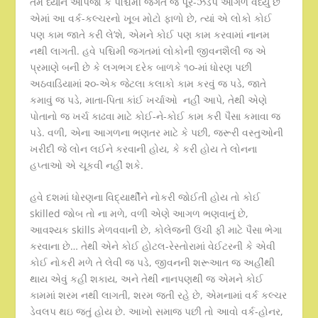
તમે ધ્યાન આપજો કે પશ્ચિમી જગત જે પૂર-ઝડપે આગળ વધ્યું છે
એમાં આ વર્ક-કલ્ચરનો ખૂબ મોટો ફાળો છે, ત્યાં એ લોકો કોઈ
પણ કામ જાતે કરી લે’શે, એમને કોઈ પણ કામ કરવામાં નાનમ
નથી લાગતી. હવે પશ્ચિમી જગતમાં લોકોની જીવનશૈલી જ એ
પ્રમાણે બની છે કે લગભગ દરેક બાળકે ૧૦-માં ધોરણ પછી
અઠવાડિયામાં ૨૦-એક જેટલા કલાકો કામ કરવું જ પડે, જાતે
કમાવું જ પડે, માતા-પિતા કાંઈ ખર્ચાઓ નહીં આપે, તેથી એણે
પોતાનો જ ખર્ચ કાઢવા માટે કોઈ-ને-કોઈ કામ કરી પૈસા કમાવા જ
પડે. વળી, એના આગળના ભણતર માટે કે પછી, જરૂરી વસ્તુઓની
ખરીદી જે લોન લઈને કરવાની હોય, કે કરી હોય તે લોનના
હપ્તાઓ એ ચૂકવી નહીં શકે.
હવે દશમાં ધોરણના વિદ્યાર્થીને નોકરી જોઈતી હોય તો કોઈ
skilled જોબ તો ના મળે, વળી એણે આગળ ભણવાનું છે,
આવશ્યક skills મેળવવાની છે, કોલેજની ઉંચી ફી માટે પૈસા ભેગા
કરવાના છે… તેથી એને કોઈ હોટલ-રેસ્તોરામાં વેઈટરની કે એવી
કોઈ નોકરી મળે તે લેવી જ પડે, જીવનની શરૂઆત જ અહીંથી
થાય એવું કહી શકાય, અને તેથી નાનપણથી જ એમને કોઈ
કામમાં શરમ નથી લાગતી, શરમ જતી રહે છે, એમનામાં વર્ક કલ્ચર
ડેવલપ થઇ જતું હોય છે. આખો સમાજ પછી તો આવો વર્ક-હોનર,