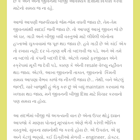
છે કે એને એના જીવનમાં બીજી આવશ્યક દિશામાં વિકાસ કરવા
માટેનો સમય જ ના રહે.
આજે આપણી જરૂરિયાતો જેમ-જેમ વધતી જાય છે, તેમ-તેમ
જીવનમાંથી સાદાઈ જતી જાય છે. તો આપણું આખું જીવન જે છે
એ ઘર, ગાડી અને બીજી બધી વસ્તુઓ માટે લીધેલી લોનોના
હપ્તાઓ ચુકવવામાં જ પૂરું થઇ જાય છે. હવે ગાડી છે એ કાંઈ એક
તો રખાય નહીં; દર બે-ત્રણ વર્ષે તો બદલવી જ પડે, અને એ તમે
ના બદલો તો કંપની બદલી દે’શે. એટલે તમારે ફરજીયાત એને
સ્ક્રેપમાં મૂકી જ દેવી પડે, કારણ કે એની resale વેલ્યુ નહીંવત
થઇ જાય. એટલે, આખા જીવનની તાકાત, જીવનનો કિંમતી
સમય આપણા વૈભવ કાજે જ નીકળી જાય છે… તેથી, બને એટલું
જલ્દી, ચારે બાજુથી હું ભેગુ કરું છું એ બધું maintain કરવામાં જ
ખલાસ થઇ જાય, મને જીવનની બીજી દિશા માટે વિચાર કરવાનો
પણ સમય ના હોય.
આ સંદર્ભમાં બીજી જે અગત્યની વાત છે એના ઉપર થોડું ધ્યાન
આપજો કે માણસ પોતાનું મૂલ્યાંકન એણે ભેગી કરેલી ભૌતિક
વસ્તુઓ, સુખના સાધનોથી જ કરતો હોય છે. એ ઉપરાંત, એ શું
અને કેટલું ભણ્યો, કઈ ડિગ્રીઓ મેળવી – engineer, ડોક્ટર,