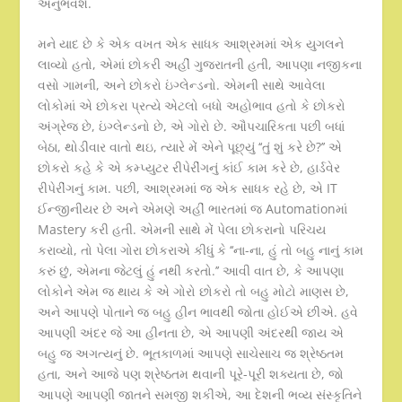
અનુભવશે.
મને યાદ છે કે એક વખત એક સાધક આશ્રમમાં એક યુગલને
લાવ્યો હતો, એમાં છોકરી અહીં ગુજરાતની હતી, આપણા નજીકના
વસો ગામની, અને છોકરો ઇંગ્લેન્ડનો. એમની સાથે આવેલા
લોકોમાં એ છોકરા પ્રત્યે એટલો બધો અહોભાવ હતો કે છોકરો
અંગ્રેજ છે, ઇંગ્લેન્ડનો છે, એ ગોરો છે. ઔપચારિકતા પછી બધાં
બેઠા, થોડીવાર વાતો થઇ, ત્યારે મેં એને પૂછ્યું ‘‘તું શું કરે છે?’’ એ
છોકરો કહે કે એ કમ્પ્યુટર રીપેરીંગનું કાંઈ કામ કરે છે, હાર્ડવેર
રીપેરીંગનું કામ. પછી, આશ્રમમાં જ એક સાધક રહે છે, એ IT
ઈન્જીનીયર છે અને એમણે અહીં ભારતમાં જ Automationમાં
Mastery કરી હતી. એમની સાથે મેં પેલા છોકરાનો પરિચય
કરાવ્યો, તો પેલા ગોરા છોકરાએ કીધું કે ‘‘ના-ના, હું તો બહુ નાનું કામ
કરું છું, એમના જેટલું હું નથી કરતો.’’ આવી વાત છે, કે આપણા
લોકોને એમ જ થાય કે એ ગોરો છોકરો તો બહુ મોટો માણસ છે,
અને આપણે પોતાને જ બહુ હીન ભાવથી જોતા હોઈએ છીએ. હવે
આપણી અંદર જે આ હીનતા છે, એ આપણી અંદરથી જાય એ
બહુ જ અગત્યનું છે. ભૂતકાળમાં આપણે સાચેસાચ જ શ્રેષ્ઠતમ
હતા, અને આજે પણ શ્રેષ્ઠતમ થવાની પૂરે-પૂરી શક્યતા છે, જો
આપણે આપણી જાતને સમજી શકીએ, આ દેશની ભવ્ય સંસ્કૃતિને