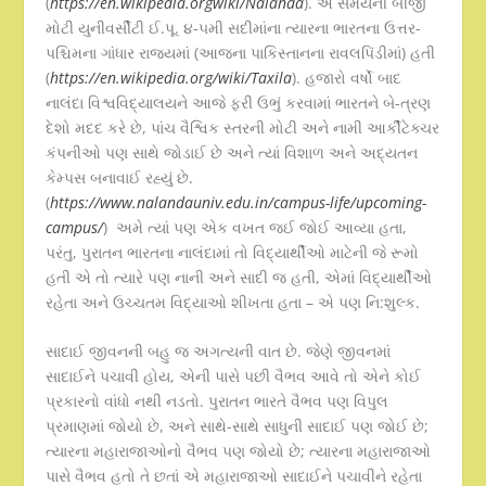
(
https://en.wikipedia.orgwiki/Nalanda
). એ સમયની બીજી
મોટી યુનીવર્સીટી ઈ.પૂ. ૪-૫મી સદીમાંના ત્યારના ભારતના ઉત્તર-
પશ્ચિમના ગાંધાર રાજ્યમાં (આજના પાકિસ્તાનના રાવલપિંડીમાં) હતી
(
https://en.wikipedia.org/wiki/Taxila
). હજારો વર્ષો બાદ
નાલંદા વિશ્વવિદ્યાલયને આજે ફરી ઉભું કરવામાં ભારતને બે-ત્રણ
દેશો મદદ કરે છે, પાંચ વૈશ્વિક સ્તરની મોટી અને નામી આર્કીટેક્ચર
કંપનીઓ પણ સાથે જોડાઈ છે અને ત્યાં વિશાળ અને અદ્યતન
કેમ્પસ બનાવાઈ રહ્યું છે.
(
https://www.nalandauniv.edu.in/campus-life/upcoming-
campus/
) અમે ત્યાં પણ એક વખત જઈ જોઈ આવ્યા હતા,
પરંતુ, પુરાતન ભારતના નાલંદામાં તો વિદ્યાર્થીઓ માટેની જે રૂમો
હતી એ તો ત્યારે પણ નાની અને સાદી જ હતી, એમાં વિદ્યાર્થીઓ
રહેતા અને ઉચ્ચતમ વિદ્યાઓ શીખતા હતા – એ પણ નિ:શુલ્ક.
સાદાઈ જીવનની બહુ જ અગત્યની વાત છે. જેણે જીવનમાં
સાદાઈને પચાવી હોય, એની પાસે પછી વૈભવ આવે તો એને કોઈ
પ્રકારનો વાંધો નથી નડતો. પુરાતન ભારતે વૈભવ પણ વિપુલ
પ્રમાણમાં જોયો છે, અને સાથે-સાથે સાધુની સાદાઈ પણ જોઈ છે;
ત્યારના મહારાજાઓનો વૈભવ પણ જોયો છે; ત્યારના મહારાજાઓ
પાસે વૈભવ હતો તે છતાં એ મહારાજાઓ સાદાઈને પચાવીને રહેતા