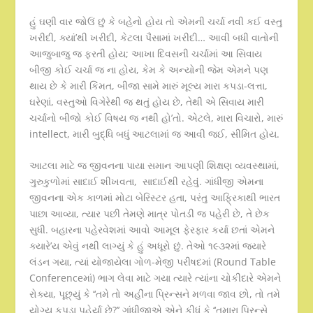
હું ઘણી વાર જોઉં છું કે બહેનો હોય તો એમની ચર્ચા નવી કઈ વસ્તુ
ખરીદી, ક્યાં’થી ખરીદી, કેટલા પૈસામાં ખરીદી… આવી બધી વાતોની
આજુબાજુ જ ફરતી હોય; આખા દિવસની ચર્ચામાં આ સિવાય
બીજી કોઈ ચર્ચા જ ના હોય, કેમ કે અન્યોની જેમ એમને પણ
થાય છે કે મારી કિંમત, બીજા સામે મારું મૂલ્ય મારા કપડા-લત્તા,
ઘરેણાં, વસ્તુઓ વિગેરેથી જ થતું હોય છે, તેથી એ સિવાય મારી
ચર્ચાનો બીજો કોઈ વિષય જ નથી હો’તો. એટલે, મારા વિચારો, મારું
intellect, મારી બુદ્ધિ બધું આટલામાં જ આવી જઈ, સીમિત હોય.
આટલા માટે જ જીવનના પાયા સમાન આપણી શિક્ષણ વ્યવસ્થામાં,
ગુરુકુળોમાં સાદાઈ શીખવતા, સાદાઈથી રહેવું. ગાંધીજી એમના
જીવનના એક કાળમાં મોટા બેરિસ્ટર હતા, પરંતુ આફ્રિકાથી ભારત
પાછા આવ્યા, ત્યાર પછી તેમણે માત્ર પોતડી જ પહેરી છે, તે છેક
સુધી. બહારના પહેરવેશમાં આવો આમૂલ ફેરફાર કર્યા છતાં એમને
ક્યારે’ય એવું નથી લાગ્યું કે હું અધૂરો છું. તેઓ ૧૯૩૨માં જયારે
લંડન ગયા, ત્યાં યોજાયેલા ગોળ-મેજી પરીષદમાં (Round Table
Conferenceમાં) ભાગ લેવા માટે ગયા ત્યારે ત્યાંના ચોકીદારે એમને
રોક્યા, પૂછ્યું કે ‘‘તમે તો અહીંના પ્રિન્સને મળવા જાવ છો, તો તમે
યોગ્ય કપડા પહેર્યા છે?’’ ગાંધીજીએ એને કીધું કે ‘‘તમારા પ્રિન્સે