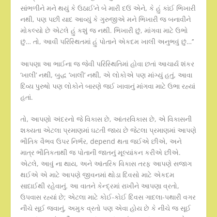
સાંભળીને મને થયું કે ઉઠાઈ’ને બે મારી દઉં એને, કે હું કાંઈ ભિખારી
નથી, પણ પછી યાદ આવ્યું કે ગુરુજીએ મને ભિખારી જ બનાવીને
મોકલ્યો છે એટલે હું કશું જ નથી. ભિખારી છું, માંગવા માટે ઉભો
છું… તો, આવી પરિસ્થિતમાં હું પોતાને એકદમ ખાલી અનુભવું છું…’’
આપણા આ ભાઈના જ જેવી પરિસ્થિતિમાં હોવા છતાં આચાર્ય શંકર
‘ખાલી’ નથી, બુદ્ધ ‘ખાલી’ નથી, એ લોકોએ પણ માંગ્યું હતું, આવા
દિવ્ય પુરુષો પણ લોકોને બારણે જઈ ખાવાનું માંગવા માટે ઉભા રહ્યાં
હતાં.
તો, આપણો અંદરનો જે વિકાસ છે, આંતરવિકાસ છે, એ વિકાસની
શક્યતા એટલા પ્રમાણમાં ઘટતી જાય છે જેટલા પ્રમાણમાં આપણે
ભૌતિક વૈભવ ઉપર નિર્ભર, depend થતા જઈએ છીએ, અને
માત્ર ભૌતિકતાથી જ પોતાની જાતનું મૂલ્યાંકન કરીએ છીએ.
એટલે, આવું ના થાય, અને આંતરિક વિકાસ તરફ આપણે સજાગ
થઈએ એ માટે આપણે જીવનમાં થોડા દિવસો માટે એકદમ
સાદાઈથી રહેવાનું. આ વાતને કેન્દ્રમાં રાખીને આપણા વ્રતો,
ઉપવાસ રહ્યાં છે; એટલા માટે કોઈ-કોઈ દિવસ ગાદલા-પથારી વગર
નીચે સૂઈ જવાનું, અમુક વ્રતો પણ એવા હોય છે કે નીચે જ સૂઈ