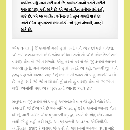
વ્યક્તિ બધું કામ કરી શકે છે
,
બધાંજ કામો જાતે કરીને
આનંદ પણ કરી શકે છે એ જ વ્યક્તિ વર્તમાનમાં રહી
શકે છે
,
એ જ વ્યક્તિ વર્તમાનમાં સુખ માણી શકે છે
,
અને દરેક પ્રકારના કામમાંથી એ સુખ મેળવી, માણી
શકે છે.
એક વખત હું શિકાગોમાં ગયો હતો, ત્યાં મને એક છોકરો મળેલો.
એ ત્યાં શરુ-શરૂમાં કોઈ જોબ શોધવા ગયો તો એને એક રેસ્ટોરાંમાં
વાસણ ધોવાનો જોબ મળ્યો. એવું કરતાં-કરતાં એ જીવનમાં આગળ
આવ્યો હતો. મને જયારે મળ્યો હતો, ત્યારે એ કહે, ‘‘સ્વામીજી, મને
હજુ પણ જો વાસણ સફાઈનું કામ મળી જાય તો બહુ આનંદ આવે
છે, કહે, મારે જો જોબ શોધવી હોય તો હું વાસણ ધોવાનો જ જોબ
લઉં, એમાંથી પણ એક પ્રકારનો આનંદ આવે છે.’’
મનુષ્યના જીવનમાં એક બહુ અગત્યની વાત જે હોવી જોઈએ,
કેળવાવી જોઈએ એ છે આત્મવિશ્વાસ. હું દરેક કામમાં આનંદ લેતા
શીખું, મારી અંદર એક પ્રકારની શ્રદ્ધા જાગે કે એવું કોઈ કામ
નથી જે હું નહીં કરી શકું. આ પ્રકારની આવડત, એબિલીટી,
ખાસિયત, trait કે લક્ષણ જે કહો તે, જીવનમાં આગળ વધવા માટે