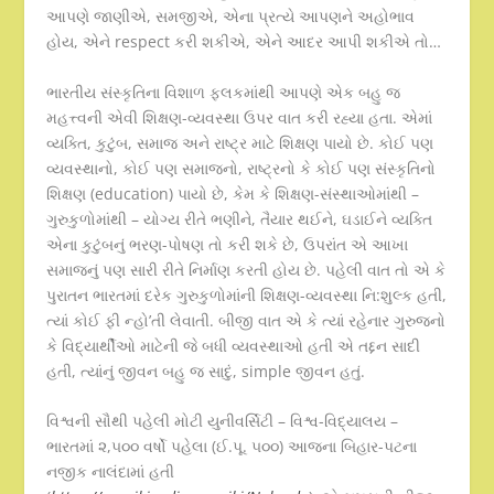
આપણે જાણીએ, સમજીએ, એના પ્રત્યે આપણને અહોભાવ
હોય, એને respect કરી શકીએ, એને આદર આપી શકીએ તો…
ભારતીય સંસ્કૃતિના વિશાળ ફલકમાંથી આપણે એક બહુ જ
મહત્ત્વની એવી શિક્ષણ-વ્યવસ્થા ઉપર વાત કરી રહ્યા હતા. એમાં
વ્યક્તિ, કુટુંબ, સમાજ અને રાષ્ટ્ર માટે શિક્ષણ પાયો છે. કોઈ પણ
વ્યવસ્થાનો, કોઈ પણ સમાજનો, રાષ્ટ્રનો કે કોઈ પણ સંસ્કૃતિનો
શિક્ષણ (education) પાયો છે, કેમ કે શિક્ષણ-સંસ્થાઓમાંથી –
ગુરુકુળોમાંથી – યોગ્ય રીતે ભણીને, તૈયાર થઈને, ઘડાઈને વ્યક્તિ
એના કુટુંબનું ભરણ-પોષણ તો કરી શકે છે, ઉપરાંત એ આખા
સમાજનું પણ સારી રીતે નિર્માણ કરતી હોય છે. પહેલી વાત તો એ કે
પુરાતન ભારતમાં દરેક ગુરુકુળોમાંની શિક્ષણ-વ્યવસ્થા નિ:શુલ્ક હતી,
ત્યાં કોઈ ફી ન્હો’તી લેવાતી. બીજી વાત એ કે ત્યાં રહેનાર ગુરુજનો
કે વિદ્યાર્થીઓ માટેની જે બધી વ્યવસ્થાઓ હતી એ તદ્દન સાદી
હતી, ત્યાંનું જીવન બહુ જ સાદું, simple જીવન હતું.
વિશ્વની સૌથી પહેલી મોટી યુનીવર્સિટી – વિશ્વ-વિદ્યાલય –
ભારતમાં ૨,૫૦૦ વર્ષો પહેલા (ઈ.પૂ. ૫૦૦) આજના બિહાર-પટના
નજીક નાલંદામાં હતી