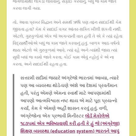
જંગલોમાંથી લાકડા લાવવાનું, સફાઈ કરવાનું, બધું જ કામ જાતે
કરવા લાગી ગયા.
તો, આવા પ્રખર વિદ્વાન અને સમર્થ ઋષિ પણ તદ્દન સાદાઈથી કેમ
જીવતા હતા? કેમ કે સાદાઈ વગર આંતર-શક્તિ ખીલી શકતી નથી.
એટલે, ગુરુકુળોમાં એક જે અગત્યની વાત હતી તે એ કે ત્યાં રહેતા
વિદ્યાર્થીઓએ બધું જ કામ જાતે કરવાનું હતું. બાળક આઠ વર્ષનો
થાય એટલે એ ગુરુકુળમાં આવે, ત્યાં રહે અને ત્યાંથી જાય ત્યાં
સુધી બધાં જ કામો જાતે કરતા, કોઈ કામ એવું ન્હોતું કે એ ના
કરતા, અને સાદાઈથી રહતા હતા.
સત્તરમી સદીમાં જયારે અંગ્રેજો ભારતમાં આવ્યા, ત્યારે
પણ આ વ્યવસ્થા થોડે-ઘણે અંશે આ દેશમાં પ્રવર્તમાન
હતી, પરંતુ એમણે એમના સ્વાર્થ માટે આપણામાંથી
આપણો આત્મવિશ્વાસ નષ્ટ થાય એ માટે પૂરા પ્રયત્નો
કર્યા, કેમ કે એમણે અહીં શાસન કરવું હતું. વળી,
અંગ્રેજોના એક પ્રભાવી મિનીસ્ટર
લોર્ડ મેકોલેએ
૧૮૩૫માં એક ભવિષ્યવાણી કરી હતી કે હું જે (અંગ્રેજી)
શિક્ષણ વ્યવસ્થા (
education
system
) ભારતને આપું