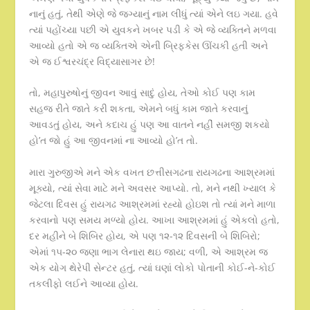
નાનું હતું, તેથી એણે જે જગ્યાનું નામ લીધું ત્યાં એને લઇ ગયા. હવે
ત્યાં પહોંચ્યા પછી એ યુવકને ખબર પડી કે એ જે વ્યક્તિને મળવા
આવ્યો હતો એ જ વ્યક્તિએ એની બ્રિફકેસ ઊંચકી હતી અને
એ જ ઈશ્વરચંદ્ર વિદ્યાસાગર છે!
તો, મહાપુરુષોનું જીવન આવું સાદું હોય, તેઓ કોઈ પણ કામ
સહજ રીતે જાતે કરી શકતા, એમને બધું કામ જાતે કરવાનું
આવડતું હોય, અને કદાચ હું પણ આ વાતને નહીં સમજી શકયો
હો’ત જો હું આ જીવનમાં ના આવ્યો હો’ત તો.
મારા ગુરુજીએ મને એક વખત છત્તીસગઢના રાયગઢના આશ્રમમાં
મૂક્યો, ત્યાં સેવા માટે મને અવસર આપ્યો. તો, મને નથી ખ્યાલ કે
જેટલા દિવસ હું રાયગઢ આશ્રમમાં રહ્યો હોઇશ તો ત્યાં મને માળા
કરવાનો પણ સમય મળ્યો હોય. આખા આશ્રમમાં હું એકલો હતો,
દર મહીને બે શિબિર હોય, એ પણ ૧૨-૧૨ દિવસની બે શિબિરો;
એમાં ૧૫-૨૦ જણા ભાગ લેનારા થઇ જાય; વળી, એ આશ્રમ જ
એક યોગ થેરેપી સેન્ટર હતું, ત્યાં ઘણાં લોકો પોતાની કોઈ-ને-કોઈ
તકલીફો લઈને આવ્યા હોય.