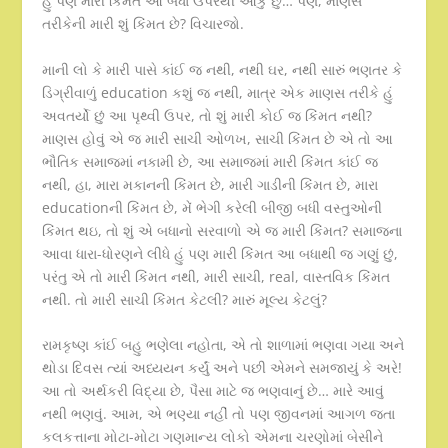
હું પણ મારી કિંમત આ બધા ઉપરથી આંકુ છું… પણ, માણસ
તરીકેની મારી શું કિંમત છે? વિચારજો.
માની લો કે મારી પાસે કાંઈ જ નથી, નથી ઘર, નથી સારું ભણતર કે
ડિગ્રીવાળું education કશું જ નથી, માત્ર એક માણસ તરીકે હું
અવતર્યો છું આ પૃથ્વી ઉપર, તો શું મારી કોઈ જ કિંમત નથી?
માણસ હોવું એ જ મારી સાચી ઓળખ, સાચી કિંમત છે એ તો આ
ભૌતિક સમાજમાં નકામી છે, આ સમાજમાં મારી કિંમત કાંઈ જ
નથી, હા, મારા મકાનની કિંમત છે, મારી ગાડીની કિંમત છે, મારા
educationની કિંમત છે, મેં ભેગી કરેલી બીજી બધી વસ્તુઓની
કિંમત થઇ, તો શું એ બધાનો સરવાળો એ જ મારી કિંમત? સમાજના
આવા ધારા-ધોરણને લીધે હું પણ મારી કિંમત આ બધાથી જ ગણું છું,
પરંતુ એ તો મારી કિંમત નથી, મારી સાચી, real, વાસ્તવિક કિંમત
નથી. તો મારી સાચી કિંમત કેટલી? મારું મૂલ્ય કેટલું?
રામકૃષ્ણ કાંઈ બહુ ભણેલા નહોતા, એ તો શાળામાં ભણવા ગયા અને
થોડા દિવસ ત્યાં અધ્યયન કર્યું અને પછી એમને સમજાયું કે અરે!
આ તો અર્થકરી વિદ્યા છે, પૈસા માટે જ ભણવાનું છે… મારે આવું
નથી ભણવું. આમ, એ ભણ્યા નહીં તો પણ જીવનમાં આગળ જતા
કલકત્તાના મોટા-મોટા ગણમાન્ય લોકો એમના ચરણોમાં બેસીને