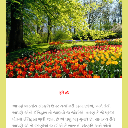
हरि ॐ
આપણે ભારતીય સંસ્કૃતિ ઉપર ચર્ચા કરી રહ્યા છીએ, અને તેથી
આપણે એનો ઈતિહાસ તો જાણવો જ જોઈએ, કારણ કે જે પ્રજા
પોતનો ઈતિહાસ ભૂલી જાય છે એ ઘણું બધુ ગુમાવે છે. સામાન્ય રીતે
આપણે એ તો જાણીએ જ છીએ કે ભારતની સંસ્કૃતિ અને એનો