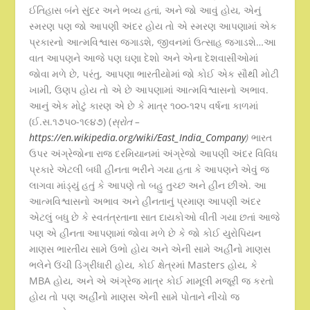
ઈતિહાસ બંને સુંદર અને ભવ્ય હતાં, અને જો આવું હોય, એનું
સ્મરણ પણ જો આપણી અંદર હોય તો એ સ્મરણ આપણામાં એક
પ્રકારનો આત્મવિશ્વાસ જગાડશે, જીવનમાં ઉત્સાહ જગાડશે…આ
વાત આપણને આજે પણ ઘણા દેશો અને એના દેશવાસીઓમાં
જોવા મળે છે, પરંતુ, આપણા ભારતીયોમાં જો કોઈ એક સૌથી મોટી
ખામી, ઉણપ હોય તો એ છે આપણામાં આત્મવિશ્વાસનો અભાવ.
આનું એક મોટું કારણ એ છે કે માત્ર ૧૦૦-૧૨૫ વર્ષના કાળમાં
(ઈ.સ.૧૭૫૦-૧૯૪૭) (
સ્રોત –
https://en.wikipedia.org/wiki/East_India_Company
)
ભારત
ઉપર અંગ્રેજોના રાજ દરમિયાનમાં અંગ્રેજો આપણી અંદર વિવિધ
પ્રકારે એટલી બધી હીનતા ભરીને ગયા હતા કે આપણને એવું જ
લાગવા માંડ્યું હતું કે આપણે તો બહુ તુચ્છ અને હીન છીએ. આ
આત્મવિશ્વાસનો અભાવ અને હીનતાનું પ્રમાણ આપણી અંદર
એટલું બધુ છે કે સ્વતંત્રતાના સાત દાયકોઓ વીતી ગયા છતાં આજે
પણ એ હીનતા આપણામાં જોવા મળે છે કે જો કોઈ યુરોપિયન
માણસ ભારતીય સામે ઉભો હોય અને એની સામે અહીંનો માણસ
ભલેને ઉંચી ડિગ્રીધારી હોય, કોઈ ક્ષેત્રમાં Masters હોય, કે
MBA હોય, અને એ અંગ્રેજ માત્ર કોઈ મામૂલી મજૂરી જ કરતો
હોય તો પણ અહીંનો માણસ એની સામે પોતાને નીચો જ