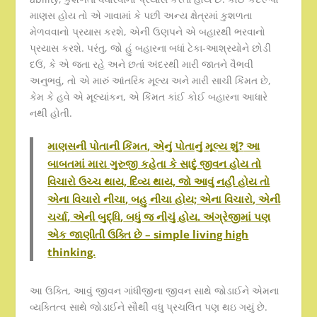
માણસ હોય તો એ ગાવામાં કે પછી અન્ય ક્ષેત્રમાં કુશળતા
મેળવવાનો પ્રયાસ કરશે, એની ઉણપને એ બહારથી ભરવાનો
પ્રયાસ કરશે. પરંતુ, જો હું બહારના બધાં ટેકા-આશ્રયોને છોડી
દઉં, કે એ જતા રહે અને છતાં અંદરથી મારી જાતને વૈભવી
અનુભવું, તો એ મારું આંતરિક મૂલ્ય અને મારી સાચી કિંમત છે,
કેમ કે હવે એ મૂલ્યાંકન, એ કિંમત કાંઈ કોઈ બહારના આધારે
નથી હોતી.
માણસની પોતાની કિંમત
,
એનું પોતાનું મૂલ્ય શું
?
આ
બાબતમાં મારા ગુરુજી કહેતા કે સાદું જીવન હોય તો
વિચારો ઉચ્ચ થાય, દિવ્ય થાય, જો આવું નહીં હોય તો
એના વિચારો નીચા
,
બહુ નીચા હોય; એના વિચારો
,
એની
ચર્ચા
,
એની બુદ્ધિ
,
બધું જ નીચું હોય. અંગ્રેજીમાં પણ
એક જાણીતી ઉક્તિ છે –
simple living high
thinking.
આ ઉક્તિ, આવું જીવન ગાંધીજીના જીવન સાથે જોડાઈને એમના
વ્યક્તિત્વ સાથે જોડાઈને સૌથી વધુ પ્રચલિત પણ થઇ ગયું છે.