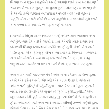
શિક્ષણ અને જીવન પદ્ધતિને કારણે આપણે જાતે કામ કરવાનું ભૂલી
ગયા છીએ જે વાત ગુરુકુળમાં મુખ્ય હતી. એક રહસ્ય એ પણ છે
કે એ લોકોએ જાણતા-અજાણતા આપણી ઘણી-ખરી જીવન-
પદ્ધતિ એડોપ્ટ કરી લીધી છે – ત્યાં મહદંશે બધા જ લોકો હવે જાતે
કામ કરતા થઇ ગયા છે, જે પહેલા ન્હોતા કરતા.
ઈશ્વરચંદ્ર વિદ્યાસાગર (૧૮૨૦-૧૮૯૧) અંગ્રેજોના સમયના એક
અંગ્રેજ-ભારતીય તરીકે જાણીતા હતા, એમણે ત્યારના ભારતના
બંગાળની શિક્ષણ વ્યવસ્થામાં ક્રાંતિ આણી હતી. તેઓ પોતે નામી
પંડિત હતા, એક ફિલસૂફ, લેખક, ભાષાંતરકાર, પ્રિન્ટર, પબ્લિશર,
સારા બીઝનેસમેન, સમાજ સુધારક અને દાની પણ હતા. આવું
બહુઆયામી વ્યક્તિત્વ ધરાવતા છતાં તેઓ ખૂબ સરળ પણ હતા.
એક વખત કોઈ કારણસર તેઓ એક નાના સ્ટેશન પર ઉભા હતા,
ત્યારે એક ટ્રેન આવી, એમાંથી એક યુવક ઉતાર્યો, જોયું તો
અંગ્રેજોનો યુનિફોર્મ પહેર્યો હતો – કોટ-પેન્ટ-ટાઈ હતા, હાથમાં
બ્રીફકેસ છે. ઉતરીને એ યુવાને તો ‘‘કુલી…કુલી…કુલી…’’ એમ
બૂમ પાડવા માંડી. હવે સ્ટેશન નાનું હતું, ત્યાં કોઈ પોર્ટર કે કુલી ના
હોય. એટલામાં, ત્યાં એક ભાઈ આવ્યા, ધોતિયું-ઝભ્ભો પહેર્યા હતા,
એમણે પેલા યુવકની બ્રિફકેસ લઇ લીધી; પૂછ્યું ક્યાં જવું છે; ગામ