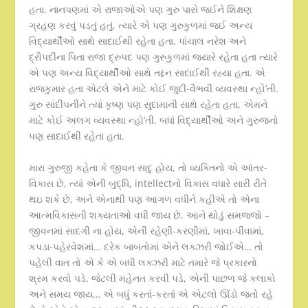
હતા. નાનપણમાં એ રાજાઓએ પણ ગુરુ પાસે જઈને શિક્ષણ
ગ્રહણ કરવું પડતું હતું, ત્યારે એ પણ ગુરુકુળમાં જઈ અન્ય
વિદ્યાર્થીઓ સાથે સાદાઈથી રહેતા હતા. પાંચાલ નરેશ અને
દ્રૌપદીના પિતા રાજા દ્રુપદ પણ ગુરુકુળમાં જયારે રહેતા હતા ત્યારે
એ પણ અન્ય વિદ્યાર્થીઓ સાથે તદ્દન સાદાઈથી રહ્યા હતા. એ
રાજકુમાર હતા એટલે એને માટે કોઈ જુદી-વૈભવી વ્યવસ્થા ન્હો’તી.
ગુરુ સાંદીપનીને ત્યાં કૃષ્ણ પણ સુદામાની સાથે રહેતા હતા, એમને
માટે કોઈ અલગ વ્યવસ્થા ન્હો’તી. બધાં વિદ્યાર્થીઓ અને ગુરુજનો
પણ સાદાઈથી રહેતા હતા.
મારા ગુરુજી કહેતા કે જીવન સાદુ હોય, તો વ્યક્તિનો એ આંતર-
વિકાસ છે, ત્યાં એની બુદ્ધિ, intellectનો વિકાસ વધારે સારી રીતે
થઇ શકે છે, અને એનાથી પણ આગળ વધીને કહીએ તો એના
આત્મવિકાસની શક્યતાઓ વધી જાય છે. આને થોડું સમજજો –
જીવનમાં સાદગી ના હોય, એની રહેણી-કરણીમાં, ખાવા-પીવામાં,
કપડા-પહેરવેશમાં… દરેક બાબતોમાં એને લક્ઝરી જોઈએ… તો
પહેલી વાત તો એ કે એ બધી લક્ઝરી માટે તમારે જે પ્રકારનો
શ્રમ કરવો પડે, જેટલી મહેનત કરવી પડે, એની પાછળ જે કલાકો
અને સમય જાય… એ બધું કરતાં-કરતાં એ એટલો ઊંડો જતો રહે