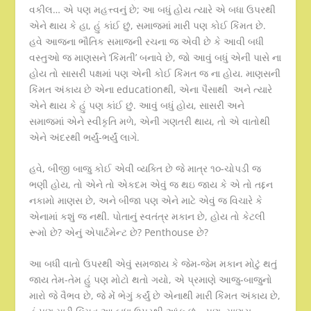
વકીલ… એ પણ મહત્ત્વનું છે; આ બધું હોય ત્યારે એ બધા ઉપરથી
એને થાય કે હા, હું કાંઈ છું, સમાજમાં મારી પણ કોઈ કિંમત છે.
હવે આજના ભૌતિક સમાજની રચના જ એવી છે કે આવી બધી
વસ્તુઓ જ માણસને ‘કિંમતી’ બનાવે છે, જો આવું બધું એની પાસે ના
હોય તો સાસરી પક્ષમાં પણ એની કોઈ કિંમત જ ના હોય. માણસની
કિંમત અંકાય છે એના educationથી, એના પૈસાથી અને ત્યારે
એને થાય કે હું પણ કાંઈ છું. આવું બધું હોય, સાસરી અને
સમાજમાં એને સ્વીકૃતિ મળે, એની ગણતરી થાય, તો એ વાતોથી
એને અંદરથી ભર્યું-ભર્યું લાગે.
હવે, બીજી બાજુ કોઈ એવી વ્યક્તિ છે જે માત્ર ૧૦-ચોપડી જ
ભણી હોય, તો એને તો એકદમ એવું જ થઇ જાય કે એ તો તદ્દન
નકામો માણસ છે, અને બીજા પણ એને માટે એવું જ વિચારે કે
એનામાં કશું જ નથી. પોતાનું સ્વતંત્ર મકાન છે, હોય તો કેટલી
રૂમો છે? એનું એપાર્ટમેન્ટ છે? Penthouse છે?
આ બધી વાતો ઉપરથી એવું સમજાય કે જેમ-જેમ મકાન મોટું થતું
જાય તેમ-તેમ હું પણ મોટો થતો ગયો, એ પ્રમાણે આજુ-બાજુનો
મારો જે વૈભવ છે, જે મેં ભેગું કર્યું છે એનાથી મારી કિંમત અંકાય છે,