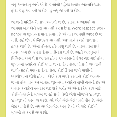
બહુ અગત્યનું અને એ છે કે સૌથી પહેલા મારામાં આત્મવિશ્વાસ
હોય કે હું આ કરી શકીશ, હું બધું જ કરી શકીશ.
આજની પરિસ્થિતિ તદ્દન અવળી જ છે, કારણ કે આપણે જ
આપણા બાળકોને કશું જ નથી કરવા દે’તા. Work respect, work
honor જે જીવનના પાયા સમાન છે એ વાત આપણી અંદર છે જ
નહીં, સહેજે’ય કે બિલકુલ જ નથી. આપણને કચરો વાળવાનું
હલકું લાગે છે, એમાં હીનતા, હીનપણું લાગે છે, વાસણ ઘસવામાં
નાનમ લાગે છે, કપડા ધોવામાં હીનતા લાગે છે. અહીં આશ્રમમાં
શિબિરમાં ભાગ લેવા આવતા હોય, ૬૦ વરસની ઉંમર થઇ ગઈ હોય,
જીવનમાં ક્યારે’ય કોઈ કપડું જ ના ધોયું હોય, પોતાની જમવાની
થાળી-વાટકો પણ ના ધોયા હોય, કોઈ દિવસ જાતે પાણીનો
પ્યાલો’ય ના લીધો હોય… કોઈ કામ જાતે કરવાનો કોઈ અનુભવ
જ ના હોય. હવે આ માણસ જીવનમાં કયારે’ય સુખી થવાનો છે? એ
માણસ કયારે’ય સ્વતંત્ર થઇ શકે ખરો? એ એના દરેક કામ માટે
કોઈ-ને-કોઈનો ગુલામ જ રહેવાનો. તેથી એણે બીજાને ‘‘હા-જી’’,
‘‘હા-જી’’ તો કરવું જ પડશે. જો એને બેઠાં-બેઠાં પાણી પીવું છે, બેઠાં-
બેઠાં ચા પીવી છે, બધું જ બેઠાં-બેઠાં કરવું છે તો એ માટે કોઈની
ગુલામી તો કરવી જ પડશે.