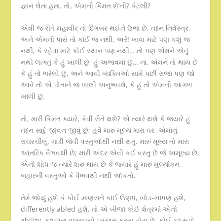
જ્ઞાન લેતા હતા. તો, એમની કિંમત શે’ની? કેટલી?
એવી જ રીતે મહાવીર તો દિગંબર થઈને ઉભા છે, તદ્દન નિર્વસ્ત્ર,
અને એમની પાસે તો કાંઈ જ નથી, અરે! ખાવા માટે પણ કશું જ
નથી, કે રહેવા માટે કોઈ સ્થાન પણ નથી… તો પણ એમને એવું
નથી લાગતું કે હું ખાલી છું, હું અભાવમાં છું… ના, એમને તો થાય છે
કે હું તો ભરેલો છું, અને આવી વ્યક્તિઓ સામે પછી રાજા પણ જો
આવે તો એ પોતાને જ ખાલી અનુભવશે, કે હું તો એમની આગળ
ખાલી છું.
તો, મારી કિંમત ક્યારે, કેવી રીતે થશે? એ ત્યારે થશે કે જયારે હું
તદ્દન સાદું જીવન જીવું છું; હવે મારું મૂલ્ય મારા ઘર, એમાંનું
રાચરચીલું, ગાડી જેવી વસ્તુઓથી નથી થતુ. મારું મૂલ્ય તો મારા
આંતરિક વૈભવથી છે; મારી અંદર એવી કઈ વસ્તુ છે જે અમૂલ્ય છે,
એની શોધ જ ત્યારે શરુ થાય છે કે જયારે હું મારું મુલ્યાંકન
બહારની વસ્તુઓ કે વૈભવથી નથી આંકતો.
તેમે જોયું હશે કે કોઈ માણસને કાંઈ ઉણપ, ખોડ-ખાપણ હશે,
differently abled હશે, તો એ બીજા કોઈ ક્ષેત્રમાં એની
ability, કુશળતા વધારવાનો પ્રયાસ કરતા હોય છે. કોઈ કદરૂપો