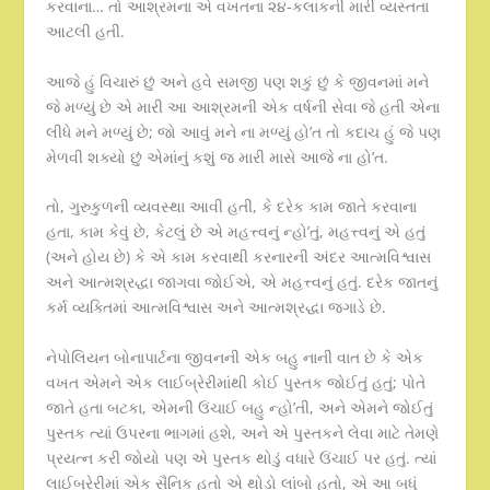
કરવાના… તો આશ્રમના એ વખતના ૨૪-કલાકની મારી વ્યસ્તતા
આટલી હતી.
આજે હું વિચારું છું અને હવે સમજી પણ શકું છું કે જીવનમાં મને
જે મળ્યું છે એ મારી આ આશ્રમની એક વર્ષની સેવા જે હતી એના
લીધે મને મળ્યું છે; જો આવું મને ના મળ્યું હો’ત તો કદાચ હું જે પણ
મેળવી શક્યો છું એમાંનું કશું જ મારી માસે આજે ના હો’ત.
તો, ગુરુકુળની વ્યવસ્થા આવી હતી, કે દરેક કામ જાતે કરવાના
હતા, કામ કેવું છે, કેટલું છે એ મહત્ત્વનું ન્હો’તું, મહત્ત્વનું એ હતું
(અને હોય છે) કે એ કામ કરવાથી કરનારની અંદર આત્મવિશ્વાસ
અને આત્મશ્રદ્ધા જાગવા જોઈએ, એ મહત્ત્વનું હતું. દરેક જાતનું
કર્મ વ્યક્તિમાં આત્મવિશ્વાસ અને આત્મશ્રદ્ધા જગાડે છે.
નેપોલિયન બોનાપાર્ટના જીવનની એક બહુ નાની વાત છે કે એક
વખત એમને એક લાઈબ્રેરીમાંથી કોઈ પુસ્તક જોઈતું હતું; પોતે
જાતે હતા બટકા, એમની ઉંચાઈ બહુ ન્હો’તી, અને એમને જોઈતું
પુસ્તક ત્યાં ઉપરના ભાગમાં હશે, અને એ પુસ્તકને લેવા માટે તેમણે
પ્રયત્ન કરી જોયો પણ એ પુસ્તક થોડું વધારે ઉંચાઈ પર હતું. ત્યાં
લાઈબ્રેરીમાં એક સૈનિક હતો એ થોડો લાંબો હતો, એ આ બધું