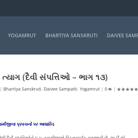
YOGAMRUT
BHARTIYA SANSKRUTI
DAIVEE SAM
ત્યાગ (દૈવી સંપત્તિઓ – ભાગ ૧૩)
|
Bhartiya Sanskruti
,
Daivee Sampatti
,
Yogamrut
|
0
|
્વામીજીના પ્રવચનો પર આધારિત.
ાયેલી દૈવી સંપત્તિઓને પ.પૂ. સ્વામીજીએ વિસ્તારપૂર્વક સમજાવી છે. અહીં એ