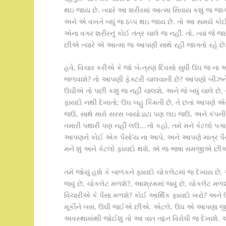
થઇ જાય છે. ત્યારે આ શરીરમાં આત્મા સિવાય કશું જ જા
અને એ વખતે બધું જ ઠપ્પ થઇ જાય છે. તો આ સમયે કોઈ તો એ
એના વગર શરીરનું કોઈ તંત્ર ચાલે જ નહીં. તો, ત્યાં જે 
છીએ ત્યારે એ આત્મા જ આપણી સાથે રહી જાગતો રહે છે
હવે, વિચાર કરીએ કે જો બે-ત્રણ દિવસો સુધી ઉંઘ જ ના 
જળવાશે? તો આપણી ફેક્ટરી ચાલવાની છે? આપણો બીઝનેસ 
ઉંઘીએ તો પછી કશું જ નહીં ચાલશે, અને જે બધું ચાલે છે, ચ
ફાયદો નથી દેખાતો; ઉંઘ બહુ કિંમતી છે, તે છતાં આપણે એ
જઉં, સાથે મારો સરસ બાયોડાટા પણ લઇ જઉં, અને કંપનીવાળ
તમારી પથારી પણ નહીં લઉં… તો કહો, તમે મને કેટલો પ
આપણને કોઈ એક પૈસો’ય ના આપે, અને આપણે માત્ર પૈસ
મને શું અને કેટલો ફાયદો થશે, એ જ ભાષા સમજીએ છી
તમે જોયું હશે કે બાળકને ફાયદો ચોકલેટમાં જ દેખાય છે, 
જવું છે, ચોકલેટ મળશે?, આશ્રમમાં જવું છે, ચોકલેટ 
વિચારીએ કે પૈસા મળશે? કોઈ આર્થિક ફાયદો ખરો? અને ઊં
મૂકીને બસ, ઉંઘી જઈએ છીએ. એટલે, ઉંઘ એ આપણા 
અવસ્થામાંથી જોઈશું તો આ વાત તદ્દન વિરોધી જ દેખાશે