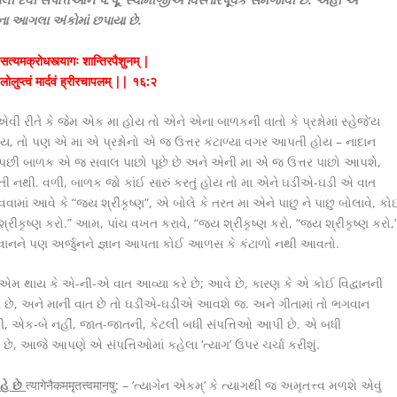
ના આગલા અંકોમાં છપાયા છે.
सत्यमक्रोधस्त्यागः शान्तिरपैश
नम् |
लोलुप्त्वं मार्दवं ह्रीरचापलम् || १६:२
વી રીતે કે જેમ એક મા હોય તો એને એના બાળકની વાતો કે પ્રશ્નોમાં સ્હેજે’ય
 તો પણ એ મા એ પ્રશ્નોનો એ જ ઉત્તર કંટાળ્યા વગર આપતી હોય – નાદાન
ી વાર પછી બાળક એ જ સવાલ પાછો પૂછે છે અને એની મા એ જ ઉત્તર પાછો આપશે,
 નથી. વળી, બાળક જો કાંઈ સારું કરતું હોય તો મા એને ઘડીએ-ઘડી એ વાત
ામાં આવે કે “જય શ્રીકૃષ્ણ”, એ બોલે કે તરત મા એને પાછુ ને પાછુ બોલાવે, કો
્રીકૃષ્ણ કરો.” આમ, પાંચ વખત કરાવે, “જય શ્રીકૃષ્ણ કરો, “જય શ્રીકૃષ્ણ કરો,
નને પણ અર્જુનને જ્ઞાન આપતા કોઈ આળસ કે કંટાળો નથી આવતો.
ાંચી એમ થાય કે એ-ની-એ વાત આવ્યા કરે છે; આવે છે, કારણ કે એ કોઈ વિદ્વાનની
ત છે, અને માની વાત છે તો ઘડીએ-ઘડીએ આવશે જ. અને ગીતામાં તો ભગવાન
ી, એક-બે નહીં, જાત-જાતની, કેટલી બધી સંપત્તિઓ આપી છે. એ બધી
 છે, આજે આપણે એ સંપત્તિઓમાં કહેલા ‘ત્યાગ’ ઉપર ચર્ચા કરીશું.
કહે છે
त्यागेनैकममृतत्त्वमानषु: – ‘ત્યાગેન એકમ્’ કે ત્યાગથી જ અમૃતત્ત્વ મળશે એવું