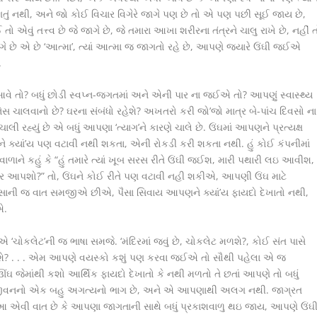
ગતું નથી, અને જો કોઈ વિચાર વિગેરે જાગે પણ છે તો એ પણ પછી સૂઈ જાય છે,
વું તત્ત્વ છે જે જાગે છે, જે તમારા આખા શરીરના તંત્રને ચાલુ રાખે છે, નહીં 
જાગે છે એ છે ‘આત્મા’, ત્યાં આત્મા જ જાગતો રહે છે, આપણે જયારે ઉંઘી જઈએ
.
આવે તો? બધું છોડી સ્વપ્ન-જગતમાં અને એની પાર ના જઈએ તો? આપણું સ્વાસ્થ્ય
ચાલવાનો છે? ઘરના સંબંધો રહેશે? અખતરો કરી જો’જો માત્ર બે-પાંચ દિવસો ના
ાલી રહ્યું છે એ બધું આપણા ‘ત્યાગ’ને કારણે ચાલે છે. ઉંઘમાં આપણને પ્રત્યક્ષ
ને ક્યાં’ય પણ વટાવી નથી શકતા, એની રોકડી કરી શકતા નથી. હું કોઈ કંપનીમાં
ાને કહું કે “હું તમારે ત્યાં ખૂબ સરસ રીતે ઉંઘી જઈશ, મારી પથારી લઇ આવીશ,
ગાર આપશો?” તો, ઉંઘને કોઈ રીતે પણ વટાવી નહી શકીએ, આપણી ઉંઘ માટે
ાની જ વાત સમજીએ છીએ, પૈસા સિવાય આપણને ક્યાં’ય ફાયદો દેખાતો નથી,
એ.
એ ‘ચોકલેટ’ની જ ભાષા સમજે. ‘મંદિરમાં જવું છે, ચોકલેટ મળશે?, કોઈ સંત પાસે
મળશે? . . . એમ આપણે વયસ્કો કશું પણ કરવા જઈએ તો સૌથી પહેલા એ જ
ઘ જેમાંથી કશો આર્થિક ફાયદો દેખાતો કે નથી મળતો તે છતાં આપણે તો બધું
જીવનનો એક બહુ અગત્યનો ભાગ છે, અને એ આપણાથી અલગ નથી. જાગ્રત
. આ એવી વાત છે કે આપણા જાગતાની સાથે બધું પ્રકાશવાળુ થઇ જાય, આપણે ઉંઘ