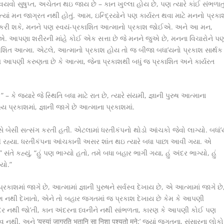
સુષુપ્ત, અચેતન થઇ જાય છે – કાન ખુલ્લા હોય છે, પણ ત્યારે કાંઈ સંભળાતુ
 ત્યાં મન જાગ્રત નથી હોતું. આમ, ઇન્દ્રિયોને પણ કાર્યરત થવા માટે મનનો પ્રકા
 કરી શકે, મનને પણ સ્વયં-પ્રકાશિત આત્માનો પ્રકાશ જોઈએ. અને આ મન,
ોઈએ. આપણા શરીરની માંહે કોઈ એક સત્તા છે જે મનને જુએ છે, મનના વિચારોને પ
કાશિત આત્મા. એટલે, આત્માનો પ્રકાશ હોય તો જ બીજા બધા’યનો પ્રકાશ સાર્થક
પણ આપણી કરુણતા છે કે આત્મા, જેના પ્રકાશથી બધું જ પ્રકાશિત અને કાર્યરત
यमी ” – કે જયારે જે સ્થિતિ બધા માટે રાત છે, ત્યારે સંયમી, જ્ઞાની પુરુષ આત્માના
 પ્રકાશમાં, જ્ઞાની જાગે છે આત્માના પ્રકાશમાં.
બેસી સત્સંગ કરતી હતી. એટલામાં ધરતીકંપનો થોડો આંચકો જેવો લાગ્યો. બધાં’
ેસી રહ્યા. ધરતીકંપના આંચકાની અસર શાંત થઇ ત્યારે બધા પાછા આવી ગયા. એ
સંતે કહ્યું, “હું પણ ભાગ્યો હતો, તમે બધા બહાર ભાગી ગયા, હું અંદર ભાગ્યો, હું
યો.”
માના પ્રકાશમાં જાગે છે, આત્મામાં જ્ઞાની પુરુષને સર્વસ્વ દેખાય છે, એ આત્મામાં જાગે છે
શ નથી દેખાતો, એને તો બહાર જગતમાં જ પ્રકાશ દેખાય છે કેમ કે આપણી
દર નથી જો’તી, કાન અંદરના ધ્વનીને નથી સાંભળતા, કારણ કે આપણી કોઈ પણ
. અને ‘यस्यां जाग्रति भूतानि सा निशा पश्यतो मुने:’ જ્યાં જગતના, સંસારના લોકો