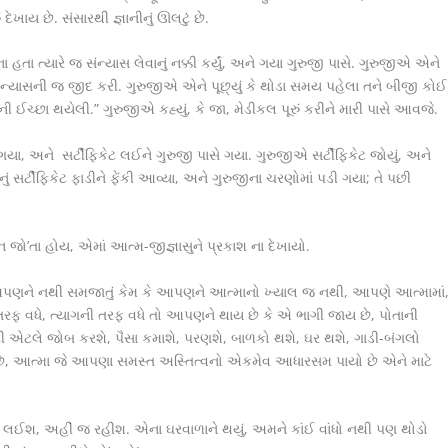
ું દેખાય છે. સંસારથી જ્ઞાનીનું ઊલટું છે.
 હતા ત્યારે જ સંન્યાસ લેવાનું નક્કી કર્યું, અને ગયા ગુરુજી પાસે. ગુરુજીએ એને
ંન્યાસની જ જીદ કરી. ગુરુજીએ એને પૂછ્યું કે થોડા સમય પહેલા તને બીજી કોઈ
ની ઈચ્છા થયેલી.” ગુરુજીએ કહ્યું, કે જા, મેડીકલ પૂરું કરીને મારી પાસે આવજે.
યા, અને સર્ટીફિકેટ લઈને ગુરુજી પાસે ગયા. ગુરુજીએ સર્ટીફિકેટ જોયું, અને
ું સર્ટીફિકેટ ફાડીને ફેંકી આવ્યા, અને ગુરુજીના ચરણોમાં પડી ગયા; તે પછી
ન જો’તા હોય, એમાં આત્મ-જીજ્ઞાસુને પ્રકાશ ના દેખાયો.
ે એ આપણને નથી સમજાતું કેમ કે આપણને આત્માનો ખ્યાલ જ નથી, આપણે આત્મામાં
રફ વધે, ત્યાગની તરફ વધે તો આપણને થાય છે કે એ ભાગી જાય છે, પોતાની
ી એટલે જોબ કરશે, પૈસા કમાશે, પરણશે, બાળકો થશે, ઘર થશે, ગાડી-બંગલો
છે, આત્મા જે આપણા સમસ્ત અસ્તિત્વનો એકમેવ આધારસમ પાયો છે એને માટે
 લઈશ, અહીં જ રહીશ. એના ઘરવાળાને થયું, અમને કાંઈ વાંધો નથી પણ થોડો