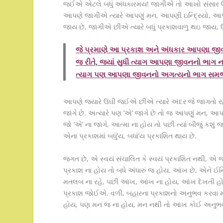
જઈએ એટલે બધું અંધકારમય! જાગીએ તો આખો સંસાર ઉભ
આપણે જાગીએ ત્યારે આપણું મન, આપણી ઇન્દ્રિયો, આપણ
જાય છે. જાગીએ છીએ ત્યારે બધું પ્રકાશવાળુ થઇ જાય
જે પ્રમાણે આ પ્રકાશ અને અંધકાર આપણા જીવ
જ રીતે, જ્યાં સુધી ત્યાગ આપણા જીવનનો ભાગ 
ત્યાગ પણ આપણા જીવનનો અગત્યનો ભાગ સમજાઈ, સ
આપણે જ્યારે ઉંઘી જઈએ છીએ ત્યારે અંદર જે જાગતો ર
જાગે છે. અત્યારે પણ ‘એ’ જાગે છે તો જ આપણું મન, આપ
જો ‘એ’ ના જાગે, આત્મા ના હોય તો પછી ત્યાં બીજું કશું જ 
એના પ્રકાશમાં બધું’ય, બધાં’ય પ્રકાશિત થાય છે.
જગત છે, એ સ્વયં સંચાલિત કે સ્વયં પ્રકાશિત નથી, એ જ
પ્રકાશ ના હોય તો બધે અંધારું જ હોય. આંખ છે, એને ઈ
મતલબ ના રહે, પછી આંખ, આંખ ના હોય, આંખ દેખતી હોય
પ્રકાશ જોઈએ. વળી, બહારના પ્રકાશનો અનુભવ કરવા મ
હોય, પણ મન જ ના હોય, મન નથી તો આંખ કોઈ અનુભવ 