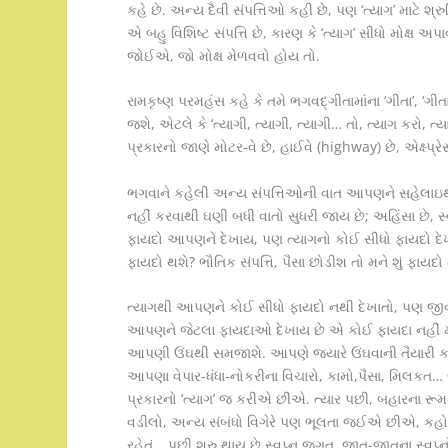
કહે છે. અન્ય દૈવી સંપત્તિઓ કહી છે, પણ ‘ત્યાગ’ માટે શ્રુ
એ બહુ વિશિષ્ટ સંપત્તિ છે, કારણ કે ‘ત્યાગ’ સીધો મોક્ષ અ
જોઈએ, જો મોક્ષ મેળવવો હોય તો.
રામકૃષ્ણ પરમહંસ કહે કે તમે ભગવદ્ગીતામાંના ‘ગીતા’, ‘ગીતા
જશે, એટલે કે ‘ત્યાગી, ત્યાગી, ત્યાગી… તો, ત્યાગ કરો, 
પ્રકારનો જાણે મોટર-વે છે, હાઈવે (highway) છે, એક્ષ્પ્રેસ
ભગવાને કહેલી અન્ય સંપત્તિઓની વાત આપણને સહેલાઇથી 
નહીં કરવાથી ઘણી બધી વાતો સુધરી જાય છે; અહિંસા છે, સ્
ફાયદો આપણને દેખાય, પણ ત્યાગનો કોઈ સીધો ફાયદો દેખાતો
ફાયદો થશે? ભૌતિક સંપત્તિ, પૈસા છોડીશ તો મને શું ફાયદ
ત્યાગથી આપણને કોઈ સીધો ફાયદો નથી દેખાતો, પણ જીવન
આપણને જેટલા ફાયદાઓ દેખાય છે એ કોઈ ફાયદા નહીં મ
આપણી ઉંઘથી સમજાશે. આપણે જ્યારે ઉંઘવાની તૈયારી કર
આપણા વેપાર-ધંધા-નોકરીના વિચારો, કામો,પૈસા, મિલ
પ્રકારનો ‘ત્યાગ’ જ કરીએ છીએ. ત્યાર પછી, બહારના રૂ
વડીલો, અન્ય સંબંધો વિગેરે પણ ભૂલતા જઈએ છીએ, કહો 
રહેતું… પછી શરુ થાય છે સ્વપ્ન જગત, જાત-જાતના સ્વપ