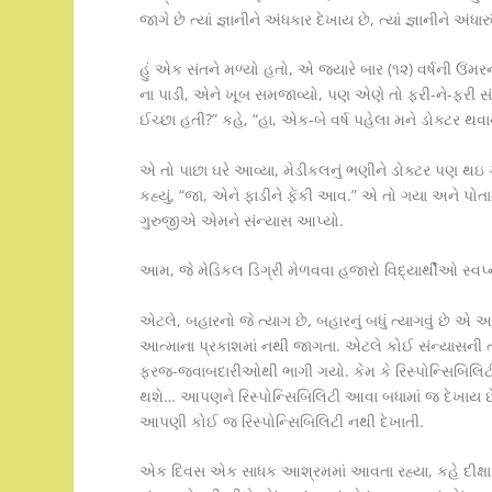
જાગે છે ત્યાં જ્ઞાનીને અંધકાર દેખાય છે, ત્યાં જ્ઞાનીને અંધાર
હું એક સંતને મળ્યો હતો, એ જયારે બાર (૧૨) વર્ષની ઉંમરના
ના પાડી, એને ખૂબ સમજાવ્યો, પણ એણે તો ફરી-ને-ફરી સ
ઈચ્છા હતી?” કહે, “હા, એક-બે વર્ષ પહેલા મને ડોક્ટર થવા
એ તો પાછા ઘરે આવ્યા, મેડીકલનું ભણીને ડોક્ટર પણ થઇ ગ
કહ્યું, “જા, એને ફાડીને ફેંકી આવ.” એ તો ગયા અને પોતાન
ગુરુજીએ એમને સંન્યાસ આપ્યો.
આમ, જે મેડિકલ ડિગ્રી મેળવવા હજારો વિદ્યાર્થીઓ સ્વપ્
એટલે, બહારનો જે ત્યાગ છે, બહારનું બધું ત્યાગવું છ
આત્માના પ્રકાશમાં નથી જાગતા. એટલે કોઈ સંન્યાસની ત
ફરજ-જવાબદારીઓથી ભાગી ગયો. કેમ કે રિસ્પોન્સિબિલિટ
થશે… આપણને રિસ્પોન્સિબિલિટી આવા બધામાં જ દેખાય 
આપણી કોઈ જ રિસ્પોન્સિબિલિટી નથી દેખાતી.
એક દિવસ એક સાધક આશ્રમમાં આવતા રહ્યા, કહે દીક્ષા