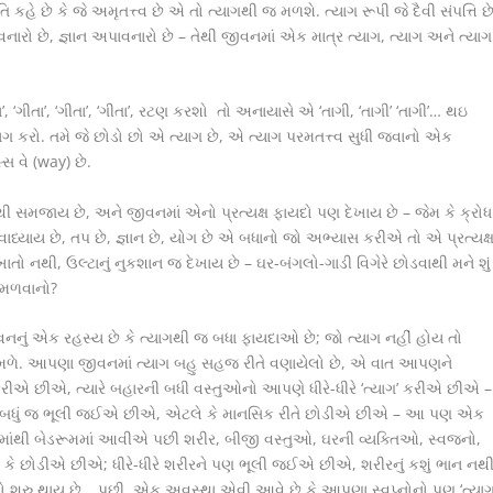
તિ કહે છે કે જે અમૃતત્ત્વ છે એ તો ત્યાગથી જ મળશે. ત્યાગ રૂપી જે દૈવી સંપત્તિ છ
પાવનારો છે, જ્ઞાન અપાવનારો છે – તેથી જીવનમાં એક માત્ર ત્યાગ, ત્યાગ અને ત્યાગ
’, ‘ગીતા’, ‘ગીતા’, ‘ગીતા’, રટણ કરશો તો અનાયાસે એ ‘તાગી, ‘તાગી’ ‘તાગી’… થઇ
ત્યાગ કરો. તમે જે છોડો છો એ ત્યાગ છે, એ ત્યાગ પરમતત્ત્વ સુધી જવાનો એક
્સ વે (way) છે.
સમજાય છે, અને જીવનમાં એનો પ્રત્યક્ષ ફાયદો પણ દેખાય છે – જેમ કે ક્રોધ
વાધ્યાય છે, તપ છે, જ્ઞાન છે, યોગ છે એ બધાનો જો અભ્યાસ કરીએ તો એ પ્રત્યક્
 નથી, ઉલ્ટાનું નુકશાન જ દેખાય છે – ઘર-બંગલો-ગાડી વિગેરે છોડવાથી મને શું
ો મળવાનો?
નું એક રહસ્ય છે કે ત્યાગથી જ બધા ફાયદાઓ છે; જો ત્યાગ નહીં હોય તો
ળે. આપણા જીવનમાં ત્યાગ બહુ સહજ રીતે વણાયેલો છે, એ વાત આપણને
ીએ છીએ, ત્યારે બહારની બધી વસ્તુઓનો આપણે ધીરે-ધીરે ‘ત્યાગ’ કરીએ છીએ –
કત… બધું જ ભૂલી જઈએ છીએ, એટલે કે માનસિક રીતે છોડીએ છીએ – આ પણ એક
મમાંથી બેડરૂમમાં આવીએ પછી શરીર, બીજી વસ્તુઓ, ઘરની વ્યક્તિઓ, સ્વજનો,
કે છોડીએ છીએ; ધીરે-ધીરે શરીરને પણ ભૂલી જઈએ છીએ, શરીરનું કશું ભાન નથ
્નો શરુ થાય છે… પછી, એક અવસ્થા એવી આવે છે કે આપણા સ્વપ્નોનો પણ ‘ત્યાગ