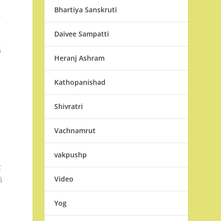
Bhartiya Sanskruti
ઇ
Daivee Sampatti
ી
Heranj Ashram
Kathopanishad
Shivratri
Vachnamrut
vakpushp
ઈ
Video
ો
Yog