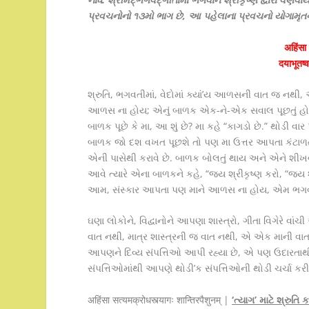
પ્રવચનોનો ૧૩મો ભાગ છે, આ પહેલાના પ્રવચનો યોગામૃત
अहिंसा 
दयाभूतष्व
શ્રુતિ, ભગવતીમાં, વેદોમાં ક્યાં’ય આળસની વાત જ નથી, એ
આળસ ના હોય; એનું બાળક એક-ને-એક સવાલ પૂછતું હોય,
બાળક પૂછે કે મા, આ શું છે? મા કહે “કાગડો છે.” થોડ
બાળક જો દશ વખત પૂછશે તો પણ મા ઉત્તર આપતા કંટાળતી
એની પાસેથી કરાવે છે. બાળક બોલતું થાય અને એને શીખવવ
આવે ત્યારે એના બાળકને કહે, “જય શ્રીકૃષ્ણ કરો, “જય શ
આમ, સંસ્કાર આપતા પણ માને આળસ ના હોય, એમ ભગવા
ઘણા લોકોને, વિદ્વાનોને આપણા શાસ્ત્રો, ગીતા વિગેરે વ
વાત નથી, માત્ર શાસ્ત્રની જ વાત નથી, એ એક માની વા
આપણને દિવ્ય સંપત્તિઓ આપી રહ્યા છે, એ પણ ઉદારતાથ
સંપત્તિઓમાંથી આપણે થોડી’ક સંપત્તિઓની થોડી ચર્ચા કરી
अहिंसा सत्यमक्रोधस्त्यागः शान्तिरपैशुनम् |
‘ત્યાગ’ માટે શ્રુતિ 