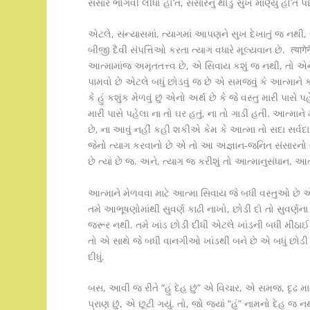
સંસાર ભોગવી લીધો હો’ત, સંસારનું થોડું સુખ માણ્યું હો’ત 
એટલે, સંન્યાસમાં, ત્યાગમાં આપણને સુખ દેખાતું જ નથી, બ
બીજી દૈવી સંપત્તિઓ કરતા ત્યાગ વધારે મૂલ્યવાન છે. त्यागे
આત્મામાંજ અમૃતતત્ત્વ છે, એ સિવાય કશું જ નથી, તો 
પામવો છે એટલે બધું છોડવું જ છે એ સમજવું કે આત્માને
કે હું કશુંક મેળવું છું એનો અર્થ છે કે જે વસ્તુ મારી પ
મારી પાસે પહેલા ના તો ઘર હતું, ના તો ગાડી હતી. આત્મા
છે, ના આવું નહીં કહી શકીએ કેમ કે આત્મા તો સદા સર્વ
જેનો ત્યાગ કરવાનો છે એ તો આ અજ્ઞાન-જનિત સંસારનો ત્
છે ત્યાં છે જ. અને, ત્યાગ જ કરીશું તો આત્માનુસંધાન, 
આત્માને મેળવવા માટે આત્મા સિવાય જે બધી વસ્તુઓ છે એ
તમે આભૂષણોમાંથી સુવર્ણ કાઢી નાખો, છોડી દો તો સુ
જરૂર નથી. તમે ખાંડ છોડી દીધી એટલે ખાંડની બધી મીઠાઈ છોડ
તો એ સાથે જે બધી વાનગીઓ ખાંડથી બને છે એ બધું છોડી દી
દીધું.
બસ, આવી જ રીતે “હું દેહ છું” એ વિચાર, એ સમજ, દૃઢ માન્યતા
પ્રાણ છું, એ છૂટી ગયું. તો, જો જ્યાં “હું” નામનો દેહ 