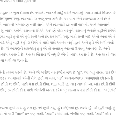
પછી સંન્યાસ લીધો હો’ત તો!
હાર જ સુખ દેખાય છે. એટલે, ત્યાગને થોડું વધારે સમજવું. ત્યાગ થોડો વિશષ્ટ છે
नैकममृतत्त्वमानषु: ત્યાગથી જ અમૃતત્ત્વ મળે છે. આ વાત જેને સમજાવા લાગે છે કે
એને ત્યાગની ગભરામણ નથી થતી, એને ત્યાગથી ડર નથી લાગતો, અને આત્માને
 કશું ત્યાગ કરીને પામવાના છીએ. આપણે કોઈ વસ્તુને પામવાનું જયારે કહીએ છીએ
ાસે પહેલા નહીં હતી એ હવે મારી પાસે છે. ઘર મળી ગયું, ગાડી મળી ગઈ એનો અર્થ એ કે
ને માટે એવું નહીં કહી શકીએ કે મારી પાસે આત્મા નહીં હતો અને હવે એ મળી ગયો
દા છે, જે આપણને સમજાતું હતું એ તો સંસારનું આત્મા ઉપરનું આવરણ છે, અને
યાગ કરવાનો છે, આત્મા સિવાય જે બધું છે એનો ત્યાગ કરવાનો છે, આત્મા તો જ્યા
આત્મા મળી જ જવાનો.
નો ત્યાગ કરવો છે, અને એ બધીજ વસ્તુઓનું મૂળ છે “હું”. આ બહુ સરસ વાત છે ક
વર્ણના દરેક આભૂષણો એની મેળે છૂટી જ ગયા, પછી અલગ-અલગ આભૂષણો છોડવાની
ી જ દીધી, પછી પેંડા છોડી દીધા, લાડુ ખાઉં છું, લાડુ ચાલશે. ના, ખાંડ છોડી દીધી
ધું; રૂ છોડી દીધા પછી એમાંથી બનતા દરેક પ્રકારના કપડાં છોડી દીધા… બધું છોડ
 છૂટી ગઈ, હું મન છું, એ છૂટી ગયું, હું ઇન્દ્રિયો છું, શરીર છું, એ છૂટી ગયું, હું
જ નથી તો પછી “મારું” ઘર પણ નથી, “મારા” સંબંધીઓ, સંબંધો પણ નથી, “મારો” કોઈ