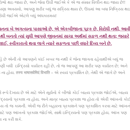
ો થઇ જાય છે, અને જેવા ઉંઘી જઈએ કે એ જ સંસાર વિલીન થઇ જાય છે!!
ા અવયવો, આપણુ શરીર બધું જ સક્રિય થાય છે, ઉંઘમાં આ બધા નિષ્ક્રિય થ
, ઉંઘી જઈએ એટલે બધું અંધકારમય!
નના બે અગત્યના પાસાઓ છે, એ એકબીજાના પૂરક છે, વિરોધી નથી, આવ
નથી બનતો ત્યાં સુધી આપણે જીવનમાં સાચા અર્થમાં સફળ નથી થતા; જયારે
્વીકારાતો થવા લાગે ત્યારે સફળતા પછી વધારે દિવ્ય બને છે.
હે છે એની તો આપણને કાંઈ ખબર જ નથી કે જેના જાગતા રહેવાથીએ બધું જ
ણી બધી ઇન્દ્રિયો કાર્યરત રહી છે, તો જ આપણું આ શરીર પણ કાર્યરત છે; અને
ના હોય. तस्य भाषासर्वमिदं विभाति – એ સ્વયં પ્રકાશિત છે, તેથી એ જાગે છે અને
ે રૂપે દેખાય છે એ માટે એને સૂર્યનો કે બીજો કોઈ બાહ્ય પ્રકાશ જોઈએ, બાહ્ય
ન્દ્રિયનો પ્રકાશ ના હોય, અને માત્ર બાહ્ય પ્રકાશ જ હોય તો એવી આંખનો કો
 તો જ કામની. એવી જ રીતે બહારના પ્રકાશને પણ પ્રકાશિત કરવા માટે આંખન
ાટે પણ આંખનો પ્રકાશ જોઈએ, સાથે ઇન્દ્રિયનો પણ પ્રકાશ હોય, આંખ પણ
ના કરી શકે.