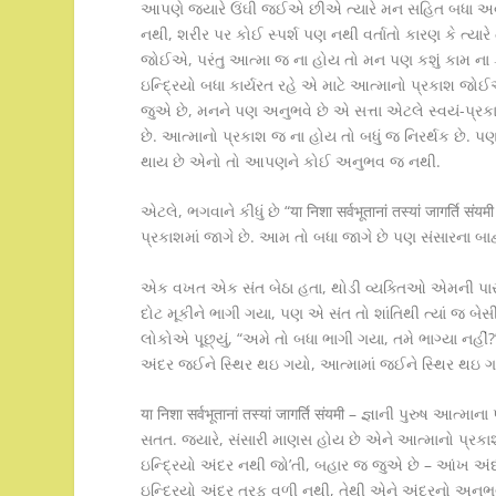
આપણે જયારે ઉંઘી જઈએ છીએ ત્યારે મન સહિત બધા અવયવો 
નથી, શરીર પર કોઈ સ્પર્શ પણ નથી વર્તાતો કારણ કે ત્યારે
જોઈએ, પરંતુ આત્મા જ ના હોય તો મન પણ કશું કામ ના
ઇન્દ્રિયો બધા કાર્યરત રહે એ માટે આત્માનો પ્રકાશ જ
જુએ છે, મનને પણ અનુભવે છે એ સત્તા એટલે સ્વયં-પ્ર
છે. આત્માનો પ્રકાશ જ ના હોય તો બધું જ નિરર્થક છે. 
થાય છે એનો તો આપણને કોઈ અનુભવ જ નથી.
એટલે, ભગવાને કીધું છે “या निशा सर्वभूतानां तस्यां जागर्ति सं
પ્રકાશમાં જાગે છે. આમ તો બધા જાગે છે પણ સંસારના બાહ્ય
એક વખત એક સંત બેઠા હતા, થોડી વ્યક્તિઓ એમની પાસે 
દોટ મૂકીને ભાગી ગયા, પણ એ સંત તો શાંતિથી ત્યાં જ બ
લોકોએ પૂછ્યું, “અમે તો બધા ભાગી ગયા, તમે ભાગ્યા નહીં?” 
અંદર જઈને સ્થિર થઇ ગયો, આત્મામાં જઈને સ્થિર થઇ ગ
या निशा सर्वभूतानां तस्यां जागर्ति संयमी – જ્ઞાની પુરુષ આત્
સતત. જયારે, સંસારી માણસ હોય છે એને આત્માનો પ્રકા
ઇન્દ્રિયો અંદર નથી જો’તી, બહાર જ જુએ છે – આંખ અં
ઇન્દ્રિયો અંદર તરફ વળી નથી, તેથી એને અંદરનો અનુભવ નથી