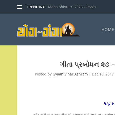
TRENDING:
Maha Shivratri 2026 – Pooja
HOME
ગીતા પ્રબોધન ૨૭ – 
Posted by
Gyaan Vihar Ashram
|
Dec 16, 2017
પ.પૂ. સ
નોંધ: શ્રીમદ્ભગવદ્ગીતામાં ભગવાન શ્રીકૃષ્ણ દ્વારા વર્ણવ