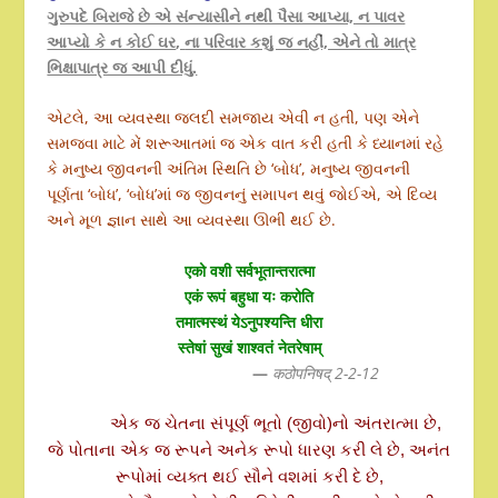
ગુરુપદે બિરાજે છે એ સંન્યાસીને નથી પૈસા આપ્યા, ન પાવર
આપ્યો કે ન કોઈ ઘર
,
ના પરિવાર કશું જ નહીં, એને તો માત્ર
ભિક્ષાપાત્ર જ આપી દીધું.
એટલે, આ વ્યવસ્થા જલદી સમજાય એવી ન હતી, પણ એને
સમજવા માટે મેં શરૂઆતમાં જ એક વાત કરી હતી કે ધ્યાનમાં રહે
કે મનુષ્ય જીવનની અંતિમ સ્થિતિ છે ‘બોધ’, મનુષ્ય જીવનની
પૂર્ણતા ‘બોધ’, ‘બોધ’માં જ જીવનનું સમાપન થવું જોઈએ, એ દિવ્ય
અને મૂળ જ્ઞાન સાથે આ વ્યવસ્થા ઊભી થઈ છે.
एको
वशी
सर्वभूतान्तरात्मा
एकं
रूपं
बहुधा
यः
करोति
तमात्मस्थं
येऽनुपश्यन्ति
धीरा
स्तेषां
सुखं
शाश्वतं
नेतरेषाम्
—
कठोपनिष
द्
2-2-12
એક જ ચેતના સંપૂર્ણ ભૂતો (જીવો)નો અંતરાત્મા છે,
જે પોતાના એક જ રૂપને અનેક રૂપો ધારણ કરી લે છે, અનંત
રૂપોમાં વ્યક્ત થઈ સૌને વશમાં કરી દે છે,