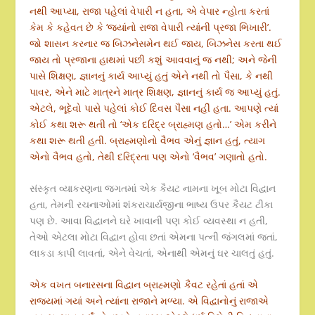
નથી આપ્યા, રાજા પહેલાં વેપારી ન હતા, એ વેપાર ન્હોતા કરતાં
કેમ કે કહેવત છે કે ‘જ્યાંનો રાજા વેપારી ત્યાંની પ્રજા ભિખારી’.
જો શાસન કરનાર જ બિઝનેસમેન થઈ જાય, બિઝનેસ કરતા થઈ
જાય તો પ્રજાના હાથમાં પછી કશું આવવાનું જ નથી; અને જેની
પાસે શિક્ષણ, જ્ઞાનનું કાર્ય આપ્યું હતું એને નથી તો પૈસા, કે નથી
પાવર, એને માટે માત્રને માત્ર શિક્ષણ, જ્ઞાનનું કાર્ય જ આપ્યું હતું.
એટલે, ભૂદેવો પાસે પહેલાં કોઈ દિવસ પૈસા નહીં હતા. આપણે ત્યાં
કોઈ કથા શરૂ થતી તો ‘એક દરિદ્ર બ્રાહ્મણ હતો…’ એમ કરીને
કથા શરૂ થતી હતી. બ્રાહ્મણોનો વૈભવ એનું જ્ઞાન હતું, ત્યાગ
એનો વૈભવ હતો, તેથી દરિદ્રતા પણ એનો ‘વૈભવ’ ગણાતો હતો.
સંસ્કૃત વ્યાકરણના જગતમાં એક કૈયટ નામના ખૂબ મોટા વિદ્વાન
હતા, તેમની રચનાઓમાં શંકરાચાર્યજીના ભાષ્ય ઉપર કૈયટ ટીકા
પણ છે. આવા વિદ્વાનને ઘરે ખાવાની પણ કોઈ વ્યવસ્થા ન હતી,
તેઓ એટલા મોટા વિદ્વાન હોવા છતાં એમના પત્ની જંગલમાં જતાં,
લાકડા કાપી લાવતાં, એને વેચતાં, એનાથી એમનું ઘર ચાલતું હતું.
એક વખત બનારસના વિદ્વાન બ્રાહ્મણો કૈવટ રહેતાં હતાં એ
રાજ્યમાં ગયાં અને ત્યાંના રાજાને મળ્યા. એ વિદ્વાનોનું રાજાએ