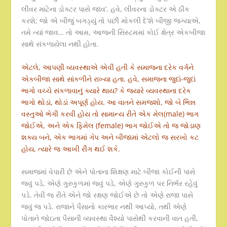
લીવર માટેના ડોક્ટર પાસે જાવ’. હવે, લીવરના ડોક્ટર એ ઠીક
કરશે; જો એ બીજું બગડ્યું તો પછી મોકલી દે’શે બીજી જગ્યાએ,
તમે ત્યાં જાવ… તો આમ, આજની સિસ્ટમમાં કોઈ ક્ષેત્ર એકબીજા
સાથે સંકળાયેલા નથી હોતા.
એટલે, આપણી વ્યવસ્થાએ એવી હતી કે સમાજના દરેક વર્ગને
એકબીજા સાથે સાંકળીને રાખ્યા હતા. હવે, સમાજના જુદાં-જુદાં
ભાગો વચ્ચે સંકળાવાનું ક્યારે થાય? કે જ્યારે વ્યવસ્થાના દરેક
ભાગો થોડાં, થોડાં અપૂર્ણ હોય. આ વાતને સમજશો, જો બે ભિન્ન
વસ્તુઓ ભેગી કરવી હોય તો સામાન્ય રીતે એક મેલ(male) ભાગ
જોઈએ, અને એક ફિમેલ (female) ભાગ જોઈએ તો જ જોડાણ
શક્ય બને, એક ભાગમાં ગેપ અને બીજામાં એટલો જ સરખો કટ
હોય, ત્યારે જ આખી રીંગ થઈ શકે.
સમાજમાં વેપારી છે એને પોતાના શિક્ષણ માટે બીજા કોઈની પાસે
જવું પડે, એણે ગુરુકુળમાં જવું પડે, એણે ગુરુકુળ પર નિર્ભર રહેવું
પડે. તેવી જ રીતે એને જો રક્ષણ જોઈએ છે તો એણે રાજા પાસે
જવું જ પડે. રાજાને પૈસાનો કારભાર નથી આપ્યો, તથી એણે
પોતાને જોઇતા પૈસાની વ્યવસ્થા વૈશ્યો પાસેથી કરવાની વાત હતી,