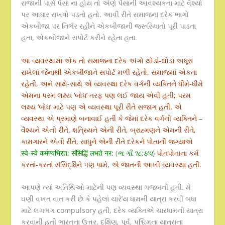
રાજાની પાસે પૈસા ના હોય તો એણે પૈસાની આવશ્યકતા માટે વૈશ્યો
પર આધાર રાખવો પડતો હતો. આવી રીતે સમાજના દરેક ભાગો
એકબીજા પર નિર્ભર રહીને એકબીજાની જરૂરિયાતો પૂરી પાડતા
હતા, એકબીજાને સપોર્ટ કરીને રહેતા હતા.
આ વ્યવસ્થામાં એક તો સમાજના દરેક અંગો થોડાં-થોડાં અધૂરા
રાખેલાં જેનાથી એકબીજાને સપોર્ટ મળી રહેતો, સમાજમાં એકતા
રહેતી, અને સાથે-સાથે એ વ્યવસ્થા દરેક વર્ગની વ્યક્તિને ધીમે-ધીમે
એમના પરમ લક્ષ્ય ‘બોધ’ તરફ પણ લઈ જાય એવી હતી; પરમ
લક્ષ્ય ‘બોધ’ માટે પણ એ વ્યવસ્થા પૂરી રીતે સજાગ હતી. એ
વ્યવસ્થા એ પ્રમાણે બનાવાઈ હતી કે જેમાં દરેક વર્ગની વ્યક્તિને –
વૈશ્યને એની રીતે, ક્ષત્રિયને એની રીતે, બ્રાહ્મણને એમની રીતે,
કામગારને એની રીતે, સાધુને એની રીતે દરેકને પોતાની જગ્યાએ
स्वे-स्वे कर्मण्यभिरत: संसिद्धिं लभते नर:
(
ભ.ગી.૧૮:૪૫
)
પોતપોતાના કર્મ
કરતાં-કરતાં સંસિદ્ધિને પણ પામે, એ જાતની આખી વ્યવસ્થા હતી.
આપણે ત્યાં અતિથિઓ માટેની પણ વ્યવસ્થા ગજબની હતી. મેં
ઘણી વખત વાત કરી છે કે પહેલાં ચારે’ય ધામની યાત્રા કરવી બધા
માટે લગભગ compulsory હતી, દરેક વ્યક્તિએ ચારધામની યાત્રા
કરવાની હતી ભારતના ઉત્તર, દક્ષિણ, પૂર્વ, પશ્ચિમના યાત્રાના