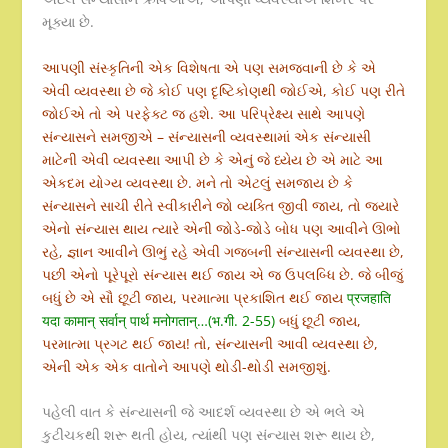
મૂક્યા છે.
આપણી સંસ્કૃતિની એક વિશેષતા એ પણ સમજવાની છે કે એ
એવી વ્યવસ્થા છે જે કોઈ પણ દૃષ્ટિકોણથી જોઈએ, કોઈ પણ રીતે
જોઈએ તો એ પરફેક્ટ જ હશે. આ પરિપ્રેક્ષ્ય સાથે આપણે
સંન્યાસને સમજીએ – સંન્યાસની વ્યવસ્થામાં એક સંન્યાસી
માટેની એવી વ્યવસ્થા આપી છે કે એનું જે ધ્યેય છે એ માટે આ
એકદમ યોગ્ય વ્યવસ્થા છે. મને તો એટલું સમજાય છે કે
સંન્યાસને સાચી રીતે સ્વીકારીને જો વ્યક્તિ જીવી જાય, તો જ્યારે
એનો સંન્યાસ થાય ત્યારે એની જોડે-જોડે બોધ પણ આવીને ઊભો
રહે, જ્ઞાન આવીને ઊભું રહે એવી ગજબની સંન્યાસની વ્યવસ્થા છે,
પછી એનો પૂરેપૂરો સંન્યાસ થઈ જાય એ જ ઉપલબ્ધિ છે. જે બીજું
બધું છે એ સૌ છૂટી જાય, પરમાત્મા પ્રકાશિત થઈ જાય
प्रजहाति
यदा कामान् सर्वान् पार्थ मनोगतान्…(भ.गी. 2-55)
બધું છૂટી જાય,
પરમાત્મા પ્રગટ થઈ જાય! તો, સંન્યાસની આવી વ્યવસ્થા છે,
એની એક એક વાતોને આપણે થોડી-થોડી સમજીશું.
પહેલી વાત કે સંન્યાસની જે આદર્શ વ્યવસ્થા છે એ ભલે એ
કુટીચકથી શરૂ થતી હોય, ત્યાંથી પણ સંન્યાસ શરૂ થાય છે,