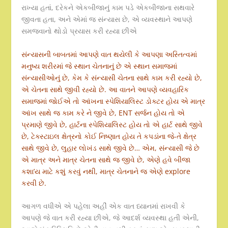
રાખ્યા હતાં, દરેકને એકબીજાનું કામ પડે એકબીજાના સથવારે
જીવતા હતા, અને એમાં જ સંન્યાસ છે, એ વ્યવસ્થાને આપણે
સમજવાનો થોડો પ્રયાસ કરી રહ્યા છીએ
સંન્યાસની બાબતમાં આપણે વાત થયેલી કે આપણા અસ્તિત્વમાં
મનુષ્ય શરીરમાં જે સ્થાન ચેતનાનું છે એ સ્થાન સમાજમાં
સંન્યાસીઓનું છે, કેમ કે સંન્યાસી ચેતના સાથે કામ કરી રહ્યો છે,
એ ચેતના સાથે જીવી રહ્યો છે. આ વાતને આપણે વ્યવહારિક
સમાજમાં જોઈએ તો આંખના સ્પેશિયાલિસ્ટ ડોક્ટર હોય એ માત્ર
આંખ સાથે જ કામ કરે ને જીવે છે, ENT સર્જન હોય તો એ
પ્રમાણે જીવે છે, હાર્ટના સ્પેશિયાલિસ્ટ હોય તો એ હાર્ટ સાથે જીવે
છે, ટેક્સ્ટાઇલ ક્ષેત્રનો કોઈ નિષ્ણાત હોય તે કપડાંના જે-તે ક્ષેત્ર
સાથે જીવે છે, લુહાર લોખંડ સાથે જીવે છે… એમ, સંન્યાસી જે છે
એ માત્ર અને માત્ર ચેતના સાથે જ જીવે છે, એણે હવે બીજા
કશા’ય માટે કશું કરવું નથી, માત્ર ચેતનાને જ એણે explore
કરવી છે.
આગળ વધીએ એ પહેલા અહીં એક વાત ધ્યાનમાં રાખવી કે
આપણે જે વાત કરી રહ્યા છીએ, જે આદર્શ વ્યવસ્થા હતી એની,