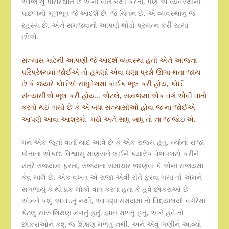
આજે શું પરિસ્થિતિ છે એની વાત નથી કરતાં, પણ એ વ્યવસ્થાની
પાછળનો મૂળભૂત જે આદર્શ છે, જે ચિંતન છે, એ વ્યવસ્થાનું જે
રહસ્ય છે, એને સમજવાનો આપણે થોડો પ્રયત્ન કરી રહ્યા
છીએ.
સંન્યાસ માટેની આપણી જે આદર્શ વ્યવસ્થા હતી એને આજના
પરિપ્રેક્ષ્યમાં જોઈએ તો હમણાં એવા ઘણા પ્રશ્નો ઊભા થતા જાય
છે કે જ્યારે કોઈએ સાધુવેશમાં કાંઈક ભૂલ કરી હોય, કોઈ
સંન્યાસીએ ભૂલ કરી હોય… એટલે, સમાજમાં એક વર્ગ એવી વાતો
કરતો થઈ ગયો છે કે એ બધા સંન્યાસીઓ હોવા જ ના જોઈએ,
આપણે આવા આશ્રમો, મઠો અને સાધુ-બાધુ તો ના જ જોઈએ.
મને એક જૂની વાર્તા યાદ આવે છે કે એક રાજ્ય હતું, ત્યાંનો રાજા
પોતાના એકા’દ વિશ્વાસુ માણસને લઈને ક્યારે’ક વેશપલટો કરીને
રાત્રે રાજ્યમાં ફરતા, રાજ્યના સમાચાર જાણવા કે એના રાજ્યમાં
કેવું ચાલે છે. એક વખત એ રાજા એવી રીતે ફરવા ગયા તો એમને
સંભળાયું કે થોડાક લોકો વાત કરતા હતા કે હવે છોકરાઓ છે
એમને કશું આવડતું નથી, આપણા સમયમાં તો વિદ્યાલયો વગેરેમાં
કેટલું સારું શિક્ષણ મળતું હતું, જ્ઞાન મળતું હતું, અને હવે તો
છોકરાઓને કશું જ શિક્ષણ મળતું નથી, અને એવું ભણીને આવ્યો