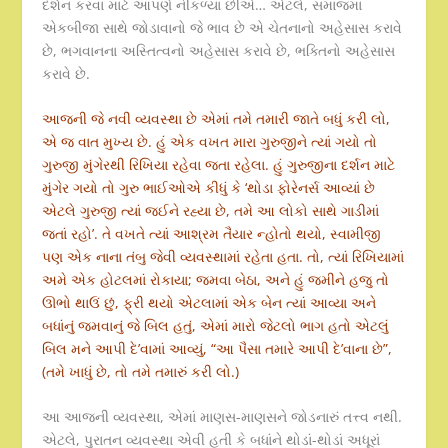
દર્શન કરવા માટે આપણે નીકળ્યા છીએ… એટલે, સમાજમાં
એકબીજા સાથે જોડાવાનો જે ભાવ છે એ ચેતનાનો અહેસાસ કરાવે
છે, ભગવાનના અસ્તિત્વનો અહેસાસ કરાવે છે, ભક્તિનો અહેસાસ
કરાવે છે.
આજની જે નવી વ્યવસ્થા છે એમાં તમે તમારી જાતે બધું કરી લો,
એ જ વાત મુખ્ય છે. હું એક વખત મારા ગુરુજીને ત્યાં ગયો તો
ગુરુજી મુંગેરથી રિખિયા રહેવા જતા રહેલા. હું ગુરુજીના દર્શન માટે
મુંગેર ગયો તો ગુરુ ભાઈઓએ કીધું કે ‘થોડા ફોરેનર્સ આવ્યાં છે
એટલે ગુરુજી ત્યાં જઈને રહ્યા છે, તમે આ લોકો સાથે ગાડીમાં
જતાં રહો’. તે વખતે ત્યાં આશ્રમ તૈયાર ન્હોતો થયો, સ્વામીજી
પણ એક નાના તંબુ જેવી વ્યવસ્થામાં રહેતા હતા. તો, ત્યાં રિખિયામાં
અમે એક હોટલમાં રોકાયા; જમવા બેઠા, અને હું જમીને હજુ તો
ઊભો થાઉં છું, ફ્રી થયો એટલામાં એક બેન ત્યાં આવ્યા અને
બધાંનું જમવાનું જે બિલ હતું, એમાં મારો જેટલો ભાગ હતો એટલું
બિલ મને આપી દે’વામાં આવ્યું, “આ પૈસા તમારે આપી દે’વાના છે”,
(તમે ખાધું છે, તો તમે તમારું કરી લો.)
આ આજની વ્યવસ્થા, એમાં માણસ-માણસને જોડનારું તત્ત્વ નથી.
એટલે, પુરાતન વ્યવસ્થા એવી હતી કે બધાંને થોડાં-થોડાં અધૂરાં