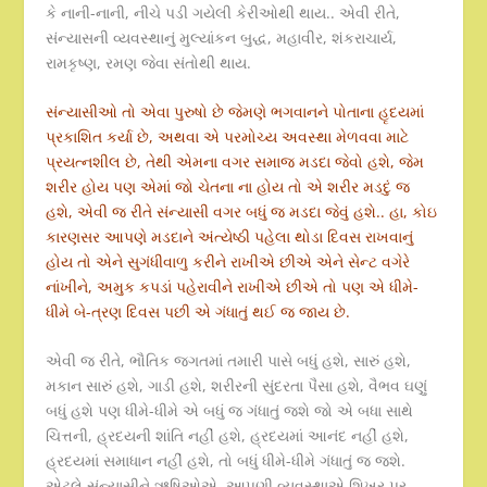
કે નાની-નાની, નીચે પડી ગયેલી કેરીઓથી થાય.. એવી રીતે,
સંન્યાસની વ્યવસ્થાનું મુલ્યાંકન બુદ્ધ, મહાવીર, શંકરાચાર્ય,
રામકૃષ્ણ, રમણ જેવા સંતોથી થાય.
સંન્યાસીઓ તો એવા પુરુષો છે જેમણે ભગવાનને પોતાના હૃદયમાં
પ્રકાશિત કર્યા છે, અથવા એ પરમોચ્ય અવસ્થા મેળવવા માટે
પ્રયત્નશીલ છે, તેથી એમના વગર સમાજ મડદા જેવો હશે, જેમ
શરીર હોય પણ એમાં જો ચેતના ના હોય તો એ શરીર મડદું જ
હશે, એવી જ રીતે સંન્યાસી વગર બધું જ મડદા જેવું હશે.. હા, કોઇ
કારણસર આપણે મડદાને અંત્યેષ્ઠી પહેલા થોડા દિવસ રાખવાનું
હોય તો એને સુગંધીવાળુ કરીને રાખીએ છીએ એને સેન્ટ વગેરે
નાંખીને, અમુક કપડાં પહેરાવીને રાખીએ છીએ તો પણ એ ધીમે-
ધીમે બે-ત્રણ દિવસ પછી એ ગંધાતું થઈ જ જાય છે.
એવી જ રીતે, ભૌતિક જગતમાં તમારી પાસે બધું હશે, સારું હશે,
મકાન સારું હશે, ગાડી હશે, શરીરની સુંદરતા પૈસા હશે, વૈભવ ઘણું
બધું હશે પણ ધીમે-ધીમે એ બધું જ ગંધાતું જશે જો એ બધા સાથે
ચિત્તની, હ્રદયની શાંતિ નહીં હશે, હ્રદયમાં આનંદ નહીં હશે,
હ્રદયમાં સમાધાન નહીં હશે, તો બધું ધીમે-ધીમે ગંધાતું જ જશે.
એટલે સંન્યાસીને ઋષિઓએ, આપણી વ્યવસ્થાએ શિખર પર