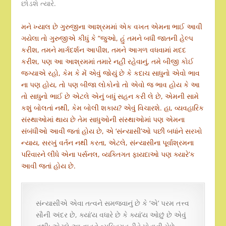
છોડશે ત્યારે.
મને ખ્યાલ છે ગુરુજીના આશ્રમમાં એક વખત એમના ભાઈ આવી
ગયેલા તો ગુરુજીએ કીધું કે “જુઓ, હું તમને બધી જાતની હેલ્પ
કરીશ, તમને માર્ગદર્શન આપીશ, તમને આગળ વધવામાં મદદ
કરીશ, પણ આ આશ્રમમાં તમારે નહીં રહેવાનું, તમે બીજી કોઈ
જગ્યાએ રહો, કેમ કે મેં એવું જોયું છે કે કદાચ સાધુનો એવો ભાવ
ના પણ હોય, તો પણ બીજા લોકોનો તો એવો જ ભાવ હોય કે આ
તો સાધુનો ભાઈ છે એટલે એનું બધું સહન કરી લે છે, એમની સામે
કશું બોલતાં નથી, કેમ બોલી શકાય? એવું વિચારશે. હા, વ્યવહારિક
સંસ્થાઓમાં થાય છે તેમ સાધુઓની સંસ્થાઓમાં પણ એમના
સંબંધીઓ આવી જતાં હોય છે, એ ‘સંન્યાસી’ઓ પછી બધાંને સરખો
ન્યાય, સરખું વર્તન નથી કરતા, એટલે, સંન્યાસીના પૂર્વાશ્રમના
પરિવારને લીધે એના પર્સનલ, વ્યક્તિગત ફાયદાઓ પણ ક્યારે’ક
આવી જતાં હોય છે.
સંન્યાસીએ એવા તત્વને સમજવાનું છે કે ‘એ’ પરમ તત્ત્વ
સૌની અંદર છે, ક્યાં’ય વધારે છે કે ક્યાં’ય ઓછું છે એવું