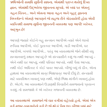
ઋષિઓની સમાધિ સુધીની સાધના, એમાંથી પ્રાપ્ત થયેલું દિવ્ય
જ્ઞાન, એમાંથી ઉદ્ભવેલા જીવનના મૂલ્યો, એ બધાં પર એમનું
ગહન ચિંતન… અને એમના આવા ગહન અને બૃહદ્ જ્ઞાનના
નિષ્કર્ષરૂપે એમણે આપણને જે સહજ રીતે ગોઠવાયેલી હોય એવી
વ્યક્તિથી સમાજ સુધીના જીવનની વ્યવસ્થા પણ આપી! ખરેખર,
અદ્ભુત છે!
આપણે જ્યારે કોઈને બહુ સન્માન આપીએ ત્યારે એને લાખો
રૂપિયા આપીએ, કોઈ પુરસ્કાર આપીએ, ગાડી આપીએ, ઘર
આપીએ, બંગલો આપીએ… પરંતુ આ વ્યવસ્થાએ જેને સૌથી વધુ
સન્માનવાળું સ્થાન આપ્યું છે એ સંન્યાસીને કશું જ નથી આપ્યું –
એને નથી ઘર આપ્યું, નથી પરિવાર આપ્યો, નથી પૈસા આપ્યા,
નથી કોઈ અધિકાર કે કોઈ પાવર આપ્યો. બીજું બધું તો ઠીક, એના
હાથમાં આ વ્યવસ્થાએ માત્ર ભિક્ષાપાત્ર આપી દીધું છે, સંન્યાસી
માટે વ્યવસ્થિત ખાવાનું પણ નથી, એણે ભિક્ષા માંગીને ખાવાનું હોય
છે. એટલે, આ વ્યવસ્થાને ઉંડાણથી વિચારીને સમજવાનો પ્રયત્ન
કરશું, તો સમજાશે કે એ ખરેખર ગજબની વ્યવસ્થા છે.
આ વ્યવસ્થાએ સમાજને જે ચાર વર્ગોમાં વહેંચ્યો હતો, એમાં એક
વર્ગ મજૂર-કામગારોનો વર્ગ છે જે થોડાં પૈસા લઇ બીજા બધાં માટે