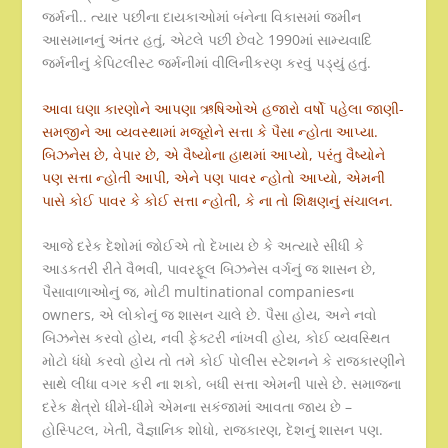
જર્મની.. ત્યાર પછીના દાયકાઓમાં બંનેના વિકાસમાં જમીન
આસમાનનું અંતર હતું, એટલે પછી છેવટે 1990માં સામ્યવાદિ
જર્મનીનું કેપિટલીસ્ટ જર્મનીમાં વીલિનીકરણ કરવું પડ્યું હતું.
આવા ઘણા કારણોને આપણા ઋષિઓએ હજારો વર્ષો પહેલા જાણી-
સમજીને આ વ્યવસ્થામાં મજૂરોને સત્તા કે પૈસા ન્હોતા આપ્યા.
બિઝનેસ છે, વેપાર છે, એ વૈષ્યોના હાથમાં આપ્યો, પરંતુ વૈષ્યોને
પણ સત્તા ન્હોતી આપી, એને પણ પાવર ન્હોતો આપ્યો, એમની
પાસે કોઈ પાવર કે કોઈ સત્તા ન્હોતી, કે ના તો શિક્ષણનું સંચાલન.
આજે દરેક દેશોમાં જોઈએ તો દેખાય છે કે અત્યારે સીધી કે
આડકતરી રીતે વૈભવી, પાવરફૂલ બિઝનેસ વર્ગનું જ શાસન છે,
પૈસાવાળાઓનું જ, મોટી multinational companiesના
owners, એ લોકોનું જ શાસન ચાલે છે. પૈસા હોય, અને નવો
બિઝનેસ કરવો હોય, નવી ફેક્ટરી નાંખવી હોય, કોઈ વ્યવસ્થિત
મોટો ધંધો કરવો હોય તો તમે કોઈ પોલીસ સ્ટેશનને કે રાજકારણીને
સાથે લીધા વગર કરી ના શકો, બધી સત્તા એમની પાસે છે. સમાજના
દરેક ક્ષેત્રો ધીમે-ધીમે એમના સકંજામાં આવતા જાય છે –
હોસ્પિટલ, ખેતી, વૈજ્ઞાનિક શોધો, રાજકારણ, દેશનું શાસન પણ.