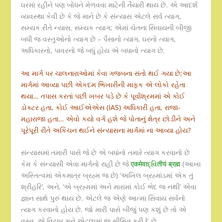
ઘરમાં રહીને પણ બોધને મેળવવા માટેની તૈયારી થાય છે. એ આદર્શ
વ્યવસ્થા કેવી છે કે જે માને છે કે સંન્યાસ એટલે સર્વ ત્યાગ,
સમ્યક રીતે ન્યાસ, સમ્યક ત્યાગ; એમાં ચેતના સિવાયની બીજી
બધી જ વસ્તુઓનો ત્યાગ છે – પૈસાનો ત્યાગ, ઘરનો ત્યાગ,
અધિકારનો, પાવરનો જે બધું હોય એ બધાનો ત્યાગ છે.
આ માર્ગ પર ચાલનારાઓમાં કેવા ગજબના સંતો થઈ ગયા છે;આ
માર્ગમાં આવ્યા પછી એકદમ ભિખારીની માફક એ લોકો રહેતા
થયા… તપાસ કરતાં પછી ખબર પડે છે કે પૂર્વાશ્રમમાં એ કોઈ
ડોક્ટર હતા, કોઈ આઈએએસ (IAS) અધિકારી હતા, રાજા-
મહારાજા હતા… એવો કયો વર્ગ હશે જે પોતાનું ક્ષેત્ર છોડીને અને
પૂરેપૂરી રીતે અકિંચન થઈને સંન્યાસના માર્ગમાં ના આવ્યા હોય?
સંન્યાસમાં તમારી પાસે જે છે એ બધાંનો તમારે ત્યાગ કરવાનો છે
કેમ કે સંન્યાસી એવા માર્ગનો રાહી છે જે
एकमेवाદ્વિतीयं ब्रह्म
(આખા
અસ્તિત્વમાં એકમાત્ર બ્રહ્મ જ છે) ‘અખિલ બ્રહ્માંડમાં એક તું
શ્રીહરિ’, અને, ‘એ બ્રહ્મમાં અને મારામાં કોઈ ભેદ જ નથી’ એવા
જ્ઞાન સાથે પુરું થાય છે. એટલે જ એણે આત્મા સિવાય સર્વનો
ત્યાગ કરવાનો હોય છે. જો મારી પાસે બીજું પણ કશું છે તો એ
વસ્તુ, એ વિચાર મને એટલામાં જ સીમિત કરી દે છે.