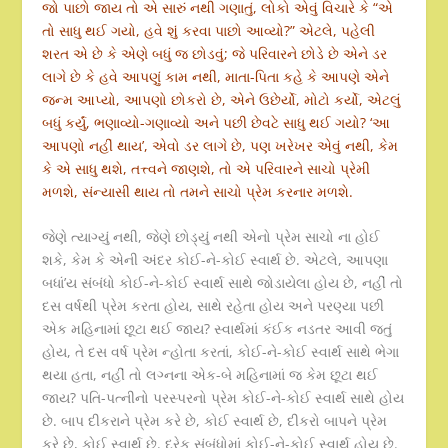
જો પાછો જાય તો એ સારું નથી ગણાતું, લોકો એવું વિચારે કે “એ
તો સાધુ થઈ ગયો, હવે શું કરવા પાછો આવ્યો?” એટલે, પહેલી
શરત એ છે કે એણે બધું જ છોડવું; જે પરિવારને છોડે છે એને ડર
લાગે છે કે હવે આપણું કામ નથી, માતા-પિતા કહે કે આપણે એને
જન્મ આપ્યો, આપણો છોકરો છે, એને ઉછેર્યો, મોટો કર્યો, એટલું
બધું કર્યું, ભણાવ્યો-ગણાવ્યો અને પછી છેવટે સાધુ થઈ ગયો? ‘આ
આપણો નહીં થાય’, એવો ડર લાગે છે, પણ ખરેખર એવું નથી, કેમ
કે એ સાધુ થશે, તત્ત્વને જાણશે, તો એ પરિવારને સાચો પ્રેમી
મળશે, સંન્યાસી થાય તો તમને સાચો પ્રેમ કરનાર મળશે.
જેણે ત્યાગ્યું નથી, જેણે છોડ્યું નથી એનો પ્રેમ સાચો ના હોઈ
શકે, કેમ કે એની અંદર કોઈ-ને-કોઈ સ્વાર્થ છે. એટલે, આપણા
બધાં’ય સંબંધો કોઈ-ને-કોઈ સ્વાર્થ સાથે જોડાયેલા હોય છે, નહીં તો
દસ વર્ષથી પ્રેમ કરતા હોય, સાથે રહેતા હોય અને પરણ્યા પછી
એક મહિનામાં છૂટા થઈ જાય? સ્વાર્થમાં કંઈક નડતર આવી જતું
હોય, તે દસ વર્ષ પ્રેમ ન્હોતા કરતાં, કોઈ-ને-કોઈ સ્વાર્થ સાથે ભેગા
થયા હતા, નહીં તો લગ્નના એક-બે મહિનામાં જ કેમ છૂટા થઈ
જાય? પતિ-પત્નીનો પરસ્પરનો પ્રેમ કોઈ-ને-કોઈ સ્વાર્થ સાથે હોય
છે. બાપ દીકરાને પ્રેમ કરે છે, કોઈ સ્વાર્થ છે, દીકરો બાપને પ્રેમ
કરે છે, કોઈ સ્વાર્થ છે. દરેક સંબંધોમાં કોઈ-ને-કોઈ સ્વાર્થ હોય છે.