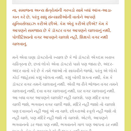
ના, સમાજના અન્ય ક્ષેત્રોમાંની ગરબડો સામે બધાં આંખ-આડા-
કાન કરે છે, પરંતુ સાધુ સંન્યાસીઓની વાતોને આપણે
યુનિવર્સલાઇઝ કરીએ છીએ. કેમ એવું કરીએ છીએ? કેમ કે
આપણને સમજાય છે કે ડૉક્ટર વગર આપણને ચાલવાનું નથી,
પોલીટિશ્યનો વગર આપણને ચાલશે નહીં, શિક્ષકો વગર નથી
ચાલવાનું.
મને એવા ઘણા ડૉક્ટરોનો ખ્યાલ છે કે જે ડૉક્ટરો એકદમ ખરાબ
ચરિત્રના છે, છતાં લોકો એવા ડૉક્ટરો પાસે પણ જાય છે, અંદર-
અંદર વાતો કરે છે કે તમે જાઓ તો સાચવીને જજો, પરંતુ એ લોકો
કોઈ જાહેરમાં કશું બોલતા નથી, કશું બોલી શકતા નથી, કેમ કે
ડૉક્ટર વગર તમને ચાલવાનું નથી. એવી જ રીતે ભોજન વગર તમને
ચાલવાનું નથી, દવા વગર ચાલવાનું નથી, ઘર વગર ચાલવાનું નથી.
આ બધા વગર આપણને ચાલશે? નહીં ચાલશે. પણ મંદિર વગર
ચાલી જશે, ભગવાન વગર ચાલી જશે, મંદિરે નહીં જશો તો ચાલશે
પણ દવાખાને નહીં જવું એ ના ચાલે, છોકરાઓ સ્કૂલે નહીં જશે તો
નહીં ચાલે, પણ મંદિરે નહીં જશે તો ચાલશે. એટલે, આપણને
ભગવાનનો ડર જરા પણ નથી, ભગવાનને ગાળ પણ આપતા ડર નથી