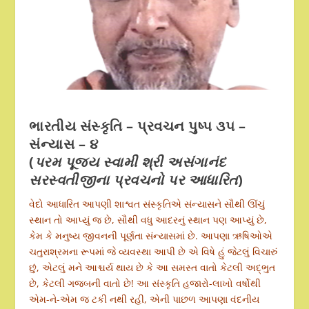
ભારતીય સંસ્કૃતિ – પ્રવચન પુષ્પ ૩૫ –
સંન્યાસ –
૪
(
પરમ પૂજ્ય સ્વામી શ્રી અસંગાનંદ
સરસ્વતીજીના પ્રવચનો પર આધારિત
)
વેદો આધારિત આપણી શાશ્વત સંસ્કૃતિએ સંન્યાસને સૌથી ઊંચું
સ્થાન તો આપ્યું જ છે, સૌથી વધુ આદરનું સ્થાન પણ આપ્યું છે,
કેમ કે મનુષ્ય જીવનની પૂર્ણતા સંન્યાસમાં છે. આપણા ઋષિઓએ
ચતુરાશ્રમના રૂપમાં જે વ્યવસ્થા આપી છે એ વિષે હું જેટલું વિચારું
છું, એટલું મને આશ્ચર્ય થાય છે કે આ સમસ્ત વાતો કેટલી અદ્ભુત
છે, કેટલી ગજબની વાતો છે! આ સંસ્કૃતિ હજારો-લાખો વર્ષોથી
એમ-ને-એમ જ ટકી નથી રહી, એની પાછળ આપણા વંદનીય