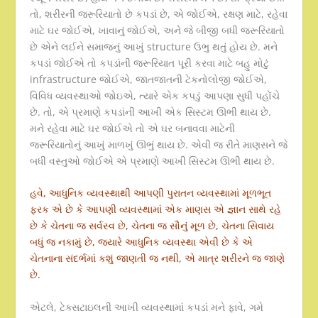
તો, શરીરની જરૂરિયાતો છે કપડાં છે, એ જોઈએ, રક્ષણ માટે, રહેવા
માટે ઘર જોઈએ, ખાવાનું જોઈએ, અને જે બીજી બધી જરૂરિયાતો
છે એને લઈને સમાજનું આખું structure ઉભુ થતું હોય છે. મને
કપડાં જોઈએ તો કપડાંની જરૂરિયાત પૂરી કરવા માટે બહુ મોટું
infrastructure જોઈએ, જાતજાતની ટેકનોલોજી જોઈએ,
વિવિધ વ્યવસ્થાઓ જોઇએ, ત્યારે એક કપડું આપણા સુધી પહોંચે
છે. તો, એ પ્રમાણે કપડાંની આખી એક સિસ્ટમ ઊભી થાય છે.
મને રહેવા માટે ઘર જોઈએ તો એ ઘર બનાવવા માટેની
જરૂરિયાતોનું આખું માળખું ઊભું થાય છે. એવી જ રીતે માણસને જે
બધી વસ્તુઓ જોઈએ એ પ્રમાણે આખી સિસ્ટમ ઊભી થાય છે.
હવે, આધુનિક વ્યવસ્થાથી આપણી પુરાતન વ્યવસ્થામાં મૂળભૂત
ફરક એ છે કે આપણી વ્યવસ્થામાં એક માણસ એ જ્ઞાન સાથે રહે
છે કે ચેતના જ સર્વસ્વ છે, ચેતના જ સૌનું મૂળ છે, ચેતના સિવાય
બધું જ નકામું છે, જ્યારે આધુનિક વ્યવસ્થા એવી છે કે એ
ચેતનાના સંદર્ભમાં કશું જાણતી જ નથી, એ માત્ર શરીરને જ જાણે
છે.
એટલે, ટેક્સટાઇલની આખી વ્યવસ્થામાં કપડાં મને ફાવે, ગમે