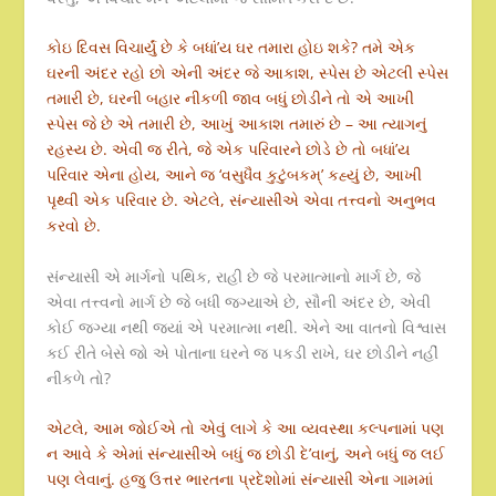
કોઇ દિવસ વિચાર્યું છે કે બધાં’ય ઘર તમારા હોઇ શકે? તમે એક
ઘરની અંદર રહો છો એની અંદર જે આકાશ, સ્પેસ છે એટલી સ્પેસ
તમારી છે, ઘરની બહાર નીકળી જાવ બધું છોડીને તો એ આખી
સ્પેસ જે છે એ તમારી છે, આખું આકાશ તમારું છે – આ ત્યાગનું
રહસ્ય છે. એવી જ રીતે, જે એક પરિવારને છોડે છે તો બધાં’ય
પરિવાર એના હોય, આને જ ‘વસુધૈવ કુટુંબકમ્’ કહ્યું છે, આખી
પૃથ્વી એક પરિવાર છે. એટલે, સંન્યાસીએ એવા તત્ત્વનો અનુભવ
કરવો છે.
સંન્યાસી એ માર્ગનો પથિક, રાહી છે જે પરમાત્માનો માર્ગ છે, જે
એવા તત્ત્વનો માર્ગ છે જે બધી જગ્યાએ છે, સૌની અંદર છે, એવી
કોઈ જગ્યા નથી જ્યાં એ પરમાત્મા નથી. એને આ વાતનો વિશ્વાસ
કઈ રીતે બેસે જો એ પોતાના ઘરને જ પકડી રાખે, ઘર છોડીને નહીં
નીકળે તો?
એટલે, આમ જોઈએ તો એવું લાગે કે આ વ્યવસ્થા કલ્પનામાં પણ
ન આવે કે એમાં સંન્યાસીએ બધું જ છોડી દે’વાનું, અને બધું જ લઈ
પણ લેવાનું. હજુ ઉત્તર ભારતના પ્રદેશોમાં સંન્યાસી એના ગામમાં