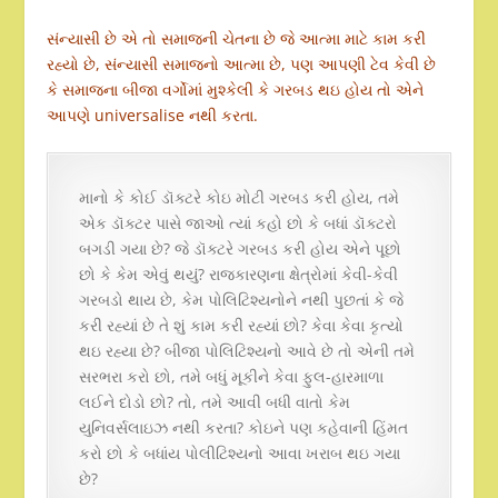
સંન્યાસી છે એ તો સમાજની ચેતના છે જે આત્મા માટે કામ કરી
રહ્યો છે, સંન્યાસી સમાજનો આત્મા છે, પણ આપણી ટેવ કેવી છે
કે સમાજના બીજા વર્ગોમાં મુશ્કેલી કે ગરબડ થઇ હોય તો એને
આપણે universalise નથી કરતા.
માનો કે કોઈ ડૉક્ટરે કોઇ મોટી ગરબડ કરી હોય, તમે
એક ડૉક્ટર પાસે જાઓ ત્યાં કહો છો કે બધાં ડૉક્ટરો
બગડી ગયા છે? જે ડૉક્ટરે ગરબડ કરી હોય એને પૂછો
છો કે કેમ એવું થયું? રાજકારણના ક્ષેત્રોમાં કેવી-કેવી
ગરબડો થાય છે, કેમ પોલિટિશ્યનોને નથી પુછતાં કે જે
કરી રહ્યાં છે તે શું કામ કરી રહ્યાં છો? કેવા કેવા કૃત્યો
થઇ રહ્યા છે? બીજા પોલિટિશ્યનો આવે છે તો એની તમે
સરભરા કરો છો, તમે બધું મૂકીને કેવા ફુલ-હારમાળા
લઈને દોડો છો? તો, તમે આવી બધી વાતો કેમ
યુનિવર્સલાઇઝ નથી કરતા? કોઇને પણ કહેવાની હિંમત
કરો છો કે બધાંય પોલીટિશ્યનો આવા ખરાબ થઇ ગયા
છે?