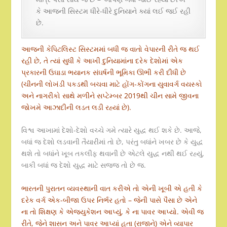
કે આજની સિસ્ટમ ધીરે-ધીરે દુનિયાને ક્યાં લઈ જઈ રહી
છે.
આજની કેપિટલિસ્ટ સિસ્ટમમાં બધી જ વાતો વેપારની રીતે જ થઈ
રહી છે, તે ત્યાં સુધી કે આખી દુનિયામાંના દરેક દેશોમાં એક
પ્રકારની ઉઘાડા ભયાનક સંઘર્ષની ભૂમિકા ઊભી કરી દીધી છે
(ચીનની લોખંડી પકડથી બચવા માટે હોંગ-કોંગના યુવાવર્ગ વયસ્કો
અને નાગરીકો સાથે મળીને સપ્ટેમ્બર 2019થી ચીન સામે જીવના
જોખમે આઝાદીની લડત લડી રહ્યાં છે).
વિશ્વ આખામાં દેશો-દેશો વચ્ચે ગમે ત્યારે યુદ્ધ થઈ શકે છે. આજે,
બધાં જ દેશો લડવાની તૈયારીમાં તો છે, પરંતુ બધાંને ખબર છે કે યુદ્ધ
થશે તો બધાંને ખૂબ તકલીફ થવાની છે એટલે યુદ્ધ નથી થઈ રહ્યું,
બાકી બધાં જ દેશો યુદ્ધ માટે સજ્જ તો છે જ.
ભારતની પુરાતન વ્યવસ્થાની વાત કરીએ તો એની ખૂબી એ હતી કે
દરેક વર્ગ એક-બીજા ઉપર નિર્ભર હતો – જેની પાસે પૈસા છે એને
ના તો શિક્ષણ કે એજ્યુકેશન આપ્યું, કે ના પાવર આપ્યો. એવી જ
રીતે, જેને શાસન અને પાવર આપ્યાં હતા (રાજાને) એને વ્યાપાર