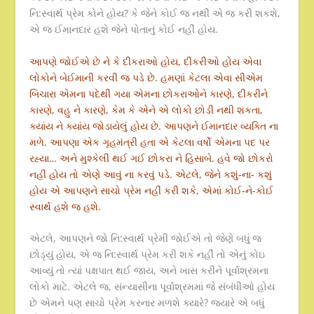
નિ:સ્વાર્થ પ્રેમ કોને હોય? કે જેને કોઈ જ નથી એ જ કરી શકશે,
એ જ ઈમાનદાર હશે જેને પોતાનું કોઈ નહીં હોય.
આપણે જોઈએ છે ને કે દીકરાઓ હોય, દીકરીઓ હોય એવા
લોકોને બેઈમાની કરવી જ પડે છે. હમણાં કેટલા એવા સીએમ
બિચારા એમના પદેથી ગયા એમના છોકરાઓને કારણે, દીકરીને
કારણે, વહુ ને કારણે, કેમ કે એને એ લોકો છોડી નથી શકતા,
ક્યાંય ને ક્યાંય જોડાયેલું હોય છે. આપણને ઈમાનદાર વ્યક્તિ ના
મળે. આપણા એક ગૃહમંત્રી હતા એ કેટલા વર્ષો એમના પદ પર
રહ્યા… અને મુશ્કેલી થઈ ગઈ છોકરા ને હિસાબે. હવે જો છોકરો
નહીં હોય તો એણે આવું ના કરવું પડે. એટલે, જેને કશું-ના- કશું
હોય એ આપણને સાચો પ્રેમ નહીં કરી શકે, એમાં કોઈ-ને-કોઈ
સ્વાર્થ હશે જ હશે.
એટલે, આપણને જો નિ:સ્વાર્થ પ્રેમી જોઈએ તો જેણે બધું જ
છોડ્યું હોય, એ જ નિ:સ્વાર્થ પ્રેમ કરી શકે નહીં તો એનું કોઇ
આવ્યું તો ત્યાં પક્ષપાત થઈ જાય, અને ખાસ કરીને પૂર્વાશ્રમના
લોકો માટે. એટલે જ, સંન્યાસીના પૂર્વાશ્રમમાં જે સંબંધીઓ હોય
છે એમને પણ સાચો પ્રેમ કરનાર મળશે ક્યારે? જ્યારે એ બધું