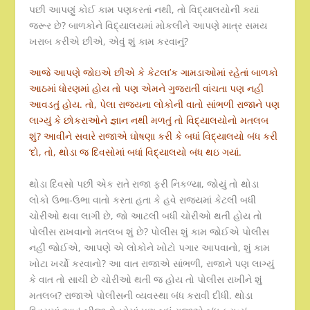
પછી આપણું કોઈ કામ પણકરતાં નથી, તો વિદ્યાલયોની ક્યાં
જરૂર છે? બાળકોને વિદ્યાલયમાં મોકલીને આપણે માત્ર સમય
ખરાબ કરીએ છીએ, એવું શું કામ કરવાનું?
આજે આપણે જોઇએ છીએ કે કેટલા’ક ગામડાઓમાં રહેતાં બાળકો
આઠમાં ધોરણમાં હોય તો પણ એમને ગુજરાતી વાંચતા પણ નહી
આવડતું હોય. તો, પેલા રાજ્યના લોકોની વાતો સાંભળી રાજાને પણ
લાગ્યું કે છોકરાઓને જ્ઞાન નથી મળતું તો વિદ્યાલયોનો મતલબ
શું? આવીને સવારે રાજાએ ઘોષણા કરી કે બધાં વિદ્યાલયો બંધ કરી
‘દો, તો, થોડા જ દિવસોમાં બધાં વિદ્યાલયો બંધ થઇ ગયાં.
થોડા દિવસો પછી એક રાતે રાજા ફરી નિકળ્યા, જોયું તો થોડા
લોકો ઉભા-ઉભા વાતો કરતા હતા કે હવે રાજ્યમાં કેટલી બધી
ચોરીઓ થવા લાગી છે, જો આટલી બધી ચોરીઓ થતી હોય તો
પોલીસ રાખવાનો મતલબ શું છે? પોલીસ શું કામ જોઈએ પોલીસ
નહીં જોઈએ, આપણે એ લોકોને ખોટો પગાર આપવાનો, શું કામ
ખોટા ખર્ચો કરવાનો? આ વાત રાજાએ સાંભળી, રાજાને પણ લાગ્યું
કે વાત તો સાચી છે ચોરીઓ થતી જ હોય તો પોલીસ રાખીને શું
મતલબ? રાજાએ પોલીસની વ્યવસ્થા બંધ કરાવી દીધી. થોડા