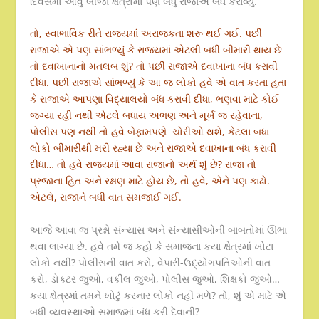
દિવસમાં આવું બીજા ક્ષેત્રોમાં પણ બધું રાજાએ બંધ કરાવ્યું.
તો, સ્વાભાવિક રીતે રાજ્યમાં અરાજકતા શરૂ થઈ ગઈ. પછી
રાજાએ એ પણ સાંભળ્યું કે રાજ્યમાં એટલી બધી બીમારી થાય છે
તો દવાખાનાનો મતલબ શું? તો પછી રાજાએ દવાખાના બંધ કરાવી
દીધા. પછી રાજાએ સાંભળ્યું કે આ જ લોકો હવે એ વાત કરતા હતા
કે રાજાએ આપણા વિદ્યાલયો બંધ કરાવી દીધા, ભણવા માટે કોઈ
જગ્યા રહી નથી એટલે બધાય અભણ અને મૂર્ખ જ રહેવાના,
પોલીસ પણ નથી તો હવે બેફામપણે ચોરીઓ થશે, કેટલા બધા
લોકો બીમારીથી મરી રહ્યા છે અને રાજાએ દવાખાના બંધ કરાવી
દીધા… તો હવે રાજ્યમાં આવા રાજાનો અર્થ શું છે? રાજા તો
પ્રજાના હિત અને રક્ષણ માટે હોય છે, તો હવે, એને પણ કાઢો.
એટલે, રાજાને બધી વાત સમજાઈ ગઈ.
આજે આવા જ પ્રશ્નો સંન્યાસ અને સંન્યાસીઓની બાબતોમાં ઊભા
થવા લાગ્યા છે. હવે તમે જ કહો કે સમાજના કયા ક્ષેત્રમાં ખોટા
લોકો નથી? પોલીસની વાત કરો, વેપારી-ઉદ્યોગપતિઓની વાત
કરો, ડોક્ટર જુઓ, વકીલ જુઓ, પોલીસ જુઓ, શિક્ષકો જુઓ…
કયા ક્ષેત્રમાં તમને ખોટું કરનાર લોકો નહીં મળે? તો, શું એ માટે એ
બધી વ્યવસ્થાઓ સમાજમાં બંધ કરી દેવાની?