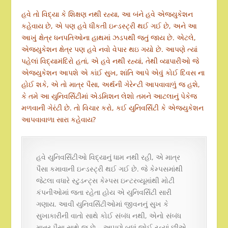
હવે તો વિદ્યા કે શિક્ષણ નથી રહ્યા, આ બંને હવે એજ્યુકેશન
કહેવાય છે, એ પણ હવે ધીકતી ઇન્ડસ્ટ્રી થઈ ગઈ છે, અને આ
આખું ક્ષેત્ર ધનપતિઓના હાથમાં ઝડપથી જતું જાય છે. એટલે,
એજ્યુકેશન ક્ષેત્ર પણ હવે નવો વેપાર થઇ ગયો છે. આપણે ત્યાં
પહેલાં વિદ્યામંદિરો હતાં, એ હવે નથી રહ્યાં, તેથી વ્યાપારીઓ જે
એજ્યુકેશન આપશે એ કાંઈ સુખ, શાંતિ આપે એવું કોઈ દિવસ ના
હોઈ શકે, એ તો માત્ર પૈસા, અર્થની ગેરેન્ટી આપવાવાળું જ હશે,
કે તમે આ યુનિવર્સિટીમાં એડમિશન લેશો તમને આટલાનું પેકેજ
મળવાની ગેરંટી છે. તો વિચાર કરો, કઈ યુનિવર્સિટી કે એજ્યુકેશન
આપવાવાળા સારા કહેવાય?
હવે યુનિવર્સિટીઓ વિદ્યાનું ધામ નથી રહી, એ માત્ર
પૈસા કમાવાની ઇન્ડસ્ટ્રી થઈ ગઈ છે. જે કેમ્પસમાંથી
જેટલા વધારે સ્ટુડન્ટ્સ કેમ્પસ ઇન્ટરવ્યૂમાંથી મોટી
કંપનીઓમાં જતા રહેતા હોય એ યુનિવર્સિટી સારી
ગણાય. આવી યુનિવર્સિટીઓમાં જીવનનું સુખ કે
સુખાકારીની વાતો સાથે કોઈ સંબંધ નથી, એનો સંબંધ
માત્ર પૈસા સાથે જ છે – આપણે બધાં જોઈ રહ્યાં છીએ