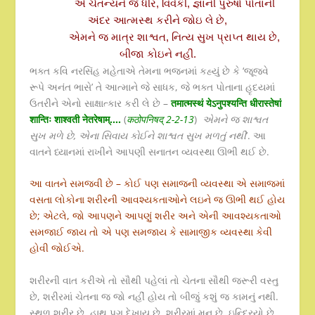
એ ચૈતન્યને જે ધીર, વિવેકી, જ્ઞાની પુરુષો પોતાની
અંદર આત્મસ્થ કરીને જોઇ લે છે,
એમને જ માત્ર શાશ્વત, નિત્ય સુખ પ્રાપ્ત થાય છે,
બીજા કોઇને નહીં.
ભક્ત કવિ નરસિંહ મહેતાએ તેમના ભજનમાં કહ્યું છે કે ‘જૂજવે
રૂપે અનંત ભાસે’ તે આત્માને જે સાધક, જે ભક્ત પોતાના હૃદયમાં
ઉતરીને એનો સાક્ષાત્કાર કરી લે છે –
तमात्मस्थं येऽनु
पश्य
न्ति
धीरा
स्
ते
षां
शान्तिः शाश्वती नेतरेषाम्
….
(
कठोपनिष
द्
2-2-13
)
એમને જ શાશ્વત
સુખ મળે છે, એના સિવાય કોઈને શાશ્વત સુખ મળતું નથી
’. આ
વાતને ધ્યાનમાં રાખીને આપણી સનાતન વ્યવસ્થા ઊભી થઈ છે.
આ વાતને સમજવી છે – કોઈ પણ સમાજની વ્યવસ્થા એ સમાજમાં
વસતા લોકોના શરીરની આવશ્યકતાઓને લઇને જ ઊભી થઈ હોય
છે; એટલે, જો આપણને આપણું શરીર અને એની આવશ્યકતાઓ
સમજાઈ જાય તો એ પણ સમજાય કે સામાજીક વ્યવસ્થા કેવી
હોવી જોઈએ.
શરીરની વાત કરીએ તો સૌથી પહેલાં તો ચેતના સૌથી જરૂરી વસ્તુ
છે, શરીરમાં ચેતના જ જો નહીં હોય તો બીજું કશું જ કામનું નથી.
સ્થૂળ શરીર છે, હાથ પગ દેખાય છે, શરીરમાં મન છે, ઇન્દ્રિયો છે…