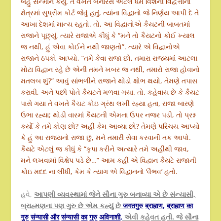
બહુ સન્માન કર્યું. તે વખતે બનારસ એટલે ધર્મ વિશેની વિદ્વત્તાના
ક્ષેત્રમાં સુપ્રીમ કોર્ટ જેવું હતું, ત્યાંના વિદ્વાનો જે નિર્ણય આપી દે તે
આખા દેશમાં માન્ય રહતો. તો, આ વિદ્વાનોએ કૈયટની બાબતમાં
રાજાને પૂછ્યું, ત્યારે રાજાએ કીધું કે “મને તો કૈયટનો કોઈ ખ્યાલ
જ નથી, હું એવા કોઈને નથી જાણતો”. ત્યારે એ વિદ્વાનોએ
રાજાને ઠપકો આપ્યો, “તમે કેવા રાજા છો, તમારા રાજ્યમાં આટલા
મોટા વિદ્વાન રહે છે એની તમને ખબર જ નથી, તમારો રાજા હોવાનો
મતલબ શું?” આવું સાંભળીને રાજાને થોડો ક્ષોભ થયો, તેમણે તપાસ
કરાવી, અને પછી પોતે કૈયટને મળવા ગયા. તો, કહેવાય છે કે કૈયટ
પાસે ગયા તે વખતે કૈચટ કોઇ ગ્રંથ લખી રહ્યા હતા, રાજા બારણે
ઉભા રહ્યા; થોડી વારમાં કૈયટની એમના ઉપર નજર પડી, તો પ્રશ્ન
કર્યો કે તમે કોણ છો? અહીં કેમ આવ્યા છો? તેમણે પરિચય આપ્યો
કે હું આ રાજ્યનો રાજા છું, મને તમારી સેવા કરવાની તક આપો.
કૈયટે એટલું જ કીધું કે “કૃપા કરીને અત્યારે તમે અહીંથી જાવ,
મને લખવામાં વિક્ષેપ પડે છે…” આમ કહી એ વિદ્વાન કૈયટે રાજાની
કોઇ મદદ ના લીધી, કેમ કે ત્યાગ એ વિદ્વાનનો ‘વૈભવ’ હતો.
હવે,
આપણી વ્યવસ્થામાં જેને સૌના ગુરુ બનાવ્યા એ છે સંન્યાસી,
બ્રાહ્મણના પણ ગુરુ છે એમ કહ્યું છે
जगतगुरु
ब्राह्मण
,
ब्राह्मण
का
गुरु
संन्यासी
और
सं
न्यासी
का
गुरु
अविनाशी
,
એવી કહેવત હતી. જે સૌના