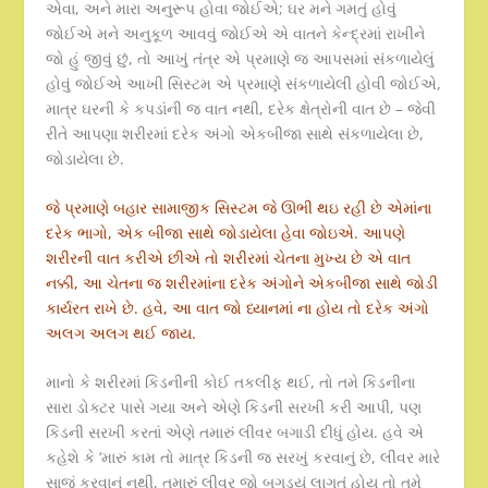
એવા, અને મારા અનુરૂપ હોવા જોઈએ; ઘર મને ગમતું હોવું
જોઈએ મને અનુકૂળ આવવું જોઈએ એ વાતને કેન્દ્રમાં રાખીને
જો હું જીવું છું, તો આખું તંત્ર એ પ્રમાણે જ આપસમાં સંકળાયેલું
હોવું જોઈએ આખી સિસ્ટમ એ પ્રમાણે સંકળાયેલી હોવી જોઈએ,
માત્ર ઘરની કે કપડાંની જ વાત નથી, દરેક ક્ષેત્રોની વાત છે – જેવી
રીતે આપણા શરીરમાં દરેક અંગો એકબીજા સાથે સંકળાયેલા છે,
જોડાયેલા છે.
જે પ્રમાણે બહાર સામાજીક સિસ્ટમ જે ઊભી થઇ રહી છે એમાંના
દરેક ભાગો, એક બીજા સાથે જોડાયેલા હેવા જોઇએ. આપણે
શરીરની વાત કરીએ છીએ તો શરીરમાં ચેતના મુખ્ય છે એ વાત
નક્કી, આ ચેતના જ શરીરમાંના દરેક અંગોને એકબીજા સાથે જોડી
કાર્યરત રાખે છે. હવે, આ વાત જો ધ્યાનમાં ના હોય તો દરેક અંગો
અલગ અલગ થઈ જાય.
માનો કે શરીરમાં કિડનીની કોઈ તકલીફ થઈ, તો તમે કિડનીના
સારા ડોક્ટર પાસે ગયા અને એણે કિડની સરખી કરી આપી, પણ
કિડની સરખી કરતાં એણે તમારું લીવર બગાડી દીધું હોય. હવે એ
કહેશે કે ‘મારું કામ તો માત્ર કિડની જ સરખું કરવાનું છે, લીવર મારે
સાજું કરવાનું નથી, તમારું લીવર જો બગડ્યું લાગતું હોય તો તમે