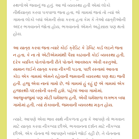
સ્થળોએ જવાનું જ હતું. આ જે વ્યવસ્થા હતી એમાં લોકો
તીર્થયાત્રા કરવા પગપાળા જતા હતા, જે ગામમાં જતાં તો ત્યાં એ
ગામના લોકો બધાં એમની સેવા કરતા હતા કેમ કે તેઓ યાત્રીઓની
અંદર ભગવાનને જોતા હોય, ભગવાનનો એમને અહેસાસ પણ થતો
હોય.
આ યાત્રા કરવા જતા ત્યારે કોઈ ક્રેડિટ કે ડેબિટ કાર્ડ લઇને જતા
ન હતા, કે ના તો એટીએમમાંથી પૈસા કાઢવાની કોઈ વ્યવસ્થા હતી,
દરેક વ્યક્તિ પોતપોતાની રીતે પોતાને આવશ્યક એવી વસ્તુઓ,
સામાન લઈને યાત્રા કરવા નીકળી પડતા, પછી રસ્તામાં આવતા
કોઇ એક ગામમાં એમને રહેવાની જમવાની વ્યવસ્થા પણ થઇ જતી
હતી. હજુ એવા નાનાં ગામો છે, જે ગામમાં હું રહું છું એ ગામમાં એક
હજારથી-પંદરસોની વસ્તી હશે. પહેલાં આવા ગામોમાં,
આજુબાજુમાં પણ મોટી ધર્મશાળા હતી, એવી ધર્મશાળા લગભગ બધા
ગામોમાં હતી, ત્યાં રોકાવાની, જમવાની વ્યવસ્થા મફત હોય.
ત્યારે, આપણે એવા ભાવ સાથે નીકળતા હતા કે આપણે તો ભગવાન
માટે યાત્રા કરવા નીકળ્યા છીએ, ભગવાનના દર્શન માટે નીકળ્યા
છીએ, એક ચેતના જે આપણને બધાંને જોઈ રહી છે, તે ચેતનાના