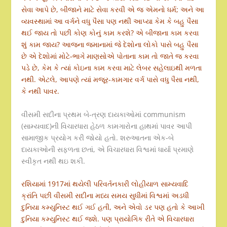
સેવા આપે છે, બીજાને માટે સેવા કરવી એ જ એમનો ધર્મ; અને આ
વ્યવસ્થામાં આ વર્ગને વધુ પૈસા પણ નથી આપ્યા કેમ કે બહુ પૈસા
થઈ જાય તો પછી કોણ કોનું કામ કરશે? એ બીજાના કામ કરવા
શું કામ જાય? આજના જમાનામાં જે દેશોના લોકો પાસે બહુ પૈસા
છે એ દેશોમાં મોટે-ભાગે માણસોએ પોતાના કામ તો જાતે જ કરવા
પડે છે, કેમ કે ત્યાં કોઇના કામ કરવા માટે લેબર સહેલાઇથી મળતા
નથી. એટલે, આપણે ત્યાં મજૂર-કામગાર વર્ગ પાસે વધુ પૈસા નથી,
કે નથી પાવર.
વીસમી સદીના પ્રથમ બે-ત્રણ દાયકાઓમાં communism
(સામ્યવાદ)ની વિચારધારા હેઠળ કામગારોના હાથમાં પાવર આપી
સામાજીક પ્રયોગ કરી જોયો હતો. શરુઆતના એક-બે
દાયકાઓની સફળતા છતાં, એ વિચારધારા વિશ્વમાં ધાર્યા પ્રમાણે
સ્વીકૃત નથી થઇ શકી.
રશિયામાં 1917માં થયેલી પરિવર્તનકારી લોહીયાળ સામ્યવાદિ
ક્રાંતિ પછી વીસમી સદીના મધ્ય સમય સુધીમાં વિશ્વમાં અડધી
દુનિયા કમ્યુનિસ્ટ થઈ ગઈ હતી, અને એવો ડર પણ હતો કે આખી
દુનિયા કમ્યુનિસ્ટ થઈ જશે. પણ પ્રાયોગિક રીતે એ વિચારધારા