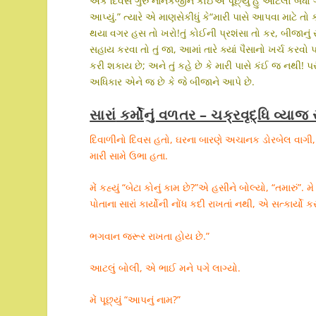
એક દિવસ ગુરુ નાનકજીને કોઈએ પૂછ્યું હું આટલો બધો ગરી
આપ્યું.” ત્યારે એ માણસેકીધું કે“મારી પાસે આપવા માટે તો
થયા વગર હસ તો ખરો!તું કોઈની પ્રશંસા તો કર, બીજાનુ
સહાય કરવા તો તું જા, આમાં તારે ક્યાં પૈસાનો ખર્ચ કર
કરી શકાય છે; અને તું કહે છે કે મારી પાસે કંઈ જ નથી! પ
અધિકાર એને જ છે કે જે બીજાને આપે છે.
સારાં
કર્મોનું વળતર – ચક્રવૃદ્ધિ વ્યાજ
દિવાળીનો દિવસ હતો, ઘરના બારણે અચાનક ડોરબેલ વાગી, મે
મારી સામે ઉભા હતા.
મેં કહ્યું “બેટા કોનું કામ છે?”એ હસીને બોલ્યો, “તમારું”
પોતાના સારાં કાર્યોની નોંધ કદી રાખતાં નથી, એ સત્કાર્યો ક
ભગવાન જરૂર રાખતા હોય છે.”
આટલું બોલી, એ ભાઈ મને પગે લાગ્યો.
મેં પૂછ્યું “આપનું નામ?”