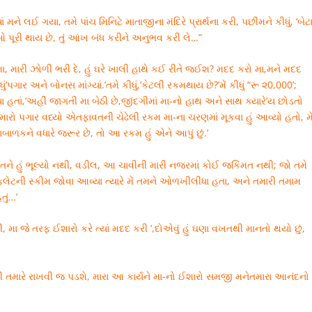
ાં મને લઈ ગયા, તમે પાંચ મિનિટે માતાજીના મંદિરે પ્રાર્થના કરી, પછીમને કીધું, ‘બેટા
ાઓ પૂરી થાય છે, તું આંખ બંધ કરીને અનુભવ કરી લે…”
‘હે મા, મારી ઝોળી ભરી દે, હું ઘરે ખાલી હાથે કઈ રીતે જઈશ? મદદ કરો મા,મને મદદ
ે કીધું‘પગાર અને બોનસ માંગ્યાં.’તમે કીધું,‘કેટલી રકમથાય છે?’મેં કીધું “રૂ ૨0,000’;
્યા હતાં,‘અહીં જાગતી મા બેઠી છે,જીંદગીમાં મા-નો હાથ અને સાથ ક્યારે’ય છોડતો
હતું,‘મારો પગાર વધ્યો એતફાવતની ચેઢેલી રકમ મા-ના ચરણમાં મૂકવા હું આવ્યો હતો, મે
ાબાળકને વધારે જરૂર છે, તો આ રકમ હું એને આપું છું.’
િને હું ભૂલ્યો નથી, વડીલ, આ ચાવીની મારી નજરમાં કોઈ જકિંમત નથી; જો તમે
ફ્લેટની સ્કીમ જોવા આવ્યા ત્યારે મેં તમને ઓળખીલીધા હતા, અને તમારી તમામ
તું…’
, મા જે તરફ ઈશારો કરે ત્યાં મદદ કરી ‘,દોએવું હું ઘણા વખતથી માનતો થયો છું,
વી તમારે રાખવી જ પડશે, મારા આ કાર્યને મા-નો ઈશારો સમજી મનેતમારા આનંદનો