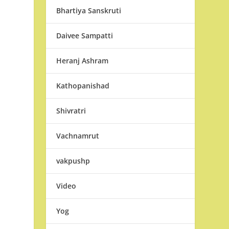
Bhartiya Sanskruti
Daivee Sampatti
Heranj Ashram
Kathopanishad
Shivratri
Vachnamrut
vakpushp
Video
Yog