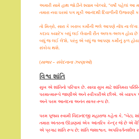
અમારી સામે હાથ જોડીને શ્યામ બોલ્યો, “વર્ષો પહેલાં આ
તમારા નવા ઘરમાં પગ મૂકી આનંદથી દિવાળીની ઉજવણી 
તો મિત્રો, સારા કે ખરાબ કર્મોની ભલે આપણે નોંધ ના લ
કદાચ ક્યારે’ક બધું લઈ લેવાની રીત અલગ-અલગ હોય છે તે
બધું જ લઈ લે’શે, પરંતુ એ બધું જ આપણા કર્મોનું ફળ હોય છે
સંકોચ થશે.
(
સાભાર – સંવેદનાના ઝરણાઓ
)
વિશ્વ શાંતિ
સુખ એ શાંતિનો પરિપાક છે. સાચા સુખ માટે શાંતિમય પરિ
પરમાત્મારૂપે જાણીએ અને સ્વીકારીએ છીએ. એ વ્યાપક પરમ
અને પરમ આનંદના અનંત સાગર-રૂપ છે.
પરમ પૂજ્ય સ્વામી ચિદાનંદજી મહારાજ કહેતા કે, “બેટા, શા
તમારા અંતરના ઊંડાણમાં એક આંતરિક કેન્દ્ર જે છે એ વૈ
એ પ્રગાઢ શાંતિ રૂપ છે; શાંતિ જશાશ્વત, અપરિવર્તનશીલ સત્ત