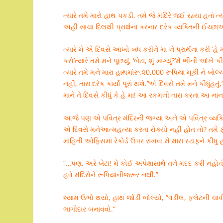
ત્યારે તમે મારો હાથ પકડી, તમે જે મંદિરે જઈ રહ્યા હતાં ત્ય
અહીં સાચા દિલથી પ્રાર્થના કરનાર દરેક વ્યક્તિની ઈચ્છ
ત્યારે મેં એ દિવસે આંખો બંધ કરીને મા-ને પ્રાર્થના કરી 
કરો’ત્યારે તમે મને પૂછયું, ‘બેટા, શું માંગ્યું?’મેં ભીની આંખ
ત્યારે તમે મને મારા હાથમાંરૂ.૨0,000 રૂપિયા મૂકી ને બોલ
નહીં, તારા દરેક કાર્યો પૂરાં થશે.’‘એ દિવસે તમે મને કીધું
માને તે દિવસે કીધું કે હે મા! આ રકમની તારા કરતા આ નાન
આજે પણ એ પવિત્ર મંદિરની જગ્યા અને એ પવિત્ર વ્યક્ત
એ દિવસે મનેઆત્મહત્યા કરતા રોક્યો નહીં હોત તો? તમે 
માહિતી ઓફિસમાં રેકોર્ડ ઉપર રાખવા મેં મારા સ્ટાફને કીધુ હ
“…પણ, અરે બેટા! મેં કોઈ અપેક્ષાસાથે તને મદદ કરી નહોતી
હવે મંદિરોને રૂપિયાનીજરૂર નથી.”
શ્યામ ઉભો થયો, હાથ જોડી બોલ્યો, “વડીલ, ફ્લેટની ચા
ભાગીદાર બનાવવો.”