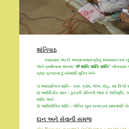
શાંતિપાઠ
સ્વાધ્યાય એટલે અધ્યાત્મશાસ્ત્રોનું અધ્યયન,‘સ્
અને પ્રાર્થનાના અંતમાં “
ૐ શાંતિ: શાંતિ: શાંતિ:
” બોલવામાં 
ત્રણ પ્રકારના દુ:ખોમાંથી મુક્તિ મળે–
૧) આધ્યાત્મિક શાંતિ – કામ, ક્રોધ, લોભ, મોહ, મદ વિગેરે 
૨) આધિદૈવીક શાંત – કુદરતી પરિબળો જેવાં કે અતિવૃષ્ટિ,
શાંતિ; અને
3) આધિભૌતિક શાંતિ – ભૌતિક સુખ સગવડના સાધનોથી કોઈ વ્ય
દાન અને સેવાની સમજ