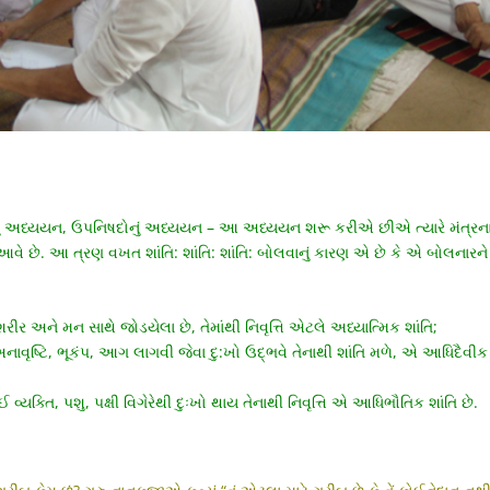
વ’-નું અધ્યયન, ઉપનિષદોનું અધ્યયન – આ અધ્યયન શરૂ કરીએ છીએ ત્યારે મંત્રન
આવે છે. આ ત્રણ વખત શાંતિ: શાંતિ: શાંતિ: બોલવાનું કારણ એ છે કે એ બોલનારને
શરીર અને મન સાથે જોડયેલા છે, તેમાંથી નિવૃત્તિ એટલે અધ્યાત્મિક શાંતિ;
 અનાવૃષ્ટિ, ભૂકંપ, આગ લાગવી જેવા દુ:ખો ઉદ્ભવે તેનાથી શાંતિ મળે, એ આધિદૈવીક
ક્તિ, પશુ, પક્ષી વિગેરેથી દુઃખો થાય તેનાથી નિવૃત્તિ એ આધિભૌતિક શાંતિ છે.