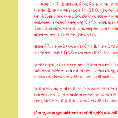
પ્રભુની શાંતિ તો સદાકાળ, નિત્ય, નિરંતર શાશ્વત છ
અસલામતી, સંઘર્ષને અને યુદ્ધને ફેલાવી દે છે. પ્રેમ 
આપણે હિંસાનો માર્ગ અપનાવીએ છીએ; આપણા સ્વભાવમાં ર
નથી.આપણને આપણી આજુબાજુ જે કલેશ, સંઘર્ષ, હિંસા અને
પોતાનો દિવ્ય સંદેશો પયગંબરો દ્વારા, સાધુ-સંતો દ્વારા મો
માણસ આ પરમ સંદેશની અવહેલના કરે છે.
માણસે વૈશ્વિક સત્તાની અખંડતાને ઓળખવી, પારખવી 
બધાં જ પરમ-વ્યાપક વિશ્વચેતનાના સંતાન છીએ, અને પર
પ્રત્યેકમનુષ્ય ખરેખર સમસ્ત માનવજાતિના બાંધવરૂપે 
જછે, તમામ અસ્તિત્વ સાથે તમે એકરૂપ, અભિન્ન છો. જીવ
સક્રીય સ્વીકૃતિ જ વિશ્વ શાંતિસ્થાપવાની સાચી ચાવી છે.
પ્રાર્થના એક મહાન શક્તિ છે, એ જ માણસની અંદર અને સમ
સાથે જોડી શકે છે, એ વિશ્વચેતના સ્વભાવે પ્રગાઢ શાંતિ જ 
નિર્અહંકારી,નિઃસ્વાર્થપ્રાર્થના દ્વારા જ વિશ્વશાંતિ સ્થા
સૌના જીવનમાં સુખ-શાંતિ અને આનંદની પ્રાપ્તિ થાય
તેવી