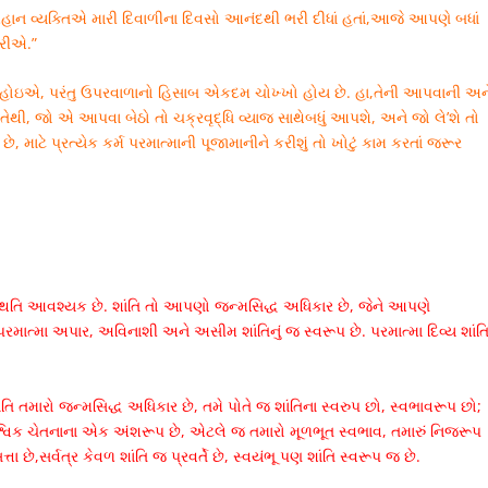
 મહાન વ્યક્તિએ મારી દિવાળીના દિવસો આનંદથી ભરી દીધાં હતાં,આજે આપણે બધાં
કરીએ.”
ે’તા હોઇએ, પરંતુ ઉપરવાળાનો હિસાબ એકદમ ચોખ્ખો હોય છે. હા,તેની આપવાની અન
થી, જો એ આપવા બેઠો તો ચક્રવૃદ્ધિ વ્યાજ સાથેબધું આપશે, અને જો લે’શે તો
, માટે પ્રત્યેક કર્મ પરમાત્માની પૂજામાનીને કરીશું તો ખોટું કામ કરતાં જરૂર
સ્થિતિ આવશ્યક છે. શાંતિ તો આપણો જન્મસિદ્ધ અધિકાર છે, જેને આપણે
ાત્મા અપાર, અવિનાશી અને અસીમ શાંતિનું જ સ્વરૂપ છે. પરમાત્મા દિવ્ય શાંત
ંતિ તમારો જન્મસિદ્ધ અધિકાર છે, તમે પોતે જ શાંતિના સ્વરુપ છો, સ્વભાવરૂપ છો;
શ્વિક ચેતનાના એક અંશરૂપ છે, એટલે જ તમારો મૂળભૂત સ્વભાવ, તમારું નિજરૂપ
ા છે,સર્વત્ર કેવળ શાંતિ જ પ્રવર્તે છે, સ્વયંભૂ પણ શાંતિ સ્વરૂપ જ છે.