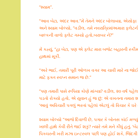
“શ્યામ”.
“આવ બેટા, અંદર આવ.”મેં તેમને અંદર બોલાવ્યા, એસોફા પ
અને શ્યામ બોલ્યો, “વડીલ, તમે નવરાત્રિમાંઅમારા ફ્લેટ
બાલ્કની વાળો ફ્લેટ ગમ્યો હતો,બરાબર ને?”
મેં કહ્યું, “હા બેટા, પણ એ ફ્લેટ મારા બજેટ બહારની સ્કી
હાથમાં મૂકી.
“અરે ભાઈ, તમારી પૂરી ઓળખ વગર આ ચાવી મારે ના જોઈએ, મ
માટે ફક્ત સ્વપ્ન સમાન જ છે.”
“પણ તમારી પાસે રૂપિયા કોણે માંગ્યા? વડીલ, ૨૦ વર્ષ પહ
પડતો રોક્યો હતો, એ યુવાન હું જ છું; એ વખતના તમારા શબ્
‘આવું અવિચારી પગલું ભરતાં પહેલાં એટલું તો વિચાર કે ઘરે 
શ્યામ બોલ્યો “આજે દિવાળી છે, પગાર કે બોનસ કાંઈ મળ્
ખાલી હાથે કેવી રીતે જઈ શકું? ત્યારે તમે મને કીધું હતું,
પિક્ચરની ખરી મઝા ઇન્ટરવલ પછી પણ હોઈ શકે, જિંદગી 