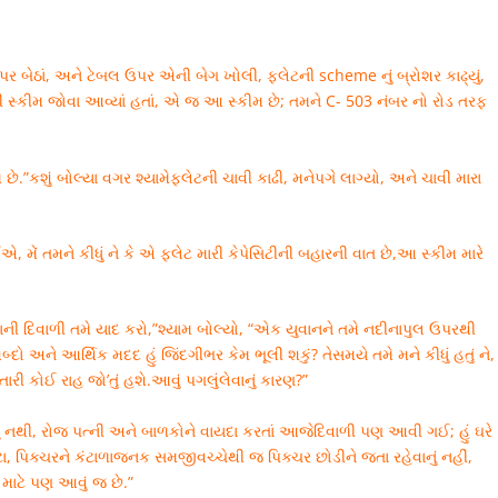
ર બેઠાં, અને ટેબલ ઉપર એની બેગ ખોલી, ફ્લેટની scheme નું બ્રોશર કાઢ્યું,
ની સ્કીમ જોવા આવ્યાં હતાં, એ જ આ સ્કીમ છે; તમને C- 503 નંબર નો રોડ તરફ
મ છે.”કશું બોલ્યા વગર શ્યામેફ્લેટની ચાવી કાઢી, મનેપગે લાગ્યો, અને ચાવી મારા
ેં તમને કીધું ને કે એ ફ્લેટ મારી કેપેસિટીની બહારની વાત છે,આ સ્કીમ મારે
ેલાની દિવાળી તમે યાદ કરો,”શ્યામ બોલ્યો, “એક યુવાનને તમે નદીનાપુલ ઉપરથી
દો અને આર્થિક મદદ હું જિંદગીભર કેમ ભૂલી શકું? તેસમયે તમે મને કીધું હતું ને,
તારી કોઈ રાહ જો’તું હશે.આવું પગલુંલેવાનું કારણ?”
યું નથી, રોજ પત્ની અને બાળકોને વાયદા કરતાં આજેદિવાળી પણ આવી ગઈ; હું ઘરે
 ‘બેટા, પિક્ચરને કંટાળાજનક સમજીવચ્ચેથી જ પિક્ચર છોડીને જતા રહેવાનું નહીં,
માટે પણ આવું જ છે.”