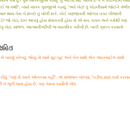
બ કેમ છું? ગુરુ નાનકજીએ કહ્યું “તું એટલા માટે ગરીબ છે કે તેં કોઈનેદાન નથ
 કંઈ જ નથી”, ત્યારે નાનક ગુરુજીએ કહ્યું, “અરે બેટા! તું કોઇનીસામે જોઈને ગંભીર
ં સારું થાય તેવા બે શબ્દો તું બોલી શકે, કોઈ પણજાતની ઓળખ વગર બીજાની
વો પડે? જો બેટા, દાન આપવું હોય સેવાકરવી હોય તો એ મન, વચન અને કર્મથી પણ
રંતુ બેટા, સાંભળ, આત્માનીગરીબી જ વાસ્તવિક ગરીબી છે, બાકી પ્રાપ્ત કરવાનો
 સહિત
ં બારણું ખોલ્યું, જોયું તો સામે સુટ-બુટ અને બેગ સાથે એક ભાઇસ્માઈલ સાથે
. મે કીધું, “પણ મેં તમને ઓળખ્યા નહીં”. એ સજ્જન બોલ્યા, “વડીલ,સારાં કાર્ય કરના
રી ને ભૂલી જતાં હોય છે, પણ તેમના કાર્યોની નોંધ