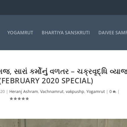
YOGAMRUT
BHARTIYA SANSKRUTI
DAIVEE SAM
, સારાં કર્મોનું વળતર – ચક્રવૃદ્ધિ વ્યા
તિ (FEBRUARY 2020 SPECIAL)
020
|
Heranj Ashram
,
Vachnamrut
,
vakpushp
,
Yogamrut
|
0
|