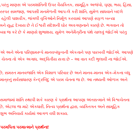
ે જ,પરંતુ માણસ એ પરમશાંતિની ઉપર વૈયક્તિક, સામૂહિક અજંપો, ઘૃણા, ભય, હિંસા,
અને પરસ્પર સમજણ, આપસી મનમેળની આપ-લે કરી શાંતિ, સુમેળ સાધવાને બદલે
હેલી પાશવીક, જંગલી વૃત્તિઓને નિર્મૂળ કરવામાં આપણે સફળ બન્યા
 યુદ્ધ દેખાય છે તે ઈશ્વરી સંદેશની ઘોર અવગણનાને કારણે છે. ભગવાન તો
કલાવ્યા જ કરે છે કે માણસે શુભાશય, સુમેળ અનેમૈત્રીના પંથે ચાલવું જોઈએ પરંતુ
જોઈએ અને એના પરિણામરૂપે માનવબંધુત્વની એકતાને પણ પારખવી જોઈએ. આપણ
મ ચેતના તો એક અગાધ, અદ્વિતીય સત્તા છે – આ વાત કદી ભુલાવી ના જોઈએ.
જ છે, સમસ્ત માનવજાતિ એક વિશાળ પરિવાર છે અને માનવ-માનવ એક-મેકના બંધુ
માત્રનું સર્વસાધારણ કેન્દ્રબિંદુ એ પરમ ચેતના જ છે. આ તથ્યની ઓળખ અને
ાજમાં શાંતિ સ્થાપી શકે કારણ કે પ્રાર્થના આપણા અંતરાત્માને એ વિશ્વચેતના
છે, એટલા જ માટે એકધારી, નિત્ય પ્રાર્થના દ્વારા, વ્યક્તિગત અને સામૂહિક
પવાના શુભ અનિવાર્ય કાર્યમાં આગળ વધી શકાય.
 પરમપિતા પરમાત્માને પ્રાર્થના
!